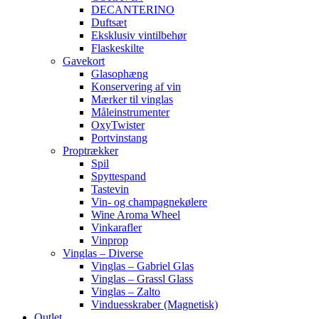
DECANTERINO
Duftsæt
Eksklusiv vintilbehør
Flaskeskilte
Gavekort
Glasophæng
Konservering af vin
Mærker til vinglas
Måleinstrumenter
OxyTwister
Portvinstang
Proptrækker
Spil
Spyttespand
Tastevin
Vin- og champagnekølere
Wine Aroma Wheel
Vinkarafler
Vinprop
Vinglas – Diverse
Vinglas – Gabriel Glas
Vinglas – Grassl Glass
Vinglas – Zalto
Vinduesskraber (Magnetisk)
Outlet