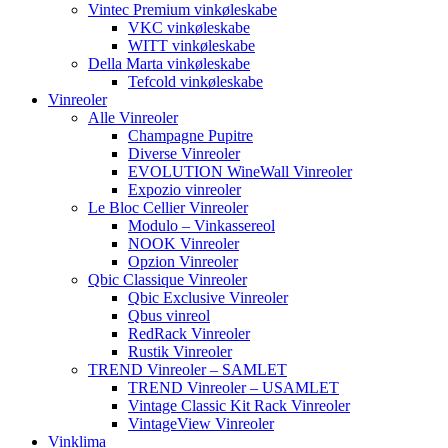
Vintec Premium vinkøleskabe
VKC vinkøleskabe
WITT vinkøleskabe
Della Marta vinkøleskabe
Tefcold vinkøleskabe
Vinreoler
Alle Vinreoler
Champagne Pupitre
Diverse Vinreoler
EVOLUTION WineWall Vinreoler
Expozio vinreoler
Le Bloc Cellier Vinreoler
Modulo – Vinkassereol
NOOK Vinreoler
Opzion Vinreoler
Qbic Classique Vinreoler
Qbic Exclusive Vinreoler
Qbus vinreol
RedRack Vinreoler
Rustik Vinreoler
TREND Vinreoler – SAMLET
TREND Vinreoler – USAMLET
Vintage Classic Kit Rack Vinreoler
VintageView Vinreoler
Vinklima