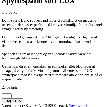
Spyttespand sort LUX
148,00
kr.
Denne sorte LUX spyttespand giver et sofistikeret og moderne
udseende, der passer perfekt ind i ethvert vinmiljø, fra professionelle
smagninger til hjemmebrug.
Den rummelige kapacitet på 2 liter gør det muligt for dig at nyde din
vinoplevelse uden at bekymre dig om tømning af spanden hele
tiden.
Spanden er nem at rengøre og vedligeholde takket være det
holdbare plastikmateriale.
Uanset om du er en vinelsker, en sommelier eller blot nyder at
smage på en god flaske vin derhjemme, vil vores sorte LUX
spyttespand med låg hjælpe med at forbedre din vinoplevelse på en
elegant måde.
25 på lager
Spyttespand
sort
Tilføj til kurv
LUX
Varenummer (SKU):
VIN913489
Kategori:
Spyttespand