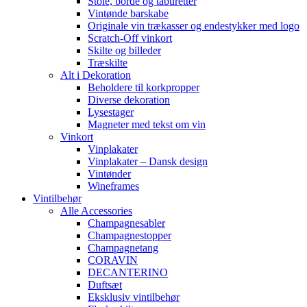
Stole, borde og taburetter
Vintønde barskabe
Originale vin trækasser og endestykker med logo
Scratch-Off vinkort
Skilte og billeder
Træskilte
Alt i Dekoration
Beholdere til korkpropper
Diverse dekoration
Lysestager
Magneter med tekst om vin
Vinkort
Vinplakater
Vinplakater – Dansk design
Vintønder
Wineframes
Vintilbehør
Alle Accessories
Champagnesabler
Champagnestopper
Champagnetang
CORAVIN
DECANTERINO
Duftsæt
Eksklusiv vintilbehør