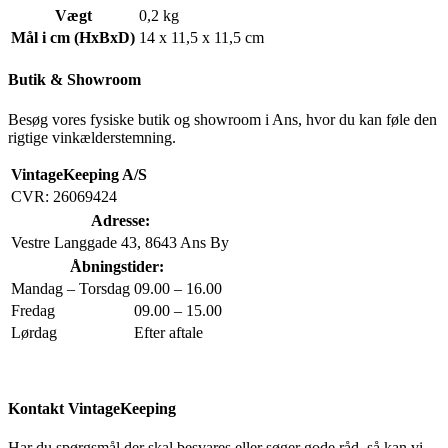
Vægt
0,2 kg
Mål i cm (HxBxD)
14 x 11,5 x 11,5 cm
Butik & Showroom
Besøg vores fysiske butik og showroom i Ans, hvor du kan føle den
rigtige vinkælderstemning.
VintageKeeping A/S
CVR: 26069424
Adresse:
Vestre Langgade 43, 8643 Ans By
Åbningstider:
Mandag – Torsdag
09.00 – 16.00
Fredag
09.00 – 15.00
Lørdag
Efter aftale
Kontakt VintageKeeping
Har du spørgsmål der skal besvares eller søger gode råd, så kan vi