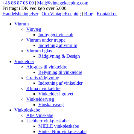
+45 86 87 05 00
|
Mail@vintagekeeping.com
Fri fragt i DK ved køb over 5.000,-
Handelsbetingelser
|
Om VintageKeeping
|
Blog
|
Kontakt os
Vinrum
Vinvæg
Indbygget vinskab
Vinrum under trappe
Indretning af vinrum
Vinrum i glas
Rådgivning & Design
Vinkælder
Alu-glas til vinkældre
Belysning til vinkældre
Gratis rådgivning
Indretning af vinkælder
Klima i vinkældre
Vinkælder i gulvet
Vinkældervæg
Vinskabsvæg
Vinkøleskabe
Alle Vinskabe
Liebherr vinkøleskabe
MIELE vinkøleskabe
Vintec Noir vinkøleskabe