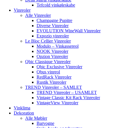
Tefcold vinkøleskabe
Vinreoler
Alle Vinreoler
Champagne Pupitre
Diverse Vinreoler
EVOLUTION WineWall Vinreoler
Expozio vinreoler
Le Bloc Cellier Vinreoler
Modulo – Vinkassereol
NOOK Vinreoler
Opzion Vinreoler
Qbic Classique Vinreoler
Qbic Exclusive Vinreoler
Qbus vinreol
RedRack Vinreoler
Rustik Vinreoler
TREND Vinreoler – SAMLET
TREND Vinreoler – USAMLET
Vintage Classic Kit Rack Vinreoler
VintageView Vinreoler
Vinklima
Dekoration
Alle Møbler
Barvogne