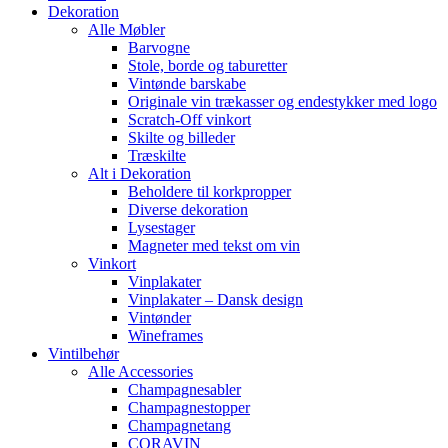
Dekoration
Alle Møbler
Barvogne
Stole, borde og taburetter
Vintønde barskabe
Originale vin trækasser og endestykker med logo
Scratch-Off vinkort
Skilte og billeder
Træskilte
Alt i Dekoration
Beholdere til korkpropper
Diverse dekoration
Lysestager
Magneter med tekst om vin
Vinkort
Vinplakater
Vinplakater – Dansk design
Vintønder
Wineframes
Vintilbehør
Alle Accessories
Champagnesabler
Champagnestopper
Champagnetang
CORAVIN