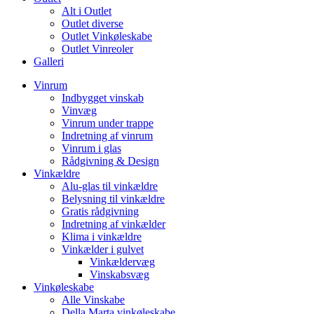
Alt i Outlet
Outlet diverse
Outlet Vinkøleskabe
Outlet Vinreoler
Galleri
Vinrum
Indbygget vinskab
Vinvæg
Vinrum under trappe
Indretning af vinrum
Vinrum i glas
Rådgivning & Design
Vinkældre
Alu-glas til vinkældre
Belysning til vinkældre
Gratis rådgivning
Indretning af vinkælder
Klima i vinkældre
Vinkælder i gulvet
Vinkældervæg
Vinskabsvæg
Vinkøleskabe
Alle Vinskabe
Della Marta vinkøleskabe