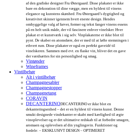
af den grafiske designer Fru Østergaard. Disse plakater er ikke
bare en dekoration til dine vægge, men en hyldest til vinens
elegance og kunstens skønhed. Fru Østergaard’s dygtighed og
kreativitet skinner igennem hvert eneste design. Hendes
omhyggelige valg af farver, former og tekst fanger vinens essens
på en helt unik måde, der vil fascinere enhver vinelsker. Hver
plakat er et kunstværk i sig selv. Vinplakaterne er ikke blot til
pynt. De skaber en atomsfære, der er med til at løfte stemningen i
ethvert rum. Disse plakater er også en perfekt gaveidé til
vinelskeren. Sammen med evt. en flaske vin, bliver det en gave
der værdsættes for sin personlighed og smag.
Vintønder
Wineframes
Vintilbehør
Alt i vintilbehør
Champagnesabler
Champagnestopper
Champagnetang
CORAVIN
DECANTERINO
DECANTERINO er ikke blot en
dekanteringsenhed – det er en hyldest til vinens kunst. Denne
smukt designede vindekanter er skabt med kærlighed til ægte
vinoplevelser og er det ultimative redskab til at forbedre smagen,
aromaen og oplevelsen af din ynglingsvin. Funktioner og
fordele: – EKSKLUSIVT DESIGN – OPTIMERET