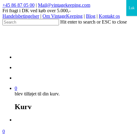
×
+45 86 87 05 00
|
Mail@vintagekeeping.com
Luk
Fri fragt i DK ved køb over 5.000,-
Handelsbetingelser
|
Om VintageKeeping
|
Blog
|
Kontakt os
Hit enter to search or ESC to close
0
blev tilføjet til din kurv.
Kurv
0