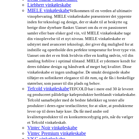
Liebherr vinkøleskabe
MIELE vinkøleskabe
Velkommen til en verden af ultimativ
vinopbevaring. MIELE vinkøleskabe præsenterer det ypperste
inden for teknologi og design, der er skabt til at beskytte og
berige dine dyrebare flasker. Uanset om du er en passioneret
samler eller bare elsker god vin, vil MIELE vinkøleskabe tage
din vinoplevelse til et nyt niveau. MIELE vinkøleskabe er
udstyret med avanceret teknologi, der giver dig mulighed for at
indstille og opretholde den perfekte temperatur for hver type vin.
Uanset om det er en frisk hvidvin eller en kraftig rødvin, vil din
samling forblive i optimal tilstand. MIELE er ydermere kendt for
deres tidsløse design og håndværk af meget høj kvalitet. Disse
vinkøleskabe er ingen undtagelse. De smukt designede skabe
tilføjer en sofistikeret elegance til dit rum, og de fås i forskellige
størrelser, som passer til din plads og behov.
Tefcold vinkøleskabe
TEFCOLD har i mere end 30 år leveret
og produceret pålidelige køleprodukter heriblandt vinkøleskabe.
Tefcold samarbejder med de bedste fabrikker og tester alle
produkter i deres egne testfaciliteter, for at sikre, at produkterne
lever op til deres høje krav. Du får med andre ord
kvalitetsprodukter til en konkurrencedygtig pris, når du vælger
et Tefcold vinkøleskab.
Vintec Noir vinkøleskabe
Vintec Premium vinkøleskabe
VKC vinkøleskabe