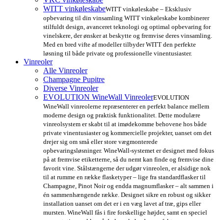
WITT vinkøleskabe
WITT vinkøleskabe – Eksklusiv
opbevaring til din vinsamling WITT vinkøleskabe kombinerer
stilfuldt design, avanceret teknologi og optimal opbevaring for
vinelskere, der ønsker at beskytte og fremvise deres vinsamling.
Med en bred vifte af modeller tilbyder WITT den perfekte
løsning til både private og professionelle vinentusiaster.
Vinreoler
Alle Vinreoler
Champagne Pupitre
Diverse Vinreoler
EVOLUTION WineWall Vinreoler
EVOLUTION
WineWall vinreolerne repræsenterer en perfekt balance mellem
moderne design og praktisk funktionalitet. Dette modulære
vinreolsystem er skabt til at imødekomme behovene hos både
private vinentusiaster og kommercielle projekter, uanset om det
drejer sig om små eller store vægmonterede
opbevaringsløsninger. WineWall-systemet er designet med fokus
på at fremvise etiketterne, så du nemt kan finde og fremvise dine
favorit vine. Stålstængerne der udgør vinreolen, er alsidige nok
til at rumme en række flasketyper – lige fra standardflasker til
Champagne, Pinot Noir og endda magnumflasker – alt sammen i
én sammenhængende række. Designet sikre en robust og sikker
installation uanset om det er i en væg lavet af træ, gips eller
mursten. WineWall fås i fire forskellige højder, samt en speciel