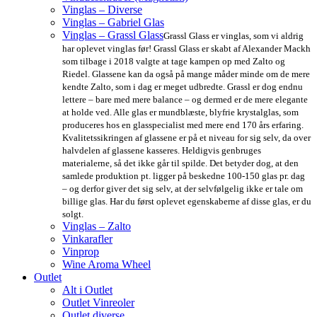
Vinglas – Diverse
Vinglas – Gabriel Glas
Vinglas – Grassl Glass
Grassl Glass er vinglas, som vi aldrig
har oplevet vinglas før! Grassl Glass er skabt af Alexander Mackh
som tilbage i 2018 valgte at tage kampen op med Zalto og
Riedel. Glassene kan da også på mange måder minde om de mere
kendte Zalto, som i dag er meget udbredte. Grassl er dog endnu
lettere – bare med mere balance – og dermed er de mere elegante
at holde ved. Alle glas er mundblæste, blyfrie krystalglas, som
produceres hos en glasspecialist med mere end 170 års erfaring.
Kvalitetssikringen af glassene er på et niveau for sig selv, da over
halvdelen af glassene kasseres. Heldigvis genbruges
materialerne, så det ikke går til spilde. Det betyder dog, at den
samlede produktion pt. ligger på beskedne 100-150 glas pr. dag
– og derfor giver det sig selv, at der selvfølgelig ikke er tale om
billige glas. Har du først oplevet egenskaberne af disse glas, er du
solgt.
Vinglas – Zalto
Vinkarafler
Vinprop
Wine Aroma Wheel
Outlet
Alt i Outlet
Outlet Vinreoler
Outlet diverse