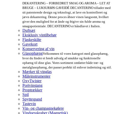
DEKANTERING – FORBEDRET SMAG OG AROMA – LET AT
BRUGE – LUKSURIØS GAVEIDÉ DECANTERINO tillader med
sit patenterede design og teknologi, at lave en kontrolleret og
jævn dekantering. Denne proces åbner vinen langsomt, hvilket
giver den mulighed for at ånde og frigive sin fulde aroma og
smagspotientiale. DECANTERINO er håndlavet i Italien.
Duftsæt
Eksklusiv vintilbehør
Flaskeskilte
Gavekort
Konservering af vin
Glasophæng
Velkommen til vores kategori med glasophæng,
hvor du finder et bredt udvalg af smukke og funktionelle
ophæng til dine glas. Vores sortiment omfatter både træ- og
metalglasophæng, der passer perfekt til enhver indretning og stil.
Mærker til vinglas
Måleinstrumenter
OxyTwister
Portvinstang
Proptrækker
Spil
Spyttespand
Tastevin
Vin- og champagnekølere
Vinduesskraber (Magnetisk)