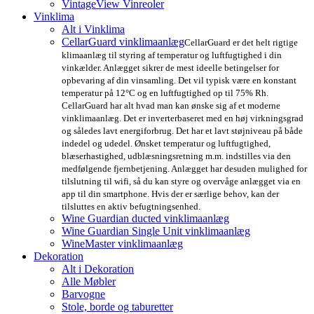
VintageView Vinreoler
Vinklima
Alt i Vinklima
CellarGuard vinklimaanlæg
CellarGuard er det helt rigtige
klimaanlæg til styring af temperatur og luftfugtighed i din
vinkælder. Anlægget sikrer de mest ideelle betingelser for
opbevaring af din vinsamling. Det vil typisk være en konstant
temperatur på 12°C og en luftfugtighed op til 75% Rh.
CellarGuard har alt hvad man kan ønske sig af et moderne
vinklimaanlæg. Det er inverterbaseret med en høj virkningsgrad
og således lavt energiforbrug. Det har et lavt støjniveau på både
indedel og udedel. Ønsket temperatur og luftfugtighed,
blæserhastighed, udblæsningsretning m.m. indstilles via den
medfølgende fjernbetjening. Anlægget har desuden mulighed for
tilslutning til wifi, så du kan styre og overvåge anlægget via en
app til din smartphone. Hvis der er særlige behov, kan der
tilsluttes en aktiv befugtningsenhed.
Wine Guardian ducted vinklimaanlæg
Wine Guardian Single Unit vinklimaanlæg
WineMaster vinklimaanlæg
Dekoration
Alt i Dekoration
Alle Møbler
Barvogne
Stole, borde og taburetter