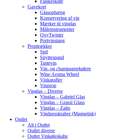
Flaskeskilte
Gavekort
Glasophæng
Konservering af vin
Mærker til vinglas
Måleinstrumenter
OxyTwister
Portvinstang
Proptrækker
Spil
Spyttespand
Tastevin
Vin- og champagnekølere
Wine Aroma Wheel
Vinkarafler
Vinprop
Vinglas – Diverse
Vinglas – Gabriel Glas
Vinglas – Grassl Glass
Vinglas – Zalto
Vinduesskraber (Magnetisk)
Outlet
Alt i Outlet
Outlet diverse
Outlet Vinkøleskabe