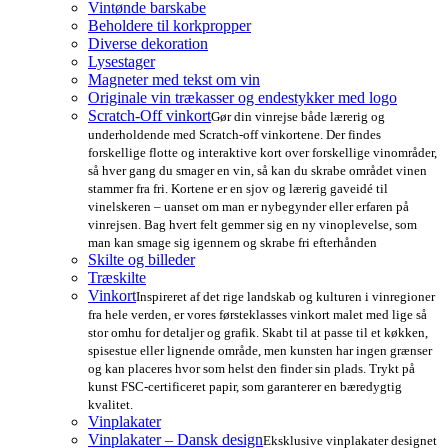
Vintønde barskabe
Beholdere til korkpropper
Diverse dekoration
Lysestager
Magneter med tekst om vin
Originale vin trækasser og endestykker med logo
Scratch-Off vinkort
Gør din vinrejse både lærerig og
underholdende med Scratch-off vinkortene. Der findes
forskellige flotte og interaktive kort over forskellige vinområder,
så hver gang du smager en vin, så kan du skrabe området vinen
stammer fra fri. Kortene er en sjov og lærerig gaveidé til
vinelskeren – uanset om man er nybegynder eller erfaren på
vinrejsen. Bag hvert felt gemmer sig en ny vinoplevelse, som
man kan smage sig igennem og skrabe fri efterhånden
Skilte og billeder
Træskilte
Vinkort
Inspireret af det rige landskab og kulturen i vinregioner
fra hele verden, er vores førsteklasses vinkort malet med lige så
stor omhu for detaljer og grafik. Skabt til at passe til et køkken,
spisestue eller lignende område, men kunsten har ingen grænser
og kan placeres hvor som helst den finder sin plads. Trykt på
kunst FSC-certificeret papir, som garanterer en bæredygtig
kvalitet.
Vinplakater
Vinplakater – Dansk design
Eksklusive vinplakater designet