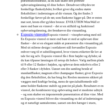
præsentationsrække, så du kan skabe den perfekte
opbevaringsløsning til dine behov. Derudvoer tilbydes tre
forskellige flaskedybder, hvilket giver dig endnu større
fleksibilitet i indretningen af dit vinrum. Og der findes 3
forskellige farver på de rør, som flaskerne ligger på. Det er enten
mat sort, krom eller gylden bronze. EVOLUTION WineWall er
mere end bare en vinreol – det er en stilfuld og funktionel
opbevaringsløsning, der fremhæver din vinsamling.
Expozio vinreoler
Expozio vinreol – vinopbevaring med stil
En Expozio vinreol er mere end bare et sted at opbevare dine
flasker – det er en elegant måde at præsentere din vinsamling på.
Med sit stilrene design i sortlakeret stål forvandler Expozio
enhver væg til et udstillingssted, hvor vinens etiketter får lov at
tale for sig selv. Expozio vinreol fås i flere højder og dybder, så
du kan tilpasse løsningen til netop dit behov. Vælg mellem plads
til 9 eller 12 flasker i højden, og opbevar dem enkeltvis eller 2
eller 3 flasker i dybden. Uanset om din samling består af
standardflasker, magnum eller champagne flasker, giver Expozio
dig den fleksibilitet, du har brug for. Reolen monteres sikkert på
væggen med kraftige beslag, mens de specialudformede stål-
arme holder flaskerne stabilt og præcist på plads. Resultatet er en
vinreol, der kombinerer tryg opbevaring med et moderne udtryk
– og som skaber en imponerende præsentation af dine vine. Med
en Expozio vinreol bliver din vinsamling en del af indretningen
og et naturligt samtaleemne, uanset om den hænger i stuen,