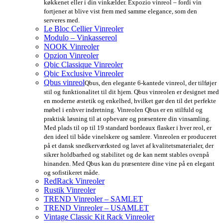
køkkenet eller i din vinkælder. Expozio vinreol – fordi vin
fortjener at blive vist frem med samme elegance, som den
serveres med.
Le Bloc Cellier Vinreoler
Modulo – Vinkassereol
NOOK Vinreoler
Opzion Vinreoler
Qbic Classique Vinreoler
Qbic Exclusive Vinreoler
Qbus vinreol
Qbus, den elegante 6-kantede vinreol, der tilføjer
stil og funktionalitet til dit hjem. Qbus vinreolen er designet med
en moderne æstetik og enkelhed, hvilket gør den til det perfekte
møbel i enhver indretning. Vinreolen Qbus er en stilfuld og
praktisk løsning til at opbevare og præsentere din vinsamling.
Med plads til op til 19 standard bordeaux flasker i hver reol, er
den ideel til både vinelskere og samlere. Vinreolen er produceret
på et dansk snedkerværksted og lavet af kvalitetsmaterialer, der
sikrer holdbarhed og stabilitet og de kan nemt stables ovenpå
hinanden. Med Qbus kan du præsentere dine vine på en elegant
og sofistikeret måde.
RedRack Vinreoler
Rustik Vinreoler
TREND Vinreoler – SAMLET
TREND Vinreoler – USAMLET
Vintage Classic Kit Rack Vinreoler