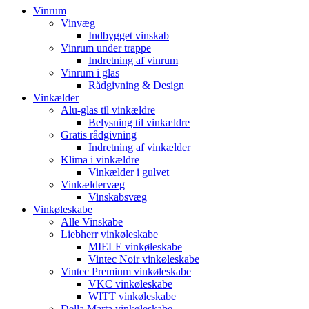
Vinrum
Vinvæg
Indbygget vinskab
Vinrum under trappe
Indretning af vinrum
Vinrum i glas
Rådgivning & Design
Vinkælder
Alu-glas til vinkældre
Belysning til vinkældre
Gratis rådgivning
Indretning af vinkælder
Klima i vinkældre
Vinkælder i gulvet
Vinkældervæg
Vinskabsvæg
Vinkøleskabe
Alle Vinskabe
Liebherr vinkøleskabe
MIELE vinkøleskabe
Vintec Noir vinkøleskabe
Vintec Premium vinkøleskabe
VKC vinkøleskabe
WITT vinkøleskabe
Della Marta vinkøleskabe