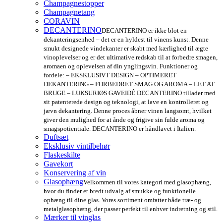
Champagnestopper
Champagnetang
CORAVIN
DECANTERINO
DECANTERINO er ikke blot en
dekanteringsenhed – det er en hyldest til vinens kunst. Denne
smukt designede vindekanter er skabt med kærlighed til ægte
vinoplevelser og er det ultimative redskab til at forbedre smagen,
aromaen og oplevelsen af din ynglingsvin. Funktioner og
fordele: – EKSKLUSIVT DESIGN – OPTIMERET
DEKANTERING – FORBEDRET SMAG OG AROMA – LET AT
BRUGE – LUKSURIØS GAVEIDÉ DECANTERINO tillader med
sit patenterede design og teknologi, at lave en kontrolleret og
jævn dekantering. Denne proces åbner vinen langsomt, hvilket
giver den mulighed for at ånde og frigive sin fulde aroma og
smagspotientiale. DECANTERINO er håndlavet i Italien.
Duftsæt
Eksklusiv vintilbehør
Flaskeskilte
Gavekort
Konservering af vin
Glasophæng
Velkommen til vores kategori med glasophæng,
hvor du finder et bredt udvalg af smukke og funktionelle
ophæng til dine glas. Vores sortiment omfatter både træ- og
metalglasophæng, der passer perfekt til enhver indretning og stil.
Mærker til vinglas