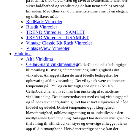
på et dansk snedkerværksted og lavet af kvalitetsmaterialer, der
sikrer holdbarhed og stabilitet og de kan nemt stables ovenpå
hinanden. Med Qbus kan du præsentere dine vine på en elegant
og sofistikeret måde.
RedRack Vinreoler
Rustik Vinreoler
TREND Vinreoler – SAMLET
TREND Vinreoler – USAMLET
Vintage Classic Kit Rack Vinreoler
VintageView Vinreoler
Vinklima
Alt i Vinklima
CellarGuard vinklimaanlæg
CellarGuard er det helt rigtige
klimaanlæg til styring af temperatur og luftfugtighed i din
vinkælder. Anlægget sikrer de mest ideelle betingelser for
opbevaring af din vinsamling. Det vil typisk være en konstant
temperatur på 12°C og en luftfugtighed op til 75% Rh.
CellarGuard har alt hvad man kan ønske sig af et moderne
vinklimaanlæg. Det er inverterbaseret med en høj virkningsgrad
og således lavt energiforbrug. Det har et lavt støjniveau på både
indedel og udedel. Ønsket temperatur og luftfugtighed,
blæserhastighed, udblæsningsretning m.m. indstilles via den
medfølgende fjernbetjening. Anlægget har desuden mulighed for
tilslutning til wifi, så du kan styre og overvåge anlægget via en
app til din smartphone. Hvis der er særlige behov, kan der