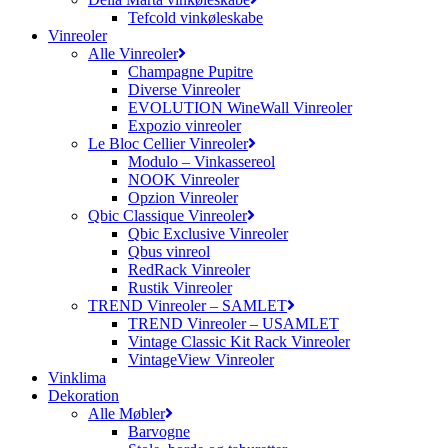
Tefcold vinkøleskabe
Vinreoler
Alle Vinreoler
Champagne Pupitre
Diverse Vinreoler
EVOLUTION WineWall Vinreoler
Expozio vinreoler
Le Bloc Cellier Vinreoler
Modulo – Vinkassereol
NOOK Vinreoler
Opzion Vinreoler
Qbic Classique Vinreoler
Qbic Exclusive Vinreoler
Qbus vinreol
RedRack Vinreoler
Rustik Vinreoler
TREND Vinreoler – SAMLET
TREND Vinreoler – USAMLET
Vintage Classic Kit Rack Vinreoler
VintageView Vinreoler
Vinklima
Dekoration
Alle Møbler
Barvogne