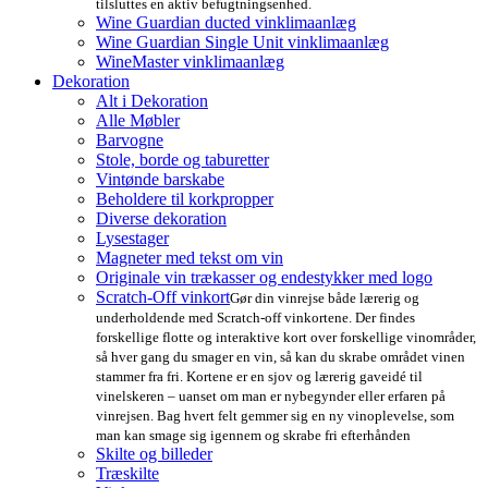
tilsluttes en aktiv befugtningsenhed.
Wine Guardian ducted vinklimaanlæg
Wine Guardian Single Unit vinklimaanlæg
WineMaster vinklimaanlæg
Dekoration
Alt i Dekoration
Alle Møbler
Barvogne
Stole, borde og taburetter
Vintønde barskabe
Beholdere til korkpropper
Diverse dekoration
Lysestager
Magneter med tekst om vin
Originale vin trækasser og endestykker med logo
Scratch-Off vinkort
Gør din vinrejse både lærerig og
underholdende med Scratch-off vinkortene. Der findes
forskellige flotte og interaktive kort over forskellige vinområder,
så hver gang du smager en vin, så kan du skrabe området vinen
stammer fra fri. Kortene er en sjov og lærerig gaveidé til
vinelskeren – uanset om man er nybegynder eller erfaren på
vinrejsen. Bag hvert felt gemmer sig en ny vinoplevelse, som
man kan smage sig igennem og skrabe fri efterhånden
Skilte og billeder
Træskilte