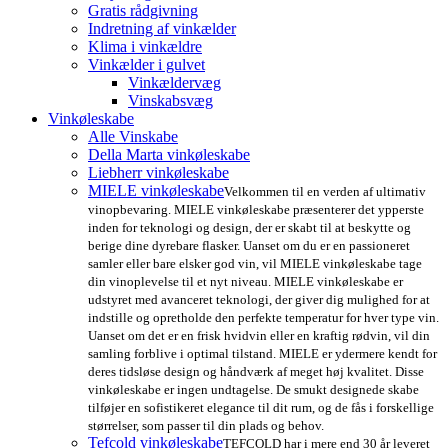
Gratis rådgivning
Indretning af vinkælder
Klima i vinkældre
Vinkælder i gulvet
Vinkældervæg
Vinskabsvæg
Vinkøleskabe
Alle Vinskabe
Della Marta vinkøleskabe
Liebherr vinkøleskabe
MIELE vinkøleskabe
Velkommen til en verden af ultimativ
vinopbevaring. MIELE vinkøleskabe præsenterer det ypperste
inden for teknologi og design, der er skabt til at beskytte og
berige dine dyrebare flasker. Uanset om du er en passioneret
samler eller bare elsker god vin, vil MIELE vinkøleskabe tage
din vinoplevelse til et nyt niveau. MIELE vinkøleskabe er
udstyret med avanceret teknologi, der giver dig mulighed for at
indstille og opretholde den perfekte temperatur for hver type vin.
Uanset om det er en frisk hvidvin eller en kraftig rødvin, vil din
samling forblive i optimal tilstand. MIELE er ydermere kendt for
deres tidsløse design og håndværk af meget høj kvalitet. Disse
vinkøleskabe er ingen undtagelse. De smukt designede skabe
tilføjer en sofistikeret elegance til dit rum, og de fås i forskellige
størrelser, som passer til din plads og behov.
Tefcold vinkøleskabe
TEFCOLD har i mere end 30 år leveret