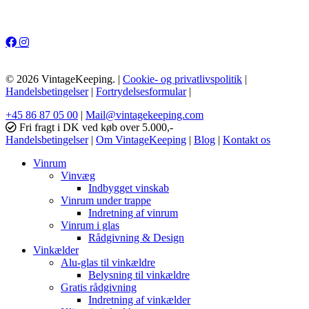
© 2026 VintageKeeping. |
Cookie- og privatlivspolitik
|
Handelsbetingelser
|
Fortrydelsesformular
|
+45 86 87 05 00
|
Mail@vintagekeeping.com
Fri fragt i DK ved køb over 5.000,-
Handelsbetingelser
|
Om VintageKeeping
|
Blog
|
Kontakt os
Vinrum
Vinvæg
Indbygget vinskab
Vinrum under trappe
Indretning af vinrum
Vinrum i glas
Rådgivning & Design
Vinkælder
Alu-glas til vinkældre
Belysning til vinkældre
Gratis rådgivning
Indretning af vinkælder