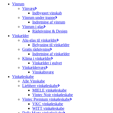
Vinrum
Vinvæg
Indbygget vinskab
Vinrum under trappe
Indretning af vinrum
Vinrum i glas
Rådgivning & Design
Vinkælder
Alu-glas til vinkældre
Belysning til vinkældre
Gratis rådgivning
Indretning af vinkælder
Klima i vinkældre
Vinkælder i gulvet
Vinkældervæg
Vinskabsvæg
Vinkøleskabe
Alle Vinskabe
Liebherr vinkøleskabe
MIELE vinkøleskabe
Vintec Noir vinkøleskabe
Vintec Premium vinkøleskabe
VKC vinkøleskabe
WITT vinkøleskabe
Della Marta vinkøleskabe