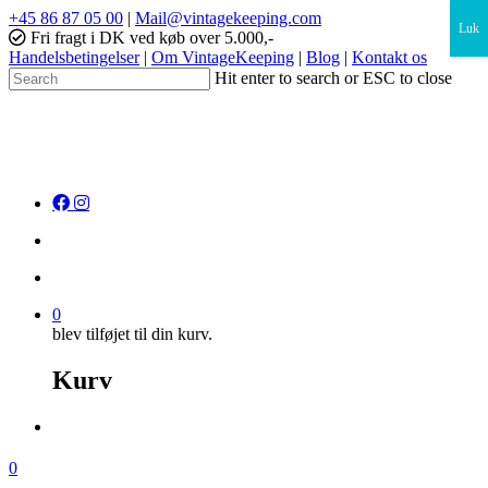
×
+45 86 87 05 00
|
Mail@vintagekeeping.com
Luk
Fri fragt i DK ved køb over 5.000,-
Handelsbetingelser
|
Om VintageKeeping
|
Blog
|
Kontakt os
Hit enter to search or ESC to close
0
blev tilføjet til din kurv.
Kurv
0