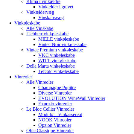
Klima i vinkældre
Vinkælder i gulvet
Vinkældervæg
Vinskabsvæg
Vinkøleskabe
Alle Vinskabe
Liebherr vinkøleskabe
MIELE vinkøleskabe
Vintec Noir vinkøleskabe
Vintec Premium vinkøleskabe
VKC vinkøleskabe
WITT vinkøleskabe
Della Marta vinkøleskabe
Tefcold vinkøleskabe
Vinreoler
Alle Vinreoler
Champagne Pupitre
Diverse Vinreoler
EVOLUTION WineWall Vinreoler
Expozio vinreoler
Le Bloc Cellier Vinreoler
Modulo – Vinkassereol
NOOK Vinreoler
Opzion Vinreoler
Qbic Classique Vinreoler