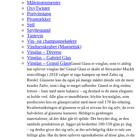
Måleinstrumenter
OxyTwister
Portvinstang
Proptrækker
Spil
Spyttespand
Tastevin
Vin- og champagnekølere
Vinduesskraber (Magnetisk)
Vinglas – Diverse
Vinglas – Gabriel Glas
Vinglas – Grassl Glass
Grassl Glass er vinglas, som vi aldrig
har oplevet vinglas før! Grassl Glass er skabt af Alexander Mackh
som tilbage i 2018 valgte at tage kampen op med Zalto og
Riedel. Glassene kan da også på mange måder minde om de mere
kendte Zalto, som i dag er meget udbredte. Grassl er dog endnu
lettere – bare med mere balance – og dermed er de mere elegante
at holde ved. Alle glas er mundblæste, blyfrie krystalglas, som
produceres hos en glasspecialist med mere end 170 års erfaring.
Kvalitetssikringen af glassene er på et niveau for sig selv, da over
halvdelen af glassene kasseres. Heldigvis genbruges
materialerne, så det ikke går til spilde. Det betyder dog, at den
samlede produktion pt. ligger på beskedne 100-150 glas pr. dag
– og derfor giver det sig selv, at der selvfølgelig ikke er tale om
billige glas. Har du først oplevet egenskaberne af disse glas, er du