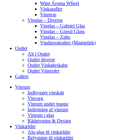
Wine Aroma Wheel
Vinkarafler
Vinprop
Vinglas – Diverse
Vinglas – Gabriel Glas
Vinglas – Grassl Glass
Vinglas – Zalto
Vinduesskraber (Magnetisk)
Outlet
Alt i Outlet
Outlet diverse
Outlet Vinkøleskabe
Outlet Vinreoler
Galleri
Vinrum
Indbygget vinskab
Vinvæg
Vinrum under trappe
Indretning af vinrum
Vinrum i glas
Rådgivning & Design
Vinkældre
Alu-glas til vinkældre
Belysning til vinkældre