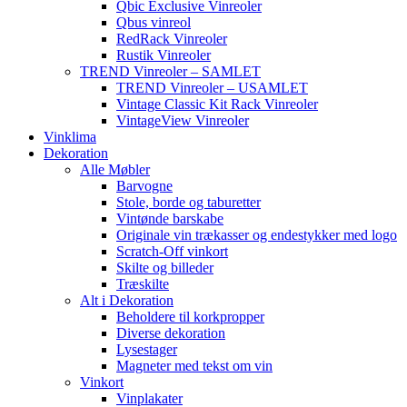
Qbic Exclusive Vinreoler
Qbus vinreol
RedRack Vinreoler
Rustik Vinreoler
TREND Vinreoler – SAMLET
TREND Vinreoler – USAMLET
Vintage Classic Kit Rack Vinreoler
VintageView Vinreoler
Vinklima
Dekoration
Alle Møbler
Barvogne
Stole, borde og taburetter
Vintønde barskabe
Originale vin trækasser og endestykker med logo
Scratch-Off vinkort
Skilte og billeder
Træskilte
Alt i Dekoration
Beholdere til korkpropper
Diverse dekoration
Lysestager
Magneter med tekst om vin
Vinkort
Vinplakater