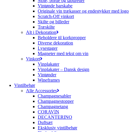
Stole, borde og taburetter
Vintønde barskabe
Originale vin trækasser og endestykker med logo
Scratch-Off vinkort
Skilte og billeder
Træskilte
Alt i Dekoration
Beholdere til korkpropper
Diverse dekoration
Lysestager
Magneter med tekst om vin
Vinkort
Vinplakater
Vinplakater – Dansk design
Vintønder
Wineframes
Vintilbehør
Alle Accessories
Champagnesabler
Champagnestopper
Champagnetang
CORAVIN
DECANTERINO
Duftsæt
Eksklusiv vintilbehør