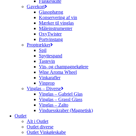
Flaskeskilte
Gavekort
Glasophæng
Konservering af vin
Mærker til vinglas
Måleinstrumenter
OxyTwister
Portvinstang
Proptrækker
Spil
Spyttespand
Tastevin
Vin- og champagnekølere
Wine Aroma Wheel
Vinkarafler
Vinprop
Vinglas – Diverse
Vinglas – Gabriel Glas
Vinglas – Grassl Glass
Vinglas – Zalto
Vinduesskraber (Magnetisk)
Outlet
Alt i Outlet
Outlet diverse
Outlet Vinkøleskabe