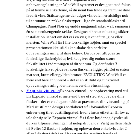
opbevaringsløsninger. WineWall-systemet er designet med fokus
på at fremvise etiketterne, så du nemt kan finde og fremvise dine
favorit vine. Stålstængerne der udgør vinreolen, er alsidige nok
til at rumme en række flasketyper – lige fra standardflasker til
Champagne, Pinot Noir og endda magnumflasker – alt sammen i
én sammenhængende række. Designet sikre en robust og sikker
installation uanset om det er i en væg lavet af træ, gips eller
mursten. WineWall fås i fire forskellige højder, samt en speciel
præsentationsrække, så du kan skabe den perfekte
opbevaringsløsning til dine behov. Derudvoer tilbydes tre
forskellige flaskedybder, hvilket giver dig endnu større
fleksibilitet i indretningen af dit vinrum. Og der findes 3
forskellige farver på de rør, som flaskerne ligger på. Det er enten
mat sort, krom eller gylden bronze. EVOLUTION WineWall er
mere end bare en vinreol – det er en stilfuld og funktionel
opbevaringsløsning, der fremhæver din vinsamling.
Expozio vinreoler
Expozio vinreol – vinopbevaring med stil
En Expozio vinreol er mere end bare et sted at opbevare dine
flasker – det er en elegant måde at præsentere din vinsamling på.
Med sit stilrene design i sortlakeret stål forvandler Expozio
enhver væg til et udstillingssted, hvor vinens etiketter får lov at
tale for sig selv. Expozio vinreol fås i flere højder og dybder, så
du kan tilpasse løsningen til netop dit behov. Vælg mellem plads
til 9 eller 12 flasker i højden, og opbevar dem enkeltvis eller 2
eller 3 flasker i dybden. Uanset om din samling består af