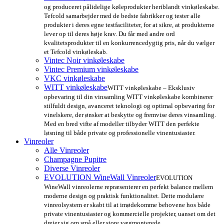
og produceret pålidelige køleprodukter heriblandt vinkøleskabe.
Tefcold samarbejder med de bedste fabrikker og tester alle
produkter i deres egne testfaciliteter, for at sikre, at produkterne
lever op til deres høje krav. Du får med andre ord
kvalitetsprodukter til en konkurrencedygtig pris, når du vælger
et Tefcold vinkøleskab.
Vintec Noir vinkøleskabe
Vintec Premium vinkøleskabe
VKC vinkøleskabe
WITT vinkøleskabe
WITT vinkøleskabe – Eksklusiv
opbevaring til din vinsamling WITT vinkøleskabe kombinerer
stilfuldt design, avanceret teknologi og optimal opbevaring for
vinelskere, der ønsker at beskytte og fremvise deres vinsamling.
Med en bred vifte af modeller tilbyder WITT den perfekte
løsning til både private og professionelle vinentusiaster.
Vinreoler
Alle Vinreoler
Champagne Pupitre
Diverse Vinreoler
EVOLUTION WineWall Vinreoler
EVOLUTION
WineWall vinreolerne repræsenterer en perfekt balance mellem
moderne design og praktisk funktionalitet. Dette modulære
vinreolsystem er skabt til at imødekomme behovene hos både
private vinentusiaster og kommercielle projekter, uanset om det
drejer sig om små eller store vægmonterede