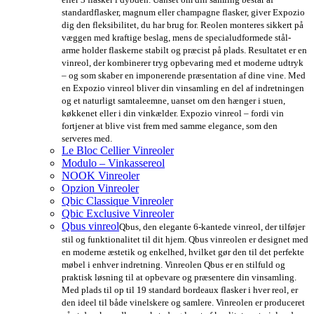
standardflasker, magnum eller champagne flasker, giver Expozio
dig den fleksibilitet, du har brug for. Reolen monteres sikkert på
væggen med kraftige beslag, mens de specialudformede stål-
arme holder flaskerne stabilt og præcist på plads. Resultatet er en
vinreol, der kombinerer tryg opbevaring med et moderne udtryk
– og som skaber en imponerende præsentation af dine vine. Med
en Expozio vinreol bliver din vinsamling en del af indretningen
og et naturligt samtaleemne, uanset om den hænger i stuen,
køkkenet eller i din vinkælder. Expozio vinreol – fordi vin
fortjener at blive vist frem med samme elegance, som den
serveres med.
Le Bloc Cellier Vinreoler
Modulo – Vinkassereol
NOOK Vinreoler
Opzion Vinreoler
Qbic Classique Vinreoler
Qbic Exclusive Vinreoler
Qbus vinreol
Qbus, den elegante 6-kantede vinreol, der tilføjer
stil og funktionalitet til dit hjem. Qbus vinreolen er designet med
en moderne æstetik og enkelhed, hvilket gør den til det perfekte
møbel i enhver indretning. Vinreolen Qbus er en stilfuld og
praktisk løsning til at opbevare og præsentere din vinsamling.
Med plads til op til 19 standard bordeaux flasker i hver reol, er
den ideel til både vinelskere og samlere. Vinreolen er produceret