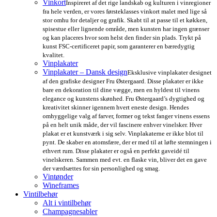
Vinkort
Inspireret af det rige landskab og kulturen i vinregioner
fra hele verden, er vores førsteklasses vinkort malet med lige så
stor omhu for detaljer og grafik. Skabt til at passe til et køkken,
spisestue eller lignende område, men kunsten har ingen grænser
og kan placeres hvor som helst den finder sin plads. Trykt på
kunst FSC-certificeret papir, som garanterer en bæredygtig
kvalitet.
Vinplakater
Vinplakater – Dansk design
Eksklusive vinplakater designet
af den grafiske designer Fru Østergaard. Disse plakater er ikke
bare en dekoration til dine vægge, men en hyldest til vinens
elegance og kunstens skønhed. Fru Østergaard’s dygtighed og
kreativitet skinner igennem hvert eneste design. Hendes
omhyggelige valg af farver, former og tekst fanger vinens essens
på en helt unik måde, der vil fascinere enhver vinelsker. Hver
plakat er et kunstværk i sig selv. Vinplakaterne er ikke blot til
pynt. De skaber en atomsfære, der er med til at løfte stemningen i
ethvert rum. Disse plakater er også en perfekt gaveidé til
vinelskeren. Sammen med evt. en flaske vin, bliver det en gave
der værdsættes for sin personlighed og smag.
Vintønder
Wineframes
Vintilbehør
Alt i vintilbehør
Champagnesabler