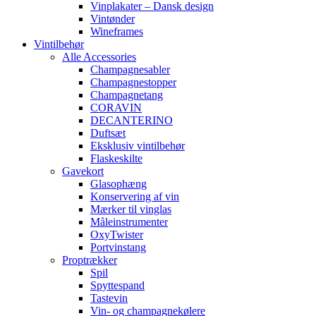
Vinplakater – Dansk design
Vintønder
Wineframes
Vintilbehør
Alle Accessories
Champagnesabler
Champagnestopper
Champagnetang
CORAVIN
DECANTERINO
Duftsæt
Eksklusiv vintilbehør
Flaskeskilte
Gavekort
Glasophæng
Konservering af vin
Mærker til vinglas
Måleinstrumenter
OxyTwister
Portvinstang
Proptrækker
Spil
Spyttespand
Tastevin
Vin- og champagnekølere