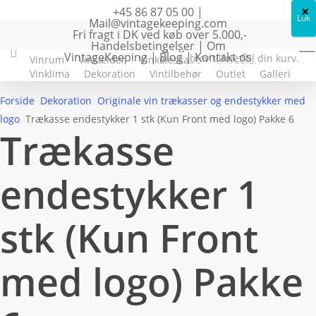
×
+45 86 87 05 00
|
Luk
Mail@vintagekeeping.com
Fri fragt i DK ved køb over 5.000,-
Handelsbetingelser
|
Om
VintageKeeping
|
Blog
|
Kontakt os
0
blev tilføjet til din kurv.
Vinrum
Vinkælder
Vinkøleskabe
Vinreoler
Vinklima
Dekoration
Vintilbehør
Outlet
Galleri
Forside
Dekoration
Originale vin trækasser og endestykker med
logo
Trækasse endestykker 1 stk (Kun Front med logo) Pakke 6
Trækasse
endestykker 1
stk (Kun Front
med logo) Pakke