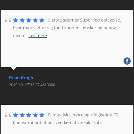
5 store stjerner Super fed oplevelse,
hvor man sætter sig ind i kundens ønsker og behov,
men er
læs mere
Brian Krogh
2019-10-12T18:27:46+0000
Fantastisk service og rådgivning 👌🏼
Kan varmt anbefales ved køb af vinkøleskab.