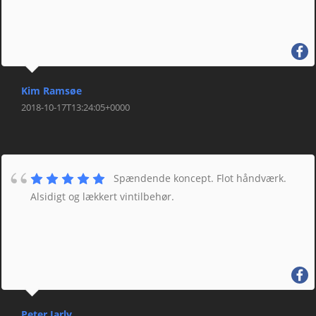
Kim Ramsøe
2018-10-17T13:24:05+0000
Spændende koncept. Flot håndværk.
Alsidigt og lækkert vintilbehør.
Peter Jarly