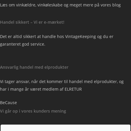
Læs om vinkældre, vinkøleskabe og meget mere på vores blog
Handel sikkert – Vi er e-mærket!
Det er altid sikkert at handle hos VintageKeeping og du er
garanteret god service.
Ansvarlig handel med elprodukter
Vi tager ansvar, når det kommer til handel med elprodukter, og
har i mange år været medlem af ELRETUR
BeCause
Vi går op i vores kunders mening