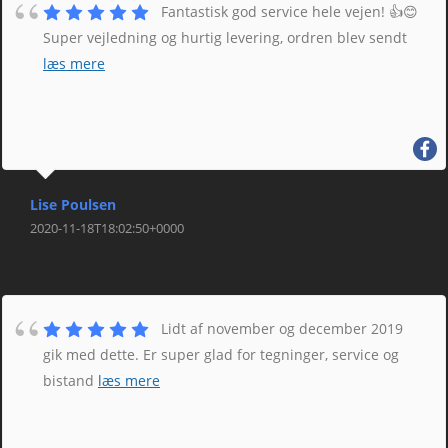
Fantastisk god service hele vejen! 👍😊
Super vejledning og hurtig levering, ordren blev sendt
læs mere
Lise Poulsen
2020-11-18T18:02:50+0000
Lidt af november og december 2019
gik med dette. Er super glad for tegninger, service og
bistand
læs mere