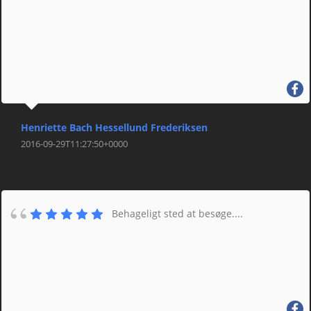
Henriette Bach Hessellund Frederiksen
2016-09-29T11:27:50+0000
Behageligt sted at besøge....