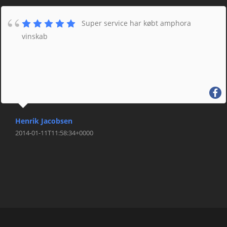
Super service har købt amphora
vinskab
Henrik Jacobsen
2014-01-11T11:58:34+0000