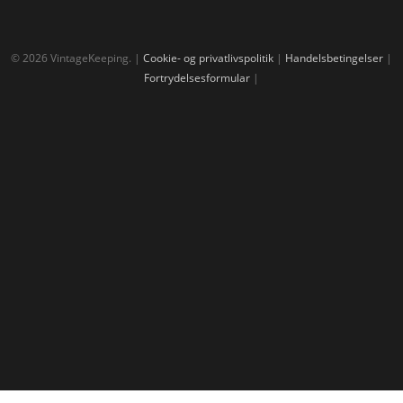
© 2026 VintageKeeping. |
Cookie- og privatlivspolitik
|
Handelsbetingelser
|
Fortrydelsesformular
|
Vinrum