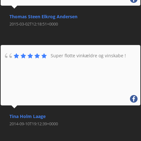
Thomas Steen Elkrog Andersen
2015-03-02T12:18:51+0000
Super flotte vinkældre og vinskabe !
Tina Holm Laage
2014-09-10T19:12:39+0000