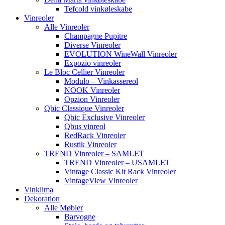
Tefcold vinkøleskabe
Vinreoler
Alle Vinreoler
Champagne Pupitre
Diverse Vinreoler
EVOLUTION WineWall Vinreoler
Expozio vinreoler
Le Bloc Cellier Vinreoler
Modulo – Vinkassereol
NOOK Vinreoler
Opzion Vinreoler
Qbic Classique Vinreoler
Qbic Exclusive Vinreoler
Qbus vinreol
RedRack Vinreoler
Rustik Vinreoler
TREND Vinreoler – SAMLET
TREND Vinreoler – USAMLET
Vintage Classic Kit Rack Vinreoler
VintageView Vinreoler
Vinklima
Dekoration
Alle Møbler
Barvogne