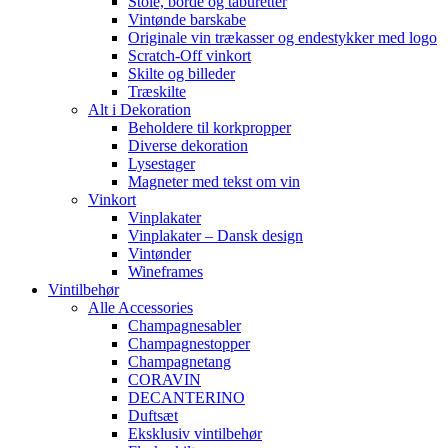
Stole, borde og taburetter
Vintønde barskabe
Originale vin trækasser og endestykker med logo
Scratch-Off vinkort
Skilte og billeder
Træskilte
Alt i Dekoration
Beholdere til korkpropper
Diverse dekoration
Lysestager
Magneter med tekst om vin
Vinkort
Vinplakater
Vinplakater – Dansk design
Vintønder
Wineframes
Vintilbehør
Alle Accessories
Champagnesabler
Champagnestopper
Champagnetang
CORAVIN
DECANTERINO
Duftsæt
Eksklusiv vintilbehør