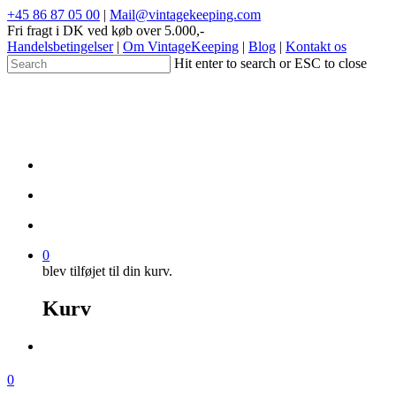
+45 86 87 05 00
|
Mail@vintagekeeping.com
Fri fragt i DK ved køb over 5.000,-
Handelsbetingelser
|
Om VintageKeeping
|
Blog
|
Kontakt os
Hit enter to search or ESC to close
0
blev tilføjet til din kurv.
Kurv
0