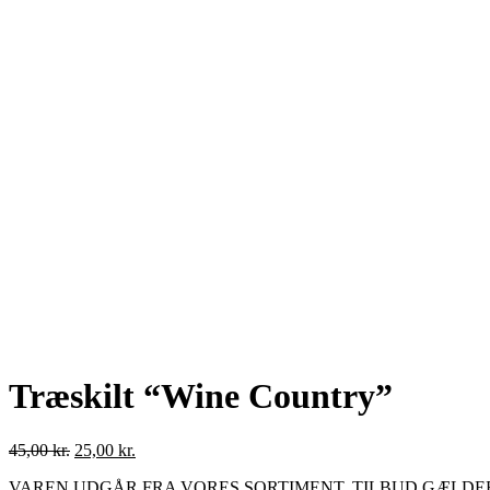
Træskilt “Wine Country”
45,00
kr.
25,00
kr.
VAREN UDGÅR FRA VORES SORTIMENT. TILBUD GÆLDE