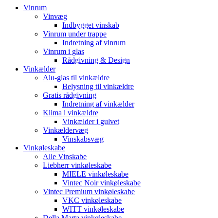
Vinrum
Vinvæg
Indbygget vinskab
Vinrum under trappe
Indretning af vinrum
Vinrum i glas
Rådgivning & Design
Vinkælder
Alu-glas til vinkældre
Belysning til vinkældre
Gratis rådgivning
Indretning af vinkælder
Klima i vinkældre
Vinkælder i gulvet
Vinkældervæg
Vinskabsvæg
Vinkøleskabe
Alle Vinskabe
Liebherr vinkøleskabe
MIELE vinkøleskabe
Vintec Noir vinkøleskabe
Vintec Premium vinkøleskabe
VKC vinkøleskabe
WITT vinkøleskabe
Della Marta vinkøleskabe