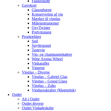
Flaskeskilte
Gavekort
Glasophæng
Konservering af vin
Mærker til vinglas
Måleinstrumenter
OxyTwister
Portvinstang
Proptrækker
Spil
Spyttespand
Tastevin
Vin- og champagnekølere
Wine Aroma Wheel
Vinkarafler
Vinprop
Vinglas – Diverse
Vinglas – Gabriel Glas
Vinglas – Grassl Glass
Vinglas – Zalto
Vinduesskraber (Magnetisk)
Outlet
Alt i Outlet
Outlet diverse
Outlet Vinkøleskabe