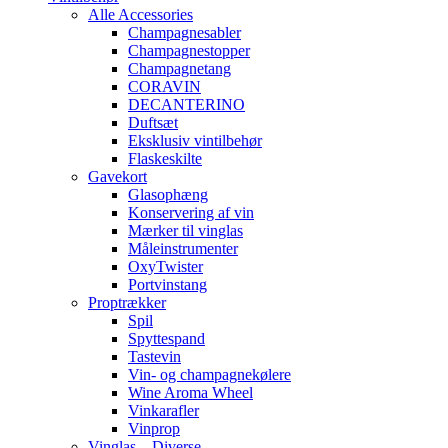
Alle Accessories
Champagnesabler
Champagnestopper
Champagnetang
CORAVIN
DECANTERINO
Duftsæt
Eksklusiv vintilbehør
Flaskeskilte
Gavekort
Glasophæng
Konservering af vin
Mærker til vinglas
Måleinstrumenter
OxyTwister
Portvinstang
Proptrækker
Spil
Spyttespand
Tastevin
Vin- og champagnekølere
Wine Aroma Wheel
Vinkarafler
Vinprop
Vinglas – Diverse