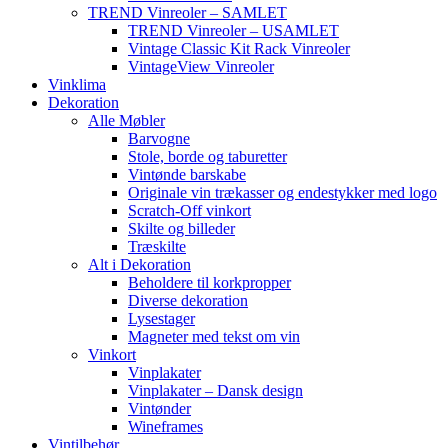
TREND Vinreoler – SAMLET
TREND Vinreoler – USAMLET
Vintage Classic Kit Rack Vinreoler
VintageView Vinreoler
Vinklima
Dekoration
Alle Møbler
Barvogne
Stole, borde og taburetter
Vintønde barskabe
Originale vin trækasser og endestykker med logo
Scratch-Off vinkort
Skilte og billeder
Træskilte
Alt i Dekoration
Beholdere til korkpropper
Diverse dekoration
Lysestager
Magneter med tekst om vin
Vinkort
Vinplakater
Vinplakater – Dansk design
Vintønder
Wineframes
Vintilbehør