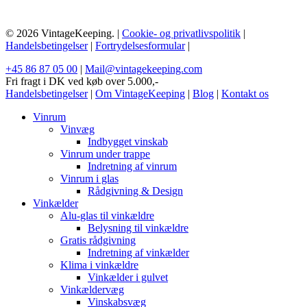
© 2026 VintageKeeping. |
Cookie- og privatlivspolitik
|
Handelsbetingelser
|
Fortrydelsesformular
|
+45 86 87 05 00
|
Mail@vintagekeeping.com
Fri fragt i DK ved køb over 5.000,-
Handelsbetingelser
|
Om VintageKeeping
|
Blog
|
Kontakt os
Vinrum
Vinvæg
Indbygget vinskab
Vinrum under trappe
Indretning af vinrum
Vinrum i glas
Rådgivning & Design
Vinkælder
Alu-glas til vinkældre
Belysning til vinkældre
Gratis rådgivning
Indretning af vinkælder
Klima i vinkældre
Vinkælder i gulvet
Vinkældervæg
Vinskabsvæg