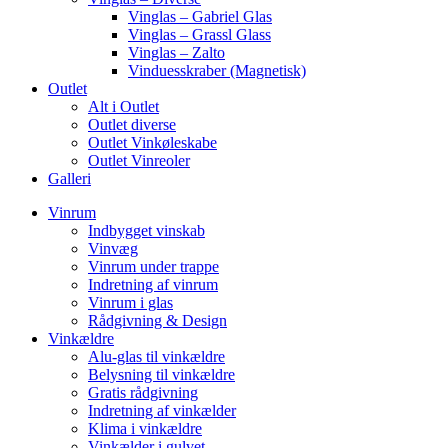
Vinglas – Gabriel Glas
Vinglas – Grassl Glass
Vinglas – Zalto
Vinduesskraber (Magnetisk)
Outlet
Alt i Outlet
Outlet diverse
Outlet Vinkøleskabe
Outlet Vinreoler
Galleri
Vinrum
Indbygget vinskab
Vinvæg
Vinrum under trappe
Indretning af vinrum
Vinrum i glas
Rådgivning & Design
Vinkældre
Alu-glas til vinkældre
Belysning til vinkældre
Gratis rådgivning
Indretning af vinkælder
Klima i vinkældre
Vinkælder i gulvet