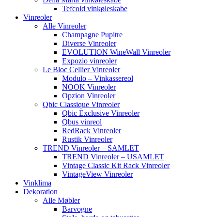
Tefcold vinkøleskabe
Vinreoler
Alle Vinreoler
Champagne Pupitre
Diverse Vinreoler
EVOLUTION WineWall Vinreoler
Expozio vinreoler
Le Bloc Cellier Vinreoler
Modulo – Vinkassereol
NOOK Vinreoler
Opzion Vinreoler
Qbic Classique Vinreoler
Qbic Exclusive Vinreoler
Qbus vinreol
RedRack Vinreoler
Rustik Vinreoler
TREND Vinreoler – SAMLET
TREND Vinreoler – USAMLET
Vintage Classic Kit Rack Vinreoler
VintageView Vinreoler
Vinklima
Dekoration
Alle Møbler
Barvogne