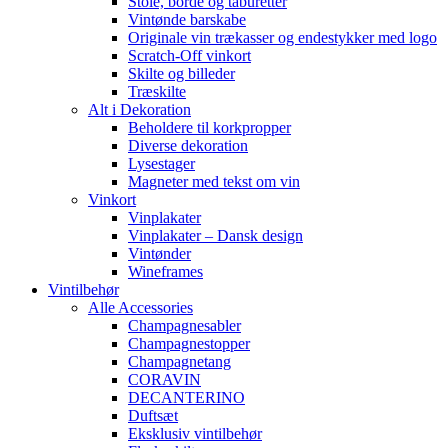
Stole, borde og taburetter
Vintønde barskabe
Originale vin trækasser og endestykker med logo
Scratch-Off vinkort
Skilte og billeder
Træskilte
Alt i Dekoration
Beholdere til korkpropper
Diverse dekoration
Lysestager
Magneter med tekst om vin
Vinkort
Vinplakater
Vinplakater – Dansk design
Vintønder
Wineframes
Vintilbehør
Alle Accessories
Champagnesabler
Champagnestopper
Champagnetang
CORAVIN
DECANTERINO
Duftsæt
Eksklusiv vintilbehør