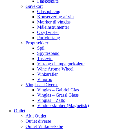
Flaskeskilte
Gavekort
Glasophæng
Konservering af vin
Mærker til vinglas
Måleinstrumenter
OxyTwister
Portvinstang
Proptrækker
Spil
Spyttespand
Tastevin
Vin- og champagnekølere
Wine Aroma Wheel
Vinkarafler
Vinprop
Vinglas – Diverse
Vinglas – Gabriel Glas
Vinglas – Grassl Glass
Vinglas – Zalto
Vinduesskraber (Magnetisk)
Outlet
Alt i Outlet
Outlet diverse
Outlet Vinkøleskabe