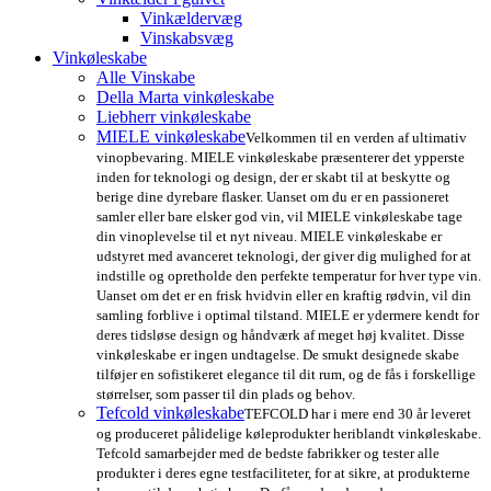
Vinkældervæg
Vinskabsvæg
Vinkøleskabe
Alle Vinskabe
Della Marta vinkøleskabe
Liebherr vinkøleskabe
MIELE vinkøleskabe
Velkommen til en verden af ultimativ
vinopbevaring. MIELE vinkøleskabe præsenterer det ypperste
inden for teknologi og design, der er skabt til at beskytte og
berige dine dyrebare flasker. Uanset om du er en passioneret
samler eller bare elsker god vin, vil MIELE vinkøleskabe tage
din vinoplevelse til et nyt niveau. MIELE vinkøleskabe er
udstyret med avanceret teknologi, der giver dig mulighed for at
indstille og opretholde den perfekte temperatur for hver type vin.
Uanset om det er en frisk hvidvin eller en kraftig rødvin, vil din
samling forblive i optimal tilstand. MIELE er ydermere kendt for
deres tidsløse design og håndværk af meget høj kvalitet. Disse
vinkøleskabe er ingen undtagelse. De smukt designede skabe
tilføjer en sofistikeret elegance til dit rum, og de fås i forskellige
størrelser, som passer til din plads og behov.
Tefcold vinkøleskabe
TEFCOLD har i mere end 30 år leveret
og produceret pålidelige køleprodukter heriblandt vinkøleskabe.
Tefcold samarbejder med de bedste fabrikker og tester alle
produkter i deres egne testfaciliteter, for at sikre, at produkterne