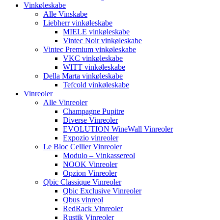
Vinkøleskabe
Alle Vinskabe
Liebherr vinkøleskabe
MIELE vinkøleskabe
Vintec Noir vinkøleskabe
Vintec Premium vinkøleskabe
VKC vinkøleskabe
WITT vinkøleskabe
Della Marta vinkøleskabe
Tefcold vinkøleskabe
Vinreoler
Alle Vinreoler
Champagne Pupitre
Diverse Vinreoler
EVOLUTION WineWall Vinreoler
Expozio vinreoler
Le Bloc Cellier Vinreoler
Modulo – Vinkassereol
NOOK Vinreoler
Opzion Vinreoler
Qbic Classique Vinreoler
Qbic Exclusive Vinreoler
Qbus vinreol
RedRack Vinreoler
Rustik Vinreoler