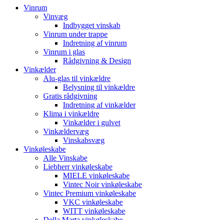
Vinrum
Vinvæg
Indbygget vinskab
Vinrum under trappe
Indretning af vinrum
Vinrum i glas
Rådgivning & Design
Vinkælder
Alu-glas til vinkældre
Belysning til vinkældre
Gratis rådgivning
Indretning af vinkælder
Klima i vinkældre
Vinkælder i gulvet
Vinkældervæg
Vinskabsvæg
Vinkøleskabe
Alle Vinskabe
Liebherr vinkøleskabe
MIELE vinkøleskabe
Vintec Noir vinkøleskabe
Vintec Premium vinkøleskabe
VKC vinkøleskabe
WITT vinkøleskabe
Della Marta vinkøleskabe