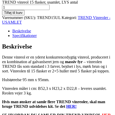
TREND vinreol 15 flasker, usamlet, LYS antal
Tilføj til kurv
Varenummer (SKU):
TREND15UL
Kategori:
TREND Vinreoler -
USAMLET
Beskrivelse
Specifikationer
Beskrivelse
Denne vinreol er en yderst konkurrencedygtig vinreol, produceret i
en kombination af galvaníseret jern og
massiv fyr
– vinreolen
TREND fås som standard i 3 farver, bejdset i lys, mørk brun og i
sort. Vinreolen til 15 flasker er 2×5 huller med 5 flasker på toppen.
Hulstørrelse 95 mm x 95mm.
Vinreolen måler i cm: B52,3 x H23,2 x D22,8 – leveres usamlet.
Reolen vejer 3 kg.
Hvis man ønsker at samle flere TREND vinreoler, skal man
bruge TREND udvidelses kit. Se det
HER
!