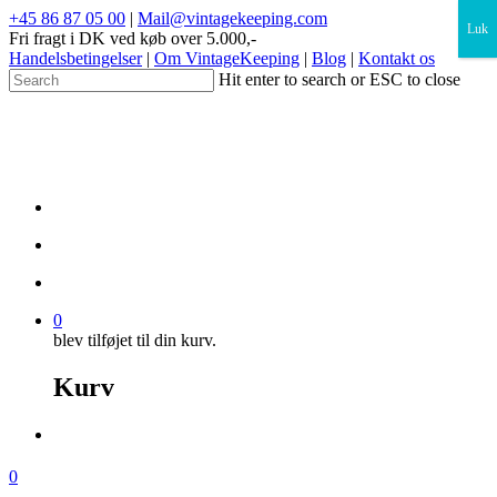
×
+45 86 87 05 00
|
Mail@vintagekeeping.com
Luk
Fri fragt i DK ved køb over 5.000,-
Handelsbetingelser
|
Om VintageKeeping
|
Blog
|
Kontakt os
Hit enter to search or ESC to close
0
blev tilføjet til din kurv.
Kurv
0