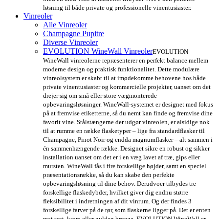
løsning til både private og professionelle vinentusiaster.
Vinreoler
Alle Vinreoler
Champagne Pupitre
Diverse Vinreoler
EVOLUTION WineWall Vinreoler
EVOLUTION
WineWall vinreolerne repræsenterer en perfekt balance mellem
moderne design og praktisk funktionalitet. Dette modulære
vinreolsystem er skabt til at imødekomme behovene hos både
private vinentusiaster og kommercielle projekter, uanset om det
drejer sig om små eller store vægmonterede
opbevaringsløsninger. WineWall-systemet er designet med fokus
på at fremvise etiketterne, så du nemt kan finde og fremvise dine
favorit vine. Stålstængerne der udgør vinreolen, er alsidige nok
til at rumme en række flasketyper – lige fra standardflasker til
Champagne, Pinot Noir og endda magnumflasker – alt sammen i
én sammenhængende række. Designet sikre en robust og sikker
installation uanset om det er i en væg lavet af træ, gips eller
mursten. WineWall fås i fire forskellige højder, samt en speciel
præsentationsrække, så du kan skabe den perfekte
opbevaringsløsning til dine behov. Derudvoer tilbydes tre
forskellige flaskedybder, hvilket giver dig endnu større
fleksibilitet i indretningen af dit vinrum. Og der findes 3
forskellige farver på de rør, som flaskerne ligger på. Det er enten
mat sort, krom eller gylden bronze. EVOLUTION WineWall er