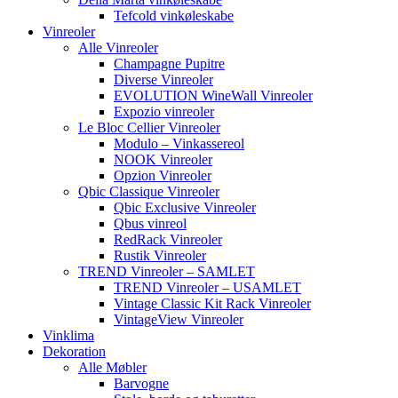
Tefcold vinkøleskabe
Vinreoler
Alle Vinreoler
Champagne Pupitre
Diverse Vinreoler
EVOLUTION WineWall Vinreoler
Expozio vinreoler
Le Bloc Cellier Vinreoler
Modulo – Vinkassereol
NOOK Vinreoler
Opzion Vinreoler
Qbic Classique Vinreoler
Qbic Exclusive Vinreoler
Qbus vinreol
RedRack Vinreoler
Rustik Vinreoler
TREND Vinreoler – SAMLET
TREND Vinreoler – USAMLET
Vintage Classic Kit Rack Vinreoler
VintageView Vinreoler
Vinklima
Dekoration
Alle Møbler
Barvogne