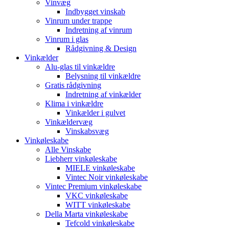
Vinvæg
Indbygget vinskab
Vinrum under trappe
Indretning af vinrum
Vinrum i glas
Rådgivning & Design
Vinkælder
Alu-glas til vinkældre
Belysning til vinkældre
Gratis rådgivning
Indretning af vinkælder
Klima i vinkældre
Vinkælder i gulvet
Vinkældervæg
Vinskabsvæg
Vinkøleskabe
Alle Vinskabe
Liebherr vinkøleskabe
MIELE vinkøleskabe
Vintec Noir vinkøleskabe
Vintec Premium vinkøleskabe
VKC vinkøleskabe
WITT vinkøleskabe
Della Marta vinkøleskabe
Tefcold vinkøleskabe