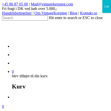
×
+45 86 87 05 00
|
Mail@vintagekeeping.com
Luk
Fri fragt i DK ved køb over 5.000,-
Handelsbetingelser
|
Om VintageKeeping
|
Blog
|
Kontakt os
Hit enter to search or ESC to close
0
blev tilføjet til din kurv.
Kurv
0