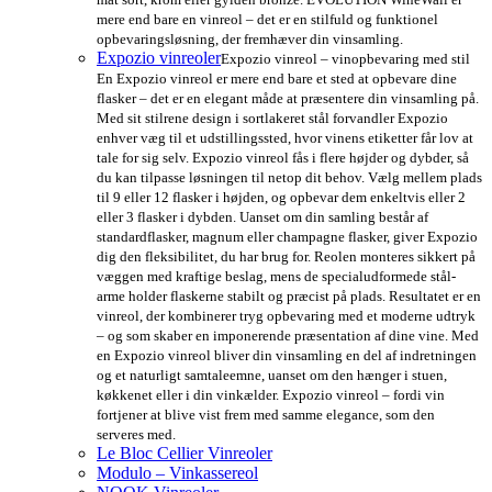
mere end bare en vinreol – det er en stilfuld og funktionel
opbevaringsløsning, der fremhæver din vinsamling.
Expozio vinreoler
Expozio vinreol – vinopbevaring med stil
En Expozio vinreol er mere end bare et sted at opbevare dine
flasker – det er en elegant måde at præsentere din vinsamling på.
Med sit stilrene design i sortlakeret stål forvandler Expozio
enhver væg til et udstillingssted, hvor vinens etiketter får lov at
tale for sig selv. Expozio vinreol fås i flere højder og dybder, så
du kan tilpasse løsningen til netop dit behov. Vælg mellem plads
til 9 eller 12 flasker i højden, og opbevar dem enkeltvis eller 2
eller 3 flasker i dybden. Uanset om din samling består af
standardflasker, magnum eller champagne flasker, giver Expozio
dig den fleksibilitet, du har brug for. Reolen monteres sikkert på
væggen med kraftige beslag, mens de specialudformede stål-
arme holder flaskerne stabilt og præcist på plads. Resultatet er en
vinreol, der kombinerer tryg opbevaring med et moderne udtryk
– og som skaber en imponerende præsentation af dine vine. Med
en Expozio vinreol bliver din vinsamling en del af indretningen
og et naturligt samtaleemne, uanset om den hænger i stuen,
køkkenet eller i din vinkælder. Expozio vinreol – fordi vin
fortjener at blive vist frem med samme elegance, som den
serveres med.
Le Bloc Cellier Vinreoler
Modulo – Vinkassereol