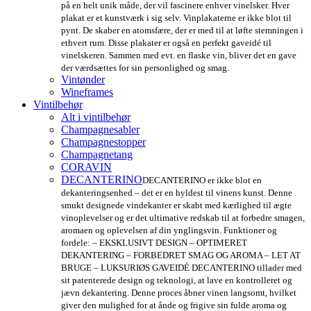
på en helt unik måde, der vil fascinere enhver vinelsker. Hver
plakat er et kunstværk i sig selv. Vinplakaterne er ikke blot til
pynt. De skaber en atomsfære, der er med til at løfte stemningen i
ethvert rum. Disse plakater er også en perfekt gaveidé til
vinelskeren. Sammen med evt. en flaske vin, bliver det en gave
der værdsættes for sin personlighed og smag.
Vintønder
Wineframes
Vintilbehør
Alt i vintilbehør
Champagnesabler
Champagnestopper
Champagnetang
CORAVIN
DECANTERINO
DECANTERINO er ikke blot en
dekanteringsenhed – det er en hyldest til vinens kunst. Denne
smukt designede vindekanter er skabt med kærlighed til ægte
vinoplevelser og er det ultimative redskab til at forbedre smagen,
aromaen og oplevelsen af din ynglingsvin. Funktioner og
fordele: – EKSKLUSIVT DESIGN – OPTIMERET
DEKANTERING – FORBEDRET SMAG OG AROMA – LET AT
BRUGE – LUKSURIØS GAVEIDÉ DECANTERINO tillader med
sit patenterede design og teknologi, at lave en kontrolleret og
jævn dekantering. Denne proces åbner vinen langsomt, hvilket
giver den mulighed for at ånde og frigive sin fulde aroma og