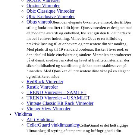
NOOK Vinreoler
Opzion Vinreoler
Qbic Classique Vinreoler
Qbic Exclusive Vinreoler
Qbus vinreol
Qbus, den elegante 6-kantede vinreol, der tilføjer
stil og funktionalitet til dit hjem. Qbus vinreolen er designet med
en moderne æstetik og enkelhed, hvilket gør den til det perfekte
møbel i enhver indretning. Vinreolen Qbus er en stilfuld og
praktisk løsning til at opbevare og præsentere din vinsamling.
Med plads til op til 19 standard bordeaux flasker i hver reol, er
den ideel til både vinelskere og samlere. Vinreolen er produceret
på et dansk snedkerværksted og lavet af kvalitetsmaterialer, der
sikrer holdbarhed og stabilitet og de kan nemt stables ovenpå
hinanden. Med Qbus kan du præsentere dine vine på en elegant
og sofistikeret måde.
RedRack Vinreoler
Rustik Vinreoler
TREND Vinreoler – SAMLET
TREND Vinreoler – USAMLET
Vintage Classic Kit Rack Vinreoler
VintageView Vinreoler
Vinklima
Alt i Vinklima
CellarGuard vinklimaanlæg
CellarGuard er det helt rigtige
klimaanlæg til styring af temperatur og luftfugtighed i din