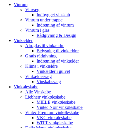
Vinrum
Vinvæg
Indbygget vinskab
Vinrum under trappe
Indretning af vinrum
Vinrum i glas
Rådgivning & Design
Vinkælder
Alu-glas til vinkældre
Belysning til vinkældre
Gratis rådgivning
Indretning af vinkælder
Klima i vinkældre
Vinkælder i gulvet
Vinkældervæg
Vinskabsvæg
Vinkøleskabe
Alle Vinskabe
Liebherr vinkøleskabe
MIELE vinkøleskabe
Vintec Noir vinkøleskabe
Vintec Premium vinkøleskabe
VKC vinkøleskabe
WITT vinkøleskabe
Della Marta vinkøleskabe