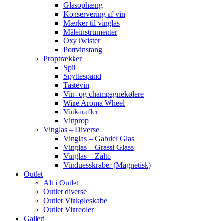
Glasophæng
Konservering af vin
Mærker til vinglas
Måleinstrumenter
OxyTwister
Portvinstang
Proptrækker
Spil
Spyttespand
Tastevin
Vin- og champagnekølere
Wine Aroma Wheel
Vinkarafler
Vinprop
Vinglas – Diverse
Vinglas – Gabriel Glas
Vinglas – Grassl Glass
Vinglas – Zalto
Vinduesskraber (Magnetisk)
Outlet
Alt i Outlet
Outlet diverse
Outlet Vinkøleskabe
Outlet Vinreoler
Galleri