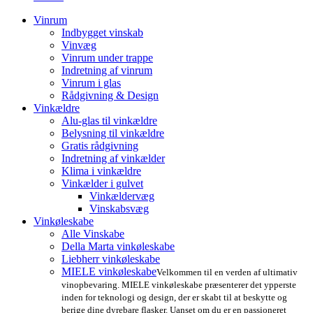
Vinrum
Indbygget vinskab
Vinvæg
Vinrum under trappe
Indretning af vinrum
Vinrum i glas
Rådgivning & Design
Vinkældre
Alu-glas til vinkældre
Belysning til vinkældre
Gratis rådgivning
Indretning af vinkælder
Klima i vinkældre
Vinkælder i gulvet
Vinkældervæg
Vinskabsvæg
Vinkøleskabe
Alle Vinskabe
Della Marta vinkøleskabe
Liebherr vinkøleskabe
MIELE vinkøleskabe
Velkommen til en verden af ultimativ
vinopbevaring. MIELE vinkøleskabe præsenterer det ypperste
inden for teknologi og design, der er skabt til at beskytte og
berige dine dyrebare flasker. Uanset om du er en passioneret