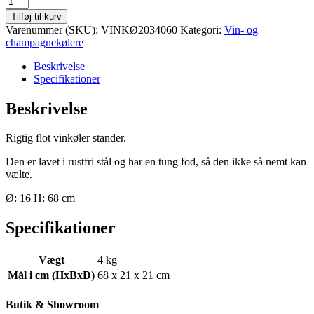
i
Tilføj til kurv
rustfri
Varenummer (SKU):
VINKØ2034060
Kategori:
Vin- og
stål
champagnekølere
med
tung
Beskrivelse
fod
Specifikationer
antal
Beskrivelse
Rigtig flot vinkøler stander.
Den er lavet i rustfri stål og har en tung fod, så den ikke så nemt kan
vælte.
Ø: 16 H: 68 cm
Specifikationer
Vægt
4 kg
Mål i cm (HxBxD)
68 x 21 x 21 cm
Butik & Showroom