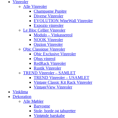
Vinreoler
Alle Vinreoler
Champagne Pupitre
Diverse Vinreoler
EVOLUTION WineWall Vinreoler
Expozio vinreoler
Le Bloc Cellier Vinreoler
Modulo – Vinkassereol
NOOK Vinreoler
Opzion Vinreoler
Qbic Classique Vinreoler
Qbic Exclusive Vinreoler
Qbus vinreol
RedRack Vinreoler
Rustik Vinreoler
TREND Vinreoler – SAMLET
TREND Vinreoler – USAMLET
Vintage Classic Kit Rack Vinreoler
VintageView Vinreoler
Vinklima
Dekoration
Alle Møbler
Barvogne
Stole, borde og taburetter
Vintønde barskabe