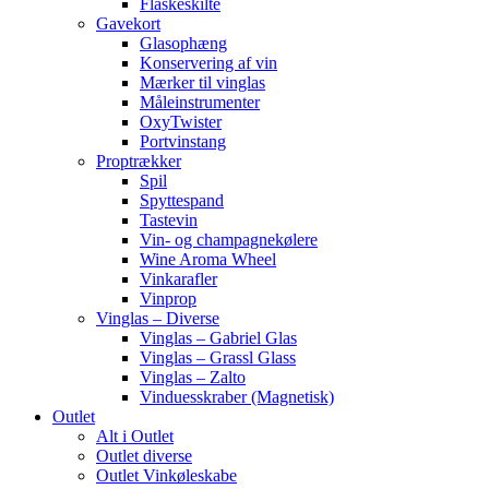
Flaskeskilte
Gavekort
Glasophæng
Konservering af vin
Mærker til vinglas
Måleinstrumenter
OxyTwister
Portvinstang
Proptrækker
Spil
Spyttespand
Tastevin
Vin- og champagnekølere
Wine Aroma Wheel
Vinkarafler
Vinprop
Vinglas – Diverse
Vinglas – Gabriel Glas
Vinglas – Grassl Glass
Vinglas – Zalto
Vinduesskraber (Magnetisk)
Outlet
Alt i Outlet
Outlet diverse
Outlet Vinkøleskabe