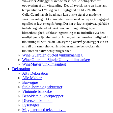
vinkælder. Anlægget sikrer de mest ideelle betingelser for
opbevaring af din vinsamling. Det vil typisk være en konstant
temperatur på 12°C og en luftfugtighed op til 75% Rh.
CellarGuard har alt hvad man kan ønske sig af et moderne
vinklimaanlæg. Det er inverterbaseret med en høj virkningsgrad
og således lavt energiforbrug. Det har et lavt støjniveau på både
indedel og udedel. Ønsket temperatur og luftfugtighed,
blæserhastighed, udblæsningsretning m.m. indstilles via den
medfølgende fjernbetjening. Anlægget har desuden mulighed for
tilslutning til wifi, så du kan styre og overvåge anlægget via en
app til din smartphone. Hvis der er særlige behov, kan der
tilsluttes en aktiv befugtningsenhed.
Wine Guardian ducted vinklimaanlæg
Wine Guardian Single Unit vinklimaanlæg
WineMaster vinklimaanlæg
Dekoration
Alt i Dekoration
Alle Møbler
Barvogne
Stole, borde og taburetter
Vintønde barskabe
Beholdere til korkpropper
Diverse dekoration
Lysestager
Magneter med tekst om vin