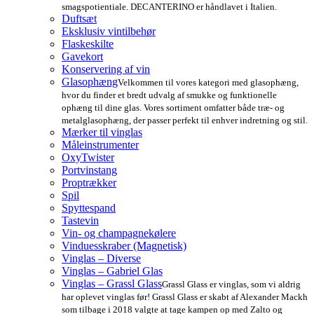
smagspotientiale. DECANTERINO er håndlavet i Italien.
Duftsæt
Eksklusiv vintilbehør
Flaskeskilte
Gavekort
Konservering af vin
Glasophæng
Velkommen til vores kategori med glasophæng,
hvor du finder et bredt udvalg af smukke og funktionelle
ophæng til dine glas. Vores sortiment omfatter både træ- og
metalglasophæng, der passer perfekt til enhver indretning og stil.
Mærker til vinglas
Måleinstrumenter
OxyTwister
Portvinstang
Proptrækker
Spil
Spyttespand
Tastevin
Vin- og champagnekølere
Vinduesskraber (Magnetisk)
Vinglas – Diverse
Vinglas – Gabriel Glas
Vinglas – Grassl Glass
Grassl Glass er vinglas, som vi aldrig
har oplevet vinglas før! Grassl Glass er skabt af Alexander Mackh
som tilbage i 2018 valgte at tage kampen op med Zalto og