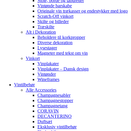
Stole, borde og taburetter
Vintønde barskabe
Originale vin trækasser og endestykker med logo
Scratch-Off vinkort
Skilte og billeder
Træskilte
Alt i Dekoration
Beholdere til korkpropper
Diverse dekoration
Lysestager
Magneter med tekst om vin
Vinkort
Vinplakater
Vinplakater – Dansk design
Vintønder
Wineframes
Vintilbehør
Alle Accessories
Champagnesabler
Champagnestopper
Champagnetang
CORAVIN
DECANTERINO
Duftsæt
Eksklusiv vintilbehør