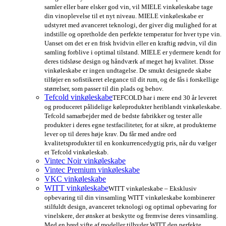
samler eller bare elsker god vin, vil MIELE vinkøleskabe tage
din vinoplevelse til et nyt niveau. MIELE vinkøleskabe er
udstyret med avanceret teknologi, der giver dig mulighed for at
indstille og opretholde den perfekte temperatur for hver type vin.
Uanset om det er en frisk hvidvin eller en kraftig rødvin, vil din
samling forblive i optimal tilstand. MIELE er ydermere kendt for
deres tidsløse design og håndværk af meget høj kvalitet. Disse
vinkøleskabe er ingen undtagelse. De smukt designede skabe
tilføjer en sofistikeret elegance til dit rum, og de fås i forskellige
størrelser, som passer til din plads og behov.
Tefcold vinkøleskabe
TEFCOLD har i mere end 30 år leveret
og produceret pålidelige køleprodukter heriblandt vinkøleskabe.
Tefcold samarbejder med de bedste fabrikker og tester alle
produkter i deres egne testfaciliteter, for at sikre, at produkterne
lever op til deres høje krav. Du får med andre ord
kvalitetsprodukter til en konkurrencedygtig pris, når du vælger
et Tefcold vinkøleskab.
Vintec Noir vinkøleskabe
Vintec Premium vinkøleskabe
VKC vinkøleskabe
WITT vinkøleskabe
WITT vinkøleskabe – Eksklusiv
opbevaring til din vinsamling WITT vinkøleskabe kombinerer
stilfuldt design, avanceret teknologi og optimal opbevaring for
vinelskere, der ønsker at beskytte og fremvise deres vinsamling.
Med en bred vifte af modeller tilbyder WITT den perfekte