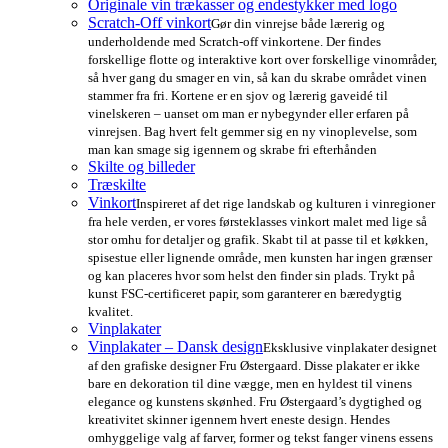
Originale vin trækasser og endestykker med logo
Scratch-Off vinkort
Gør din vinrejse både lærerig og
underholdende med Scratch-off vinkortene. Der findes
forskellige flotte og interaktive kort over forskellige vinområder,
så hver gang du smager en vin, så kan du skrabe området vinen
stammer fra fri. Kortene er en sjov og lærerig gaveidé til
vinelskeren – uanset om man er nybegynder eller erfaren på
vinrejsen. Bag hvert felt gemmer sig en ny vinoplevelse, som
man kan smage sig igennem og skrabe fri efterhånden
Skilte og billeder
Træskilte
Vinkort
Inspireret af det rige landskab og kulturen i vinregioner
fra hele verden, er vores førsteklasses vinkort malet med lige så
stor omhu for detaljer og grafik. Skabt til at passe til et køkken,
spisestue eller lignende område, men kunsten har ingen grænser
og kan placeres hvor som helst den finder sin plads. Trykt på
kunst FSC-certificeret papir, som garanterer en bæredygtig
kvalitet.
Vinplakater
Vinplakater – Dansk design
Eksklusive vinplakater designet
af den grafiske designer Fru Østergaard. Disse plakater er ikke
bare en dekoration til dine vægge, men en hyldest til vinens
elegance og kunstens skønhed. Fru Østergaard’s dygtighed og
kreativitet skinner igennem hvert eneste design. Hendes
omhyggelige valg af farver, former og tekst fanger vinens essens