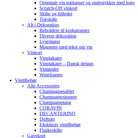
Originale vin trækasser og endestykker med logo
Scratch-Off vinkort
Skilte og billeder
Træskilte
Alt i Dekoration
Beholdere til korkpropper
Diverse dekoration
Lysestager
Magneter med tekst om vin
Vinkort
Vinplakater
Vinplakater – Dansk design
Vintønder
Wineframes
Vintilbehør
Alle Accessories
Champagnesabler
Champagnestopper
Champagnetang
CORAVIN
DECANTERINO
Duftsæt
Eksklusiv vintilbehør
Flaskeskilte
Gavekort