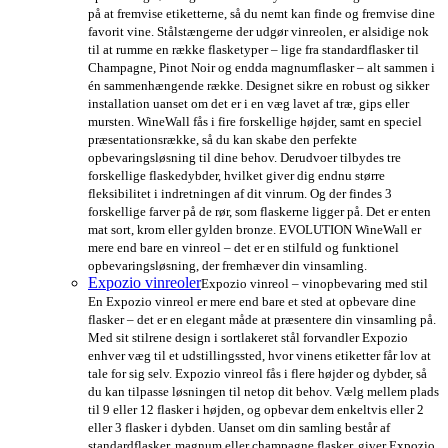
på at fremvise etiketterne, så du nemt kan finde og fremvise dine
favorit vine. Stålstængerne der udgør vinreolen, er alsidige nok
til at rumme en række flasketyper – lige fra standardflasker til
Champagne, Pinot Noir og endda magnumflasker – alt sammen i
én sammenhængende række. Designet sikre en robust og sikker
installation uanset om det er i en væg lavet af træ, gips eller
mursten. WineWall fås i fire forskellige højder, samt en speciel
præsentationsrække, så du kan skabe den perfekte
opbevaringsløsning til dine behov. Derudvoer tilbydes tre
forskellige flaskedybder, hvilket giver dig endnu større
fleksibilitet i indretningen af dit vinrum. Og der findes 3
forskellige farver på de rør, som flaskerne ligger på. Det er enten
mat sort, krom eller gylden bronze. EVOLUTION WineWall er
mere end bare en vinreol – det er en stilfuld og funktionel
opbevaringsløsning, der fremhæver din vinsamling.
Expozio vinreoler
Expozio vinreol – vinopbevaring med stil
En Expozio vinreol er mere end bare et sted at opbevare dine
flasker – det er en elegant måde at præsentere din vinsamling på.
Med sit stilrene design i sortlakeret stål forvandler Expozio
enhver væg til et udstillingssted, hvor vinens etiketter får lov at
tale for sig selv. Expozio vinreol fås i flere højder og dybder, så
du kan tilpasse løsningen til netop dit behov. Vælg mellem plads
til 9 eller 12 flasker i højden, og opbevar dem enkeltvis eller 2
eller 3 flasker i dybden. Uanset om din samling består af
standardflasker, magnum eller champagne flasker, giver Expozio