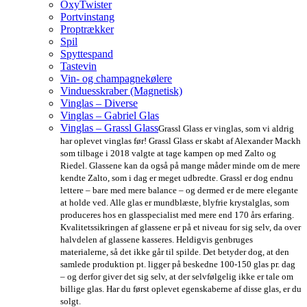
OxyTwister
Portvinstang
Proptrækker
Spil
Spyttespand
Tastevin
Vin- og champagnekølere
Vinduesskraber (Magnetisk)
Vinglas – Diverse
Vinglas – Gabriel Glas
Vinglas – Grassl Glass
Grassl Glass er vinglas, som vi aldrig
har oplevet vinglas før! Grassl Glass er skabt af Alexander Mackh
som tilbage i 2018 valgte at tage kampen op med Zalto og
Riedel. Glassene kan da også på mange måder minde om de mere
kendte Zalto, som i dag er meget udbredte. Grassl er dog endnu
lettere – bare med mere balance – og dermed er de mere elegante
at holde ved. Alle glas er mundblæste, blyfrie krystalglas, som
produceres hos en glasspecialist med mere end 170 års erfaring.
Kvalitetssikringen af glassene er på et niveau for sig selv, da over
halvdelen af glassene kasseres. Heldigvis genbruges
materialerne, så det ikke går til spilde. Det betyder dog, at den
samlede produktion pt. ligger på beskedne 100-150 glas pr. dag
– og derfor giver det sig selv, at der selvfølgelig ikke er tale om
billige glas. Har du først oplevet egenskaberne af disse glas, er du
solgt.