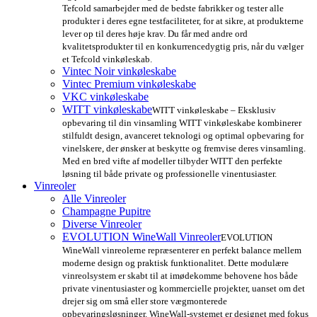
Tefcold samarbejder med de bedste fabrikker og tester alle
produkter i deres egne testfaciliteter, for at sikre, at produkterne
lever op til deres høje krav. Du får med andre ord
kvalitetsprodukter til en konkurrencedygtig pris, når du vælger
et Tefcold vinkøleskab.
Vintec Noir vinkøleskabe
Vintec Premium vinkøleskabe
VKC vinkøleskabe
WITT vinkøleskabe
WITT vinkøleskabe – Eksklusiv
opbevaring til din vinsamling WITT vinkøleskabe kombinerer
stilfuldt design, avanceret teknologi og optimal opbevaring for
vinelskere, der ønsker at beskytte og fremvise deres vinsamling.
Med en bred vifte af modeller tilbyder WITT den perfekte
løsning til både private og professionelle vinentusiaster.
Vinreoler
Alle Vinreoler
Champagne Pupitre
Diverse Vinreoler
EVOLUTION WineWall Vinreoler
EVOLUTION
WineWall vinreolerne repræsenterer en perfekt balance mellem
moderne design og praktisk funktionalitet. Dette modulære
vinreolsystem er skabt til at imødekomme behovene hos både
private vinentusiaster og kommercielle projekter, uanset om det
drejer sig om små eller store vægmonterede
opbevaringsløsninger. WineWall-systemet er designet med fokus