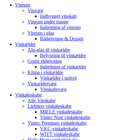
Vinrum
Vinvæg
Indbygget vinskab
Vinrum under trappe
Indretning af vinrum
Vinrum i glas
Rådgivning & Design
Vinkælder
Alu-glas til vinkældre
Belysning til vinkældre
Gratis rådgivning
Indretning af vinkælder
Klima i vinkældre
Vinkælder i gulvet
Vinkældervæg
Vinskabsvæg
Vinkøleskabe
Alle Vinskabe
Liebherr vinkøleskabe
MIELE vinkøleskabe
Vintec Noir vinkøleskabe
Vintec Premium vinkøleskabe
VKC vinkøleskabe
WITT vinkøleskabe
Della Marta vinkøleskabe