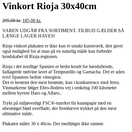
Vinkort Rioja 30x40cm
295,00
kr.
185,00
kr.
VAREN UDGÅR FRA SORTIMENT. TILBUD GÆLDER SÅ
LÆNGE LAGER HAVES!
Rioja vinkort plakaten er ikke kun et smukt kunstværk, den giver
også mulighed for at man på en naturlig måde kan forbedre
kendskabet til Rioja-regionen.
Rioja i det nordlige Spanien er bedst kendt for bærduftende,
fadlagrede rødvine lavet af Tempranillo og Garnacha. Det er uden
tvivl Spaniens bedste vinregion.
Det er bestemt den mest berømte, kun i konkurrence med Jerez.
Vinmarkerne følger Ebro-flodens vej i omkring 100 kilometer
mellem byerne Haro og Alfaro..
Trykt på miljøvenligt FSC®-mærket fin kunstpapir med en
ubestrøget blød overflade, der fremhæver trykket på den mest
ultimative måde.
Plakaten måler 30 x 40cm. Der medfølger ikke ramme.