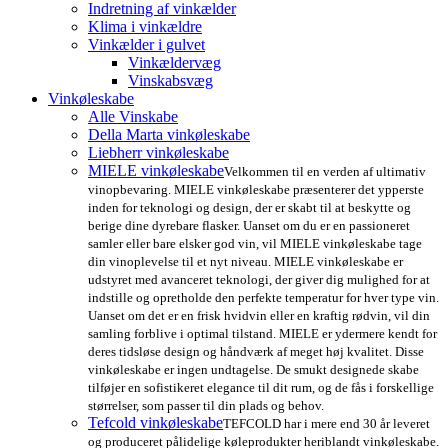
Indretning af vinkælder
Klima i vinkældre
Vinkælder i gulvet
Vinkældervæg
Vinskabsvæg
Vinkøleskabe
Alle Vinskabe
Della Marta vinkøleskabe
Liebherr vinkøleskabe
MIELE vinkøleskabe
Velkommen til en verden af ultimativ
vinopbevaring. MIELE vinkøleskabe præsenterer det ypperste
inden for teknologi og design, der er skabt til at beskytte og
berige dine dyrebare flasker. Uanset om du er en passioneret
samler eller bare elsker god vin, vil MIELE vinkøleskabe tage
din vinoplevelse til et nyt niveau. MIELE vinkøleskabe er
udstyret med avanceret teknologi, der giver dig mulighed for at
indstille og opretholde den perfekte temperatur for hver type vin.
Uanset om det er en frisk hvidvin eller en kraftig rødvin, vil din
samling forblive i optimal tilstand. MIELE er ydermere kendt for
deres tidsløse design og håndværk af meget høj kvalitet. Disse
vinkøleskabe er ingen undtagelse. De smukt designede skabe
tilføjer en sofistikeret elegance til dit rum, og de fås i forskellige
størrelser, som passer til din plads og behov.
Tefcold vinkøleskabe
TEFCOLD har i mere end 30 år leveret
og produceret pålidelige køleprodukter heriblandt vinkøleskabe.