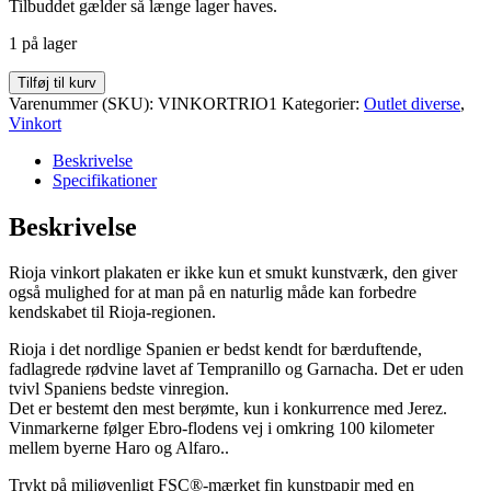
Tilbuddet gælder så længe lager haves.
1 på lager
Vinkort
Tilføj til kurv
Rioja
Varenummer (SKU):
VINKORTRIO1
Kategorier:
Outlet diverse
,
30x40cm
Vinkort
antal
Beskrivelse
Specifikationer
Beskrivelse
Rioja vinkort plakaten er ikke kun et smukt kunstværk, den giver
også mulighed for at man på en naturlig måde kan forbedre
kendskabet til Rioja-regionen.
Rioja i det nordlige Spanien er bedst kendt for bærduftende,
fadlagrede rødvine lavet af Tempranillo og Garnacha. Det er uden
tvivl Spaniens bedste vinregion.
Det er bestemt den mest berømte, kun i konkurrence med Jerez.
Vinmarkerne følger Ebro-flodens vej i omkring 100 kilometer
mellem byerne Haro og Alfaro..
Trykt på miljøvenligt FSC®-mærket fin kunstpapir med en