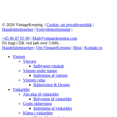
© 2026 VintageKeeping. |
Cookie- og privatlivspolitik
|
Handelsbetingelser
|
Fortrydelsesformular
|
+45 86 87 05 00
|
Mail@vintagekeeping.com
Fri fragt i DK ved køb over 5.000,-
Handelsbetingelser
|
Om VintageKeeping
|
Blog
|
Kontakt os
Vinrum
Vinvæg
Indbygget vinskab
Vinrum under trappe
Indretning af vinrum
Vinrum i glas
Rådgivning & Design
Vinkælder
Alu-glas til vinkældre
Belysning til vinkældre
Gratis rådgivning
Indretning af vinkælder
Klima i vinkældre