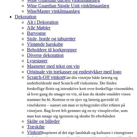
Wine Guardian ducted vinklimaanlæg
Wine Guardian Single Unit vinklimaanlæg
WineMaster vinklimaanlæg
Dekoration
Alt i Dekoration
Alle Møbler
Barvogne
Stole, borde og taburetter
Vintønde barskabe
Beholdere til korkpropper
Diverse dekoration
Lysestager
Magneter med tekst om vin
Originale vin trækasser og endestykker med logo
Scratch-Off vinkort
Gør din vinrejse både lærerig og
underholdende med Scratch-off vinkortene. Der findes
forskellige flotte og interaktive kort over forskellige vinområder,
så hver gang du smager en vin, så kan du skrabe området vinen
stammer fra fri. Kortene er en sjov og lærerig gaveidé til
vinelskeren – uanset om man er nybegynder eller erfaren på
vinrejsen. Bag hvert felt gemmer sig en ny vinoplevelse, som
man kan smage sig igennem og skrabe fri efterhånden
Skilte og billeder
Træskilte
Vinkort
Inspireret af det rige landskab og kulturen i vinregioner