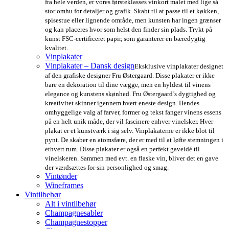
fra hele verden, er vores førsteklasses vinkort malet med lige så
stor omhu for detaljer og grafik. Skabt til at passe til et køkken,
spisestue eller lignende område, men kunsten har ingen grænser
og kan placeres hvor som helst den finder sin plads. Trykt på
kunst FSC-certificeret papir, som garanterer en bæredygtig
kvalitet.
Vinplakater
Vinplakater – Dansk design
Eksklusive vinplakater designet
af den grafiske designer Fru Østergaard. Disse plakater er ikke
bare en dekoration til dine vægge, men en hyldest til vinens
elegance og kunstens skønhed. Fru Østergaard’s dygtighed og
kreativitet skinner igennem hvert eneste design. Hendes
omhyggelige valg af farver, former og tekst fanger vinens essens
på en helt unik måde, der vil fascinere enhver vinelsker. Hver
plakat er et kunstværk i sig selv. Vinplakaterne er ikke blot til
pynt. De skaber en atomsfære, der er med til at løfte stemningen i
ethvert rum. Disse plakater er også en perfekt gaveidé til
vinelskeren. Sammen med evt. en flaske vin, bliver det en gave
der værdsættes for sin personlighed og smag.
Vintønder
Wineframes
Vintilbehør
Alt i vintilbehør
Champagnesabler
Champagnestopper