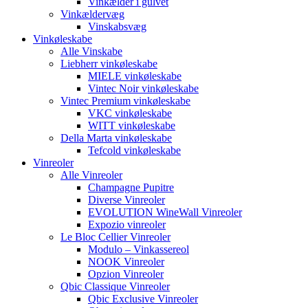
Vinkælder i gulvet
Vinkældervæg
Vinskabsvæg
Vinkøleskabe
Alle Vinskabe
Liebherr vinkøleskabe
MIELE vinkøleskabe
Vintec Noir vinkøleskabe
Vintec Premium vinkøleskabe
VKC vinkøleskabe
WITT vinkøleskabe
Della Marta vinkøleskabe
Tefcold vinkøleskabe
Vinreoler
Alle Vinreoler
Champagne Pupitre
Diverse Vinreoler
EVOLUTION WineWall Vinreoler
Expozio vinreoler
Le Bloc Cellier Vinreoler
Modulo – Vinkassereol
NOOK Vinreoler
Opzion Vinreoler
Qbic Classique Vinreoler
Qbic Exclusive Vinreoler