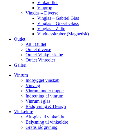
Vinkarafler
Vinprop
Vinglas – Diverse
Vinglas – Gabriel Glas
Vinglas – Grassl Glass
Vinglas – Zalto
Vinduesskraber (Magnetisk)
Outlet
Alt i Outlet
Outlet diverse
Outlet Vinkøleskabe
Outlet Vinreoler
Galleri
Vinrum
Indbygget vinskab
Vinvæg
Vinrum under trappe
Indretning af vinrum
Vinrum i glas
Rådgivning & Design
Vinkældre
Alu-glas til vinkældre
Belysning til vinkældre
Gratis rådgivning