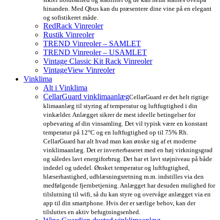
hinanden. Med Qbus kan du præsentere dine vine på en elegant
og sofistikeret måde.
RedRack Vinreoler
Rustik Vinreoler
TREND Vinreoler – SAMLET
TREND Vinreoler – USAMLET
Vintage Classic Kit Rack Vinreoler
VintageView Vinreoler
Vinklima
Alt i Vinklima
CellarGuard vinklimaanlæg
CellarGuard er det helt rigtige
klimaanlæg til styring af temperatur og luftfugtighed i din
vinkælder. Anlægget sikrer de mest ideelle betingelser for
opbevaring af din vinsamling. Det vil typisk være en konstant
temperatur på 12°C og en luftfugtighed op til 75% Rh.
CellarGuard har alt hvad man kan ønske sig af et moderne
vinklimaanlæg. Det er inverterbaseret med en høj virkningsgrad
og således lavt energiforbrug. Det har et lavt støjniveau på både
indedel og udedel. Ønsket temperatur og luftfugtighed,
blæserhastighed, udblæsningsretning m.m. indstilles via den
medfølgende fjernbetjening. Anlægget har desuden mulighed for
tilslutning til wifi, så du kan styre og overvåge anlægget via en
app til din smartphone. Hvis der er særlige behov, kan der
tilsluttes en aktiv befugtningsenhed.