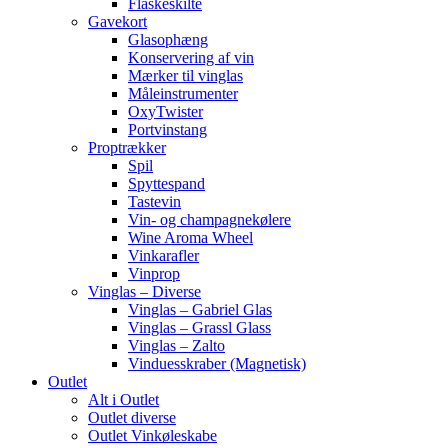
Flaskeskilte
Gavekort
Glasophæng
Konservering af vin
Mærker til vinglas
Måleinstrumenter
OxyTwister
Portvinstang
Proptrækker
Spil
Spyttespand
Tastevin
Vin- og champagnekølere
Wine Aroma Wheel
Vinkarafler
Vinprop
Vinglas – Diverse
Vinglas – Gabriel Glas
Vinglas – Grassl Glass
Vinglas – Zalto
Vinduesskraber (Magnetisk)
Outlet
Alt i Outlet
Outlet diverse
Outlet Vinkøleskabe