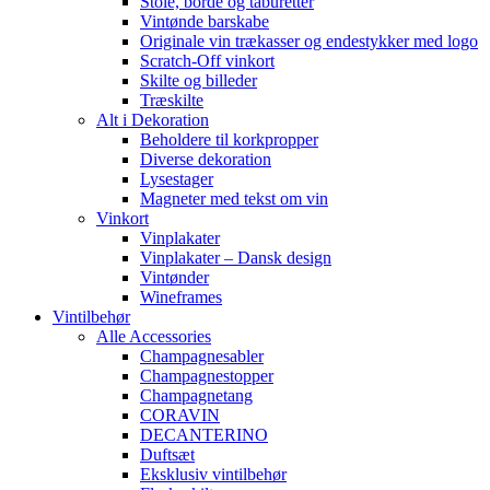
Stole, borde og taburetter
Vintønde barskabe
Originale vin trækasser og endestykker med logo
Scratch-Off vinkort
Skilte og billeder
Træskilte
Alt i Dekoration
Beholdere til korkpropper
Diverse dekoration
Lysestager
Magneter med tekst om vin
Vinkort
Vinplakater
Vinplakater – Dansk design
Vintønder
Wineframes
Vintilbehør
Alle Accessories
Champagnesabler
Champagnestopper
Champagnetang
CORAVIN
DECANTERINO
Duftsæt
Eksklusiv vintilbehør