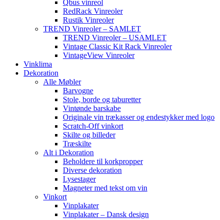
Qbus vinreol
RedRack Vinreoler
Rustik Vinreoler
TREND Vinreoler – SAMLET
TREND Vinreoler – USAMLET
Vintage Classic Kit Rack Vinreoler
VintageView Vinreoler
Vinklima
Dekoration
Alle Møbler
Barvogne
Stole, borde og taburetter
Vintønde barskabe
Originale vin trækasser og endestykker med logo
Scratch-Off vinkort
Skilte og billeder
Træskilte
Alt i Dekoration
Beholdere til korkpropper
Diverse dekoration
Lysestager
Magneter med tekst om vin
Vinkort
Vinplakater
Vinplakater – Dansk design