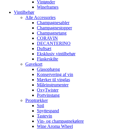
Vintønder
Wineframes
Vintilbehør
Alle Accessories
Champagnesabler
Champagnestopper
Champagnetang
CORAVIN
DECANTERINO
Duftsæt
Eksklusiv vintilbehør
Flaskeskilte
Gavekort
Glasophæng
Konservering af vin
Mærker til vinglas
Måleinstrumenter
OxyTwister
Portvinstang
Proptrækker
Spil
Spyttespand
Tastevin
Vin- og champagnekølere
Wine Aroma Wheel