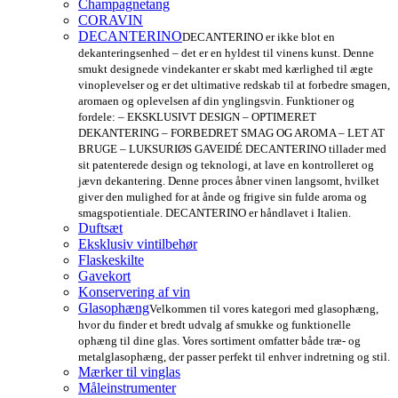
Champagnetang
CORAVIN
DECANTERINO
DECANTERINO er ikke blot en
dekanteringsenhed – det er en hyldest til vinens kunst. Denne
smukt designede vindekanter er skabt med kærlighed til ægte
vinoplevelser og er det ultimative redskab til at forbedre smagen,
aromaen og oplevelsen af din ynglingsvin. Funktioner og
fordele: – EKSKLUSIVT DESIGN – OPTIMERET
DEKANTERING – FORBEDRET SMAG OG AROMA – LET AT
BRUGE – LUKSURIØS GAVEIDÉ DECANTERINO tillader med
sit patenterede design og teknologi, at lave en kontrolleret og
jævn dekantering. Denne proces åbner vinen langsomt, hvilket
giver den mulighed for at ånde og frigive sin fulde aroma og
smagspotientiale. DECANTERINO er håndlavet i Italien.
Duftsæt
Eksklusiv vintilbehør
Flaskeskilte
Gavekort
Konservering af vin
Glasophæng
Velkommen til vores kategori med glasophæng,
hvor du finder et bredt udvalg af smukke og funktionelle
ophæng til dine glas. Vores sortiment omfatter både træ- og
metalglasophæng, der passer perfekt til enhver indretning og stil.
Mærker til vinglas
Måleinstrumenter