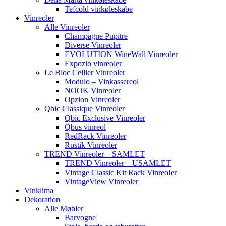
Tefcold vinkøleskabe
Vinreoler
Alle Vinreoler
Champagne Pupitre
Diverse Vinreoler
EVOLUTION WineWall Vinreoler
Expozio vinreoler
Le Bloc Cellier Vinreoler
Modulo – Vinkassereol
NOOK Vinreoler
Opzion Vinreoler
Qbic Classique Vinreoler
Qbic Exclusive Vinreoler
Qbus vinreol
RedRack Vinreoler
Rustik Vinreoler
TREND Vinreoler – SAMLET
TREND Vinreoler – USAMLET
Vintage Classic Kit Rack Vinreoler
VintageView Vinreoler
Vinklima
Dekoration
Alle Møbler
Barvogne