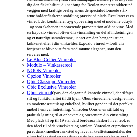
dig den fleksibilitet, du har brug for. Reolen monteres sikkert på
væggen med kraftige beslag, mens de specialudformede stål-
arme holder flaskerne stabilt og præcist på plads. Resultatet er en
vinreol, der kombinerer tryg opbevaring med et moderne udtryk
– og som skaber en imponerende præsentation af dine vine. Med
en Expozio vinreol bliver din vinsamling en del af indretningen
og et naturligt samtaleemne, uanset om den hænger i stuen,
køkkenet eller i din vinkælder. Expozio vinreol – fordi vin
fortjener at blive vist frem med samme elegance, som den
serveres med.
Le Bloc Cellier Vinreoler
Modulo – Vinkassereol
NOOK Vinreoler
Opzion Vinreoler
Qbic Classique Vinreoler
Qbic Exclusive Vinreoler
Qbus vinreol
Qbus, den elegante 6-kantede vinreol, der tilføjer
stil og funktionalitet til dit hjem. Qbus vinreolen er designet med
en moderne æstetik og enkelhed, hvilket gør den til det perfekte
møbel i enhver indretning. Vinreolen Qbus er en stilfuld og
praktisk løsning til at opbevare og præsentere din vinsamling.
Med plads til op til 19 standard bordeaux flasker i hver reol, er
den ideel til både vinelskere og samlere. Vinreolen er produceret
på et dansk snedkerværksted og lavet af kvalitetsmaterialer, der
sikrer holdbarhed og stabilitet og de kan nemt stables ovenpå