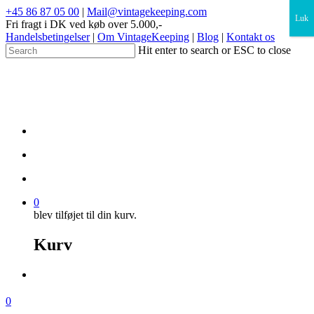
×
+45 86 87 05 00
|
Mail@vintagekeeping.com
Luk
Fri fragt i DK ved køb over 5.000,-
Handelsbetingelser
|
Om VintageKeeping
|
Blog
|
Kontakt os
Hit enter to search or ESC to close
0
blev tilføjet til din kurv.
Kurv
0