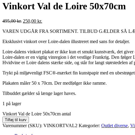
Vinkort Val de Loire 50x70cm
495,00
kr.
250,00
kr.
VAREN UDGÅR FRA SORTIMENT. TILBUD GÆLDER SÅ L
Eksklusivt vinkort over Loire-dalen illustreret med sans for detaljer.
Loire-dalens vinkort plakat er ikke kun et smukt kunstværk, det giver 
Loire-dalen er en vigtig vinregion i det vestlige Frankrig. Den følger 
Hvidvine er Loire dalens stærke side, og står for langt størstedelen af ​
Trykt på miljøvenligt FSC®-mærket fin kunstpapir med en ubestrøget 
Plakaten måler 50 x 70cm. Der medfølger ikke ramme.
Tilbuddet gælder så længe lager haves.
1 på lager
Vinkort Val de Loire 50x70cm antal
Tilføj til kurv
Varenummer (SKU):
VINKORTVAL2
Kategorier:
Outlet diverse
,
Vi