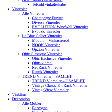
Tefcold vinkøleskabe
Vinreoler
Alle Vinreoler
Champagne Pupitre
Diverse Vinreoler
EVOLUTION WineWall Vinreoler
Expozio vinreoler
Le Bloc Cellier Vinreoler
Modulo – Vinkassereol
NOOK Vinreoler
Opzion Vinreoler
Qbic Classique Vinreoler
Qbic Exclusive Vinreoler
Qbus vinreol
RedRack Vinreoler
Rustik Vinreoler
TREND Vinreoler – SAMLET
TREND Vinreoler – USAMLET
Vintage Classic Kit Rack Vinreoler
VintageView Vinreoler
Vinklima
Dekoration
Alle Møbler
Barvogne