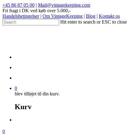
+45 86 87 05 00
|
Mail@vintagekeeping.com
Fri fragt i DK ved køb over 5.000,-
Handelsbetingelser
|
Om VintageKeeping
|
Blog
|
Kontakt os
Hit enter to search or ESC to close
0
blev tilføjet til din kurv.
Kurv
0