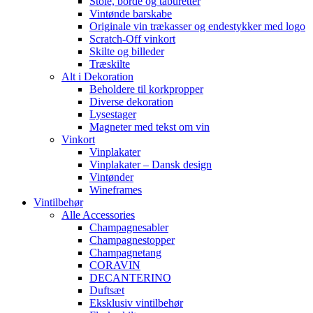
Stole, borde og taburetter
Vintønde barskabe
Originale vin trækasser og endestykker med logo
Scratch-Off vinkort
Skilte og billeder
Træskilte
Alt i Dekoration
Beholdere til korkpropper
Diverse dekoration
Lysestager
Magneter med tekst om vin
Vinkort
Vinplakater
Vinplakater – Dansk design
Vintønder
Wineframes
Vintilbehør
Alle Accessories
Champagnesabler
Champagnestopper
Champagnetang
CORAVIN
DECANTERINO
Duftsæt
Eksklusiv vintilbehør