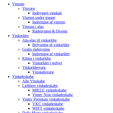
Vinrum
Vinvæg
Indbygget vinskab
Vinrum under trappe
Indretning af vinrum
Vinrum i glas
Rådgivning & Design
Vinkælder
Alu-glas til vinkældre
Belysning til vinkældre
Gratis rådgivning
Indretning af vinkælder
Klima i vinkældre
Vinkælder i gulvet
Vinkældervæg
Vinskabsvæg
Vinkøleskabe
Alle Vinskabe
Liebherr vinkøleskabe
MIELE vinkøleskabe
Vintec Noir vinkøleskabe
Vintec Premium vinkøleskabe
VKC vinkøleskabe
WITT vinkøleskabe
Della Marta vinkøleskabe