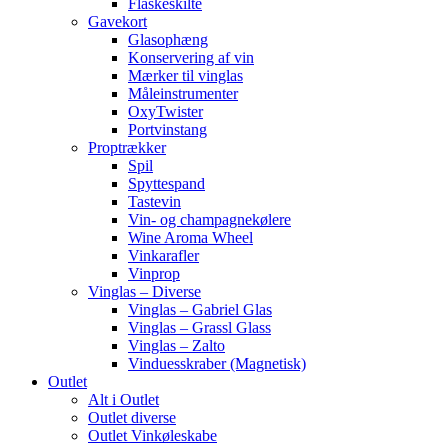
Flaskeskilte
Gavekort
Glasophæng
Konservering af vin
Mærker til vinglas
Måleinstrumenter
OxyTwister
Portvinstang
Proptrækker
Spil
Spyttespand
Tastevin
Vin- og champagnekølere
Wine Aroma Wheel
Vinkarafler
Vinprop
Vinglas – Diverse
Vinglas – Gabriel Glas
Vinglas – Grassl Glass
Vinglas – Zalto
Vinduesskraber (Magnetisk)
Outlet
Alt i Outlet
Outlet diverse
Outlet Vinkøleskabe