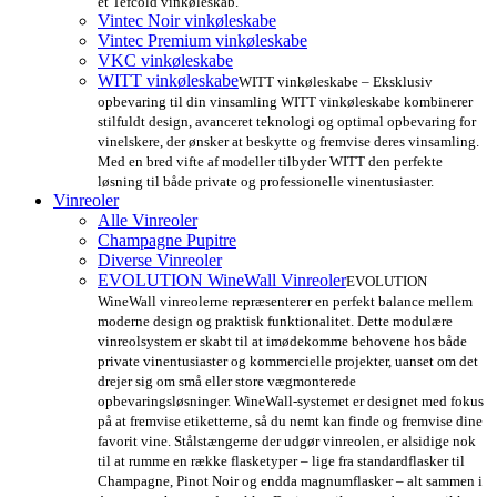
et Tefcold vinkøleskab.
Vintec Noir vinkøleskabe
Vintec Premium vinkøleskabe
VKC vinkøleskabe
WITT vinkøleskabe
WITT vinkøleskabe – Eksklusiv
opbevaring til din vinsamling WITT vinkøleskabe kombinerer
stilfuldt design, avanceret teknologi og optimal opbevaring for
vinelskere, der ønsker at beskytte og fremvise deres vinsamling.
Med en bred vifte af modeller tilbyder WITT den perfekte
løsning til både private og professionelle vinentusiaster.
Vinreoler
Alle Vinreoler
Champagne Pupitre
Diverse Vinreoler
EVOLUTION WineWall Vinreoler
EVOLUTION
WineWall vinreolerne repræsenterer en perfekt balance mellem
moderne design og praktisk funktionalitet. Dette modulære
vinreolsystem er skabt til at imødekomme behovene hos både
private vinentusiaster og kommercielle projekter, uanset om det
drejer sig om små eller store vægmonterede
opbevaringsløsninger. WineWall-systemet er designet med fokus
på at fremvise etiketterne, så du nemt kan finde og fremvise dine
favorit vine. Stålstængerne der udgør vinreolen, er alsidige nok
til at rumme en række flasketyper – lige fra standardflasker til
Champagne, Pinot Noir og endda magnumflasker – alt sammen i