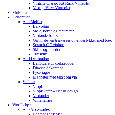
Vintage Classic Kit Rack Vinreoler
VintageView Vinreoler
Vinklima
Dekoration
Alle Møbler
Barvogne
Stole, borde og taburetter
Vintønde barskabe
Originale vin trækasser og endestykker med logo
Scratch-Off vinkort
Skilte og billeder
Træskilte
Alt i Dekoration
Beholdere til korkpropper
Diverse dekoration
Lysestager
Magneter med tekst om vin
Vinkort
Vinplakater
Vinplakater – Dansk design
Vintønder
Wineframes
Vintilbehør
Alle Accessories
Champagnesabler