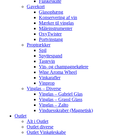
Flaskeskilte
Gavekort
Glasophæng
Konservering af vin
Mærker til vinglas
Måleinstrumenter
OxyTwister
Portvinstang
Proptrækker
Spil
Spyttespand
Tastevin
Vin- og champagnekølere
Wine Aroma Wheel
Vinkarafler
Vinprop
Vinglas – Diverse
Vinglas – Gabriel Glas
Vinglas – Grassl Glass
Vinglas – Zalto
Vinduesskraber (Magnetisk)
Outlet
Alt i Outlet
Outlet diverse
Outlet Vinkøleskabe