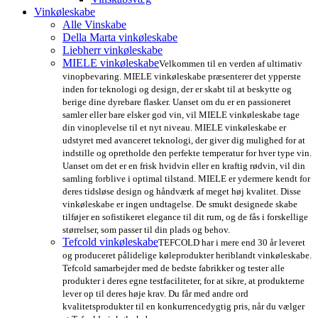
Vinkøleskabe
Alle Vinskabe
Della Marta vinkøleskabe
Liebherr vinkøleskabe
MIELE vinkøleskabe
Velkommen til en verden af ultimativ
vinopbevaring. MIELE vinkøleskabe præsenterer det ypperste
inden for teknologi og design, der er skabt til at beskytte og
berige dine dyrebare flasker. Uanset om du er en passioneret
samler eller bare elsker god vin, vil MIELE vinkøleskabe tage
din vinoplevelse til et nyt niveau. MIELE vinkøleskabe er
udstyret med avanceret teknologi, der giver dig mulighed for at
indstille og opretholde den perfekte temperatur for hver type vin.
Uanset om det er en frisk hvidvin eller en kraftig rødvin, vil din
samling forblive i optimal tilstand. MIELE er ydermere kendt for
deres tidsløse design og håndværk af meget høj kvalitet. Disse
vinkøleskabe er ingen undtagelse. De smukt designede skabe
tilføjer en sofistikeret elegance til dit rum, og de fås i forskellige
størrelser, som passer til din plads og behov.
Tefcold vinkøleskabe
TEFCOLD har i mere end 30 år leveret
og produceret pålidelige køleprodukter heriblandt vinkøleskabe.
Tefcold samarbejder med de bedste fabrikker og tester alle
produkter i deres egne testfaciliteter, for at sikre, at produkterne
lever op til deres høje krav. Du får med andre ord
kvalitetsprodukter til en konkurrencedygtig pris, når du vælger