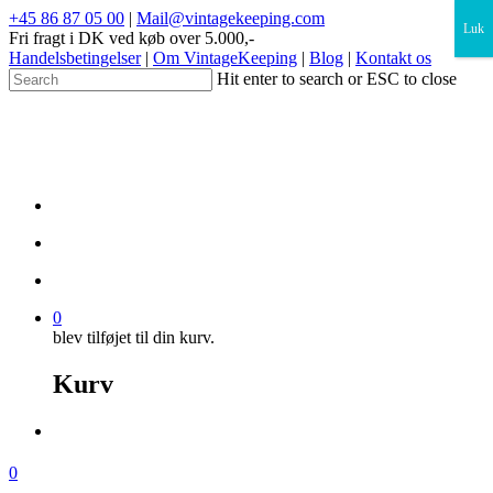
×
+45 86 87 05 00
|
Mail@vintagekeeping.com
Luk
Fri fragt i DK ved køb over 5.000,-
Handelsbetingelser
|
Om VintageKeeping
|
Blog
|
Kontakt os
Hit enter to search or ESC to close
0
blev tilføjet til din kurv.
Kurv
0