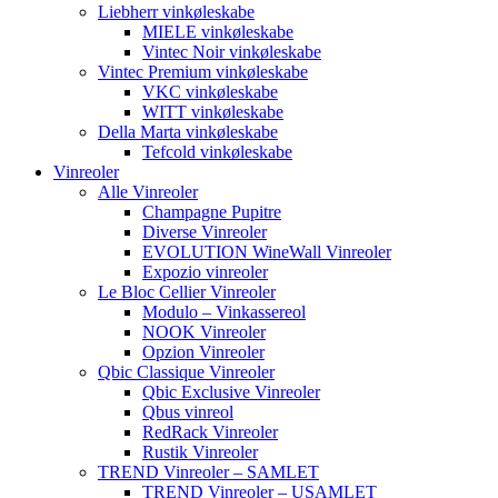
Liebherr vinkøleskabe
MIELE vinkøleskabe
Vintec Noir vinkøleskabe
Vintec Premium vinkøleskabe
VKC vinkøleskabe
WITT vinkøleskabe
Della Marta vinkøleskabe
Tefcold vinkøleskabe
Vinreoler
Alle Vinreoler
Champagne Pupitre
Diverse Vinreoler
EVOLUTION WineWall Vinreoler
Expozio vinreoler
Le Bloc Cellier Vinreoler
Modulo – Vinkassereol
NOOK Vinreoler
Opzion Vinreoler
Qbic Classique Vinreoler
Qbic Exclusive Vinreoler
Qbus vinreol
RedRack Vinreoler
Rustik Vinreoler
TREND Vinreoler – SAMLET
TREND Vinreoler – USAMLET