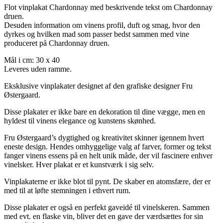
Flot vinplakat Chardonnay med beskrivende tekst om Chardonnay
druen.
Desuden information om vinens profil, duft og smag, hvor den
dyrkes og hvilken mad som passer bedst sammen med vine
produceret på Chardonnay druen.
Mål i cm: 30 x 40
Leveres uden ramme.
Eksklusive vinplakater designet af den grafiske designer Fru
Østergaard.
Disse plakater er ikke bare en dekoration til dine vægge, men en
hyldest til vinens elegance og kunstens skønhed.
Fru Østergaard’s dygtighed og kreativitet skinner igennem hvert
eneste design. Hendes omhyggelige valg af farver, former og tekst
fanger vinens essens på en helt unik måde, der vil fascinere enhver
vinelsker. Hver plakat er et kunstværk i sig selv.
Vinplakaterne er ikke blot til pynt. De skaber en atomsfære, der er
med til at løfte stemningen i ethvert rum.
Disse plakater er også en perfekt gaveidé til vinelskeren. Sammen
med evt. en flaske vin, bliver det en gave der værdsættes for sin