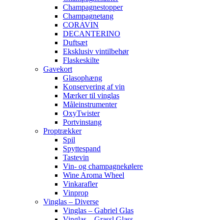
Champagnestopper
Champagnetang
CORAVIN
DECANTERINO
Duftsæt
Eksklusiv vintilbehør
Flaskeskilte
Gavekort
Glasophæng
Konservering af vin
Mærker til vinglas
Måleinstrumenter
OxyTwister
Portvinstang
Proptrækker
Spil
Spyttespand
Tastevin
Vin- og champagnekølere
Wine Aroma Wheel
Vinkarafler
Vinprop
Vinglas – Diverse
Vinglas – Gabriel Glas
Vinglas – Grassl Glass