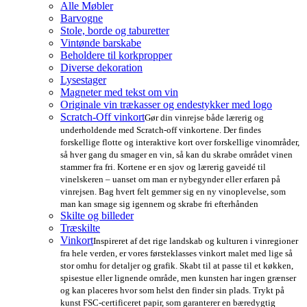
Alle Møbler
Barvogne
Stole, borde og taburetter
Vintønde barskabe
Beholdere til korkpropper
Diverse dekoration
Lysestager
Magneter med tekst om vin
Originale vin trækasser og endestykker med logo
Scratch-Off vinkort
Gør din vinrejse både lærerig og
underholdende med Scratch-off vinkortene. Der findes
forskellige flotte og interaktive kort over forskellige vinområder,
så hver gang du smager en vin, så kan du skrabe området vinen
stammer fra fri. Kortene er en sjov og lærerig gaveidé til
vinelskeren – uanset om man er nybegynder eller erfaren på
vinrejsen. Bag hvert felt gemmer sig en ny vinoplevelse, som
man kan smage sig igennem og skrabe fri efterhånden
Skilte og billeder
Træskilte
Vinkort
Inspireret af det rige landskab og kulturen i vinregioner
fra hele verden, er vores førsteklasses vinkort malet med lige så
stor omhu for detaljer og grafik. Skabt til at passe til et køkken,
spisestue eller lignende område, men kunsten har ingen grænser
og kan placeres hvor som helst den finder sin plads. Trykt på
kunst FSC-certificeret papir, som garanterer en bæredygtig