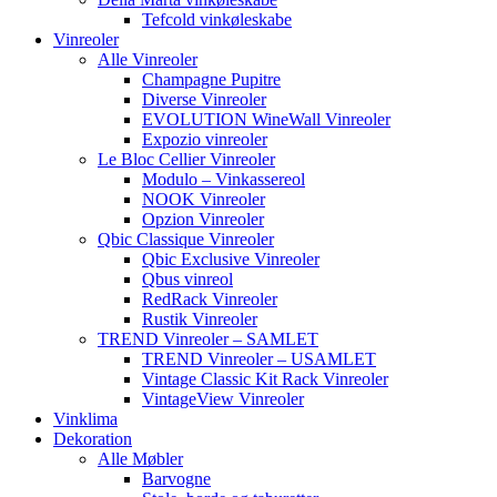
Tefcold vinkøleskabe
Vinreoler
Alle Vinreoler
Champagne Pupitre
Diverse Vinreoler
EVOLUTION WineWall Vinreoler
Expozio vinreoler
Le Bloc Cellier Vinreoler
Modulo – Vinkassereol
NOOK Vinreoler
Opzion Vinreoler
Qbic Classique Vinreoler
Qbic Exclusive Vinreoler
Qbus vinreol
RedRack Vinreoler
Rustik Vinreoler
TREND Vinreoler – SAMLET
TREND Vinreoler – USAMLET
Vintage Classic Kit Rack Vinreoler
VintageView Vinreoler
Vinklima
Dekoration
Alle Møbler
Barvogne