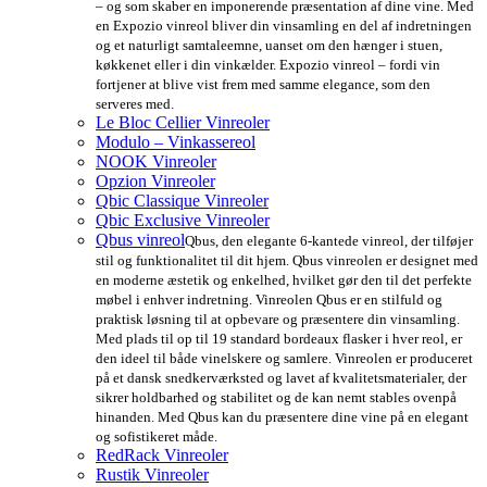
– og som skaber en imponerende præsentation af dine vine. Med
en Expozio vinreol bliver din vinsamling en del af indretningen
og et naturligt samtaleemne, uanset om den hænger i stuen,
køkkenet eller i din vinkælder. Expozio vinreol – fordi vin
fortjener at blive vist frem med samme elegance, som den
serveres med.
Le Bloc Cellier Vinreoler
Modulo – Vinkassereol
NOOK Vinreoler
Opzion Vinreoler
Qbic Classique Vinreoler
Qbic Exclusive Vinreoler
Qbus vinreol
Qbus, den elegante 6-kantede vinreol, der tilføjer
stil og funktionalitet til dit hjem. Qbus vinreolen er designet med
en moderne æstetik og enkelhed, hvilket gør den til det perfekte
møbel i enhver indretning. Vinreolen Qbus er en stilfuld og
praktisk løsning til at opbevare og præsentere din vinsamling.
Med plads til op til 19 standard bordeaux flasker i hver reol, er
den ideel til både vinelskere og samlere. Vinreolen er produceret
på et dansk snedkerværksted og lavet af kvalitetsmaterialer, der
sikrer holdbarhed og stabilitet og de kan nemt stables ovenpå
hinanden. Med Qbus kan du præsentere dine vine på en elegant
og sofistikeret måde.
RedRack Vinreoler
Rustik Vinreoler