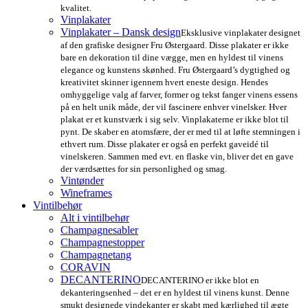
kvalitet.
Vinplakater
Vinplakater – Dansk design
Eksklusive vinplakater designet
af den grafiske designer Fru Østergaard. Disse plakater er ikke
bare en dekoration til dine vægge, men en hyldest til vinens
elegance og kunstens skønhed. Fru Østergaard’s dygtighed og
kreativitet skinner igennem hvert eneste design. Hendes
omhyggelige valg af farver, former og tekst fanger vinens essens
på en helt unik måde, der vil fascinere enhver vinelsker. Hver
plakat er et kunstværk i sig selv. Vinplakaterne er ikke blot til
pynt. De skaber en atomsfære, der er med til at løfte stemningen i
ethvert rum. Disse plakater er også en perfekt gaveidé til
vinelskeren. Sammen med evt. en flaske vin, bliver det en gave
der værdsættes for sin personlighed og smag.
Vintønder
Wineframes
Vintilbehør
Alt i vintilbehør
Champagnesabler
Champagnestopper
Champagnetang
CORAVIN
DECANTERINO
DECANTERINO er ikke blot en
dekanteringsenhed – det er en hyldest til vinens kunst. Denne
smukt designede vindekanter er skabt med kærlighed til ægte