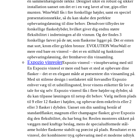
én sammenhængende række. Designet sikre en robust og sikker
installation uanset om det er i en væg lavet af træ, gips eller
mursten. WineWall fås i fire forskellige højder, samt en speciel
præsentationsrække, så du kan skabe den perfekte
opbevaringsløsning til dine behov. Derudvoer tilbydes tre
forskellige flaskedybder, hvilket giver dig endnu større
fleksibilitet i indretningen af dit vinrum. Og der findes 3
forskellige farver på de rør, som flaskerne ligger på. Det er enten
mat sort, krom eller gylden bronze. EVOLUTION WineWall er
mere end bare en vinreol – det er en stilfuld og funktionel
opbevaringsløsning, der fremhæver din vinsamling.
Expozio vinreoler
Expozio vinreol – vinopbevaring med stil
En Expozio vinreol er mere end bare et sted at opbevare dine
flasker – det er en elegant måde at præsentere din vinsamling på.
Med sit stilrene design i sortlakeret stål forvandler Expozio
enhver væg til et udstillingssted, hvor vinens etiketter får lov at
tale for sig selv. Expozio vinreol fås i flere højder og dybder, så
du kan tilpasse løsningen til netop dit behov. Vælg mellem plads
til 9 eller 12 flasker i højden, og opbevar dem enkeltvis eller 2
eller 3 flasker i dybden. Uanset om din samling består af
standardflasker, magnum eller champagne flasker, giver Expozio
dig den fleksibilitet, du har brug for. Reolen monteres sikkert på
væggen med kraftige beslag, mens de specialudformede stål-
arme holder flaskerne stabilt og præcist på plads. Resultatet er en
vinreol, der kombinerer tryg opbevaring med et moderne udtryk