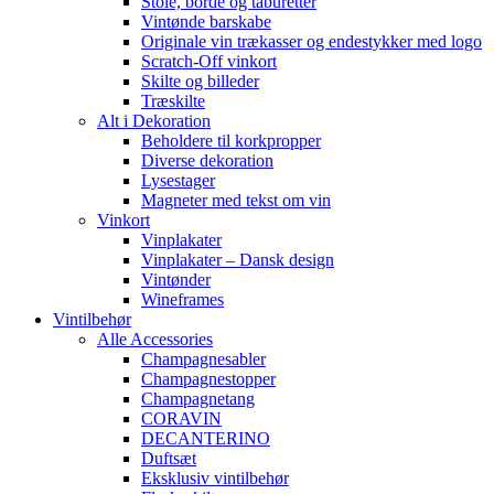
Stole, borde og taburetter
Vintønde barskabe
Originale vin trækasser og endestykker med logo
Scratch-Off vinkort
Skilte og billeder
Træskilte
Alt i Dekoration
Beholdere til korkpropper
Diverse dekoration
Lysestager
Magneter med tekst om vin
Vinkort
Vinplakater
Vinplakater – Dansk design
Vintønder
Wineframes
Vintilbehør
Alle Accessories
Champagnesabler
Champagnestopper
Champagnetang
CORAVIN
DECANTERINO
Duftsæt
Eksklusiv vintilbehør