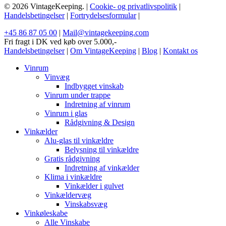
© 2026 VintageKeeping. |
Cookie- og privatlivspolitik
|
Handelsbetingelser
|
Fortrydelsesformular
|
+45 86 87 05 00
|
Mail@vintagekeeping.com
Fri fragt i DK ved køb over 5.000,-
Handelsbetingelser
|
Om VintageKeeping
|
Blog
|
Kontakt os
Vinrum
Vinvæg
Indbygget vinskab
Vinrum under trappe
Indretning af vinrum
Vinrum i glas
Rådgivning & Design
Vinkælder
Alu-glas til vinkældre
Belysning til vinkældre
Gratis rådgivning
Indretning af vinkælder
Klima i vinkældre
Vinkælder i gulvet
Vinkældervæg
Vinskabsvæg
Vinkøleskabe
Alle Vinskabe