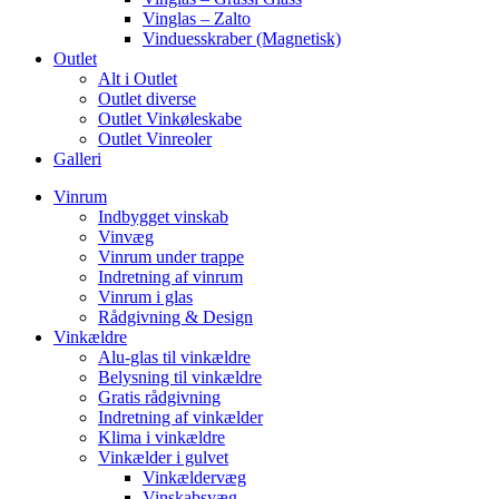
Vinglas – Zalto
Vinduesskraber (Magnetisk)
Outlet
Alt i Outlet
Outlet diverse
Outlet Vinkøleskabe
Outlet Vinreoler
Galleri
Vinrum
Indbygget vinskab
Vinvæg
Vinrum under trappe
Indretning af vinrum
Vinrum i glas
Rådgivning & Design
Vinkældre
Alu-glas til vinkældre
Belysning til vinkældre
Gratis rådgivning
Indretning af vinkælder
Klima i vinkældre
Vinkælder i gulvet
Vinkældervæg
Vinskabsvæg