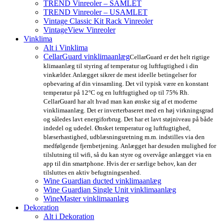
TREND Vinreoler – SAMLET
TREND Vinreoler – USAMLET
Vintage Classic Kit Rack Vinreoler
VintageView Vinreoler
Vinklima
Alt i Vinklima
CellarGuard vinklimaanlæg
CellarGuard er det helt rigtige
klimaanlæg til styring af temperatur og luftfugtighed i din
vinkælder. Anlægget sikrer de mest ideelle betingelser for
opbevaring af din vinsamling. Det vil typisk være en konstant
temperatur på 12°C og en luftfugtighed op til 75% Rh.
CellarGuard har alt hvad man kan ønske sig af et moderne
vinklimaanlæg. Det er inverterbaseret med en høj virkningsgrad
og således lavt energiforbrug. Det har et lavt støjniveau på både
indedel og udedel. Ønsket temperatur og luftfugtighed,
blæserhastighed, udblæsningsretning m.m. indstilles via den
medfølgende fjernbetjening. Anlægget har desuden mulighed for
tilslutning til wifi, så du kan styre og overvåge anlægget via en
app til din smartphone. Hvis der er særlige behov, kan der
tilsluttes en aktiv befugtningsenhed.
Wine Guardian ducted vinklimaanlæg
Wine Guardian Single Unit vinklimaanlæg
WineMaster vinklimaanlæg
Dekoration
Alt i Dekoration