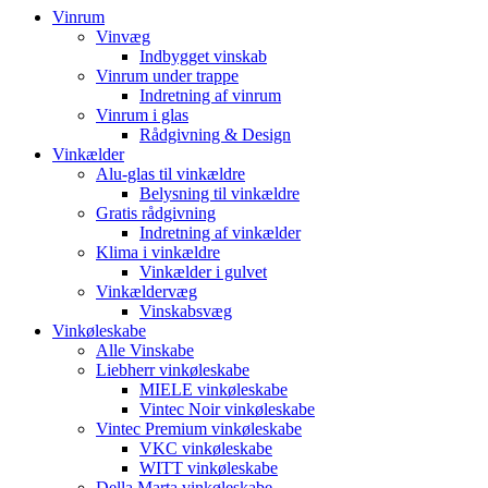
Vinrum
Vinvæg
Indbygget vinskab
Vinrum under trappe
Indretning af vinrum
Vinrum i glas
Rådgivning & Design
Vinkælder
Alu-glas til vinkældre
Belysning til vinkældre
Gratis rådgivning
Indretning af vinkælder
Klima i vinkældre
Vinkælder i gulvet
Vinkældervæg
Vinskabsvæg
Vinkøleskabe
Alle Vinskabe
Liebherr vinkøleskabe
MIELE vinkøleskabe
Vintec Noir vinkøleskabe
Vintec Premium vinkøleskabe
VKC vinkøleskabe
WITT vinkøleskabe
Della Marta vinkøleskabe