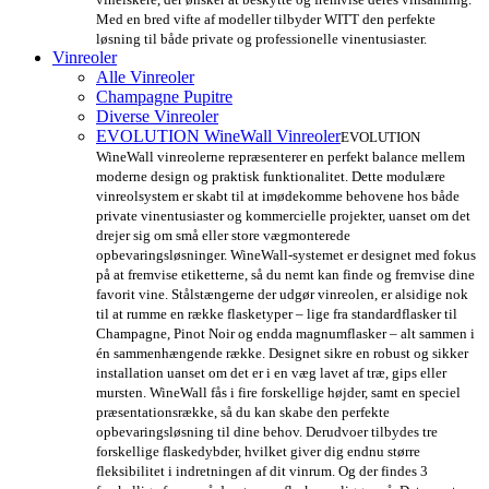
Med en bred vifte af modeller tilbyder WITT den perfekte
løsning til både private og professionelle vinentusiaster.
Vinreoler
Alle Vinreoler
Champagne Pupitre
Diverse Vinreoler
EVOLUTION WineWall Vinreoler
EVOLUTION
WineWall vinreolerne repræsenterer en perfekt balance mellem
moderne design og praktisk funktionalitet. Dette modulære
vinreolsystem er skabt til at imødekomme behovene hos både
private vinentusiaster og kommercielle projekter, uanset om det
drejer sig om små eller store vægmonterede
opbevaringsløsninger. WineWall-systemet er designet med fokus
på at fremvise etiketterne, så du nemt kan finde og fremvise dine
favorit vine. Stålstængerne der udgør vinreolen, er alsidige nok
til at rumme en række flasketyper – lige fra standardflasker til
Champagne, Pinot Noir og endda magnumflasker – alt sammen i
én sammenhængende række. Designet sikre en robust og sikker
installation uanset om det er i en væg lavet af træ, gips eller
mursten. WineWall fås i fire forskellige højder, samt en speciel
præsentationsrække, så du kan skabe den perfekte
opbevaringsløsning til dine behov. Derudvoer tilbydes tre
forskellige flaskedybder, hvilket giver dig endnu større
fleksibilitet i indretningen af dit vinrum. Og der findes 3