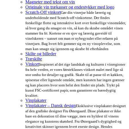
Magneter med tekst om vin
Originale vin trækasser og endestykker med logo
Scratch-Off vinkort
Gør din vinrejse både lærerig og
underholdende med Scratch-off vinkortene. Der findes
forskellige flotte og interaktive kort over forskellige vinområder,
så hver gang du smager en vin, så kan du skrabe området vinen
stammer fra fri. Kortene er en sjov og lærerig gaveidé til
vinelskeren – uanset om man er nybegynder eller erfaren på
vinrejsen. Bag hvert felt gemmer sig en ny vinoplevelse, som
man kan smage sig igennem og skrabe fri efterhånden
Skilte og billeder
Træskilte
Vinkort
Inspireret af det rige landskab og kulturen i vinregioner
fra hele verden, er vores førsteklasses vinkort malet med lige så
stor omhu for detaljer og grafik. Skabt til at passe til et køkken,
spisestue eller lignende område, men kunsten har ingen grænser
og kan placeres hvor som helst den finder sin plads. Trykt på
kunst FSC-certificeret papir, som garanterer en bæredygtig
kvalitet.
Vinplakater
Vinplakater – Dansk design
Eksklusive vinplakater designet
af den grafiske designer Fru Østergaard. Disse plakater er ikke
bare en dekoration til dine vægge, men en hyldest til vinens
elegance og kunstens skønhed. Fru Østergaard’s dygtighed og
kreativitet skinner igennem hvert eneste design. Hendes