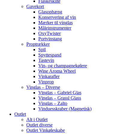
Flaskeskilte
Gavekort
Glasophæng
Konservering af vin
Mærker til vinglas
Måleinstrumenter
OxyTwister
Portvinstang
Proptrækker
Spil
Spyttespand
Tastevin
Vin- og champagnekølere
Wine Aroma Wheel
Vinkarafler
Vinprop
Vinglas – Diverse
Vinglas – Gabriel Glas
Vinglas – Grassl Glass
Vinglas – Zalto
Vinduesskraber (Magnetisk)
Outlet
Alt i Outlet
Outlet diverse
Outlet Vinkøleskabe