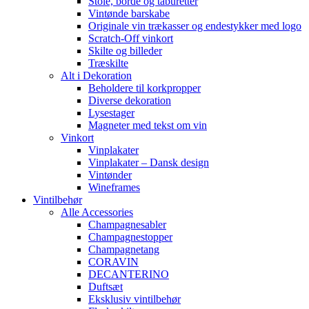
Stole, borde og taburetter
Vintønde barskabe
Originale vin trækasser og endestykker med logo
Scratch-Off vinkort
Skilte og billeder
Træskilte
Alt i Dekoration
Beholdere til korkpropper
Diverse dekoration
Lysestager
Magneter med tekst om vin
Vinkort
Vinplakater
Vinplakater – Dansk design
Vintønder
Wineframes
Vintilbehør
Alle Accessories
Champagnesabler
Champagnestopper
Champagnetang
CORAVIN
DECANTERINO
Duftsæt
Eksklusiv vintilbehør