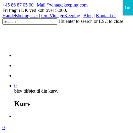
×
+45 86 87 05 00
|
Mail@vintagekeeping.com
Luk
Fri fragt i DK ved køb over 5.000,-
Handelsbetingelser
|
Om VintageKeeping
|
Blog
|
Kontakt os
Hit enter to search or ESC to close
0
blev tilføjet til din kurv.
Kurv
0