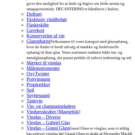
giver den mulighed for at ånde og frigive sin fulde aroma og
smagspotientiale. DECANTERINO er håndlavet i Italien.
Duftsæt
Eksklusiv vintilbehør
Flaskeskilte
Gavekort
Konservering af vin
Glasophæng
Velkommen til vores kategori med glasophæng,
hvor du finder et bredt udvalg af smukke og funktionelle
ophæng til dine glas. Vores sortiment omfatter både træ- og
metalglasophæng, der passer perfekt til enhver indretning og stil.
Mærker til vinglas
Måleinstrumenter
OxyTwister
Portvinstang
Proptrækker
Spil
Spyttespand
Tastevin
Vin- og champagnekølere
Vinduesskraber (Magnetisk)
Vinglas – Diverse
Vinglas – Gabriel Glas
Vinglas – Grassl Glass
Grassl Glass er vinglas, som vi aldrig
har oplevet vinglas før! Grassl Glass er skabt af Alexander Mackh