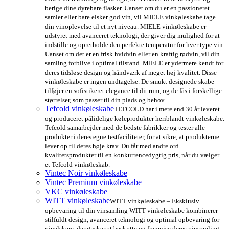
berige dine dyrebare flasker. Uanset om du er en passioneret
samler eller bare elsker god vin, vil MIELE vinkøleskabe tage
din vinoplevelse til et nyt niveau. MIELE vinkøleskabe er
udstyret med avanceret teknologi, der giver dig mulighed for at
indstille og opretholde den perfekte temperatur for hver type vin.
Uanset om det er en frisk hvidvin eller en kraftig rødvin, vil din
samling forblive i optimal tilstand. MIELE er ydermere kendt for
deres tidsløse design og håndværk af meget høj kvalitet. Disse
vinkøleskabe er ingen undtagelse. De smukt designede skabe
tilføjer en sofistikeret elegance til dit rum, og de fås i forskellige
størrelser, som passer til din plads og behov.
Tefcold vinkøleskabe
TEFCOLD har i mere end 30 år leveret
og produceret pålidelige køleprodukter heriblandt vinkøleskabe.
Tefcold samarbejder med de bedste fabrikker og tester alle
produkter i deres egne testfaciliteter, for at sikre, at produkterne
lever op til deres høje krav. Du får med andre ord
kvalitetsprodukter til en konkurrencedygtig pris, når du vælger
et Tefcold vinkøleskab.
Vintec Noir vinkøleskabe
Vintec Premium vinkøleskabe
VKC vinkøleskabe
WITT vinkøleskabe
WITT vinkøleskabe – Eksklusiv
opbevaring til din vinsamling WITT vinkøleskabe kombinerer
stilfuldt design, avanceret teknologi og optimal opbevaring for
vinelskere, der ønsker at beskytte og fremvise deres vinsamling.