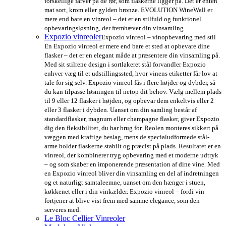
forskellige farver på de rør, som flaskerne ligger på. Det er enten
mat sort, krom eller gylden bronze. EVOLUTION WineWall er
mere end bare en vinreol – det er en stilfuld og funktionel
opbevaringsløsning, der fremhæver din vinsamling.
Expozio vinreoler
Expozio vinreol – vinopbevaring med stil
En Expozio vinreol er mere end bare et sted at opbevare dine
flasker – det er en elegant måde at præsentere din vinsamling på.
Med sit stilrene design i sortlakeret stål forvandler Expozio
enhver væg til et udstillingssted, hvor vinens etiketter får lov at
tale for sig selv. Expozio vinreol fås i flere højder og dybder, så
du kan tilpasse løsningen til netop dit behov. Vælg mellem plads
til 9 eller 12 flasker i højden, og opbevar dem enkeltvis eller 2
eller 3 flasker i dybden. Uanset om din samling består af
standardflasker, magnum eller champagne flasker, giver Expozio
dig den fleksibilitet, du har brug for. Reolen monteres sikkert på
væggen med kraftige beslag, mens de specialudformede stål-
arme holder flaskerne stabilt og præcist på plads. Resultatet er en
vinreol, der kombinerer tryg opbevaring med et moderne udtryk
– og som skaber en imponerende præsentation af dine vine. Med
en Expozio vinreol bliver din vinsamling en del af indretningen
og et naturligt samtaleemne, uanset om den hænger i stuen,
køkkenet eller i din vinkælder. Expozio vinreol – fordi vin
fortjener at blive vist frem med samme elegance, som den
serveres med.
Le Bloc Cellier Vinreoler