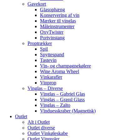
Gavekort
Glasophæng
Konservering af vin
Mærker til vinglas
Måleinstrumenter
OxyTwister
Portvinstang
Proptrækker
Spil
Spyttespand
Tastevin
Vin- og champagnekølere
Wine Aroma Wheel
Vinkarafler
Vinprop
Vinglas – Diverse
Vinglas – Gabriel Glas
Vinglas – Grassl Glass
Vinglas – Zalto
Vinduesskraber (Magnetisk)
Outlet
Alt i Outlet
Outlet diverse
Outlet Vinkøleskabe
Outlet Vinreoler