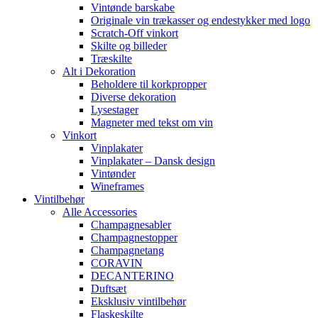
Vintønde barskabe
Originale vin trækasser og endestykker med logo
Scratch-Off vinkort
Skilte og billeder
Træskilte
Alt i Dekoration
Beholdere til korkpropper
Diverse dekoration
Lysestager
Magneter med tekst om vin
Vinkort
Vinplakater
Vinplakater – Dansk design
Vintønder
Wineframes
Vintilbehør
Alle Accessories
Champagnesabler
Champagnestopper
Champagnetang
CORAVIN
DECANTERINO
Duftsæt
Eksklusiv vintilbehør
Flaskeskilte