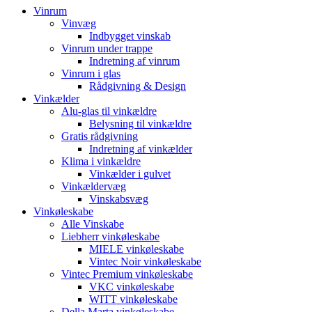
Vinrum
Vinvæg
Indbygget vinskab
Vinrum under trappe
Indretning af vinrum
Vinrum i glas
Rådgivning & Design
Vinkælder
Alu-glas til vinkældre
Belysning til vinkældre
Gratis rådgivning
Indretning af vinkælder
Klima i vinkældre
Vinkælder i gulvet
Vinkældervæg
Vinskabsvæg
Vinkøleskabe
Alle Vinskabe
Liebherr vinkøleskabe
MIELE vinkøleskabe
Vintec Noir vinkøleskabe
Vintec Premium vinkøleskabe
VKC vinkøleskabe
WITT vinkøleskabe
Della Marta vinkøleskabe