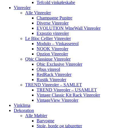
Tefcold vinkøleskabe
Vinreoler
Alle Vinreoler
Champagne Pupitre
Diverse Vinreoler
EVOLUTION WineWall Vinreoler
Expozio vinreoler
Le Bloc Cellier Vinreoler
Modulo – Vinkassereol
NOOK Vinreoler
Opzion Vinreoler
Qbic Classique Vinreoler
Qbic Exclusive Vinreoler
Qbus vinreol
RedRack Vinreoler
Rustik Vinreoler
TREND Vinreoler – SAMLET
TREND Vinreoler – USAMLET
Vintage Classic Kit Rack Vinreoler
VintageView Vinreoler
Vinklima
Dekoration
Alle Møbler
Barvogne
Stole, borde og taburetter