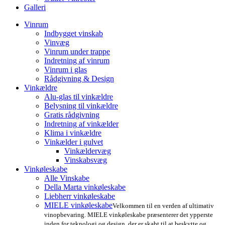
Galleri
Vinrum
Indbygget vinskab
Vinvæg
Vinrum under trappe
Indretning af vinrum
Vinrum i glas
Rådgivning & Design
Vinkældre
Alu-glas til vinkældre
Belysning til vinkældre
Gratis rådgivning
Indretning af vinkælder
Klima i vinkældre
Vinkælder i gulvet
Vinkældervæg
Vinskabsvæg
Vinkøleskabe
Alle Vinskabe
Della Marta vinkøleskabe
Liebherr vinkøleskabe
MIELE vinkøleskabe
Velkommen til en verden af ultimativ
vinopbevaring. MIELE vinkøleskabe præsenterer det ypperste
inden for teknologi og design, der er skabt til at beskytte og