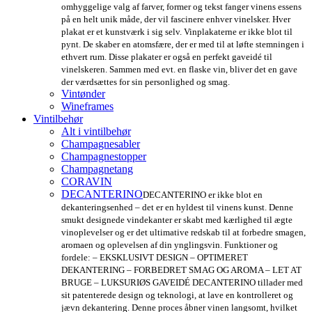
omhyggelige valg af farver, former og tekst fanger vinens essens
på en helt unik måde, der vil fascinere enhver vinelsker. Hver
plakat er et kunstværk i sig selv. Vinplakaterne er ikke blot til
pynt. De skaber en atomsfære, der er med til at løfte stemningen i
ethvert rum. Disse plakater er også en perfekt gaveidé til
vinelskeren. Sammen med evt. en flaske vin, bliver det en gave
der værdsættes for sin personlighed og smag.
Vintønder
Wineframes
Vintilbehør
Alt i vintilbehør
Champagnesabler
Champagnestopper
Champagnetang
CORAVIN
DECANTERINO
DECANTERINO er ikke blot en
dekanteringsenhed – det er en hyldest til vinens kunst. Denne
smukt designede vindekanter er skabt med kærlighed til ægte
vinoplevelser og er det ultimative redskab til at forbedre smagen,
aromaen og oplevelsen af din ynglingsvin. Funktioner og
fordele: – EKSKLUSIVT DESIGN – OPTIMERET
DEKANTERING – FORBEDRET SMAG OG AROMA – LET AT
BRUGE – LUKSURIØS GAVEIDÉ DECANTERINO tillader med
sit patenterede design og teknologi, at lave en kontrolleret og
jævn dekantering. Denne proces åbner vinen langsomt, hvilket