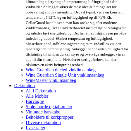
klimaanlæg til styring af temperatur og luftfugtighed i din
vinkælder. Anlægget sikrer de mest ideelle betingelser for
opbevaring af din vinsamling. Det vil typisk være en konstant
temperatur på 12°C og en luftfugtighed op til 75% Rh.
CellarGuard har alt hvad man kan ønske sig af et moderne
vinklimaanlæg. Det er inverterbaseret med en høj virkningsgrad
og således lavt energiforbrug. Det har et lavt støjniveau på både
indedel og udedel. Ønsket temperatur og luftfugtighed,
blæserhastighed, udblæsningsretning m.m. indstilles via den
medfølgende fjernbetjening. Anlægget har desuden mulighed for
tilslutning til wifi, så du kan styre og overvåge anlægget via en
app til din smartphone. Hvis der er særlige behov, kan der
tilsluttes en aktiv befugtningsenhed.
Wine Guardian ducted vinklimaanlæg
Wine Guardian Single Unit vinklimaanlæg
WineMaster vinklimaanlæg
Dekoration
Alt i Dekoration
Alle Møbler
Barvogne
Stole, borde og taburetter
Vintønde barskabe
Beholdere til korkpropper
Diverse dekoration
Lysestager