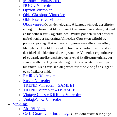
Modulo – Vinkassereol
NOOK Vinreoler
Opzion Vinreoler
Qbic Classique Vinreoler
Qbic Exclusive Vinreoler
Qbus vinreol
Qbus, den elegante 6-kantede vinreol, der tilføjer
stil og funktionalitet til dit hjem. Qbus vinreolen er designet med
en moderne æstetik og enkelhed, hvilket gør den til det perfekte
møbel i enhver indretning. Vinreolen Qbus er en stilfuld og
praktisk løsning til at opbevare og præsentere din vinsamling.
Med plads til op til 19 standard bordeaux flasker i hver reol, er
den ideel til både vinelskere og samlere. Vinreolen er produceret
på et dansk snedkerværksted og lavet af kvalitetsmaterialer, der
sikrer holdbarhed og stabilitet og de kan nemt stables ovenpå
hinanden. Med Qbus kan du præsentere dine vine på en elegant
og sofistikeret måde.
RedRack Vinreoler
Rustik Vinreoler
TREND Vinreoler – SAMLET
TREND Vinreoler – USAMLET
Vintage Classic Kit Rack Vinreoler
VintageView Vinreoler
Vinklima
Alt i Vinklima
CellarGuard vinklimaanlæg
CellarGuard er det helt rigtige