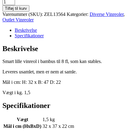
Vinreol
stabelbar,
Tilføj til kurv
bambus,
Varenummer (SKU):
ZEL13564
Kategorier:
Diverse Vinreoler
,
til
Outlet Vinreoler
8
fl
Beskrivelse
antal
Specifikationer
Beskrivelse
Smart lille vinreol i bambus til 8 fl, som kan stables.
Leveres usamlet, men er nem at samle.
Mål i cm: H: 32 x B: 47 D: 22
Vægt i kg. 1,5
Specifikationer
Vægt
1,5 kg
Mål i cm (HxBxD)
32 x 37 x 22 cm