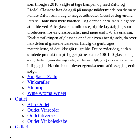
som tilbage i 2018 valgte at tage kampen op med Zalto og
Riedel. Glassene kan da også på mange måder minde om de mere
kendte Zalto, som i dag er meget udbredte. Grassl er dog endnu
lettere – bare med mere balance – og dermed er de mere elegante
at holde ved. Alle glas er mundblæste, blyfrie krystalglas, som
produceres hos en glasspecialist med mere end 170 års erfaring.
Kvalitetssikringen af glassene er på et niveau for sig selv, da over
halvdelen af glassene kasseres. Heldigvis genbruges
materialerne, så det ikke går til spilde. Det betyder dog, at den
samlede produktion pt. ligger på beskedne 100-150 glas pr. dag
– og derfor giver det sig selv, at der selvfølgelig ikke er tale om
billige glas. Har du først oplevet egenskaberne af disse glas, er du
solgt.
Vinglas – Zalto
Vinkarafler
Vinprop
Wine Aroma Wheel
Outlet
Alt i Outlet
Outlet Vinreoler
Outlet diverse
Outlet Vinkøleskabe
Galleri