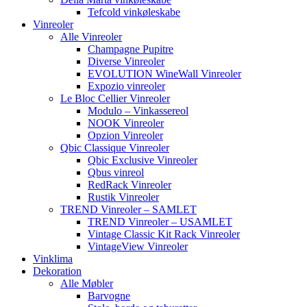
Tefcold vinkøleskabe
Vinreoler
Alle Vinreoler
Champagne Pupitre
Diverse Vinreoler
EVOLUTION WineWall Vinreoler
Expozio vinreoler
Le Bloc Cellier Vinreoler
Modulo – Vinkassereol
NOOK Vinreoler
Opzion Vinreoler
Qbic Classique Vinreoler
Qbic Exclusive Vinreoler
Qbus vinreol
RedRack Vinreoler
Rustik Vinreoler
TREND Vinreoler – SAMLET
TREND Vinreoler – USAMLET
Vintage Classic Kit Rack Vinreoler
VintageView Vinreoler
Vinklima
Dekoration
Alle Møbler
Barvogne