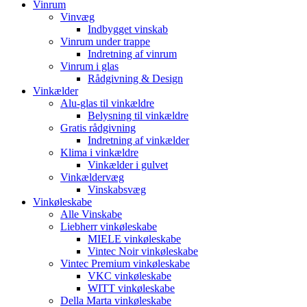
Vinrum
Vinvæg
Indbygget vinskab
Vinrum under trappe
Indretning af vinrum
Vinrum i glas
Rådgivning & Design
Vinkælder
Alu-glas til vinkældre
Belysning til vinkældre
Gratis rådgivning
Indretning af vinkælder
Klima i vinkældre
Vinkælder i gulvet
Vinkældervæg
Vinskabsvæg
Vinkøleskabe
Alle Vinskabe
Liebherr vinkøleskabe
MIELE vinkøleskabe
Vintec Noir vinkøleskabe
Vintec Premium vinkøleskabe
VKC vinkøleskabe
WITT vinkøleskabe
Della Marta vinkøleskabe