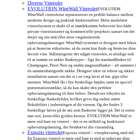
Diverse Vinreoler
EVOLUTION WineWall Vinreoler
EVOLUTION
WineWall vinreolerne repræsenterer en perfekt balance mellem
moderne design og praktisk funktionalitet. Dette modulære
vinreolsystem er skabt til at imødekomme behovene hos både
private vinentusiaster og kommercielle projekter, uanset om det
drejer sig om små eller store vægmonterede
opbevaringsløsninger. WineWall-systemet er designet med fokus
på at fremvise etiketterne, så du nemt kan finde og fremvise dine
favorit vine. Stålstængerne der udgør vinreolen, er alsidige nok
til at rumme en række flasketyper – lige fra standardflasker til
Champagne, Pinot Noir og endda magnumflasker – alt sammen i
én sammenhængende række. Designet sikre en robust og sikker
installation uanset om det er i en væg lavet af træ, gips eller
mursten. WineWall fås i fire forskellige højder, samt en speciel
præsentationsrække, så du kan skabe den perfekte
opbevaringsløsning til dine behov. Derudvoer tilbydes tre
forskellige flaskedybder, hvilket giver dig endnu større
fleksibilitet i indretningen af dit vinrum. Og der findes 3
forskellige farver på de rør, som flaskerne ligger på. Det er enten
mat sort, krom eller gylden bronze. EVOLUTION WineWall er
mere end bare en vinreol – det er en stilfuld og funktionel
opbevaringsløsning, der fremhæver din vinsamling.
Expozio vinreoler
Expozio vinreol – vinopbevaring med stil
En Expozio vinreol er mere end bare et sted at opbevare dine