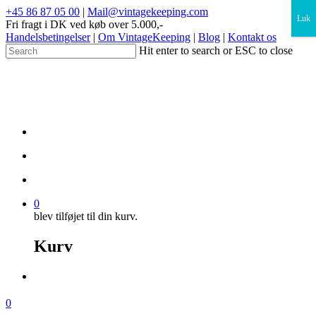
×
+45 86 87 05 00
|
Mail@vintagekeeping.com
Luk
Fri fragt i DK ved køb over 5.000,-
Handelsbetingelser
|
Om VintageKeeping
|
Blog
|
Kontakt os
Hit enter to search or ESC to close
0
blev tilføjet til din kurv.
Kurv
0