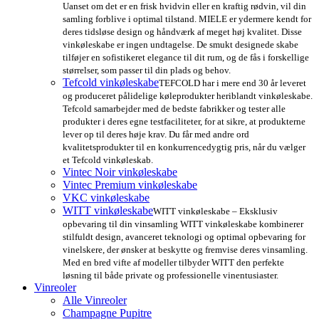
Uanset om det er en frisk hvidvin eller en kraftig rødvin, vil din
samling forblive i optimal tilstand. MIELE er ydermere kendt for
deres tidsløse design og håndværk af meget høj kvalitet. Disse
vinkøleskabe er ingen undtagelse. De smukt designede skabe
tilføjer en sofistikeret elegance til dit rum, og de fås i forskellige
størrelser, som passer til din plads og behov.
Tefcold vinkøleskabe
TEFCOLD har i mere end 30 år leveret
og produceret pålidelige køleprodukter heriblandt vinkøleskabe.
Tefcold samarbejder med de bedste fabrikker og tester alle
produkter i deres egne testfaciliteter, for at sikre, at produkterne
lever op til deres høje krav. Du får med andre ord
kvalitetsprodukter til en konkurrencedygtig pris, når du vælger
et Tefcold vinkøleskab.
Vintec Noir vinkøleskabe
Vintec Premium vinkøleskabe
VKC vinkøleskabe
WITT vinkøleskabe
WITT vinkøleskabe – Eksklusiv
opbevaring til din vinsamling WITT vinkøleskabe kombinerer
stilfuldt design, avanceret teknologi og optimal opbevaring for
vinelskere, der ønsker at beskytte og fremvise deres vinsamling.
Med en bred vifte af modeller tilbyder WITT den perfekte
løsning til både private og professionelle vinentusiaster.
Vinreoler
Alle Vinreoler
Champagne Pupitre