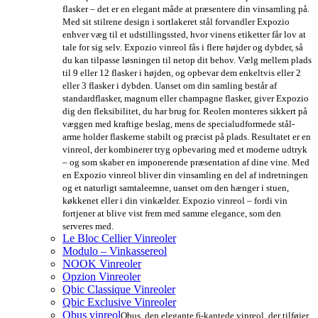
flasker – det er en elegant måde at præsentere din vinsamling på.
Med sit stilrene design i sortlakeret stål forvandler Expozio
enhver væg til et udstillingssted, hvor vinens etiketter får lov at
tale for sig selv. Expozio vinreol fås i flere højder og dybder, så
du kan tilpasse løsningen til netop dit behov. Vælg mellem plads
til 9 eller 12 flasker i højden, og opbevar dem enkeltvis eller 2
eller 3 flasker i dybden. Uanset om din samling består af
standardflasker, magnum eller champagne flasker, giver Expozio
dig den fleksibilitet, du har brug for. Reolen monteres sikkert på
væggen med kraftige beslag, mens de specialudformede stål-
arme holder flaskerne stabilt og præcist på plads. Resultatet er en
vinreol, der kombinerer tryg opbevaring med et moderne udtryk
– og som skaber en imponerende præsentation af dine vine. Med
en Expozio vinreol bliver din vinsamling en del af indretningen
og et naturligt samtaleemne, uanset om den hænger i stuen,
køkkenet eller i din vinkælder. Expozio vinreol – fordi vin
fortjener at blive vist frem med samme elegance, som den
serveres med.
Le Bloc Cellier Vinreoler
Modulo – Vinkassereol
NOOK Vinreoler
Opzion Vinreoler
Qbic Classique Vinreoler
Qbic Exclusive Vinreoler
Qbus vinreol
Qbus, den elegante 6-kantede vinreol, der tilføjer