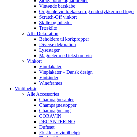
Stole, borde og taburetter
Vintønde barskabe
Originale vin trækasser og endestykker med logo
Scratch-Off vinkort
Skilte og billeder
Træskilte
Alt i Dekoration
Beholdere til korkpropper
Diverse dekoration
Lysestager
Magneter med tekst om vin
Vinkort
Vinplakater
Vinplakater – Dansk design
Vintønder
Wineframes
Vintilbehør
Alle Accessories
Champagnesabler
Champagnestopper
Champagnetang
CORAVIN
DECANTERINO
Duftsæt
Eksklusiv vintilbehør