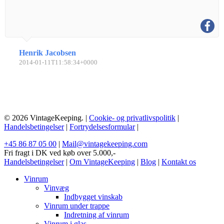
Henrik Jacobsen
2014-01-11T11:58:34+0000
© 2026 VintageKeeping. |
Cookie- og privatlivspolitik
|
Handelsbetingelser
|
Fortrydelsesformular
|
+45 86 87 05 00
|
Mail@vintagekeeping.com
Fri fragt i DK ved køb over 5.000,-
Handelsbetingelser
|
Om VintageKeeping
|
Blog
|
Kontakt os
Vinrum
Vinvæg
Indbygget vinskab
Vinrum under trappe
Indretning af vinrum
Vinrum i glas