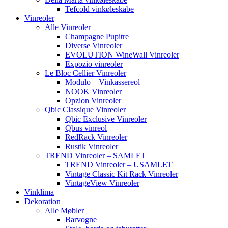
Tefcold vinkøleskabe
Vinreoler
Alle Vinreoler
Champagne Pupitre
Diverse Vinreoler
EVOLUTION WineWall Vinreoler
Expozio vinreoler
Le Bloc Cellier Vinreoler
Modulo – Vinkassereol
NOOK Vinreoler
Opzion Vinreoler
Qbic Classique Vinreoler
Qbic Exclusive Vinreoler
Qbus vinreol
RedRack Vinreoler
Rustik Vinreoler
TREND Vinreoler – SAMLET
TREND Vinreoler – USAMLET
Vintage Classic Kit Rack Vinreoler
VintageView Vinreoler
Vinklima
Dekoration
Alle Møbler
Barvogne