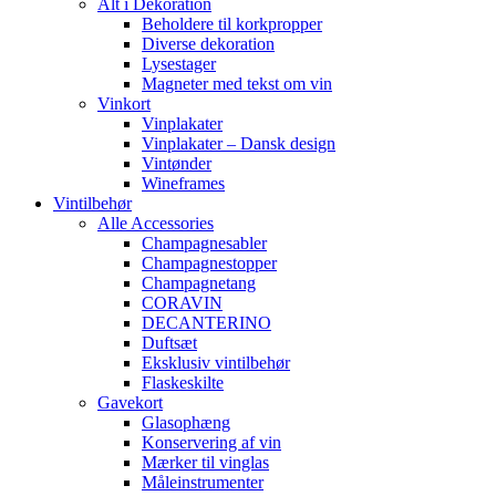
Alt i Dekoration
Beholdere til korkpropper
Diverse dekoration
Lysestager
Magneter med tekst om vin
Vinkort
Vinplakater
Vinplakater – Dansk design
Vintønder
Wineframes
Vintilbehør
Alle Accessories
Champagnesabler
Champagnestopper
Champagnetang
CORAVIN
DECANTERINO
Duftsæt
Eksklusiv vintilbehør
Flaskeskilte
Gavekort
Glasophæng
Konservering af vin
Mærker til vinglas
Måleinstrumenter