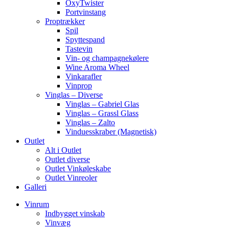
OxyTwister
Portvinstang
Proptrækker
Spil
Spyttespand
Tastevin
Vin- og champagnekølere
Wine Aroma Wheel
Vinkarafler
Vinprop
Vinglas – Diverse
Vinglas – Gabriel Glas
Vinglas – Grassl Glass
Vinglas – Zalto
Vinduesskraber (Magnetisk)
Outlet
Alt i Outlet
Outlet diverse
Outlet Vinkøleskabe
Outlet Vinreoler
Galleri
Vinrum
Indbygget vinskab
Vinvæg