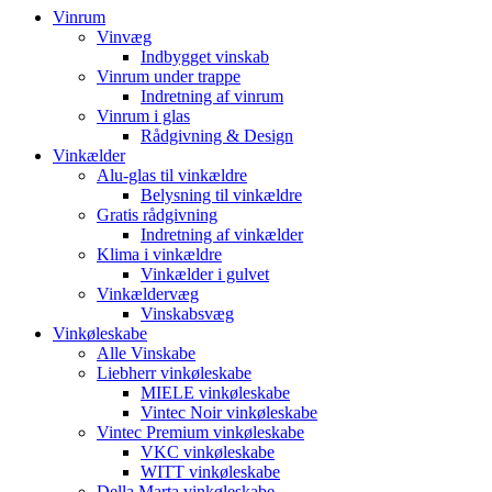
Vinrum
Vinvæg
Indbygget vinskab
Vinrum under trappe
Indretning af vinrum
Vinrum i glas
Rådgivning & Design
Vinkælder
Alu-glas til vinkældre
Belysning til vinkældre
Gratis rådgivning
Indretning af vinkælder
Klima i vinkældre
Vinkælder i gulvet
Vinkældervæg
Vinskabsvæg
Vinkøleskabe
Alle Vinskabe
Liebherr vinkøleskabe
MIELE vinkøleskabe
Vintec Noir vinkøleskabe
Vintec Premium vinkøleskabe
VKC vinkøleskabe
WITT vinkøleskabe
Della Marta vinkøleskabe