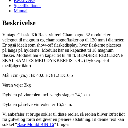
Beskrivelse
6
Specifikationer
hylder
Manual
plads
til
Beskrivelse
24
flasker
Vintage Classic Kit Rack vinreol Champagne 32 modulet er
antal
velegnet til magnum og champagneflasker op til 120 mm i diameter.
Er også ideelt som show-off flaskedisplay, hvor flaskerne placeres
på langs på hylderne. Modulet har en kapacitet til 18 magnum
flasker. Modulet har en kapacitet til 48 fl. BEMÆRK REOLERNE
SKAL SAMLES MED DYKKERPISTOL. (Dykkerpistol
medfølger ikke)
Mål i cm (ca.) : B: 40,6 H: 81,2 D:16,5
Varen vejer 3kg
Dybden på vinreolen incl. vægbeslag er 24,1 cm.
Dybden på selve vinreolen er 16,5 cm.
Vi anbefaler at bruge sokler til disse reoler, så reolen bliver løftet lidt
fra gulvet og fordi det giver en pænere afslutning.Til denne reol kan
sokkel “
Base Mould BIN 16
” bruges