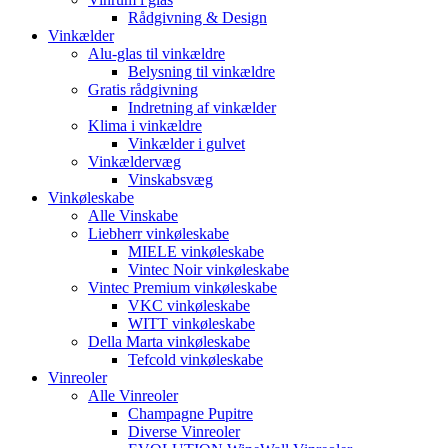
Rådgivning & Design
Vinkælder
Alu-glas til vinkældre
Belysning til vinkældre
Gratis rådgivning
Indretning af vinkælder
Klima i vinkældre
Vinkælder i gulvet
Vinkældervæg
Vinskabsvæg
Vinkøleskabe
Alle Vinskabe
Liebherr vinkøleskabe
MIELE vinkøleskabe
Vintec Noir vinkøleskabe
Vintec Premium vinkøleskabe
VKC vinkøleskabe
WITT vinkøleskabe
Della Marta vinkøleskabe
Tefcold vinkøleskabe
Vinreoler
Alle Vinreoler
Champagne Pupitre
Diverse Vinreoler