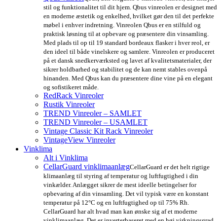
stil og funktionalitet til dit hjem. Qbus vinreolen er designet med
en moderne æstetik og enkelhed, hvilket gør den til det perfekte
møbel i enhver indretning. Vinreolen Qbus er en stilfuld og
praktisk løsning til at opbevare og præsentere din vinsamling.
Med plads til op til 19 standard bordeaux flasker i hver reol, er
den ideel til både vinelskere og samlere. Vinreolen er produceret
på et dansk snedkerværksted og lavet af kvalitetsmaterialer, der
sikrer holdbarhed og stabilitet og de kan nemt stables ovenpå
hinanden. Med Qbus kan du præsentere dine vine på en elegant
og sofistikeret måde.
RedRack Vinreoler
Rustik Vinreoler
TREND Vinreoler – SAMLET
TREND Vinreoler – USAMLET
Vintage Classic Kit Rack Vinreoler
VintageView Vinreoler
Vinklima
Alt i Vinklima
CellarGuard vinklimaanlæg
CellarGuard er det helt rigtige
klimaanlæg til styring af temperatur og luftfugtighed i din
vinkælder. Anlægget sikrer de mest ideelle betingelser for
opbevaring af din vinsamling. Det vil typisk være en konstant
temperatur på 12°C og en luftfugtighed op til 75% Rh.
CellarGuard har alt hvad man kan ønske sig af et moderne
vinklimaanlæg. Det er inverterbaseret med en høj virkningsgrad