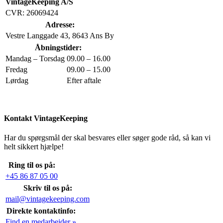
VintageKeeping A/S
CVR: 26069424
Adresse:
Vestre Langgade 43, 8643 Ans By
Åbningstider:
Mandag – Torsdag
09.00 – 16.00
Fredag
09.00 – 15.00
Lørdag
Efter aftale
Kontakt VintageKeeping
Har du spørgsmål der skal besvares eller søger gode råd, så kan vi
helt sikkert hjælpe!
Ring til os på:
+45 86 87 05 00
Skriv til os på:
mail@vintagekeeping.com
Direkte kontaktinfo:
Find en medarbejder »