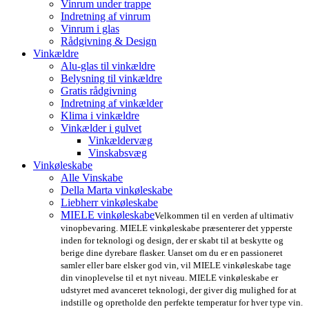
Vinrum under trappe
Indretning af vinrum
Vinrum i glas
Rådgivning & Design
Vinkældre
Alu-glas til vinkældre
Belysning til vinkældre
Gratis rådgivning
Indretning af vinkælder
Klima i vinkældre
Vinkælder i gulvet
Vinkældervæg
Vinskabsvæg
Vinkøleskabe
Alle Vinskabe
Della Marta vinkøleskabe
Liebherr vinkøleskabe
MIELE vinkøleskabe
Velkommen til en verden af ultimativ
vinopbevaring. MIELE vinkøleskabe præsenterer det ypperste
inden for teknologi og design, der er skabt til at beskytte og
berige dine dyrebare flasker. Uanset om du er en passioneret
samler eller bare elsker god vin, vil MIELE vinkøleskabe tage
din vinoplevelse til et nyt niveau. MIELE vinkøleskabe er
udstyret med avanceret teknologi, der giver dig mulighed for at
indstille og opretholde den perfekte temperatur for hver type vin.