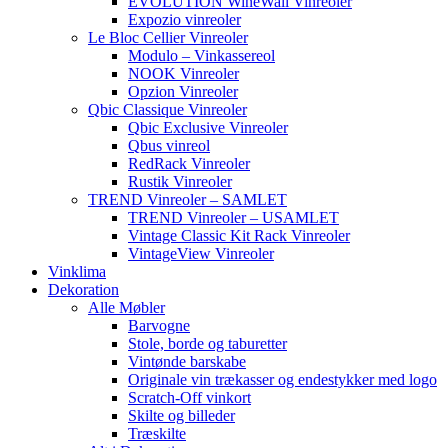
EVOLUTION WineWall Vinreoler
Expozio vinreoler
Le Bloc Cellier Vinreoler
Modulo – Vinkassereol
NOOK Vinreoler
Opzion Vinreoler
Qbic Classique Vinreoler
Qbic Exclusive Vinreoler
Qbus vinreol
RedRack Vinreoler
Rustik Vinreoler
TREND Vinreoler – SAMLET
TREND Vinreoler – USAMLET
Vintage Classic Kit Rack Vinreoler
VintageView Vinreoler
Vinklima
Dekoration
Alle Møbler
Barvogne
Stole, borde og taburetter
Vintønde barskabe
Originale vin trækasser og endestykker med logo
Scratch-Off vinkort
Skilte og billeder
Træskilte