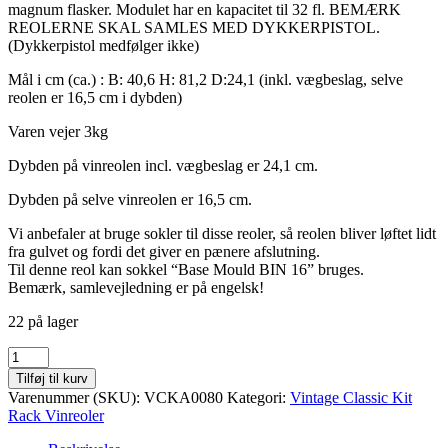
magnum flasker. Modulet har en kapacitet til 32 fl. BEMÆRK
REOLERNE SKAL SAMLES MED DYKKERPISTOL.
(Dykkerpistol medfølger ikke)
Mål i cm (ca.) : B: 40,6 H: 81,2 D:24,1 (inkl. vægbeslag, selve
reolen er 16,5 cm i dybden)
Varen vejer 3kg
Dybden på vinreolen incl. vægbeslag er 24,1 cm.
Dybden på selve vinreolen er 16,5 cm.
Vi anbefaler at bruge sokler til disse reoler, så reolen bliver løftet lidt
fra gulvet og fordi det giver en pænere afslutning.
Til denne reol kan sokkel “Base Mould BIN 16” bruges.
Bemærk, samlevejledning er på engelsk!
22 på lager
CHAMPAGNE
32
Tilføj til kurv
Vintage
Varenummer (SKU):
VCKA0080
Kategori:
Vintage Classic Kit
Classic
Rack Vinreoler
vinreol
champagne