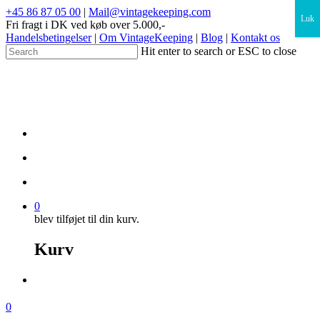
×
+45 86 87 05 00
|
Mail@vintagekeeping.com
Luk
Fri fragt i DK ved køb over 5.000,-
Handelsbetingelser
|
Om VintageKeeping
|
Blog
|
Kontakt os
Hit enter to search or ESC to close
0
blev tilføjet til din kurv.
Kurv
0