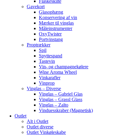
Flaskeskilte
Gavekort
Glasophæng
Konservering af vin
Mærker til vinglas
Måleinstrumenter
OxyTwister
Portvinstang
Proptrækker
Spil
Spyttespand
Tastevin
Vin- og champagnekølere
Wine Aroma Wheel
Vinkarafler
Vinprop
Vinglas – Diverse
Vinglas – Gabriel Glas
Vinglas – Grassl Glass
Vinglas – Zalto
Vinduesskraber (Magnetisk)
Outlet
Alt i Outlet
Outlet diverse
Outlet Vinkøleskabe