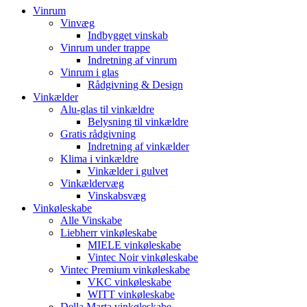
Vinrum
Vinvæg
Indbygget vinskab
Vinrum under trappe
Indretning af vinrum
Vinrum i glas
Rådgivning & Design
Vinkælder
Alu-glas til vinkældre
Belysning til vinkældre
Gratis rådgivning
Indretning af vinkælder
Klima i vinkældre
Vinkælder i gulvet
Vinkældervæg
Vinskabsvæg
Vinkøleskabe
Alle Vinskabe
Liebherr vinkøleskabe
MIELE vinkøleskabe
Vintec Noir vinkøleskabe
Vintec Premium vinkøleskabe
VKC vinkøleskabe
WITT vinkøleskabe
Della Marta vinkøleskabe