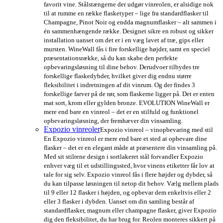
favorit vine. Stålstængerne der udgør vinreolen, er alsidige nok
til at rumme en række flasketyper – lige fra standardflasker til
Champagne, Pinot Noir og endda magnumflasker – alt sammen i
én sammenhængende række. Designet sikre en robust og sikker
installation uanset om det er i en væg lavet af træ, gips eller
mursten. WineWall fås i fire forskellige højder, samt en speciel
præsentationsrække, så du kan skabe den perfekte
opbevaringsløsning til dine behov. Derudvoer tilbydes tre
forskellige flaskedybder, hvilket giver dig endnu større
fleksibilitet i indretningen af dit vinrum. Og der findes 3
forskellige farver på de rør, som flaskerne ligger på. Det er enten
mat sort, krom eller gylden bronze. EVOLUTION WineWall er
mere end bare en vinreol – det er en stilfuld og funktionel
opbevaringsløsning, der fremhæver din vinsamling.
Expozio vinreoler
Expozio vinreol – vinopbevaring med stil
En Expozio vinreol er mere end bare et sted at opbevare dine
flasker – det er en elegant måde at præsentere din vinsamling på.
Med sit stilrene design i sortlakeret stål forvandler Expozio
enhver væg til et udstillingssted, hvor vinens etiketter får lov at
tale for sig selv. Expozio vinreol fås i flere højder og dybder, så
du kan tilpasse løsningen til netop dit behov. Vælg mellem plads
til 9 eller 12 flasker i højden, og opbevar dem enkeltvis eller 2
eller 3 flasker i dybden. Uanset om din samling består af
standardflasker, magnum eller champagne flasker, giver Expozio
dig den fleksibilitet, du har brug for. Reolen monteres sikkert på