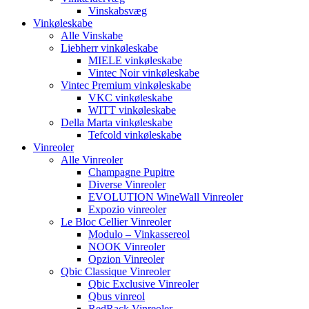
Vinskabsvæg
Vinkøleskabe
Alle Vinskabe
Liebherr vinkøleskabe
MIELE vinkøleskabe
Vintec Noir vinkøleskabe
Vintec Premium vinkøleskabe
VKC vinkøleskabe
WITT vinkøleskabe
Della Marta vinkøleskabe
Tefcold vinkøleskabe
Vinreoler
Alle Vinreoler
Champagne Pupitre
Diverse Vinreoler
EVOLUTION WineWall Vinreoler
Expozio vinreoler
Le Bloc Cellier Vinreoler
Modulo – Vinkassereol
NOOK Vinreoler
Opzion Vinreoler
Qbic Classique Vinreoler
Qbic Exclusive Vinreoler
Qbus vinreol
RedRack Vinreoler