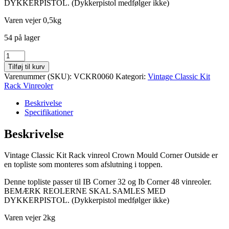
DYKKERPISTOL. (Dykkerpistol medfølger ikke)
Varen vejer 0,5kg
54 på lager
CROWN
MOULD
Tilføj til kurv
CORNER
Varenummer (SKU):
VCKR0060
Kategori:
Vintage Classic Kit
OUTSIDE
Rack Vinreoler
Vintage
Classic
Beskrivelse
vinreol
Specifikationer
topliste
hjørne
Beskrivelse
antal
Vintage Classic Kit Rack vinreol Crown Mould Corner Outside er
en topliste som monteres som afslutning i toppen.
Denne topliste passer til IB Corner 32 og Ib Corner 48 vinreoler.
BEMÆRK REOLERNE SKAL SAMLES MED
DYKKERPISTOL. (Dykkerpistol medfølger ikke)
Varen vejer 2kg