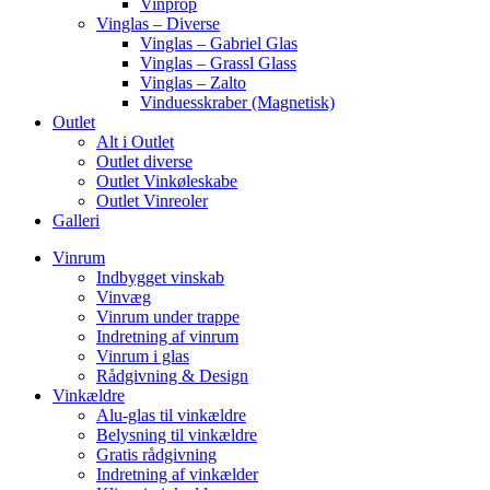
Vinprop
Vinglas – Diverse
Vinglas – Gabriel Glas
Vinglas – Grassl Glass
Vinglas – Zalto
Vinduesskraber (Magnetisk)
Outlet
Alt i Outlet
Outlet diverse
Outlet Vinkøleskabe
Outlet Vinreoler
Galleri
Vinrum
Indbygget vinskab
Vinvæg
Vinrum under trappe
Indretning af vinrum
Vinrum i glas
Rådgivning & Design
Vinkældre
Alu-glas til vinkældre
Belysning til vinkældre
Gratis rådgivning
Indretning af vinkælder