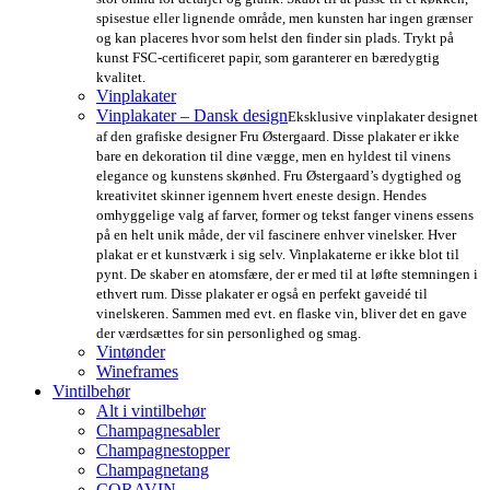
spisestue eller lignende område, men kunsten har ingen grænser
og kan placeres hvor som helst den finder sin plads. Trykt på
kunst FSC-certificeret papir, som garanterer en bæredygtig
kvalitet.
Vinplakater
Vinplakater – Dansk design
Eksklusive vinplakater designet
af den grafiske designer Fru Østergaard. Disse plakater er ikke
bare en dekoration til dine vægge, men en hyldest til vinens
elegance og kunstens skønhed. Fru Østergaard’s dygtighed og
kreativitet skinner igennem hvert eneste design. Hendes
omhyggelige valg af farver, former og tekst fanger vinens essens
på en helt unik måde, der vil fascinere enhver vinelsker. Hver
plakat er et kunstværk i sig selv. Vinplakaterne er ikke blot til
pynt. De skaber en atomsfære, der er med til at løfte stemningen i
ethvert rum. Disse plakater er også en perfekt gaveidé til
vinelskeren. Sammen med evt. en flaske vin, bliver det en gave
der værdsættes for sin personlighed og smag.
Vintønder
Wineframes
Vintilbehør
Alt i vintilbehør
Champagnesabler
Champagnestopper
Champagnetang
CORAVIN