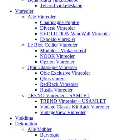
Tefcold vinkøleskabe
Vinreoler
Alle Vinreoler
Champagne Pupitre
Diverse Vinreoler
EVOLUTION WineWall Vinreoler
Expozio vinreoler
Le Bloc Cellier Vinreoler
Modulo – Vinkassereol
NOOK Vinreoler
Opzion Vinreoler
Qbic Classique Vinreoler
Qbic Exclusive Vinreoler
Qbus vinreol
RedRack Vinreoler
Rustik Vinreoler
TREND Vinreoler – SAMLET
TREND Vinreoler – USAMLET
Vintage Classic Kit Rack Vinreoler
VintageView Vinreoler
Vinklima
Dekoration
Alle Møbler
Barvogne