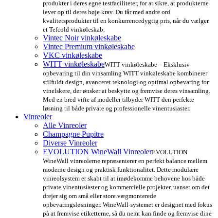
produkter i deres egne testfaciliteter, for at sikre, at produkterne
lever op til deres høje krav. Du får med andre ord
kvalitetsprodukter til en konkurrencedygtig pris, når du vælger
et Tefcold vinkøleskab.
Vintec Noir vinkøleskabe
Vintec Premium vinkøleskabe
VKC vinkøleskabe
WITT vinkøleskabe
WITT vinkøleskabe – Eksklusiv
opbevaring til din vinsamling WITT vinkøleskabe kombinerer
stilfuldt design, avanceret teknologi og optimal opbevaring for
vinelskere, der ønsker at beskytte og fremvise deres vinsamling.
Med en bred vifte af modeller tilbyder WITT den perfekte
løsning til både private og professionelle vinentusiaster.
Vinreoler
Alle Vinreoler
Champagne Pupitre
Diverse Vinreoler
EVOLUTION WineWall Vinreoler
EVOLUTION
WineWall vinreolerne repræsenterer en perfekt balance mellem
moderne design og praktisk funktionalitet. Dette modulære
vinreolsystem er skabt til at imødekomme behovene hos både
private vinentusiaster og kommercielle projekter, uanset om det
drejer sig om små eller store vægmonterede
opbevaringsløsninger. WineWall-systemet er designet med fokus
på at fremvise etiketterne, så du nemt kan finde og fremvise dine