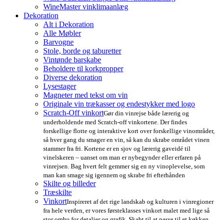
WineMaster vinklimaanlæg
Dekoration
Alt i Dekoration
Alle Møbler
Barvogne
Stole, borde og taburetter
Vintønde barskabe
Beholdere til korkpropper
Diverse dekoration
Lysestager
Magneter med tekst om vin
Originale vin trækasser og endestykker med logo
Scratch-Off vinkort
Gør din vinrejse både lærerig og
underholdende med Scratch-off vinkortene. Der findes
forskellige flotte og interaktive kort over forskellige vinområder,
så hver gang du smager en vin, så kan du skrabe området vinen
stammer fra fri. Kortene er en sjov og lærerig gaveidé til
vinelskeren – uanset om man er nybegynder eller erfaren på
vinrejsen. Bag hvert felt gemmer sig en ny vinoplevelse, som
man kan smage sig igennem og skrabe fri efterhånden
Skilte og billeder
Træskilte
Vinkort
Inspireret af det rige landskab og kulturen i vinregioner
fra hele verden, er vores førsteklasses vinkort malet med lige så
stor omhu for detaljer og grafik. Skabt til at passe til et køkken,