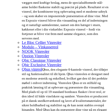
væggen med kraftige beslag, mens de specialudformede stål-
arme holder flaskerne stabilt og præcist på plads. Resultatet er en
vinreol, der kombinerer tryg opbevaring med et moderne udtryk
– og som skaber en imponerende præsentation af dine vine. Med
en Expozio vinreol bliver din vinsamling en del af indretningen
og et naturligt samtaleemne, uanset om den hænger i stuen,
køkkenet eller i din vinkælder. Expozio vinreol – fordi vin
fortjener at blive vist frem med samme elegance, som den
serveres med.
Le Bloc Cellier Vinreoler
Modulo – Vinkassereol
NOOK Vinreoler
Opzion Vinreoler
Qbic Classique Vinreoler
Qbic Exclusive Vinreoler
Qbus vinreol
Qbus, den elegante 6-kantede vinreol, der tilføjer
stil og funktionalitet til dit hjem. Qbus vinreolen er designet med
en moderne æstetik og enkelhed, hvilket gør den til det perfekte
møbel i enhver indretning. Vinreolen Qbus er en stilfuld og
praktisk løsning til at opbevare og præsentere din vinsamling.
Med plads til op til 19 standard bordeaux flasker i hver reol, er
den ideel til både vinelskere og samlere. Vinreolen er produceret
på et dansk snedkerværksted og lavet af kvalitetsmaterialer, der
sikrer holdbarhed og stabilitet og de kan nemt stables ovenpå
hinanden. Med Qbus kan du præsentere dine vine på en elegant