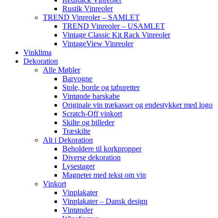
Rustik Vinreoler
TREND Vinreoler – SAMLET
TREND Vinreoler – USAMLET
Vintage Classic Kit Rack Vinreoler
VintageView Vinreoler
Vinklima
Dekoration
Alle Møbler
Barvogne
Stole, borde og taburetter
Vintønde barskabe
Originale vin trækasser og endestykker med logo
Scratch-Off vinkort
Skilte og billeder
Træskilte
Alt i Dekoration
Beholdere til korkpropper
Diverse dekoration
Lysestager
Magneter med tekst om vin
Vinkort
Vinplakater
Vinplakater – Dansk design
Vintønder