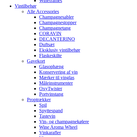
Wineframes
Vintilbehør
Alle Accessories
Champagnesabler
Champagnestopper
Champagnetang
CORAVIN
DECANTERINO
Duftsæt
Eksklusiv vintilbehør
Flaskeskilte
Gavekort
Glasophæng
Konservering af vin
Mærker til vinglas
Måleinstrumenter
OxyTwister
Portvinstang
Proptrækker
Spil
Spyttespand
Tastevin
Vin- og champagnekølere
Wine Aroma Wheel
Vinkarafler