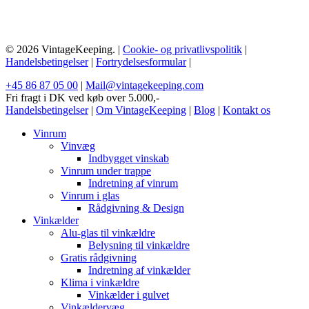
© 2026 VintageKeeping. |
Cookie- og privatlivspolitik
|
Handelsbetingelser
|
Fortrydelsesformular
|
+45 86 87 05 00
|
Mail@vintagekeeping.com
Fri fragt i DK ved køb over 5.000,-
Handelsbetingelser
|
Om VintageKeeping
|
Blog
|
Kontakt os
Vinrum
Vinvæg
Indbygget vinskab
Vinrum under trappe
Indretning af vinrum
Vinrum i glas
Rådgivning & Design
Vinkælder
Alu-glas til vinkældre
Belysning til vinkældre
Gratis rådgivning
Indretning af vinkælder
Klima i vinkældre
Vinkælder i gulvet
Vinkældervæg