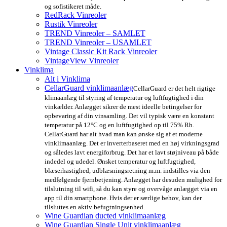
og sofistikeret måde.
RedRack Vinreoler
Rustik Vinreoler
TREND Vinreoler – SAMLET
TREND Vinreoler – USAMLET
Vintage Classic Kit Rack Vinreoler
VintageView Vinreoler
Vinklima
Alt i Vinklima
CellarGuard vinklimaanlæg
CellarGuard er det helt rigtige
klimaanlæg til styring af temperatur og luftfugtighed i din
vinkælder. Anlægget sikrer de mest ideelle betingelser for
opbevaring af din vinsamling. Det vil typisk være en konstant
temperatur på 12°C og en luftfugtighed op til 75% Rh.
CellarGuard har alt hvad man kan ønske sig af et moderne
vinklimaanlæg. Det er inverterbaseret med en høj virkningsgrad
og således lavt energiforbrug. Det har et lavt støjniveau på både
indedel og udedel. Ønsket temperatur og luftfugtighed,
blæserhastighed, udblæsningsretning m.m. indstilles via den
medfølgende fjernbetjening. Anlægget har desuden mulighed for
tilslutning til wifi, så du kan styre og overvåge anlægget via en
app til din smartphone. Hvis der er særlige behov, kan der
tilsluttes en aktiv befugtningsenhed.
Wine Guardian ducted vinklimaanlæg
Wine Guardian Single Unit vinklimaanlæg