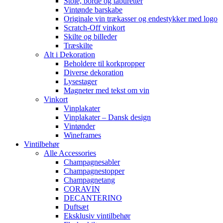
Stole, borde og taburetter
Vintønde barskabe
Originale vin trækasser og endestykker med logo
Scratch-Off vinkort
Skilte og billeder
Træskilte
Alt i Dekoration
Beholdere til korkpropper
Diverse dekoration
Lysestager
Magneter med tekst om vin
Vinkort
Vinplakater
Vinplakater – Dansk design
Vintønder
Wineframes
Vintilbehør
Alle Accessories
Champagnesabler
Champagnestopper
Champagnetang
CORAVIN
DECANTERINO
Duftsæt
Eksklusiv vintilbehør