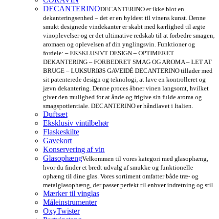
DECANTERINO
DECANTERINO er ikke blot en
dekanteringsenhed – det er en hyldest til vinens kunst. Denne
smukt designede vindekanter er skabt med kærlighed til ægte
vinoplevelser og er det ultimative redskab til at forbedre smagen,
aromaen og oplevelsen af din ynglingsvin. Funktioner og
fordele: – EKSKLUSIVT DESIGN – OPTIMERET
DEKANTERING – FORBEDRET SMAG OG AROMA – LET AT
BRUGE – LUKSURIØS GAVEIDÉ DECANTERINO tillader med
sit patenterede design og teknologi, at lave en kontrolleret og
jævn dekantering. Denne proces åbner vinen langsomt, hvilket
giver den mulighed for at ånde og frigive sin fulde aroma og
smagspotientiale. DECANTERINO er håndlavet i Italien.
Duftsæt
Eksklusiv vintilbehør
Flaskeskilte
Gavekort
Konservering af vin
Glasophæng
Velkommen til vores kategori med glasophæng,
hvor du finder et bredt udvalg af smukke og funktionelle
ophæng til dine glas. Vores sortiment omfatter både træ- og
metalglasophæng, der passer perfekt til enhver indretning og stil.
Mærker til vinglas
Måleinstrumenter
OxyTwister