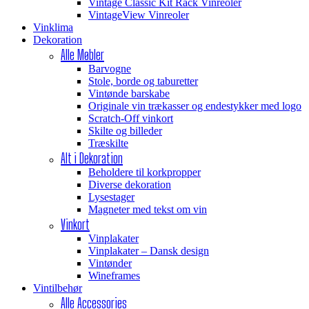
Vintage Classic Kit Rack Vinreoler
VintageView Vinreoler
Vinklima
Dekoration
Alle Møbler
Barvogne
Stole, borde og taburetter
Vintønde barskabe
Originale vin trækasser og endestykker med logo
Scratch-Off vinkort
Skilte og billeder
Træskilte
Alt i Dekoration
Beholdere til korkpropper
Diverse dekoration
Lysestager
Magneter med tekst om vin
Vinkort
Vinplakater
Vinplakater – Dansk design
Vintønder
Wineframes
Vintilbehør
Alle Accessories