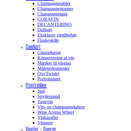
Champagnesabler
Champagnestopper
Champagnetang
CORAVIN
DECANTERINO
Duftsæt
Eksklusiv vintilbehør
Flaskeskilte
Gavekort
Glasophæng
Konservering af vin
Mærker til vinglas
Måleinstrumenter
OxyTwister
Portvinstang
Proptrækker
Spil
Spyttespand
Tastevin
Vin- og champagnekølere
Wine Aroma Wheel
Vinkarafler
Vinprop
Vinglas – Diverse