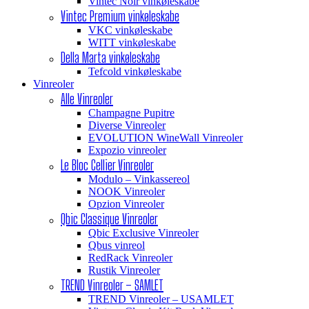
Vintec Noir vinkøleskabe
Vintec Premium vinkøleskabe
VKC vinkøleskabe
WITT vinkøleskabe
Della Marta vinkøleskabe
Tefcold vinkøleskabe
Vinreoler
Alle Vinreoler
Champagne Pupitre
Diverse Vinreoler
EVOLUTION WineWall Vinreoler
Expozio vinreoler
Le Bloc Cellier Vinreoler
Modulo – Vinkassereol
NOOK Vinreoler
Opzion Vinreoler
Qbic Classique Vinreoler
Qbic Exclusive Vinreoler
Qbus vinreol
RedRack Vinreoler
Rustik Vinreoler
TREND Vinreoler – SAMLET
TREND Vinreoler – USAMLET