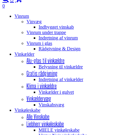
0
Vinrum
Vinvæg
Indbygget vinskab
Vinrum under trappe
Indretning af vinrum
Vinrum i glas
Rådgivning & Design
Vinkælder
Alu-glas til vinkældre
Belysning til vinkældre
Gratis rådgivning
Indretning af vinkælder
Klima i vinkældre
Vinkælder i gulvet
Vinkældervæg
Vinskabsvæg
Vinkøleskabe
Alle Vinskabe
Liebherr vinkøleskabe
MIELE vinkøleskabe