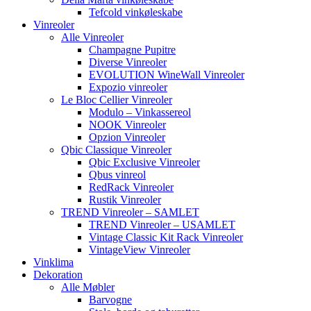
Tefcold vinkøleskabe
Vinreoler
Alle Vinreoler
Champagne Pupitre
Diverse Vinreoler
EVOLUTION WineWall Vinreoler
Expozio vinreoler
Le Bloc Cellier Vinreoler
Modulo – Vinkassereol
NOOK Vinreoler
Opzion Vinreoler
Qbic Classique Vinreoler
Qbic Exclusive Vinreoler
Qbus vinreol
RedRack Vinreoler
Rustik Vinreoler
TREND Vinreoler – SAMLET
TREND Vinreoler – USAMLET
Vintage Classic Kit Rack Vinreoler
VintageView Vinreoler
Vinklima
Dekoration
Alle Møbler
Barvogne