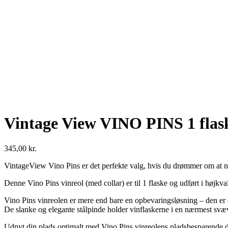
Vintage View VINO PINS 1 flask
345,00
kr.
VintageView Vino Pins er det perfekte valg, hvis du drømmer om at nå
Denne Vino Pins vinreol (med collar) er til 1 flaske og udført i højkva
Vino Pins vinreolen er mere end bare en opbevaringsløsning – den er 
De slanke og elegante stålpinde holder vinflaskerne i en nærmest svæ
Udnyt din plads optimalt med Vino Pins vinreolens pladsbesparende de