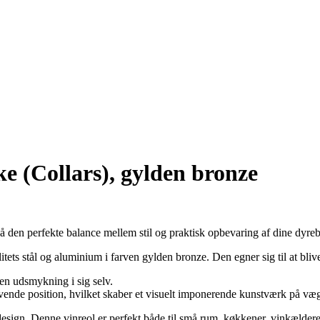
e (Collars), gylden bronze
 den perfekte balance mellem stil og praktisk opbevaring af dine dyreba
litets stål og aluminium i farven gylden bronze. Den egner sig til at bli
en udsmykning i sig selv.
vende position, hvilket skaber et visuelt imponerende kunstværk på væ
sign. Denne vinreol er perfekt både til små rum, køkkener, vinkælderen