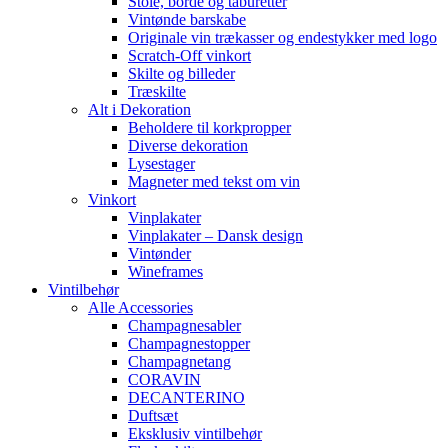
Stole, borde og taburetter
Vintønde barskabe
Originale vin trækasser og endestykker med logo
Scratch-Off vinkort
Skilte og billeder
Træskilte
Alt i Dekoration
Beholdere til korkpropper
Diverse dekoration
Lysestager
Magneter med tekst om vin
Vinkort
Vinplakater
Vinplakater – Dansk design
Vintønder
Wineframes
Vintilbehør
Alle Accessories
Champagnesabler
Champagnestopper
Champagnetang
CORAVIN
DECANTERINO
Duftsæt
Eksklusiv vintilbehør