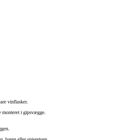
re vinflasker.
ve monteret i gipsvægge.
ggen.
, baren eller spisestuen,