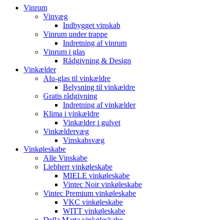
Vinrum
Vinvæg
Indbygget vinskab
Vinrum under trappe
Indretning af vinrum
Vinrum i glas
Rådgivning & Design
Vinkælder
Alu-glas til vinkældre
Belysning til vinkældre
Gratis rådgivning
Indretning af vinkælder
Klima i vinkældre
Vinkælder i gulvet
Vinkældervæg
Vinskabsvæg
Vinkøleskabe
Alle Vinskabe
Liebherr vinkøleskabe
MIELE vinkøleskabe
Vintec Noir vinkøleskabe
Vintec Premium vinkøleskabe
VKC vinkøleskabe
WITT vinkøleskabe
Della Marta vinkøleskabe