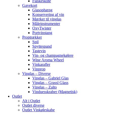
Flaskeskilte
Gavekort
Glasophæng
Konservering af vin
Mærker til vinglas
Måleinstrumenter
OxyTwister
Portvinstang
Proptrækker
Spil
Spyttespand
Tastevin
Vin- og champagnekølere
Wine Aroma Wheel
Vinkarafler
Vinprop
Vinglas – Diverse
Vinglas – Gabriel Glas
Vinglas – Grassl Glass
Vinglas – Zalto
Vinduesskraber (Magnetisk)
Outlet
Alt i Outlet
Outlet diverse
Outlet Vinkøleskabe