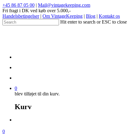
+45 86 87 05 00
|
Mail@vintagekeeping.com
Fri fragt i DK ved køb over 5.000,-
Handelsbetingelser
|
Om VintageKeeping
|
Blog
|
Kontakt os
Hit enter to search or ESC to close
0
blev tilføjet til din kurv.
Kurv
0