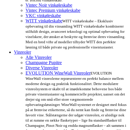
et Tefcold vinkøleskab.
Vintec Noir vinkøleskabe
Vintec Premium vinkøleskabe
VKC vinkøleskabe
WITT vinkøleskabe
WITT vinkøleskabe – Eksklusiv
opbevaring til din vinsamling WITT vinkøleskabe kombinerer
stilfuldt design, avanceret teknologi og optimal opbevaring for
vinelskere, der ønsker at beskytte og fremvise deres vinsamling.
Med en bred vifte af modeller tilbyder WITT den perfekte
løsning til både private og professionelle vinentusiaster.
Vinreoler
Alle Vinreoler
Champagne Pupitre
Diverse Vinreoler
EVOLUTION WineWall Vinreoler
EVOLUTION
WineWall vinreolerne repræsenterer en perfekt balance mellem
moderne design og praktisk funktionalitet. Dette modulære
vinreolsystem er skabt til at imødekomme behovene hos både
private vinentusiaster og kommercielle projekter, uanset om det
drejer sig om små eller store vægmonterede
opbevaringsløsninger. WineWall-systemet er designet med fokus
på at fremvise etiketterne, så du nemt kan finde og fremvise dine
favorit vine. Stålstængerne der udgør vinreolen, er alsidige nok
til at rumme en række flasketyper – lige fra standardflasker til
Champagne, Pinot Noir og endda magnumflasker – alt sammen i