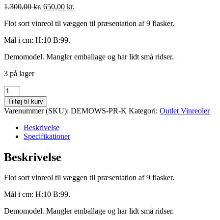
1.300,00
kr.
650,00
kr.
Flot sort vinreol til væggen til præsentation af 9 flasker.
Mål i cm: H:10 B:99.
Demomodel. Mangler emballage og har lidt små ridser.
3 på lager
VintageView
Vinreol
Tilføj til kurv
præsentation
Varenummer (SKU):
DEMOWS-PR-K
Kategori:
Outlet Vinreoler
9
flasker
Beskrivelse
sort.
Specifikationer
Demomodel
antal
Beskrivelse
Flot sort vinreol til væggen til præsentation af 9 flasker.
Mål i cm: H:10 B:99.
Demomodel. Mangler emballage og har lidt små ridser.