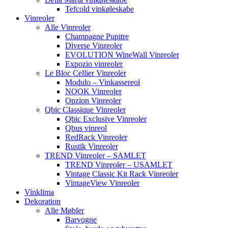
Tefcold vinkøleskabe
Vinreoler
Alle Vinreoler
Champagne Pupitre
Diverse Vinreoler
EVOLUTION WineWall Vinreoler
Expozio vinreoler
Le Bloc Cellier Vinreoler
Modulo – Vinkassereol
NOOK Vinreoler
Opzion Vinreoler
Qbic Classique Vinreoler
Qbic Exclusive Vinreoler
Qbus vinreol
RedRack Vinreoler
Rustik Vinreoler
TREND Vinreoler – SAMLET
TREND Vinreoler – USAMLET
Vintage Classic Kit Rack Vinreoler
VintageView Vinreoler
Vinklima
Dekoration
Alle Møbler
Barvogne