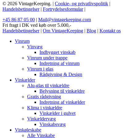
© 2026 VintageKeeping. |
Cookie- og privatlivspolitik
|
Handelsbetingelser
|
Fortrydelsesformular
|
+45 86 87 05 00
|
Mail@vintagekeeping.com
Fri fragt i DK ved køb over 5.000,-
Handelsbetingelser
|
Om VintageKeeping
|
Blog
|
Kontakt os
Vinrum
Vinvæg
Indbygget vinskab
Vinrum under trappe
Indretning af vinrum
Vinrum i glas
Rådgivning & Design
Vinkælder
Alu-glas til vinkældre
Belysning til vinkældre
Gratis rådgivning
Indretning af vinkælder
Klima i vinkældre
Vinkælder i gulvet
Vinkældervæg
Vinskabsvæg
Vinkøleskabe
Alle Vinskabe