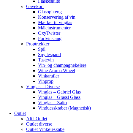
Flaskeskilte
Gavekort
Glasophæng
Konservering af vin
Mærker til vinglas
Måleinstrumenter
OxyTwister
Portvinstang
Proptrækker
Spil
Spyttespand
Tastevin
Vin- og champagnekølere
Wine Aroma Wheel
Vinkarafler
Vinprop
Vinglas – Diverse
Vinglas – Gabriel Glas
Vinglas – Grassl Glass
Vinglas – Zalto
Vinduesskraber (Magnetisk)
Outlet
Alt i Outlet
Outlet diverse
Outlet Vinkøleskabe