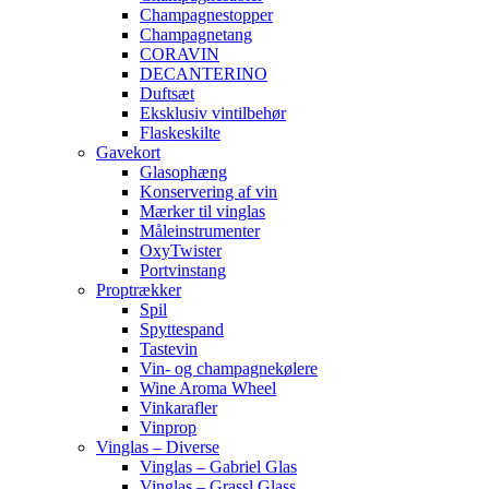
Champagnestopper
Champagnetang
CORAVIN
DECANTERINO
Duftsæt
Eksklusiv vintilbehør
Flaskeskilte
Gavekort
Glasophæng
Konservering af vin
Mærker til vinglas
Måleinstrumenter
OxyTwister
Portvinstang
Proptrækker
Spil
Spyttespand
Tastevin
Vin- og champagnekølere
Wine Aroma Wheel
Vinkarafler
Vinprop
Vinglas – Diverse
Vinglas – Gabriel Glas
Vinglas – Grassl Glass