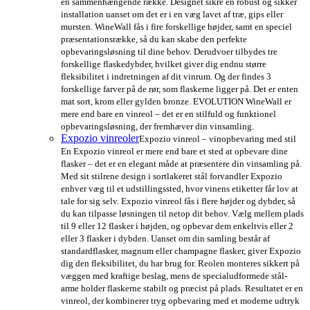
én sammenhængende række. Designet sikre en robust og sikker
installation uanset om det er i en væg lavet af træ, gips eller
mursten. WineWall fås i fire forskellige højder, samt en speciel
præsentationsrække, så du kan skabe den perfekte
opbevaringsløsning til dine behov. Derudvoer tilbydes tre
forskellige flaskedybder, hvilket giver dig endnu større
fleksibilitet i indretningen af dit vinrum. Og der findes 3
forskellige farver på de rør, som flaskerne ligger på. Det er enten
mat sort, krom eller gylden bronze. EVOLUTION WineWall er
mere end bare en vinreol – det er en stilfuld og funktionel
opbevaringsløsning, der fremhæver din vinsamling.
Expozio vinreoler
Expozio vinreol – vinopbevaring med stil
En Expozio vinreol er mere end bare et sted at opbevare dine
flasker – det er en elegant måde at præsentere din vinsamling på.
Med sit stilrene design i sortlakeret stål forvandler Expozio
enhver væg til et udstillingssted, hvor vinens etiketter får lov at
tale for sig selv. Expozio vinreol fås i flere højder og dybder, så
du kan tilpasse løsningen til netop dit behov. Vælg mellem plads
til 9 eller 12 flasker i højden, og opbevar dem enkeltvis eller 2
eller 3 flasker i dybden. Uanset om din samling består af
standardflasker, magnum eller champagne flasker, giver Expozio
dig den fleksibilitet, du har brug for. Reolen monteres sikkert på
væggen med kraftige beslag, mens de specialudformede stål-
arme holder flaskerne stabilt og præcist på plads. Resultatet er en
vinreol, der kombinerer tryg opbevaring med et moderne udtryk