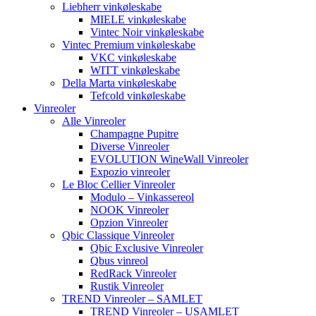
Liebherr vinkøleskabe
MIELE vinkøleskabe
Vintec Noir vinkøleskabe
Vintec Premium vinkøleskabe
VKC vinkøleskabe
WITT vinkøleskabe
Della Marta vinkøleskabe
Tefcold vinkøleskabe
Vinreoler
Alle Vinreoler
Champagne Pupitre
Diverse Vinreoler
EVOLUTION WineWall Vinreoler
Expozio vinreoler
Le Bloc Cellier Vinreoler
Modulo – Vinkassereol
NOOK Vinreoler
Opzion Vinreoler
Qbic Classique Vinreoler
Qbic Exclusive Vinreoler
Qbus vinreol
RedRack Vinreoler
Rustik Vinreoler
TREND Vinreoler – SAMLET
TREND Vinreoler – USAMLET