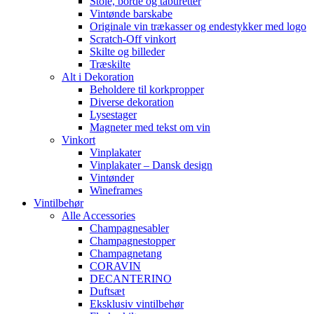
Stole, borde og taburetter
Vintønde barskabe
Originale vin trækasser og endestykker med logo
Scratch-Off vinkort
Skilte og billeder
Træskilte
Alt i Dekoration
Beholdere til korkpropper
Diverse dekoration
Lysestager
Magneter med tekst om vin
Vinkort
Vinplakater
Vinplakater – Dansk design
Vintønder
Wineframes
Vintilbehør
Alle Accessories
Champagnesabler
Champagnestopper
Champagnetang
CORAVIN
DECANTERINO
Duftsæt
Eksklusiv vintilbehør