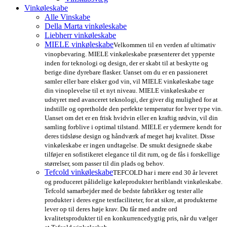
Vinkøleskabe
Alle Vinskabe
Della Marta vinkøleskabe
Liebherr vinkøleskabe
MIELE vinkøleskabe
Velkommen til en verden af ultimativ
vinopbevaring. MIELE vinkøleskabe præsenterer det ypperste
inden for teknologi og design, der er skabt til at beskytte og
berige dine dyrebare flasker. Uanset om du er en passioneret
samler eller bare elsker god vin, vil MIELE vinkøleskabe tage
din vinoplevelse til et nyt niveau. MIELE vinkøleskabe er
udstyret med avanceret teknologi, der giver dig mulighed for at
indstille og opretholde den perfekte temperatur for hver type vin.
Uanset om det er en frisk hvidvin eller en kraftig rødvin, vil din
samling forblive i optimal tilstand. MIELE er ydermere kendt for
deres tidsløse design og håndværk af meget høj kvalitet. Disse
vinkøleskabe er ingen undtagelse. De smukt designede skabe
tilføjer en sofistikeret elegance til dit rum, og de fås i forskellige
størrelser, som passer til din plads og behov.
Tefcold vinkøleskabe
TEFCOLD har i mere end 30 år leveret
og produceret pålidelige køleprodukter heriblandt vinkøleskabe.
Tefcold samarbejder med de bedste fabrikker og tester alle
produkter i deres egne testfaciliteter, for at sikre, at produkterne
lever op til deres høje krav. Du får med andre ord
kvalitetsprodukter til en konkurrencedygtig pris, når du vælger