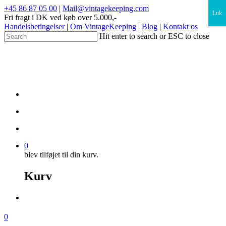
×
+45 86 87 05 00
|
Mail@vintagekeeping.com
Luk
Fri fragt i DK ved køb over 5.000,-
Handelsbetingelser
|
Om VintageKeeping
|
Blog
|
Kontakt os
Hit enter to search or ESC to close
0
blev tilføjet til din kurv.
Kurv
0