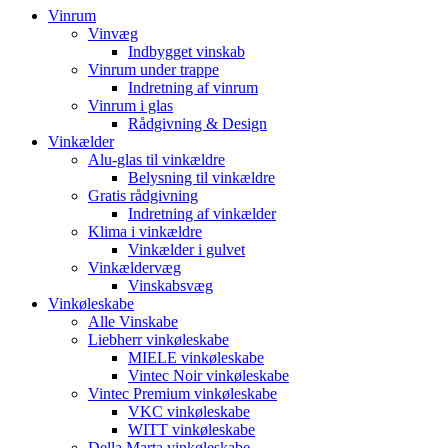
Vinrum
Vinvæg
Indbygget vinskab
Vinrum under trappe
Indretning af vinrum
Vinrum i glas
Rådgivning & Design
Vinkælder
Alu-glas til vinkældre
Belysning til vinkældre
Gratis rådgivning
Indretning af vinkælder
Klima i vinkældre
Vinkælder i gulvet
Vinkældervæg
Vinskabsvæg
Vinkøleskabe
Alle Vinskabe
Liebherr vinkøleskabe
MIELE vinkøleskabe
Vintec Noir vinkøleskabe
Vintec Premium vinkøleskabe
VKC vinkøleskabe
WITT vinkøleskabe
Della Marta vinkøleskabe