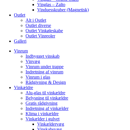
Vinglas – Zalto
Vinduesskraber (Magnetisk)
Outlet
Alt i Outlet
Outlet diverse
Outlet Vinkøleskabe
Outlet Vinreoler
Galleri
Vinrum
Indbygget vinskab
Vinvæg
Vinrum under trappe
Indretning af vinrum
Vinrum i glas
Rådgivning & Design
Vinkældre
Alu-glas til vinkældre
Belysning til vinkældre
Gratis rådgivning
Indretning af vinkælder
Klima i vinkældre
Vinkælder i gulvet
Vinkældervæg
Vinskabsvæg