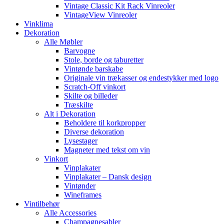
Vintage Classic Kit Rack Vinreoler
VintageView Vinreoler
Vinklima
Dekoration
Alle Møbler
Barvogne
Stole, borde og taburetter
Vintønde barskabe
Originale vin trækasser og endestykker med logo
Scratch-Off vinkort
Skilte og billeder
Træskilte
Alt i Dekoration
Beholdere til korkpropper
Diverse dekoration
Lysestager
Magneter med tekst om vin
Vinkort
Vinplakater
Vinplakater – Dansk design
Vintønder
Wineframes
Vintilbehør
Alle Accessories
Champagnesabler