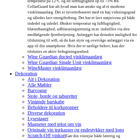
temperatur på 12°C og en luftfugtighed op til 75% Rh.
CellarGuard har alt hvad man kan ønske sig af et moderne
vinklimaanlæg. Det er inverterbaseret med en høj virkningsgrad
og således lavt energiforbrug. Det har et lavt støjniveau på både
indedel og udedel. Ønsket temperatur og luftfugtighed,
blæserhastighed, udblæsningsretning m.m. indstilles via den
medfølgende fjernbetjening. Anlægget har desuden mulighed for
tilslutning til wifi, så du kan styre og overvåge anlægget via en
app til din smartphone. Hvis der er særlige behov, kan der
tilsluttes en aktiv befugtningsenhed.
Wine Guardian ducted vinklimaanlæg
Wine Guardian Single Unit vinklimaanlæg
WineMaster vinklimaanlæg
Dekoration
Alt i Dekoration
Alle Møbler
Barvogne
Stole, borde og taburetter
Vintønde barskabe
Beholdere til korkpropper
Diverse dekoration
Lysestager
Magneter med tekst om vin
Originale vin trækasser og endestykker med logo
Scratch-Off vinkort
Gør din vinrejse både lærerig og