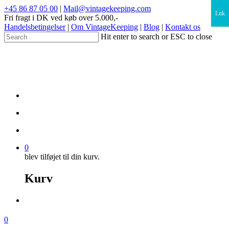
×
+45 86 87 05 00
|
Mail@vintagekeeping.com
Luk
Fri fragt i DK ved køb over 5.000,-
Handelsbetingelser
|
Om VintageKeeping
|
Blog
|
Kontakt os
Hit enter to search or ESC to close
0
blev tilføjet til din kurv.
Kurv
0