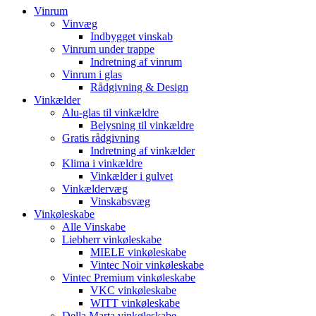
Vinrum
Vinvæg
Indbygget vinskab
Vinrum under trappe
Indretning af vinrum
Vinrum i glas
Rådgivning & Design
Vinkælder
Alu-glas til vinkældre
Belysning til vinkældre
Gratis rådgivning
Indretning af vinkælder
Klima i vinkældre
Vinkælder i gulvet
Vinkældervæg
Vinskabsvæg
Vinkøleskabe
Alle Vinskabe
Liebherr vinkøleskabe
MIELE vinkøleskabe
Vintec Noir vinkøleskabe
Vintec Premium vinkøleskabe
VKC vinkøleskabe
WITT vinkøleskabe
Della Marta vinkøleskabe