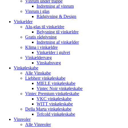
Vinrum under trappe
Indretning af vinrum
Vinrum i glas
Rådgivning & Design
Vinkælder
Alu-glas til vinkældre
Belysning til vinkældre
Gratis rådgivning
Indretning af vinkælder
Klima i vinkældre
Vinkælder i gulvet
Vinkældervæg
Vinskabsvæg
Vinkøleskabe
Alle Vinskabe
Liebherr vinkøleskabe
MIELE vinkøleskabe
Vintec Noir vinkøleskabe
Vintec Premium vinkøleskabe
VKC vinkøleskabe
WITT vinkøleskabe
Della Marta vinkøleskabe
Tefcold vinkøleskabe
Vinreoler
Alle Vinreoler