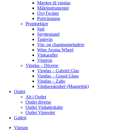
Mærker til vinglas
Måleinstrumenter
OxyTwister
Portvinstang
Proptrækker
Spil
Spyttespand
Tastevin
Vin- og champagnekølere
Wine Aroma Wheel
Vinkarafler
Vinprop
Vinglas – Diverse
Vinglas – Gabriel Glas
Vinglas – Grassl Glass
Vinglas – Zalto
Vinduesskraber (Magnetisk)
Outlet
Alt i Outlet
Outlet diverse
Outlet Vinkøleskabe
Outlet Vinreoler
Galleri
Vinrum