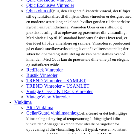
Qbic Exclusive Vinreoler
Qbus vinreol
Qbus, den elegante 6-kantede vinreol, der tilføjer
stil og funktionalitet til dit hjem. Qbus vinreolen er designet med
en moderne æstetik og enkelhed, hvilket gør den til det perfekte
møbel i enhver indretning. Vinreolen Qbus er en stilfuld og
praktisk løsning til at opbevare og præsentere din vinsamling.
Med plads til op til 19 standard bordeaux flasker i hver reol, er
den ideel til både vinelskere og samlere. Vinreolen er produceret
på et dansk snedkerværksted og lavet af kvalitetsmaterialer, der
sikrer holdbarhed og stabilitet og de kan nemt stables ovenpå
hinanden. Med Qbus kan du præsentere dine vine på en elegant
og sofistikeret måde.
RedRack Vinreoler
Rustik Vinreoler
TREND Vinreoler – SAMLET
TREND Vinreoler – USAMLET
Vintage Classic Kit Rack Vinreoler
VintageView Vinreoler
Vinklima
Alt i Vinklima
CellarGuard vinklimaanlæg
CellarGuard er det helt rigtige
klimaanlæg til styring af temperatur og luftfugtighed i din
vinkælder. Anlægget sikrer de mest ideelle betingelser for
opbevaring af din vinsamling. Det vil typisk være en konstant