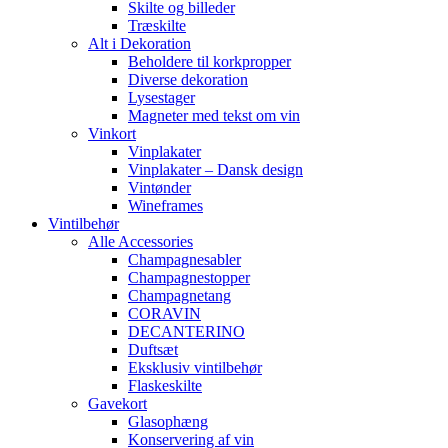
Skilte og billeder
Træskilte
Alt i Dekoration
Beholdere til korkpropper
Diverse dekoration
Lysestager
Magneter med tekst om vin
Vinkort
Vinplakater
Vinplakater – Dansk design
Vintønder
Wineframes
Vintilbehør
Alle Accessories
Champagnesabler
Champagnestopper
Champagnetang
CORAVIN
DECANTERINO
Duftsæt
Eksklusiv vintilbehør
Flaskeskilte
Gavekort
Glasophæng
Konservering af vin