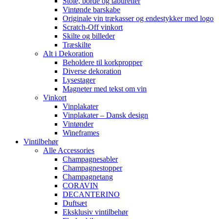
Stole, borde og taburetter
Vintønde barskabe
Originale vin trækasser og endestykker med logo
Scratch-Off vinkort
Skilte og billeder
Træskilte
Alt i Dekoration
Beholdere til korkpropper
Diverse dekoration
Lysestager
Magneter med tekst om vin
Vinkort
Vinplakater
Vinplakater – Dansk design
Vintønder
Wineframes
Vintilbehør
Alle Accessories
Champagnesabler
Champagnestopper
Champagnetang
CORAVIN
DECANTERINO
Duftsæt
Eksklusiv vintilbehør