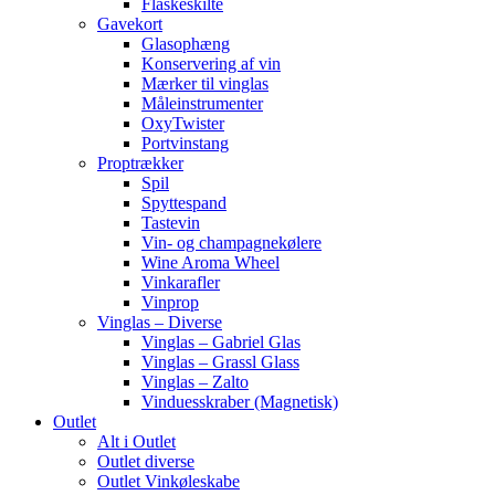
Flaskeskilte
Gavekort
Glasophæng
Konservering af vin
Mærker til vinglas
Måleinstrumenter
OxyTwister
Portvinstang
Proptrækker
Spil
Spyttespand
Tastevin
Vin- og champagnekølere
Wine Aroma Wheel
Vinkarafler
Vinprop
Vinglas – Diverse
Vinglas – Gabriel Glas
Vinglas – Grassl Glass
Vinglas – Zalto
Vinduesskraber (Magnetisk)
Outlet
Alt i Outlet
Outlet diverse
Outlet Vinkøleskabe