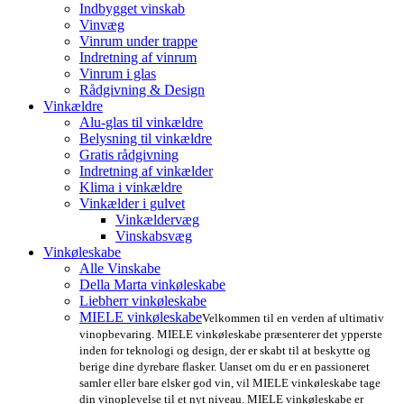
Indbygget vinskab
Vinvæg
Vinrum under trappe
Indretning af vinrum
Vinrum i glas
Rådgivning & Design
Vinkældre
Alu-glas til vinkældre
Belysning til vinkældre
Gratis rådgivning
Indretning af vinkælder
Klima i vinkældre
Vinkælder i gulvet
Vinkældervæg
Vinskabsvæg
Vinkøleskabe
Alle Vinskabe
Della Marta vinkøleskabe
Liebherr vinkøleskabe
MIELE vinkøleskabe
Velkommen til en verden af ultimativ
vinopbevaring. MIELE vinkøleskabe præsenterer det ypperste
inden for teknologi og design, der er skabt til at beskytte og
berige dine dyrebare flasker. Uanset om du er en passioneret
samler eller bare elsker god vin, vil MIELE vinkøleskabe tage
din vinoplevelse til et nyt niveau. MIELE vinkøleskabe er