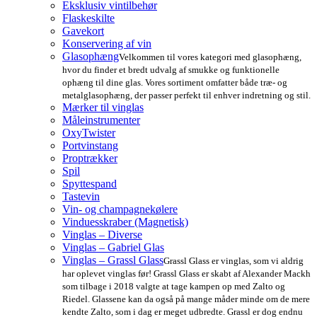
Eksklusiv vintilbehør
Flaskeskilte
Gavekort
Konservering af vin
Glasophæng
Velkommen til vores kategori med glasophæng,
hvor du finder et bredt udvalg af smukke og funktionelle
ophæng til dine glas. Vores sortiment omfatter både træ- og
metalglasophæng, der passer perfekt til enhver indretning og stil.
Mærker til vinglas
Måleinstrumenter
OxyTwister
Portvinstang
Proptrækker
Spil
Spyttespand
Tastevin
Vin- og champagnekølere
Vinduesskraber (Magnetisk)
Vinglas – Diverse
Vinglas – Gabriel Glas
Vinglas – Grassl Glass
Grassl Glass er vinglas, som vi aldrig
har oplevet vinglas før! Grassl Glass er skabt af Alexander Mackh
som tilbage i 2018 valgte at tage kampen op med Zalto og
Riedel. Glassene kan da også på mange måder minde om de mere
kendte Zalto, som i dag er meget udbredte. Grassl er dog endnu