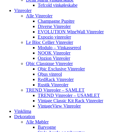
Tefcold vinkøleskabe
Vinreoler
Alle Vinreoler
Champagne Pupitre
Diverse Vinreoler
EVOLUTION WineWall Vinreoler
Expozio vinreoler
Le Bloc Cellier Vinreoler
Modulo – Vinkassereol
NOOK Vinreoler
Opzion Vinreoler
Qbic Classique Vinreoler
Qbic Exclusive Vinreoler
Qbus vinreol
RedRack Vinreoler
Rustik Vinreoler
TREND Vinreoler – SAMLET
TREND Vinreoler – USAMLET
Vintage Classic Kit Rack Vinreoler
VintageView Vinreoler
Vinklima
Dekoration
Alle Møbler
Barvogne