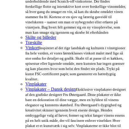
underholdende med Scratch-off vinkortene. Der findes
forskellige flotte og interaktive kort over forskellige vinområder,
så hver gang du smager en vin, så kan du skrabe området vinen
stammer fra fri. Kortene er en sjov og lærerig gaveidé til
vinelskeren – uanset om man er nybegynder eller erfaren på
vinrejsen. Bag hvert felt gemmer sig en ny vinoplevelse, som
man kan smage sig igennem og skrabe fri efterhånden
Skilte og billeder
Træskilte
Vinkort
Inspireret af det rige landskab og kulturen i vinregioner
fra hele verden, er vores førsteklasses vinkort malet med lige så
stor omhu for detaljer og grafik. Skabt til at passe til et køkken,
spisestue eller lignende område, men kunsten har ingen grænser
og kan placeres hvor som helst den finder sin plads. Trykt på
kunst FSC-certificeret papir, som garanterer en bæredygtig
kvalitet.
Vinplakater
Vinplakater – Dansk design
Eksklusive vinplakater designet
af den grafiske designer Fru Østergaard. Disse plakater er ikke
bare en dekoration til dine vægge, men en hyldest til vinens
elegance og kunstens skønhed. Fru Østergaard’s dygtighed og
kreativitet skinner igennem hvert eneste design. Hendes
omhyggelige valg af farver, former og tekst fanger vinens essens
på en helt unik måde, der vil fascinere enhver vinelsker. Hver
plakat er et kunstværk i sig selv. Vinplakaterne er ikke blot til