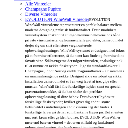
Alle Vinreoler
Champagne Pupitre
Diverse Vinreoler
EVOLUTION WineWall Vinreoler
EVOLUTION
WineWall vinreolerne repræsenterer en perfekt balance mellem
moderne design og praktisk funktionalitet. Dette modulære
vinreolsystem er skabt til at imødekomme behovene hos både
private vinentusiaster og kommercielle projekter, uanset om det
drejer sig om små eller store vægmonterede
opbevaringsløsninger. WineWall-systemet er designet med fokus
på at fremvise etiketterne, så du nemt kan finde og fremvise dine
favorit vine. Stålstængerne der udgør vinreolen, er alsidige nok
til at rumme en række flasketyper – lige fra standardflasker til
Champagne, Pinot Noir og endda magnumflasker – alt sammen i
én sammenhængende række. Designet sikre en robust og sikker
installation uanset om det er i en væg lavet af træ, gips eller
mursten. WineWall fås i fire forskellige højder, samt en speciel
præsentationsrække, så du kan skabe den perfekte
opbevaringsløsning til dine behov. Derudvoer tilbydes tre
forskellige flaskedybder, hvilket giver dig endnu større
fleksibilitet i indretningen af dit vinrum. Og der findes 3
forskellige farver på de rør, som flaskerne ligger på. Det er enten
mat sort, krom eller gylden bronze. EVOLUTION WineWall er
mere end bare en vinreol – det er en stilfuld og funktionel
opbevaringsløsning, der fremhæver din vinsamling.