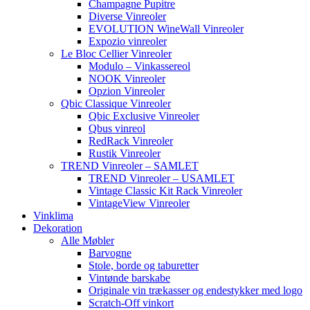
Champagne Pupitre
Diverse Vinreoler
EVOLUTION WineWall Vinreoler
Expozio vinreoler
Le Bloc Cellier Vinreoler
Modulo – Vinkassereol
NOOK Vinreoler
Opzion Vinreoler
Qbic Classique Vinreoler
Qbic Exclusive Vinreoler
Qbus vinreol
RedRack Vinreoler
Rustik Vinreoler
TREND Vinreoler – SAMLET
TREND Vinreoler – USAMLET
Vintage Classic Kit Rack Vinreoler
VintageView Vinreoler
Vinklima
Dekoration
Alle Møbler
Barvogne
Stole, borde og taburetter
Vintønde barskabe
Originale vin trækasser og endestykker med logo
Scratch-Off vinkort