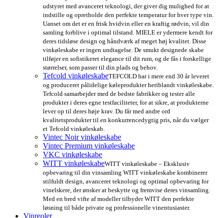
udstyret med avanceret teknologi, der giver dig mulighed for at
indstille og opretholde den perfekte temperatur for hver type vin.
Uanset om det er en frisk hvidvin eller en kraftig rødvin, vil din
samling forblive i optimal tilstand. MIELE er ydermere kendt for
deres tidsløse design og håndværk af meget høj kvalitet. Disse
vinkøleskabe er ingen undtagelse. De smukt designede skabe
tilføjer en sofistikeret elegance til dit rum, og de fås i forskellige
størrelser, som passer til din plads og behov.
Tefcold vinkøleskabe
TEFCOLD har i mere end 30 år leveret
og produceret pålidelige køleprodukter heriblandt vinkøleskabe.
Tefcold samarbejder med de bedste fabrikker og tester alle
produkter i deres egne testfaciliteter, for at sikre, at produkterne
lever op til deres høje krav. Du får med andre ord
kvalitetsprodukter til en konkurrencedygtig pris, når du vælger
et Tefcold vinkøleskab.
Vintec Noir vinkøleskabe
Vintec Premium vinkøleskabe
VKC vinkøleskabe
WITT vinkøleskabe
WITT vinkøleskabe – Eksklusiv
opbevaring til din vinsamling WITT vinkøleskabe kombinerer
stilfuldt design, avanceret teknologi og optimal opbevaring for
vinelskere, der ønsker at beskytte og fremvise deres vinsamling.
Med en bred vifte af modeller tilbyder WITT den perfekte
løsning til både private og professionelle vinentusiaster.
Vinreoler