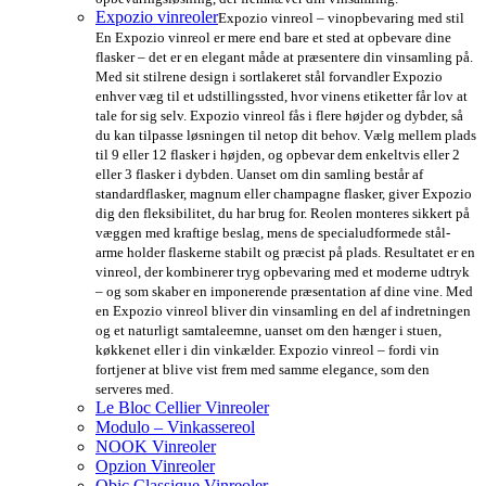
Expozio vinreoler
Expozio vinreol – vinopbevaring med stil
En Expozio vinreol er mere end bare et sted at opbevare dine
flasker – det er en elegant måde at præsentere din vinsamling på.
Med sit stilrene design i sortlakeret stål forvandler Expozio
enhver væg til et udstillingssted, hvor vinens etiketter får lov at
tale for sig selv. Expozio vinreol fås i flere højder og dybder, så
du kan tilpasse løsningen til netop dit behov. Vælg mellem plads
til 9 eller 12 flasker i højden, og opbevar dem enkeltvis eller 2
eller 3 flasker i dybden. Uanset om din samling består af
standardflasker, magnum eller champagne flasker, giver Expozio
dig den fleksibilitet, du har brug for. Reolen monteres sikkert på
væggen med kraftige beslag, mens de specialudformede stål-
arme holder flaskerne stabilt og præcist på plads. Resultatet er en
vinreol, der kombinerer tryg opbevaring med et moderne udtryk
– og som skaber en imponerende præsentation af dine vine. Med
en Expozio vinreol bliver din vinsamling en del af indretningen
og et naturligt samtaleemne, uanset om den hænger i stuen,
køkkenet eller i din vinkælder. Expozio vinreol – fordi vin
fortjener at blive vist frem med samme elegance, som den
serveres med.
Le Bloc Cellier Vinreoler
Modulo – Vinkassereol
NOOK Vinreoler
Opzion Vinreoler
Qbic Classique Vinreoler