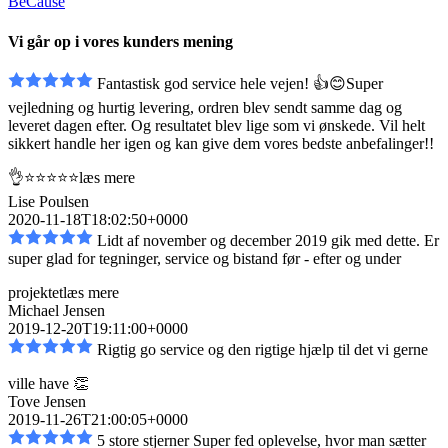
BeCause
Vi går op i vores kunders mening
Fantastisk god service hele vejen! 👍😊Super
vejledning og hurtig levering, ordren blev sendt
samme dag og
leveret dagen efter. Og resultatet blev lige som vi ønskede. Vil helt
sikkert handle her igen og kan give dem vores bedste anbefalinger!!
👌⭐️⭐️⭐️⭐️⭐️
læs mere
Lise Poulsen
2020-11-18T18:02:50+0000
Lidt af november og december 2019 gik med dette. Er
super glad for tegninger, service og bistand
før - efter og under
projektet
læs mere
Michael Jensen
2019-12-20T19:11:00+0000
Rigtig go service og den rigtige hjælp til det vi gerne
ville have 👏
Tove Jensen
2019-11-26T21:00:05+0000
5 store stjerner Super fed oplevelse, hvor man sætter