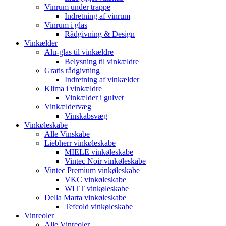
Vinrum under trappe
Indretning af vinrum
Vinrum i glas
Rådgivning & Design
Vinkælder
Alu-glas til vinkældre
Belysning til vinkældre
Gratis rådgivning
Indretning af vinkælder
Klima i vinkældre
Vinkælder i gulvet
Vinkældervæg
Vinskabsvæg
Vinkøleskabe
Alle Vinskabe
Liebherr vinkøleskabe
MIELE vinkøleskabe
Vintec Noir vinkøleskabe
Vintec Premium vinkøleskabe
VKC vinkøleskabe
WITT vinkøleskabe
Della Marta vinkøleskabe
Tefcold vinkøleskabe
Vinreoler
Alle Vinreoler