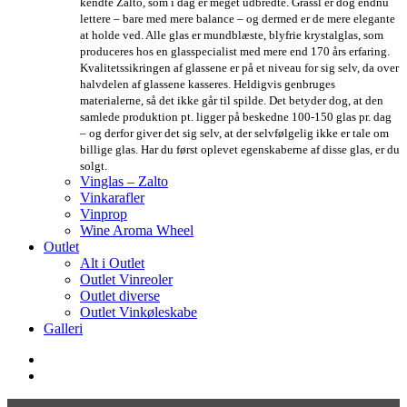
kendte Zalto, som i dag er meget udbredte. Grassl er dog endnu
lettere – bare med mere balance – og dermed er de mere elegante
at holde ved. Alle glas er mundblæste, blyfrie krystalglas, som
produceres hos en glasspecialist med mere end 170 års erfaring.
Kvalitetssikringen af glassene er på et niveau for sig selv, da over
halvdelen af glassene kasseres. Heldigvis genbruges
materialerne, så det ikke går til spilde. Det betyder dog, at den
samlede produktion pt. ligger på beskedne 100-150 glas pr. dag
– og derfor giver det sig selv, at der selvfølgelig ikke er tale om
billige glas. Har du først oplevet egenskaberne af disse glas, er du
solgt.
Vinglas – Zalto
Vinkarafler
Vinprop
Wine Aroma Wheel
Outlet
Alt i Outlet
Outlet Vinreoler
Outlet diverse
Outlet Vinkøleskabe
Galleri