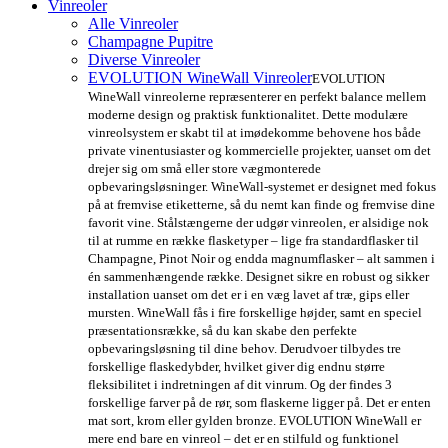
Vinreoler
Alle Vinreoler
Champagne Pupitre
Diverse Vinreoler
EVOLUTION WineWall Vinreoler
EVOLUTION
WineWall vinreolerne repræsenterer en perfekt balance mellem
moderne design og praktisk funktionalitet. Dette modulære
vinreolsystem er skabt til at imødekomme behovene hos både
private vinentusiaster og kommercielle projekter, uanset om det
drejer sig om små eller store vægmonterede
opbevaringsløsninger. WineWall-systemet er designet med fokus
på at fremvise etiketterne, så du nemt kan finde og fremvise dine
favorit vine. Stålstængerne der udgør vinreolen, er alsidige nok
til at rumme en række flasketyper – lige fra standardflasker til
Champagne, Pinot Noir og endda magnumflasker – alt sammen i
én sammenhængende række. Designet sikre en robust og sikker
installation uanset om det er i en væg lavet af træ, gips eller
mursten. WineWall fås i fire forskellige højder, samt en speciel
præsentationsrække, så du kan skabe den perfekte
opbevaringsløsning til dine behov. Derudvoer tilbydes tre
forskellige flaskedybder, hvilket giver dig endnu større
fleksibilitet i indretningen af dit vinrum. Og der findes 3
forskellige farver på de rør, som flaskerne ligger på. Det er enten
mat sort, krom eller gylden bronze. EVOLUTION WineWall er
mere end bare en vinreol – det er en stilfuld og funktionel