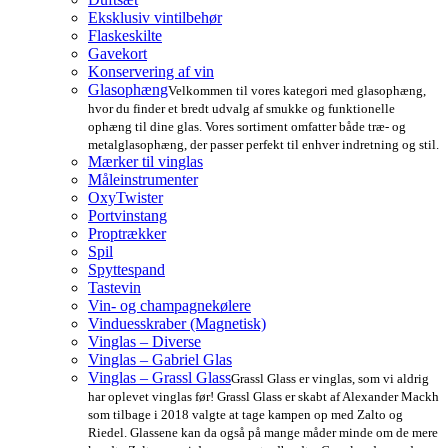
Eksklusiv vintilbehør
Flaskeskilte
Gavekort
Konservering af vin
Glasophæng
Velkommen til vores kategori med glasophæng,
hvor du finder et bredt udvalg af smukke og funktionelle
ophæng til dine glas. Vores sortiment omfatter både træ- og
metalglasophæng, der passer perfekt til enhver indretning og stil.
Mærker til vinglas
Måleinstrumenter
OxyTwister
Portvinstang
Proptrækker
Spil
Spyttespand
Tastevin
Vin- og champagnekølere
Vinduesskraber (Magnetisk)
Vinglas – Diverse
Vinglas – Gabriel Glas
Vinglas – Grassl Glass
Grassl Glass er vinglas, som vi aldrig
har oplevet vinglas før! Grassl Glass er skabt af Alexander Mackh
som tilbage i 2018 valgte at tage kampen op med Zalto og
Riedel. Glassene kan da også på mange måder minde om de mere