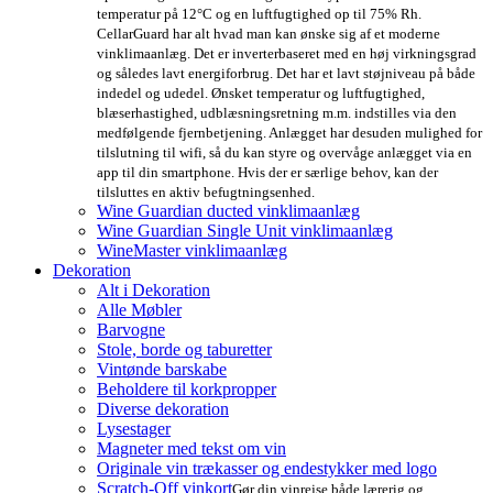
temperatur på 12°C og en luftfugtighed op til 75% Rh.
CellarGuard har alt hvad man kan ønske sig af et moderne
vinklimaanlæg. Det er inverterbaseret med en høj virkningsgrad
og således lavt energiforbrug. Det har et lavt støjniveau på både
indedel og udedel. Ønsket temperatur og luftfugtighed,
blæserhastighed, udblæsningsretning m.m. indstilles via den
medfølgende fjernbetjening. Anlægget har desuden mulighed for
tilslutning til wifi, så du kan styre og overvåge anlægget via en
app til din smartphone. Hvis der er særlige behov, kan der
tilsluttes en aktiv befugtningsenhed.
Wine Guardian ducted vinklimaanlæg
Wine Guardian Single Unit vinklimaanlæg
WineMaster vinklimaanlæg
Dekoration
Alt i Dekoration
Alle Møbler
Barvogne
Stole, borde og taburetter
Vintønde barskabe
Beholdere til korkpropper
Diverse dekoration
Lysestager
Magneter med tekst om vin
Originale vin trækasser og endestykker med logo
Scratch-Off vinkort
Gør din vinrejse både lærerig og