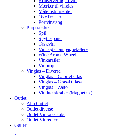
Konservering af vin
Mærker til vinglas
Måleinstrumenter
OxyTwister
Portvinstang
Proptrækker
Spil
Spyttespand
Tastevin
Vin- og champagnekølere
Wine Aroma Wheel
Vinkarafler
Vinprop
Vinglas – Diverse
Vinglas – Gabriel Glas
Vinglas – Grassl Glass
Vinglas – Zalto
Vinduesskraber (Magnetisk)
Outlet
Alt i Outlet
Outlet diverse
Outlet Vinkøleskabe
Outlet Vinreoler
Galleri