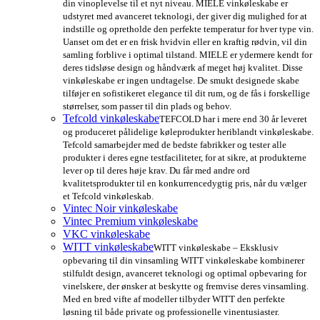
din vinoplevelse til et nyt niveau. MIELE vinkøleskabe er
udstyret med avanceret teknologi, der giver dig mulighed for at
indstille og opretholde den perfekte temperatur for hver type vin.
Uanset om det er en frisk hvidvin eller en kraftig rødvin, vil din
samling forblive i optimal tilstand. MIELE er ydermere kendt for
deres tidsløse design og håndværk af meget høj kvalitet. Disse
vinkøleskabe er ingen undtagelse. De smukt designede skabe
tilføjer en sofistikeret elegance til dit rum, og de fås i forskellige
størrelser, som passer til din plads og behov.
Tefcold vinkøleskabe
TEFCOLD har i mere end 30 år leveret
og produceret pålidelige køleprodukter heriblandt vinkøleskabe.
Tefcold samarbejder med de bedste fabrikker og tester alle
produkter i deres egne testfaciliteter, for at sikre, at produkterne
lever op til deres høje krav. Du får med andre ord
kvalitetsprodukter til en konkurrencedygtig pris, når du vælger
et Tefcold vinkøleskab.
Vintec Noir vinkøleskabe
Vintec Premium vinkøleskabe
VKC vinkøleskabe
WITT vinkøleskabe
WITT vinkøleskabe – Eksklusiv
opbevaring til din vinsamling WITT vinkøleskabe kombinerer
stilfuldt design, avanceret teknologi og optimal opbevaring for
vinelskere, der ønsker at beskytte og fremvise deres vinsamling.
Med en bred vifte af modeller tilbyder WITT den perfekte
løsning til både private og professionelle vinentusiaster.