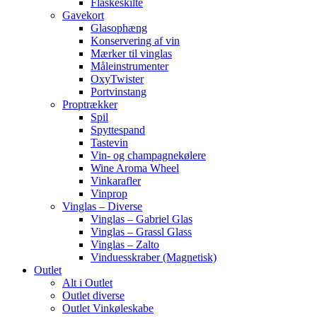
Flaskeskilte
Gavekort
Glasophæng
Konservering af vin
Mærker til vinglas
Måleinstrumenter
OxyTwister
Portvinstang
Proptrækker
Spil
Spyttespand
Tastevin
Vin- og champagnekølere
Wine Aroma Wheel
Vinkarafler
Vinprop
Vinglas – Diverse
Vinglas – Gabriel Glas
Vinglas – Grassl Glass
Vinglas – Zalto
Vinduesskraber (Magnetisk)
Outlet
Alt i Outlet
Outlet diverse
Outlet Vinkøleskabe