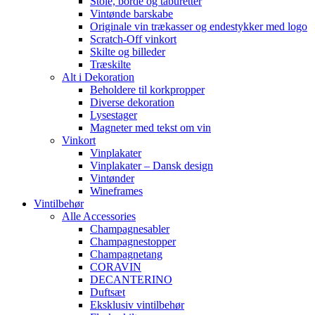
Stole, borde og taburetter
Vintønde barskabe
Originale vin trækasser og endestykker med logo
Scratch-Off vinkort
Skilte og billeder
Træskilte
Alt i Dekoration
Beholdere til korkpropper
Diverse dekoration
Lysestager
Magneter med tekst om vin
Vinkort
Vinplakater
Vinplakater – Dansk design
Vintønder
Wineframes
Vintilbehør
Alle Accessories
Champagnesabler
Champagnestopper
Champagnetang
CORAVIN
DECANTERINO
Duftsæt
Eksklusiv vintilbehør