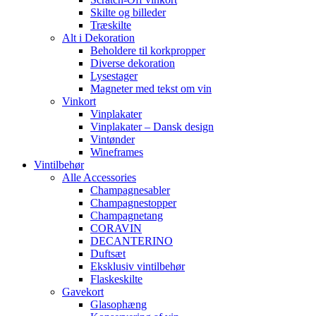
Skilte og billeder
Træskilte
Alt i Dekoration
Beholdere til korkpropper
Diverse dekoration
Lysestager
Magneter med tekst om vin
Vinkort
Vinplakater
Vinplakater – Dansk design
Vintønder
Wineframes
Vintilbehør
Alle Accessories
Champagnesabler
Champagnestopper
Champagnetang
CORAVIN
DECANTERINO
Duftsæt
Eksklusiv vintilbehør
Flaskeskilte
Gavekort
Glasophæng