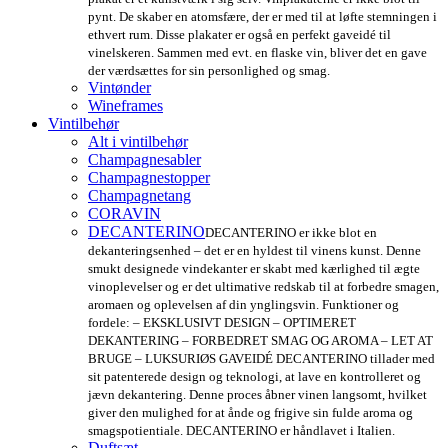
pynt. De skaber en atomsfære, der er med til at løfte stemningen i
ethvert rum. Disse plakater er også en perfekt gaveidé til
vinelskeren. Sammen med evt. en flaske vin, bliver det en gave
der værdsættes for sin personlighed og smag.
Vintønder
Wineframes
Vintilbehør
Alt i vintilbehør
Champagnesabler
Champagnestopper
Champagnetang
CORAVIN
DECANTERINO
DECANTERINO er ikke blot en
dekanteringsenhed – det er en hyldest til vinens kunst. Denne
smukt designede vindekanter er skabt med kærlighed til ægte
vinoplevelser og er det ultimative redskab til at forbedre smagen,
aromaen og oplevelsen af din ynglingsvin. Funktioner og
fordele: – EKSKLUSIVT DESIGN – OPTIMERET
DEKANTERING – FORBEDRET SMAG OG AROMA – LET AT
BRUGE – LUKSURIØS GAVEIDÉ DECANTERINO tillader med
sit patenterede design og teknologi, at lave en kontrolleret og
jævn dekantering. Denne proces åbner vinen langsomt, hvilket
giver den mulighed for at ånde og frigive sin fulde aroma og
smagspotientiale. DECANTERINO er håndlavet i Italien.
Duftsæt