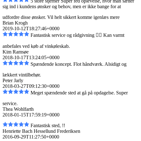
5 store stjerner Super fed oplevelse, hvor man sætter
sig ind i kundens ønsker og behov, men er
ikke bange for at
udfordre disse ønsker. Vil helt sikkert komme igen
læs mere
Brian Krogh
2019-10-12T18:27:46+0000
Fantastisk service og rådgivning 👌🏼 Kan varmt
anbefales ved køb af vinkøleskab.
Kim Ramsøe
2018-10-17T13:24:05+0000
Spændende koncept. Flot håndværk. Alsidigt og
lækkert vintilbehør.
Peter Jarly
2018-03-27T09:12:30+0000
Meget spændende sted at gå på opdagelse. Super
service.
Thea Wohlfarth
2018-01-15T17:59:19+0000
Fantastisk sted, !!
Henriette Bach Hessellund Frederiksen
2016-09-29T11:27:50+0000