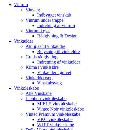
Vinrum
Vinvæg
Indbygget vinskab
Vinrum under trappe
Indretning af vinrum
Vinrum i glas
Rådgivning & Design
Vinkælder
Alu-glas til vinkældre
Belysning til vinkældre
Gratis rådgivning
Indretning af vinkælder
Klima i vinkældre
Vinkælder i gulvet
Vinkældervæg
Vinskabsvæg
Vinkøleskabe
Alle Vinskabe
Liebherr vinkøleskabe
MIELE vinkøleskabe
Vintec Noir vinkøleskabe
Vintec Premium vinkøleskabe
VKC vinkøleskabe
WITT vinkøleskabe
Della Marta vinkøleskabe