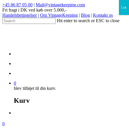
×
+45 86 87 05 00
|
Mail@vintagekeeping.com
Luk
Fri fragt i DK ved køb over 5.000,-
Handelsbetingelser
|
Om VintageKeeping
|
Blog
|
Kontakt os
Hit enter to search or ESC to close
0
blev tilføjet til din kurv.
Kurv
0