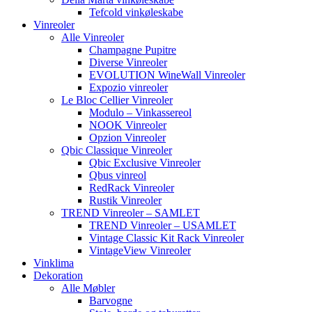
Tefcold vinkøleskabe
Vinreoler
Alle Vinreoler
Champagne Pupitre
Diverse Vinreoler
EVOLUTION WineWall Vinreoler
Expozio vinreoler
Le Bloc Cellier Vinreoler
Modulo – Vinkassereol
NOOK Vinreoler
Opzion Vinreoler
Qbic Classique Vinreoler
Qbic Exclusive Vinreoler
Qbus vinreol
RedRack Vinreoler
Rustik Vinreoler
TREND Vinreoler – SAMLET
TREND Vinreoler – USAMLET
Vintage Classic Kit Rack Vinreoler
VintageView Vinreoler
Vinklima
Dekoration
Alle Møbler
Barvogne