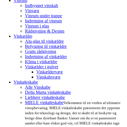
Vinrum
Indbygget vinskab
Vinvæg
Vinrum under trappe
Indretning af vinrum
Vinrum i glas
Rådgivning & Design
Vinkældre
Alu-glas til vinkældre
Belysning til vinkældre
Gratis rådgivning
Indretning af vinkælder
Klima i vinkældre
Vinkælder i gulvet
Vinkældervæg
Vinskabsvæg
Vinkøleskabe
Alle Vinskabe
Della Marta vinkøleskabe
Liebherr vinkøleskabe
MIELE vinkøleskabe
Velkommen til en verden af ultimativ
vinopbevaring. MIELE vinkøleskabe præsenterer det ypperste
inden for teknologi og design, der er skabt til at beskytte og
berige dine dyrebare flasker. Uanset om du er en passioneret
samler eller bare elsker god vin, vil MIELE vinkøleskabe tage