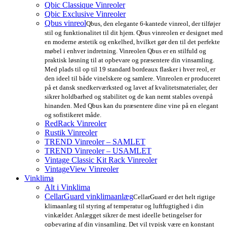
Qbic Classique Vinreoler
Qbic Exclusive Vinreoler
Qbus vinreol
Qbus, den elegante 6-kantede vinreol, der tilføjer
stil og funktionalitet til dit hjem. Qbus vinreolen er designet med
en moderne æstetik og enkelhed, hvilket gør den til det perfekte
møbel i enhver indretning. Vinreolen Qbus er en stilfuld og
praktisk løsning til at opbevare og præsentere din vinsamling.
Med plads til op til 19 standard bordeaux flasker i hver reol, er
den ideel til både vinelskere og samlere. Vinreolen er produceret
på et dansk snedkerværksted og lavet af kvalitetsmaterialer, der
sikrer holdbarhed og stabilitet og de kan nemt stables ovenpå
hinanden. Med Qbus kan du præsentere dine vine på en elegant
og sofistikeret måde.
RedRack Vinreoler
Rustik Vinreoler
TREND Vinreoler – SAMLET
TREND Vinreoler – USAMLET
Vintage Classic Kit Rack Vinreoler
VintageView Vinreoler
Vinklima
Alt i Vinklima
CellarGuard vinklimaanlæg
CellarGuard er det helt rigtige
klimaanlæg til styring af temperatur og luftfugtighed i din
vinkælder. Anlægget sikrer de mest ideelle betingelser for
opbevaring af din vinsamling. Det vil typisk være en konstant