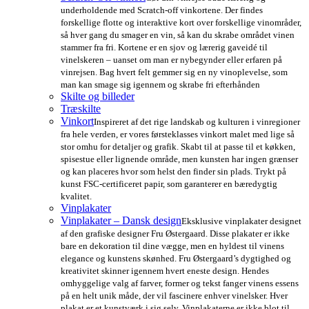
underholdende med Scratch-off vinkortene. Der findes
forskellige flotte og interaktive kort over forskellige vinområder,
så hver gang du smager en vin, så kan du skrabe området vinen
stammer fra fri. Kortene er en sjov og lærerig gaveidé til
vinelskeren – uanset om man er nybegynder eller erfaren på
vinrejsen. Bag hvert felt gemmer sig en ny vinoplevelse, som
man kan smage sig igennem og skrabe fri efterhånden
Skilte og billeder
Træskilte
Vinkort
Inspireret af det rige landskab og kulturen i vinregioner
fra hele verden, er vores førsteklasses vinkort malet med lige så
stor omhu for detaljer og grafik. Skabt til at passe til et køkken,
spisestue eller lignende område, men kunsten har ingen grænser
og kan placeres hvor som helst den finder sin plads. Trykt på
kunst FSC-certificeret papir, som garanterer en bæredygtig
kvalitet.
Vinplakater
Vinplakater – Dansk design
Eksklusive vinplakater designet
af den grafiske designer Fru Østergaard. Disse plakater er ikke
bare en dekoration til dine vægge, men en hyldest til vinens
elegance og kunstens skønhed. Fru Østergaard’s dygtighed og
kreativitet skinner igennem hvert eneste design. Hendes
omhyggelige valg af farver, former og tekst fanger vinens essens
på en helt unik måde, der vil fascinere enhver vinelsker. Hver
plakat er et kunstværk i sig selv. Vinplakaterne er ikke blot til