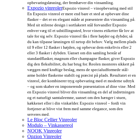
opbevaringsløsning, der fremhæver din vinsamling.
Expozio vinreoler
Expozio vinreol – vinopbevaring med stil
En Expozio vinreol er mere end bare et sted at opbevare dine
flasker – det er en elegant måde at præsentere din vinsamling på.
Med sit stilrene design i sortlakeret stål forvandler Expozio
enhver væg til et udstillingssted, hvor vinens etiketter får lov at
tale for sig selv. Expozio vinreol fås i flere højder og dybder, så
du kan tilpasse løsningen til netop dit behov. Vælg mellem plads
til 9 eller 12 flasker i højden, og opbevar dem enkeltvis eller 2
eller 3 flasker i dybden. Uanset om din samling består af
standardflasker, magnum eller champagne flasker, giver Expozio
dig den fleksibilitet, du har brug for. Reolen monteres sikkert på
væggen med kraftige beslag, mens de specialudformede stål-
arme holder flaskerne stabilt og præcist på plads. Resultatet er en
vinreol, der kombinerer tryg opbevaring med et moderne udtryk
– og som skaber en imponerende præsentation af dine vine. Med
en Expozio vinreol bliver din vinsamling en del af indretningen
og et naturligt samtaleemne, uanset om den hænger i stuen,
køkkenet eller i din vinkælder. Expozio vinreol – fordi vin
fortjener at blive vist frem med samme elegance, som den
serveres med.
Le Bloc Cellier Vinreoler
Modulo – Vinkassereol
NOOK Vinreoler
Opzion Vinreoler