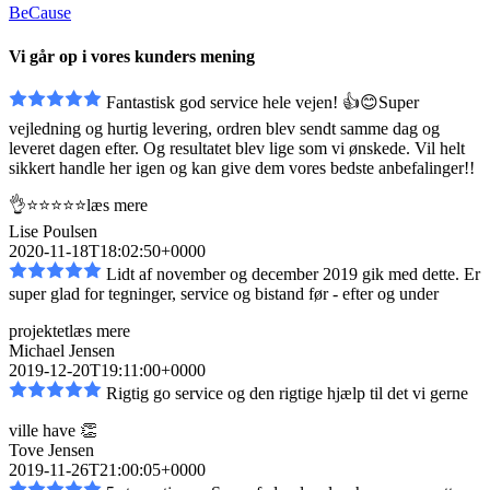
BeCause
Vi går op i vores kunders mening
Fantastisk god service hele vejen! 👍😊Super
vejledning og hurtig levering, ordren blev sendt
samme dag og
leveret dagen efter. Og resultatet blev lige som vi ønskede. Vil helt
sikkert handle her igen og kan give dem vores bedste anbefalinger!!
👌⭐️⭐️⭐️⭐️⭐️
læs mere
Lise Poulsen
2020-11-18T18:02:50+0000
Lidt af november og december 2019 gik med dette. Er
super glad for tegninger, service og bistand
før - efter og under
projektet
læs mere
Michael Jensen
2019-12-20T19:11:00+0000
Rigtig go service og den rigtige hjælp til det vi gerne
ville have 👏
Tove Jensen
2019-11-26T21:00:05+0000