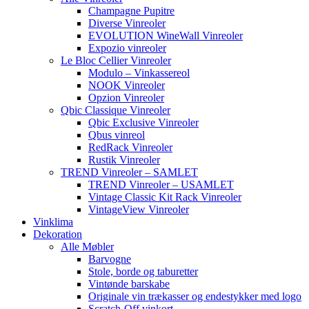
Champagne Pupitre
Diverse Vinreoler
EVOLUTION WineWall Vinreoler
Expozio vinreoler
Le Bloc Cellier Vinreoler
Modulo – Vinkassereol
NOOK Vinreoler
Opzion Vinreoler
Qbic Classique Vinreoler
Qbic Exclusive Vinreoler
Qbus vinreol
RedRack Vinreoler
Rustik Vinreoler
TREND Vinreoler – SAMLET
TREND Vinreoler – USAMLET
Vintage Classic Kit Rack Vinreoler
VintageView Vinreoler
Vinklima
Dekoration
Alle Møbler
Barvogne
Stole, borde og taburetter
Vintønde barskabe
Originale vin trækasser og endestykker med logo
Scratch-Off vinkort