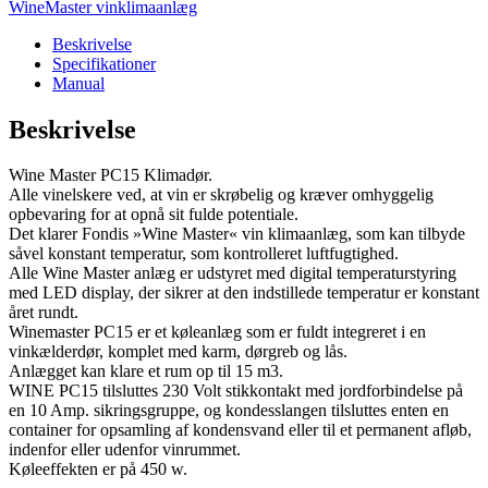
WineMaster vinklimaanlæg
Beskrivelse
Specifikationer
Manual
Beskrivelse
Wine Master PC15 Klimadør.
Alle vinelskere ved, at vin er skrøbelig og kræver omhyggelig
opbevaring for at opnå sit fulde potentiale.
Det klarer Fondis »Wine Master« vin klimaanlæg, som kan tilbyde
såvel konstant temperatur, som kontrolleret luftfugtighed.
Alle Wine Master anlæg er udstyret med digital temperaturstyring
med LED display, der sikrer at den indstillede temperatur er konstant
året rundt.
Winemaster PC15 er et køleanlæg som er fuldt integreret i en
vinkælderdør, komplet med karm, dørgreb og lås.
Anlægget kan klare et rum op til 15 m3.
WINE PC15 tilsluttes 230 Volt stikkontakt med jordforbindelse på
en 10 Amp. sikringsgruppe, og kondesslangen tilsluttes enten en
container for opsamling af kondensvand eller til et permanent afløb,
indenfor eller udenfor vinrummet.
Køleeffekten er på 450 w.