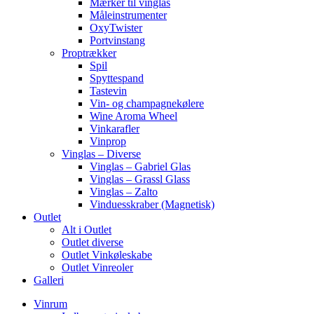
Mærker til vinglas
Måleinstrumenter
OxyTwister
Portvinstang
Proptrækker
Spil
Spyttespand
Tastevin
Vin- og champagnekølere
Wine Aroma Wheel
Vinkarafler
Vinprop
Vinglas – Diverse
Vinglas – Gabriel Glas
Vinglas – Grassl Glass
Vinglas – Zalto
Vinduesskraber (Magnetisk)
Outlet
Alt i Outlet
Outlet diverse
Outlet Vinkøleskabe
Outlet Vinreoler
Galleri
Vinrum