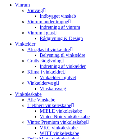
Vinrum
Vinvæg
Indbygget vinskab
Vinrum under trappe
Indretning af vinrum
Vinrum i glas
Rådgivning & Design
Vinkælder
Alu-glas til vinkældre
Belysning til vinkældre
Gratis rådgivning
Indretning af vinkælder
Klima i vinkældre
Vinkælder i gulvet
Vinkældervæg
Vinskabsvæg
Vinkøleskabe
Alle Vinskabe
Liebherr vinkøleskabe
MIELE vinkøleskabe
Vintec Noir vinkøleskabe
Vintec Premium vinkøleskabe
VKC vinkøleskabe
WITT vinkøleskabe
Della Marta vinkøleskabe