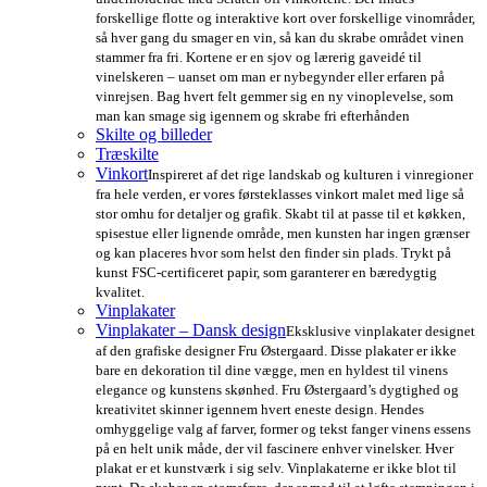
forskellige flotte og interaktive kort over forskellige vinområder,
så hver gang du smager en vin, så kan du skrabe området vinen
stammer fra fri. Kortene er en sjov og lærerig gaveidé til
vinelskeren – uanset om man er nybegynder eller erfaren på
vinrejsen. Bag hvert felt gemmer sig en ny vinoplevelse, som
man kan smage sig igennem og skrabe fri efterhånden
Skilte og billeder
Træskilte
Vinkort
Inspireret af det rige landskab og kulturen i vinregioner
fra hele verden, er vores førsteklasses vinkort malet med lige så
stor omhu for detaljer og grafik. Skabt til at passe til et køkken,
spisestue eller lignende område, men kunsten har ingen grænser
og kan placeres hvor som helst den finder sin plads. Trykt på
kunst FSC-certificeret papir, som garanterer en bæredygtig
kvalitet.
Vinplakater
Vinplakater – Dansk design
Eksklusive vinplakater designet
af den grafiske designer Fru Østergaard. Disse plakater er ikke
bare en dekoration til dine vægge, men en hyldest til vinens
elegance og kunstens skønhed. Fru Østergaard’s dygtighed og
kreativitet skinner igennem hvert eneste design. Hendes
omhyggelige valg af farver, former og tekst fanger vinens essens
på en helt unik måde, der vil fascinere enhver vinelsker. Hver
plakat er et kunstværk i sig selv. Vinplakaterne er ikke blot til