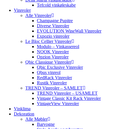
Tefcold vinkøleskabe
Vinreoler
Alle Vinreoler
Champagne Pupitre
Diverse Vinreoler
EVOLUTION WineWall Vinreoler
Expozio vinreoler
Le Bloc Cellier Vinreoler
Modulo – Vinkassereol
NOOK Vinreoler
Opzion Vinreoler
Qbic Classique Vinreoler
Qbic Exclusive Vinreoler
Qbus vinreol
RedRack Vinreoler
Rustik Vinreoler
TREND Vinreoler – SAMLET
TREND Vinreoler – USAMLET
Vintage Classic Kit Rack Vinreoler
VintageView Vinreoler
Vinklima
Dekoration
Alle Møbler
Barvogne