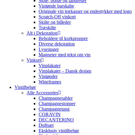
Stole, borde og taburetter
Vintønde barskabe
Originale vin trækasser og endestykker med logo
Scratch-Off vinkort
Skilte og billeder
Træskilte
Alt i Dekoration
Beholdere til korkpropper
Diverse dekoration
Lysestager
Magneter med tekst om vin
Vinkort
Vinplakater
Vinplakater – Dansk design
Vintønder
Wineframes
Vintilbehør
Alle Accessories
Champagnesabler
Champagnestopper
Champagnetang
CORAVIN
DECANTERINO
Duftsæt
Eksklusiv vintilbehør