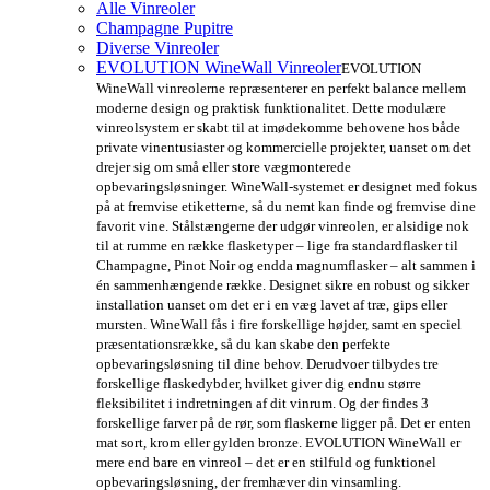
Alle Vinreoler
Champagne Pupitre
Diverse Vinreoler
EVOLUTION WineWall Vinreoler
EVOLUTION
WineWall vinreolerne repræsenterer en perfekt balance mellem
moderne design og praktisk funktionalitet. Dette modulære
vinreolsystem er skabt til at imødekomme behovene hos både
private vinentusiaster og kommercielle projekter, uanset om det
drejer sig om små eller store vægmonterede
opbevaringsløsninger. WineWall-systemet er designet med fokus
på at fremvise etiketterne, så du nemt kan finde og fremvise dine
favorit vine. Stålstængerne der udgør vinreolen, er alsidige nok
til at rumme en række flasketyper – lige fra standardflasker til
Champagne, Pinot Noir og endda magnumflasker – alt sammen i
én sammenhængende række. Designet sikre en robust og sikker
installation uanset om det er i en væg lavet af træ, gips eller
mursten. WineWall fås i fire forskellige højder, samt en speciel
præsentationsrække, så du kan skabe den perfekte
opbevaringsløsning til dine behov. Derudvoer tilbydes tre
forskellige flaskedybder, hvilket giver dig endnu større
fleksibilitet i indretningen af dit vinrum. Og der findes 3
forskellige farver på de rør, som flaskerne ligger på. Det er enten
mat sort, krom eller gylden bronze. EVOLUTION WineWall er
mere end bare en vinreol – det er en stilfuld og funktionel
opbevaringsløsning, der fremhæver din vinsamling.