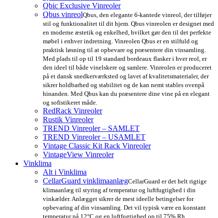
Qbic Exclusive Vinreoler
Qbus vinreol
Qbus, den elegante 6-kantede vinreol, der tilføjer
stil og funktionalitet til dit hjem. Qbus vinreolen er designet med
en moderne æstetik og enkelhed, hvilket gør den til det perfekte
møbel i enhver indretning. Vinreolen Qbus er en stilfuld og
praktisk løsning til at opbevare og præsentere din vinsamling.
Med plads til op til 19 standard bordeaux flasker i hver reol, er
den ideel til både vinelskere og samlere. Vinreolen er produceret
på et dansk snedkerværksted og lavet af kvalitetsmaterialer, der
sikrer holdbarhed og stabilitet og de kan nemt stables ovenpå
hinanden. Med Qbus kan du præsentere dine vine på en elegant
og sofistikeret måde.
RedRack Vinreoler
Rustik Vinreoler
TREND Vinreoler – SAMLET
TREND Vinreoler – USAMLET
Vintage Classic Kit Rack Vinreoler
VintageView Vinreoler
Vinklima
Alt i Vinklima
CellarGuard vinklimaanlæg
CellarGuard er det helt rigtige
klimaanlæg til styring af temperatur og luftfugtighed i din
vinkælder. Anlægget sikrer de mest ideelle betingelser for
opbevaring af din vinsamling. Det vil typisk være en konstant
temperatur på 12°C og en luftfugtighed op til 75% Rh.