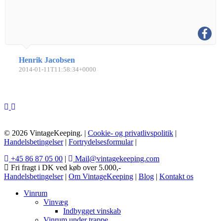
Henrik Jacobsen
2014-01-11T11:58:34+0000
© 2026 VintageKeeping. |
Cookie- og privatlivspolitik
|
Handelsbetingelser
|
Fortrydelsesformular
|
+45 86 87 05 00
|
Mail@vintagekeeping.com
Fri fragt i DK ved køb over 5.000,-
Handelsbetingelser
|
Om VintageKeeping
|
Blog
|
Kontakt os
Vinrum
Vinvæg
Indbygget vinskab
Vinrum under trappe