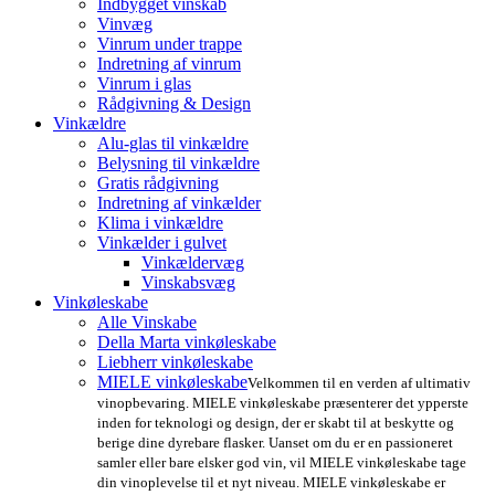
Indbygget vinskab
Vinvæg
Vinrum under trappe
Indretning af vinrum
Vinrum i glas
Rådgivning & Design
Vinkældre
Alu-glas til vinkældre
Belysning til vinkældre
Gratis rådgivning
Indretning af vinkælder
Klima i vinkældre
Vinkælder i gulvet
Vinkældervæg
Vinskabsvæg
Vinkøleskabe
Alle Vinskabe
Della Marta vinkøleskabe
Liebherr vinkøleskabe
MIELE vinkøleskabe
Velkommen til en verden af ultimativ
vinopbevaring. MIELE vinkøleskabe præsenterer det ypperste
inden for teknologi og design, der er skabt til at beskytte og
berige dine dyrebare flasker. Uanset om du er en passioneret
samler eller bare elsker god vin, vil MIELE vinkøleskabe tage
din vinoplevelse til et nyt niveau. MIELE vinkøleskabe er