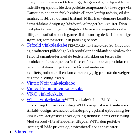
udstyret med avanceret teknologi, der giver dig mulighed for at
indstille og opretholde den perfekte temperatur for hver type vin.
Uanset om det er en frisk hvidvin eller en kraftig rødvin, vil din
samling forblive i optimal tilstand. MIELE er ydermere kendt for
deres tidsløse design og håndværk af meget høj kvalitet. Disse
vinkøleskabe er ingen undtagelse. De smukt designede skabe
tilføjer en sofistikeret elegance til dit rum, og de fås i forskellige
størrelser, som passer til din plads og behov.
Tefcold vinkøleskabe
TEFCOLD har i mere end 30 år leveret
og produceret pålidelige køleprodukter heriblandt vinkøleskabe.
Tefcold samarbejder med de bedste fabrikker og tester alle
produkter i deres egne testfaciliteter, for at sikre, at produkterne
lever op til deres høje krav. Du får med andre ord
kvalitetsprodukter til en konkurrencedygtig pris, når du vælger
et Tefcold vinkøleskab.
Vintec Noir vinkøleskabe
Vintec Premium vinkøleskabe
VKC vinkøleskabe
WITT vinkøleskabe
WITT vinkøleskabe – Eksklusiv
opbevaring til din vinsamling WITT vinkøleskabe kombinerer
stilfuldt design, avanceret teknologi og optimal opbevaring for
vinelskere, der ønsker at beskytte og fremvise deres vinsamling.
Med en bred vifte af modeller tilbyder WITT den perfekte
løsning til både private og professionelle vinentusiaster.
Vinreoler