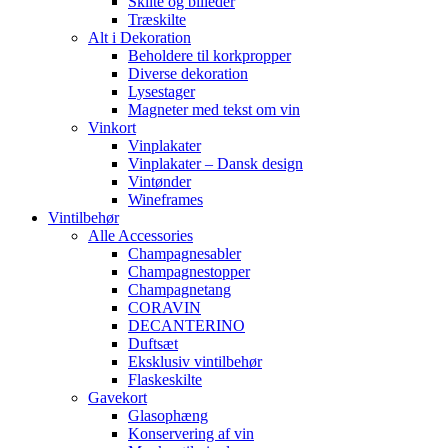
Skilte og billeder
Træskilte
Alt i Dekoration
Beholdere til korkpropper
Diverse dekoration
Lysestager
Magneter med tekst om vin
Vinkort
Vinplakater
Vinplakater – Dansk design
Vintønder
Wineframes
Vintilbehør
Alle Accessories
Champagnesabler
Champagnestopper
Champagnetang
CORAVIN
DECANTERINO
Duftsæt
Eksklusiv vintilbehør
Flaskeskilte
Gavekort
Glasophæng
Konservering af vin