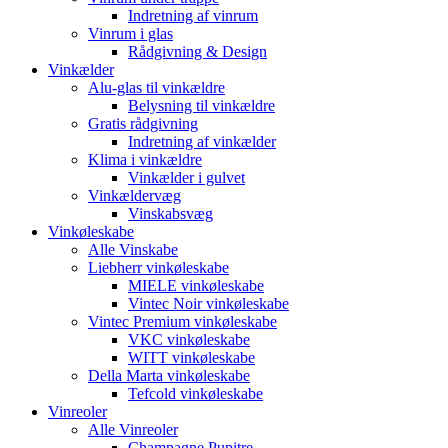
Indretning af vinrum
Vinrum i glas
Rådgivning & Design
Vinkælder
Alu-glas til vinkældre
Belysning til vinkældre
Gratis rådgivning
Indretning af vinkælder
Klima i vinkældre
Vinkælder i gulvet
Vinkældervæg
Vinskabsvæg
Vinkøleskabe
Alle Vinskabe
Liebherr vinkøleskabe
MIELE vinkøleskabe
Vintec Noir vinkøleskabe
Vintec Premium vinkøleskabe
VKC vinkøleskabe
WITT vinkøleskabe
Della Marta vinkøleskabe
Tefcold vinkøleskabe
Vinreoler
Alle Vinreoler
Champagne Pupitre