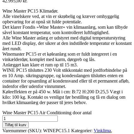
42.995,00
kr.
Wine Master PC15 Klimadør.
Alle vinelskere ved, at vin er skrøbelig og kræver omhyggelig
opbevaring for at opnå sit fulde potentiale.
Det klarer Fondis »Wine Master« vin klimaanlæg, som kan tilbyde
såvel konstant temperatur, som kontrolleret luftfugtighed.
Alle Wine Master anlæg er udstyret med digital temperaturstyring
med LED display, der sikrer at den indstillede temperatur er konstant
året rundt.
Winemaster PC15 er et køleanlæg som er fuldt integreret i en
vinkælderdør, komplet med karm, dørgreb og lås.
Anlægget kan klare et rum op til 15 m3.
WINE PC15 tilsluttes 230 Volt stikkontakt med jordforbindelse på
en 10 Amp. sikringsgruppe, og kondesslangen tilsluttes enten en
container for opsamling af kondensvand eller til et permanent afløb,
indenfor eller udenfor vinrummet.
Køleeffekten er på 450 w. Måi i cm: B:72 H:200 D:25,5 Vægt i
kilo: 100 kg. Kontakt os venligst før bestilling og få en dialog om
hvilket klimaanlæg der passer til jeres behov.
Wine Master PC15 Air Conditioning door antal
Tilføj til kurv
Varenummer (SKU):
WINEPC15.1
Kategorier:
Vinklima
,