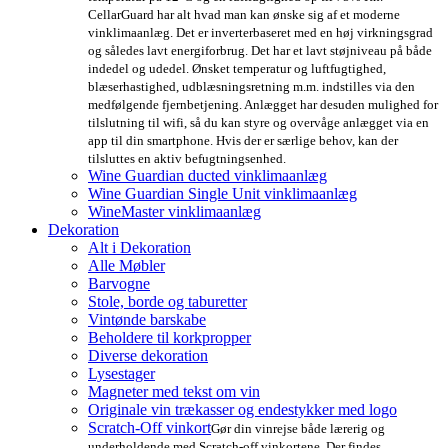
CellarGuard har alt hvad man kan ønske sig af et moderne
vinklimaanlæg. Det er inverterbaseret med en høj virkningsgrad
og således lavt energiforbrug. Det har et lavt støjniveau på både
indedel og udedel. Ønsket temperatur og luftfugtighed,
blæserhastighed, udblæsningsretning m.m. indstilles via den
medfølgende fjernbetjening. Anlægget har desuden mulighed for
tilslutning til wifi, så du kan styre og overvåge anlægget via en
app til din smartphone. Hvis der er særlige behov, kan der
tilsluttes en aktiv befugtningsenhed.
Wine Guardian ducted vinklimaanlæg
Wine Guardian Single Unit vinklimaanlæg
WineMaster vinklimaanlæg
Dekoration
Alt i Dekoration
Alle Møbler
Barvogne
Stole, borde og taburetter
Vintønde barskabe
Beholdere til korkpropper
Diverse dekoration
Lysestager
Magneter med tekst om vin
Originale vin trækasser og endestykker med logo
Scratch-Off vinkort
Gør din vinrejse både lærerig og
underholdende med Scratch-off vinkortene. Der findes