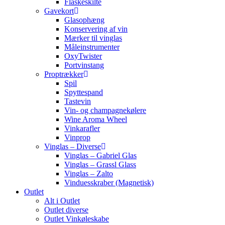
Flaskeskilte
Gavekort
Glasophæng
Konservering af vin
Mærker til vinglas
Måleinstrumenter
OxyTwister
Portvinstang
Proptrækker
Spil
Spyttespand
Tastevin
Vin- og champagnekølere
Wine Aroma Wheel
Vinkarafler
Vinprop
Vinglas – Diverse
Vinglas – Gabriel Glas
Vinglas – Grassl Glass
Vinglas – Zalto
Vinduesskraber (Magnetisk)
Outlet
Alt i Outlet
Outlet diverse
Outlet Vinkøleskabe