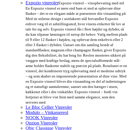
Expozio vinreoler
Expozio vinreol – vinopbevaring med stil
En Expozio vinreol er mere end bare et sted at opbevare dine
flasker – det er en elegant måde at præsentere din vinsamling på.
Med sit stilrene design i sortlakeret stål forvandler Expozio
enhver væg til et udstillingssted, hvor vinens etiketter får lov at
tale for sig selv. Expozio vinreol fås i flere højder og dybder, så
du kan tilpasse løsningen til netop dit behov. Vælg mellem plads
til 9 eller 12 flasker i højden, og opbevar dem enkeltvis eller 2
eller 3 flasker i dybden. Uanset om din samling består af
standardflasker, magnum eller champagne flasker, giver Expozio
dig den fleksibilitet, du har brug for. Reolen monteres sikkert på
væggen med kraftige beslag, mens de specialudformede stål-
arme holder flaskerne stabilt og præcist på plads. Resultatet er en
vinreol, der kombinerer tryg opbevaring med et moderne udtryk
– og som skaber en imponerende præsentation af dine vine. Med
en Expozio vinreol bliver din vinsamling en del af indretningen
og et naturligt samtaleemne, uanset om den hænger i stuen,
køkkenet eller i din vinkælder. Expozio vinreol – fordi vin
fortjener at blive vist frem med samme elegance, som den
serveres med.
Le Bloc Cellier Vinreoler
Modulo – Vinkassereol
NOOK Vinreoler
Opzion Vinreoler
Qbic Classique Vinreoler