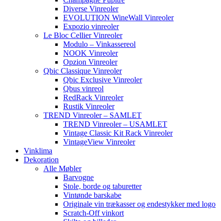
Diverse Vinreoler
EVOLUTION WineWall Vinreoler
Expozio vinreoler
Le Bloc Cellier Vinreoler
Modulo – Vinkassereol
NOOK Vinreoler
Opzion Vinreoler
Qbic Classique Vinreoler
Qbic Exclusive Vinreoler
Qbus vinreol
RedRack Vinreoler
Rustik Vinreoler
TREND Vinreoler – SAMLET
TREND Vinreoler – USAMLET
Vintage Classic Kit Rack Vinreoler
VintageView Vinreoler
Vinklima
Dekoration
Alle Møbler
Barvogne
Stole, borde og taburetter
Vintønde barskabe
Originale vin trækasser og endestykker med logo
Scratch-Off vinkort