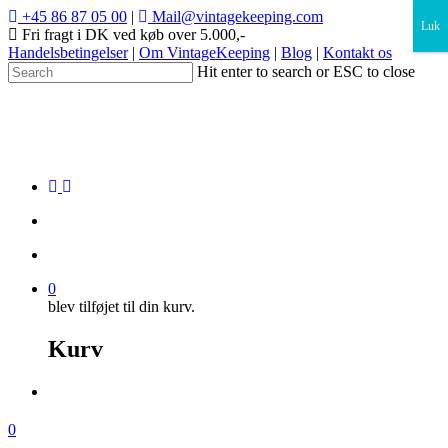
×
+45 86 87 05 00
|
Mail@vintagekeeping.com
Luk
Fri fragt i DK ved køb over 5.000,-
Handelsbetingelser
|
Om VintageKeeping
|
Blog
|
Kontakt os
Hit enter to search or ESC to close
0
blev tilføjet til din kurv.
Kurv
0