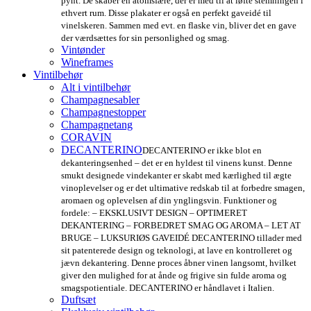
pynt. De skaber en atomsfære, der er med til at løfte stemningen i
ethvert rum. Disse plakater er også en perfekt gaveidé til
vinelskeren. Sammen med evt. en flaske vin, bliver det en gave
der værdsættes for sin personlighed og smag.
Vintønder
Wineframes
Vintilbehør
Alt i vintilbehør
Champagnesabler
Champagnestopper
Champagnetang
CORAVIN
DECANTERINO
DECANTERINO er ikke blot en
dekanteringsenhed – det er en hyldest til vinens kunst. Denne
smukt designede vindekanter er skabt med kærlighed til ægte
vinoplevelser og er det ultimative redskab til at forbedre smagen,
aromaen og oplevelsen af din ynglingsvin. Funktioner og
fordele: – EKSKLUSIVT DESIGN – OPTIMERET
DEKANTERING – FORBEDRET SMAG OG AROMA – LET AT
BRUGE – LUKSURIØS GAVEIDÉ DECANTERINO tillader med
sit patenterede design og teknologi, at lave en kontrolleret og
jævn dekantering. Denne proces åbner vinen langsomt, hvilket
giver den mulighed for at ånde og frigive sin fulde aroma og
smagspotientiale. DECANTERINO er håndlavet i Italien.
Duftsæt