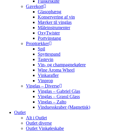
Flaskeskilte
Gavekort
Glasophæng
Konservering af vin
Mærker til vinglas
Måleinstrumenter
OxyTwister
Portvinstang
Proptrækker
Spil
Spyttespand
Tastevin
Vin- og champagnekølere
Wine Aroma Wheel
Vinkarafler
Vinprop
Vinglas – Diverse
Vinglas – Gabriel Glas
Vinglas – Grassl Glass
Vinglas – Zalto
Vinduesskraber (Magnetisk)
Outlet
Alt i Outlet
Outlet diverse
Outlet Vinkøleskabe