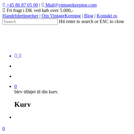
+45 86 87 05 00
|
Mail@vintagekeeping.com
Fri fragt i DK ved køb over 5.000,-
Handelsbetingelser
|
Om VintageKeeping
|
Blog
|
Kontakt os
Hit enter to search or ESC to close
0
blev tilføjet til din kurv.
Kurv
0