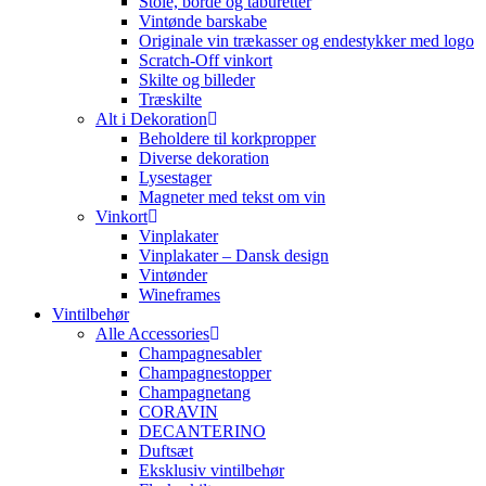
Stole, borde og taburetter
Vintønde barskabe
Originale vin trækasser og endestykker med logo
Scratch-Off vinkort
Skilte og billeder
Træskilte
Alt i Dekoration
Beholdere til korkpropper
Diverse dekoration
Lysestager
Magneter med tekst om vin
Vinkort
Vinplakater
Vinplakater – Dansk design
Vintønder
Wineframes
Vintilbehør
Alle Accessories
Champagnesabler
Champagnestopper
Champagnetang
CORAVIN
DECANTERINO
Duftsæt
Eksklusiv vintilbehør