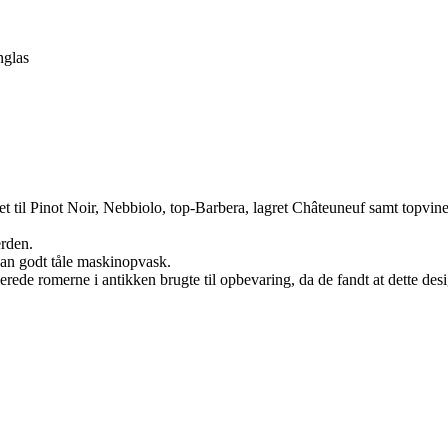
nglas
gnet til Pinot Noir, Nebbiolo, top-Barbera, lagret Châteuneuf samt topvi
erden.
kan godt tåle maskinopvask.
erede romerne i antikken brugte til opbevaring, da de fandt at dette d