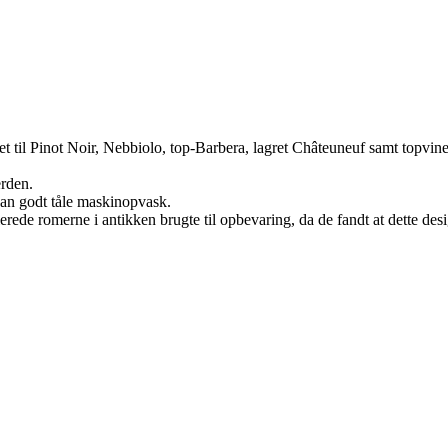
gnet til Pinot Noir, Nebbiolo, top-Barbera, lagret Châteuneuf samt topvi
erden.
kan godt tåle maskinopvask.
erede romerne i antikken brugte til opbevaring, da de fandt at dette d