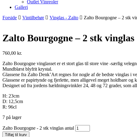
Outlet Vinreoler
Galleri
Forside
Vintilbehør
Vinglas - Zalto
Zalto Bourgogne – 2 stk vi
Zalto Bourgogne – 2 stk vinglas
760,00
kr.
Zalto Bourgogne vinglasset er et stort glas til store vine -særlig vele
Mundblæst blyfrit krystal.
Glassene fra Zalto Denk’Art regnes for nogle af de bedste vinglas i v
Glassene er papirtynde og fjerlette, men alligevel meget holdbare og 
Designet ud fra jordens hældningsvinkler 24, 48 og 72 grader, som all
H: 23cm
D: 12,5cm
R: 96cl
7 på lager
Zalto Bourgogne - 2 stk vinglas antal
Tilføj til kurv