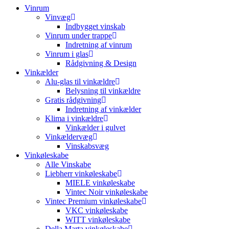
Vinrum
Vinvæg
Indbygget vinskab
Vinrum under trappe
Indretning af vinrum
Vinrum i glas
Rådgivning & Design
Vinkælder
Alu-glas til vinkældre
Belysning til vinkældre
Gratis rådgivning
Indretning af vinkælder
Klima i vinkældre
Vinkælder i gulvet
Vinkældervæg
Vinskabsvæg
Vinkøleskabe
Alle Vinskabe
Liebherr vinkøleskabe
MIELE vinkøleskabe
Vintec Noir vinkøleskabe
Vintec Premium vinkøleskabe
VKC vinkøleskabe
WITT vinkøleskabe
Della Marta vinkøleskabe