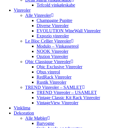
Tefcold vinkøleskabe
Vinreoler
Alle Vinreoler
Champagne Pupitre
Diverse Vinreoler
EVOLUTION WineWall Vinreoler
Expozio vinreoler
Le Bloc Cellier Vinreoler
Modulo – Vinkassereol
NOOK Vinreoler
Opzion Vinreoler
Qbic Classique Vinreoler
Qbic Exclusive Vinreoler
Qbus vinreol
RedRack Vinreoler
Rustik Vinreoler
TREND Vinreoler – SAMLET
TREND Vinreoler – USAMLET
Vintage Classic Kit Rack Vinreoler
VintageView Vinreoler
Vinklima
Dekoration
Alle Møbler
Barvogne