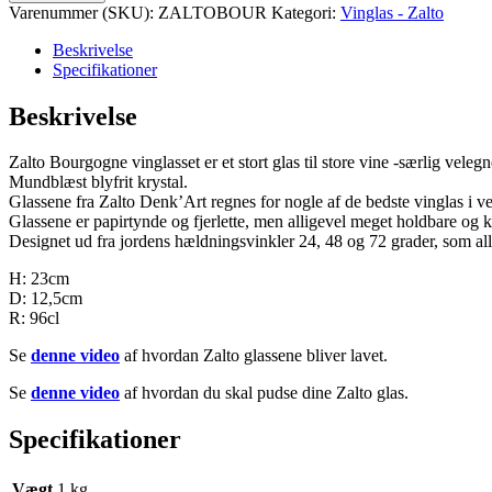
Varenummer (SKU):
ZALTOBOUR
Kategori:
Vinglas - Zalto
Beskrivelse
Specifikationer
Beskrivelse
Zalto Bourgogne vinglasset er et stort glas til store vine -særlig vele
Mundblæst blyfrit krystal.
Glassene fra Zalto Denk’Art regnes for nogle af de bedste vinglas i v
Glassene er papirtynde og fjerlette, men alligevel meget holdbare og 
Designet ud fra jordens hældningsvinkler 24, 48 og 72 grader, som all
H: 23cm
D: 12,5cm
R: 96cl
Se
denne video
af hvordan Zalto glassene bliver lavet.
Se
denne video
af hvordan du skal pudse dine Zalto glas.
Specifikationer
Vægt
1 kg