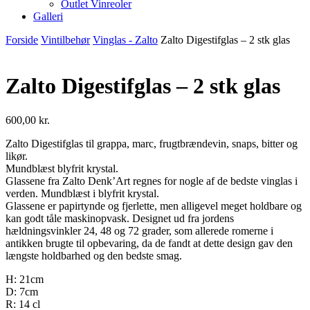
Outlet Vinreoler
Galleri
Forside
Vintilbehør
Vinglas - Zalto
Zalto Digestifglas – 2 stk glas
Zalto Digestifglas – 2 stk glas
600,00
kr.
Zalto Digestifglas til grappa, marc, frugtbrændevin, snaps, bitter og
likør.
Mundblæst blyfrit krystal.
Glassene fra Zalto Denk’Art regnes for nogle af de bedste vinglas i
verden. Mundblæst i blyfrit krystal.
Glassene er papirtynde og fjerlette, men alligevel meget holdbare og
kan godt tåle maskinopvask. Designet ud fra jordens
hældningsvinkler 24, 48 og 72 grader, som allerede romerne i
antikken brugte til opbevaring, da de fandt at dette design gav den
længste holdbarhed og den bedste smag.
H: 21cm
D: 7cm
R: 14 cl