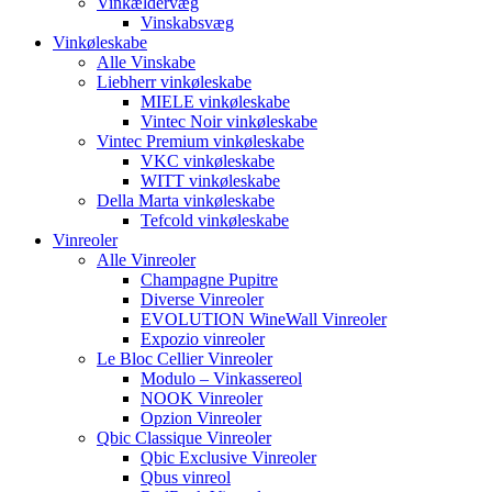
Vinkældervæg
Vinskabsvæg
Vinkøleskabe
Alle Vinskabe
Liebherr vinkøleskabe
MIELE vinkøleskabe
Vintec Noir vinkøleskabe
Vintec Premium vinkøleskabe
VKC vinkøleskabe
WITT vinkøleskabe
Della Marta vinkøleskabe
Tefcold vinkøleskabe
Vinreoler
Alle Vinreoler
Champagne Pupitre
Diverse Vinreoler
EVOLUTION WineWall Vinreoler
Expozio vinreoler
Le Bloc Cellier Vinreoler
Modulo – Vinkassereol
NOOK Vinreoler
Opzion Vinreoler
Qbic Classique Vinreoler
Qbic Exclusive Vinreoler
Qbus vinreol