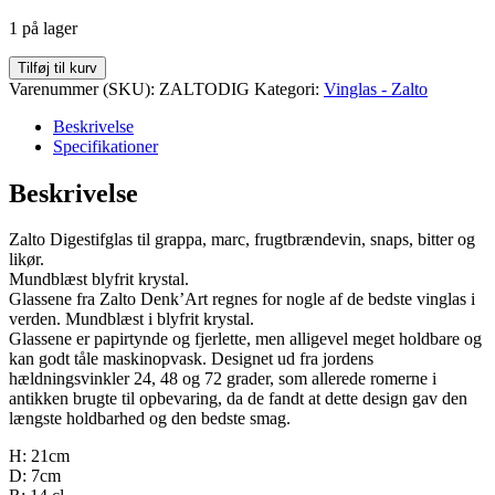
1 på lager
Zalto
Tilføj til kurv
Digestifglas
Varenummer (SKU):
ZALTODIG
Kategori:
Vinglas - Zalto
-
2
Beskrivelse
stk
Specifikationer
glas
antal
Beskrivelse
Zalto Digestifglas til grappa, marc, frugtbrændevin, snaps, bitter og
likør.
Mundblæst blyfrit krystal.
Glassene fra Zalto Denk’Art regnes for nogle af de bedste vinglas i
verden. Mundblæst i blyfrit krystal.
Glassene er papirtynde og fjerlette, men alligevel meget holdbare og
kan godt tåle maskinopvask. Designet ud fra jordens
hældningsvinkler 24, 48 og 72 grader, som allerede romerne i
antikken brugte til opbevaring, da de fandt at dette design gav den
længste holdbarhed og den bedste smag.
H: 21cm
D: 7cm