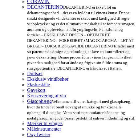
CORAVIN
DECANTERINO
DECANTERINO er ikke blot en
dekanteringsenhed – det er en hyldest til vinens kunst. Denne
smukt designede vindekanter er skabt med kærlighed til ægte
vinoplevelser og er det ultimative redskab til at forbedre smagen,
aromaen og oplevelsen af din ynglingsvin. Funktioner og
fordele: – EKSKLUSIVT DESIGN – OPTIMERET
DEKANTERING – FORBEDRET SMAG OG AROMA – LET AT
BRUGE – LUKSURIØS GAVEIDÉ DECANTERINO tillader med
sit patenterede design og teknologi, at lave en kontrolleret og
jævn dekantering. Denne proces åbner vinen langsomt, hvilket
giver den mulighed for at ånde og frigive sin fulde aroma og
smagspotientiale. DECANTERINO er håndlavet i Italien.
Duftsæt
Eksklusiv vintilbehør
Flaskeskilte
Gavekort
Konservering af vin
Glasophæng
Velkommen til vores kategori med glasophæng,
hvor du finder et bredt udvalg af smukke og funktionelle
ophæng til dine glas. Vores sortiment omfatter både træ- og
metalglasophæng, der passer perfekt til enhver indretning og stil.
Mærker til vinglas
Måleinstrumenter
OxyTwister