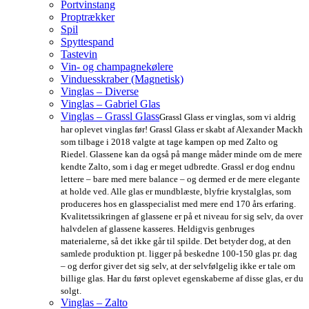
Portvinstang
Proptrækker
Spil
Spyttespand
Tastevin
Vin- og champagnekølere
Vinduesskraber (Magnetisk)
Vinglas – Diverse
Vinglas – Gabriel Glas
Vinglas – Grassl Glass
Grassl Glass er vinglas, som vi aldrig
har oplevet vinglas før! Grassl Glass er skabt af Alexander Mackh
som tilbage i 2018 valgte at tage kampen op med Zalto og
Riedel. Glassene kan da også på mange måder minde om de mere
kendte Zalto, som i dag er meget udbredte. Grassl er dog endnu
lettere – bare med mere balance – og dermed er de mere elegante
at holde ved. Alle glas er mundblæste, blyfrie krystalglas, som
produceres hos en glasspecialist med mere end 170 års erfaring.
Kvalitetssikringen af glassene er på et niveau for sig selv, da over
halvdelen af glassene kasseres. Heldigvis genbruges
materialerne, så det ikke går til spilde. Det betyder dog, at den
samlede produktion pt. ligger på beskedne 100-150 glas pr. dag
– og derfor giver det sig selv, at der selvfølgelig ikke er tale om
billige glas. Har du først oplevet egenskaberne af disse glas, er du
solgt.
Vinglas – Zalto