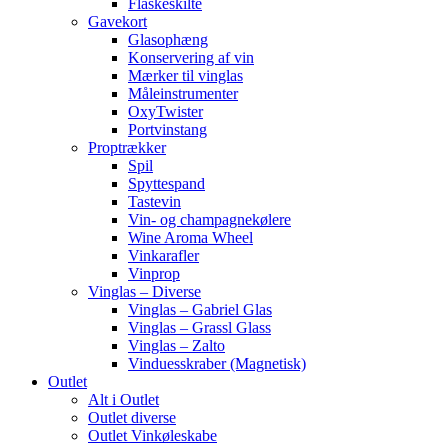
Flaskeskilte
Gavekort
Glasophæng
Konservering af vin
Mærker til vinglas
Måleinstrumenter
OxyTwister
Portvinstang
Proptrækker
Spil
Spyttespand
Tastevin
Vin- og champagnekølere
Wine Aroma Wheel
Vinkarafler
Vinprop
Vinglas – Diverse
Vinglas – Gabriel Glas
Vinglas – Grassl Glass
Vinglas – Zalto
Vinduesskraber (Magnetisk)
Outlet
Alt i Outlet
Outlet diverse
Outlet Vinkøleskabe