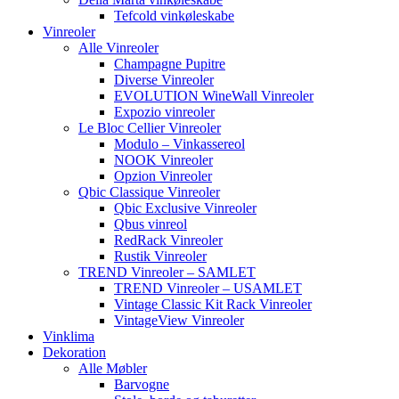
Tefcold vinkøleskabe
Vinreoler
Alle Vinreoler
Champagne Pupitre
Diverse Vinreoler
EVOLUTION WineWall Vinreoler
Expozio vinreoler
Le Bloc Cellier Vinreoler
Modulo – Vinkassereol
NOOK Vinreoler
Opzion Vinreoler
Qbic Classique Vinreoler
Qbic Exclusive Vinreoler
Qbus vinreol
RedRack Vinreoler
Rustik Vinreoler
TREND Vinreoler – SAMLET
TREND Vinreoler – USAMLET
Vintage Classic Kit Rack Vinreoler
VintageView Vinreoler
Vinklima
Dekoration
Alle Møbler
Barvogne