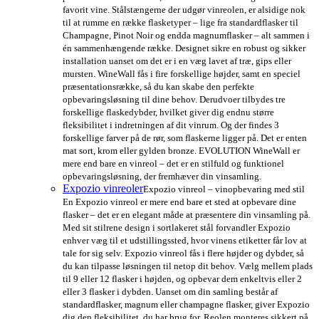
favorit vine. Stålstængerne der udgør vinreolen, er alsidige nok
til at rumme en række flasketyper – lige fra standardflasker til
Champagne, Pinot Noir og endda magnumflasker – alt sammen i
én sammenhængende række. Designet sikre en robust og sikker
installation uanset om det er i en væg lavet af træ, gips eller
mursten. WineWall fås i fire forskellige højder, samt en speciel
præsentationsrække, så du kan skabe den perfekte
opbevaringsløsning til dine behov. Derudvoer tilbydes tre
forskellige flaskedybder, hvilket giver dig endnu større
fleksibilitet i indretningen af dit vinrum. Og der findes 3
forskellige farver på de rør, som flaskerne ligger på. Det er enten
mat sort, krom eller gylden bronze. EVOLUTION WineWall er
mere end bare en vinreol – det er en stilfuld og funktionel
opbevaringsløsning, der fremhæver din vinsamling.
Expozio vinreoler
Expozio vinreol – vinopbevaring med stil
En Expozio vinreol er mere end bare et sted at opbevare dine
flasker – det er en elegant måde at præsentere din vinsamling på.
Med sit stilrene design i sortlakeret stål forvandler Expozio
enhver væg til et udstillingssted, hvor vinens etiketter får lov at
tale for sig selv. Expozio vinreol fås i flere højder og dybder, så
du kan tilpasse løsningen til netop dit behov. Vælg mellem plads
til 9 eller 12 flasker i højden, og opbevar dem enkeltvis eller 2
eller 3 flasker i dybden. Uanset om din samling består af
standardflasker, magnum eller champagne flasker, giver Expozio
dig den fleksibilitet, du har brug for. Reolen monteres sikkert på