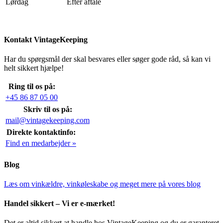
Lørdag
Efter aftale
Kontakt VintageKeeping
Har du spørgsmål der skal besvares eller søger gode råd, så kan vi
helt sikkert hjælpe!
Ring til os på:
+45 86 87 05 00
Skriv til os på:
mail@vintagekeeping.com
Direkte kontaktinfo:
Find en medarbejder »
Blog
Læs om vinkældre, vinkøleskabe og meget mere på vores blog
Handel sikkert – Vi er e-mærket!
Det er altid sikkert at handle hos VintageKeeping og du er garanteret