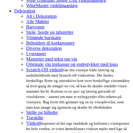
Wine Guardian Single Unit vinklimaanlæg
WineMaster vinklimaanlæg
Dekoration
Alt i Dekoration
Alle Møbler
Barvogne
Stole, borde og taburetter
Vintønde barskabe
Beholdere til korkpropper
Diverse dekoration
Lysestager
Magneter med tekst om vin
Originale vin trækasser og endestykker med logo
Scratch-Off vinkort
Gør din vinrejse både lærerig og
underholdende med Scratch-off vinkortene. Der findes
forskellige flotte og interaktive kort over forskellige vinområder,
så hver gang du smager en vin, så kan du skrabe området vinen
stammer fra fri. Kortene er en sjov og lærerig gaveidé til
vinelskeren – uanset om man er nybegynder eller erfaren på
vinrejsen. Bag hvert felt gemmer sig en ny vinoplevelse, som
man kan smage sig igennem og skrabe fri efterhånden
Skilte og billeder
Træskilte
Vinkort
Inspireret af det rige landskab og kulturen i vinregioner
fra hele verden, er vores førsteklasses vinkort malet med lige så