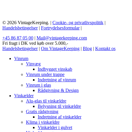
© 2026 VintageKeeping. |
Cookie- og privatlivspolitik
|
Handelsbetingelser
|
Fortrydelsesformular
|
+45 86 87 05 00
|
Mail@vintagekeeping.com
Fri fragt i DK ved køb over 5.000,-
Handelsbetingelser
|
Om VintageKeeping
|
Blog
|
Kontakt os
Vinrum
Vinvæg
Indbygget vinskab
Vinrum under trappe
Indretning af vinrum
Vinrum i glas
Rådgivning & Design
Vinkælder
Alu-glas til vinkældre
Belysning til vinkældre
Gratis rådgivning
Indretning af vinkælder
Klima i vinkældre
Vinkælder i gulvet