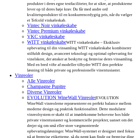
produkter i deres egne testfaciliteter, for at sikre, at produkterne
lever op til deres høje krav. Du får med andre ord
kvalitetsprodukter til en konkurrencedygtig pris, når du vælger
et Tefcold vinkøleskab.
Vintec Noir vinkøleskabe
Vintec Premium vinkøleskabe
VKC vinkøleskabe
WITT vinkøleskabe
WITT vinkøleskabe – Eksklusiv
opbevaring til din vinsamling WITT vinkøleskabe kombinerer
stilfuldt design, avanceret teknologi og optimal opbevaring for
vinelskere, der ønsker at beskytte og fremvise deres vinsamling.
Med en bred vifte af modeller tilbyder WITT den perfekte
løsning til både private og professionelle vinentusiaster.
Vinreoler
Alle Vinreoler
Champagne Pupitre
Diverse Vinreoler
EVOLUTION WineWall Vinreoler
EVOLUTION
WineWall vinreolerne repræsenterer en perfekt balance mellem
moderne design og praktisk funktionalitet. Dette modulære
vinreolsystem er skabt til at imødekomme behovene hos både
private vinentusiaster og kommercielle projekter, uanset om det
drejer sig om små eller store vægmonterede
opbevaringsløsninger. WineWall-systemet er designet med fokus
på at fremvise etiketterne, så du nemt kan finde og fremvise dine