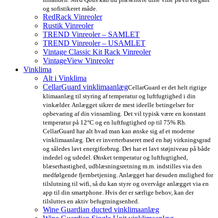
og sofistikeret måde.
RedRack Vinreoler
Rustik Vinreoler
TREND Vinreoler – SAMLET
TREND Vinreoler – USAMLET
Vintage Classic Kit Rack Vinreoler
VintageView Vinreoler
Vinklima
Alt i Vinklima
CellarGuard vinklimaanlæg
CellarGuard er det helt rigtige
klimaanlæg til styring af temperatur og luftfugtighed i din
vinkælder. Anlægget sikrer de mest ideelle betingelser for
opbevaring af din vinsamling. Det vil typisk være en konstant
temperatur på 12°C og en luftfugtighed op til 75% Rh.
CellarGuard har alt hvad man kan ønske sig af et moderne
vinklimaanlæg. Det er inverterbaseret med en høj virkningsgrad
og således lavt energiforbrug. Det har et lavt støjniveau på både
indedel og udedel. Ønsket temperatur og luftfugtighed,
blæserhastighed, udblæsningsretning m.m. indstilles via den
medfølgende fjernbetjening. Anlægget har desuden mulighed for
tilslutning til wifi, så du kan styre og overvåge anlægget via en
app til din smartphone. Hvis der er særlige behov, kan der
tilsluttes en aktiv befugtningsenhed.
Wine Guardian ducted vinklimaanlæg