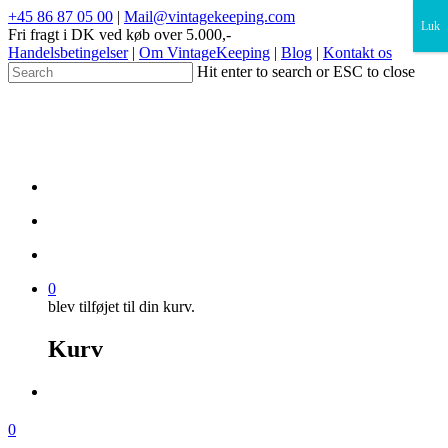
×
+45 86 87 05 00
|
Mail@vintagekeeping.com
Luk
Fri fragt i DK ved køb over 5.000,-
Handelsbetingelser
|
Om VintageKeeping
|
Blog
|
Kontakt os
Hit enter to search or ESC to close
0
blev tilføjet til din kurv.
Kurv
0