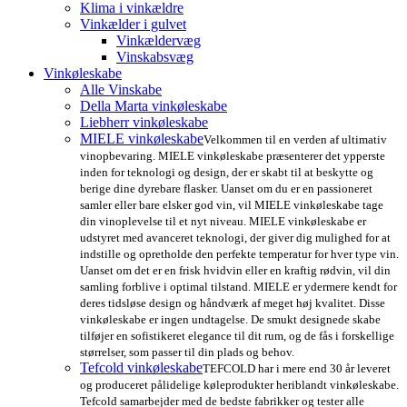
Klima i vinkældre
Vinkælder i gulvet
Vinkældervæg
Vinskabsvæg
Vinkøleskabe
Alle Vinskabe
Della Marta vinkøleskabe
Liebherr vinkøleskabe
MIELE vinkøleskabe
Velkommen til en verden af ultimativ
vinopbevaring. MIELE vinkøleskabe præsenterer det ypperste
inden for teknologi og design, der er skabt til at beskytte og
berige dine dyrebare flasker. Uanset om du er en passioneret
samler eller bare elsker god vin, vil MIELE vinkøleskabe tage
din vinoplevelse til et nyt niveau. MIELE vinkøleskabe er
udstyret med avanceret teknologi, der giver dig mulighed for at
indstille og opretholde den perfekte temperatur for hver type vin.
Uanset om det er en frisk hvidvin eller en kraftig rødvin, vil din
samling forblive i optimal tilstand. MIELE er ydermere kendt for
deres tidsløse design og håndværk af meget høj kvalitet. Disse
vinkøleskabe er ingen undtagelse. De smukt designede skabe
tilføjer en sofistikeret elegance til dit rum, og de fås i forskellige
størrelser, som passer til din plads og behov.
Tefcold vinkøleskabe
TEFCOLD har i mere end 30 år leveret
og produceret pålidelige køleprodukter heriblandt vinkøleskabe.
Tefcold samarbejder med de bedste fabrikker og tester alle