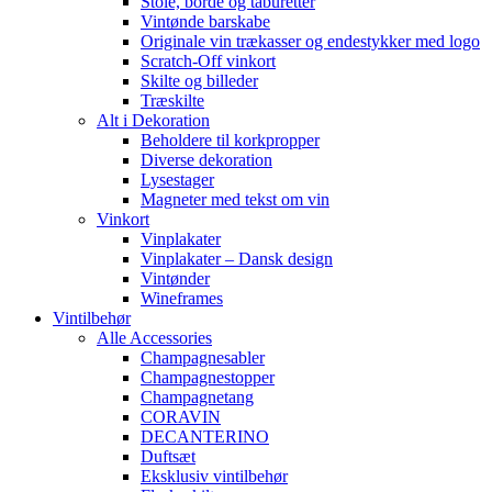
Stole, borde og taburetter
Vintønde barskabe
Originale vin trækasser og endestykker med logo
Scratch-Off vinkort
Skilte og billeder
Træskilte
Alt i Dekoration
Beholdere til korkpropper
Diverse dekoration
Lysestager
Magneter med tekst om vin
Vinkort
Vinplakater
Vinplakater – Dansk design
Vintønder
Wineframes
Vintilbehør
Alle Accessories
Champagnesabler
Champagnestopper
Champagnetang
CORAVIN
DECANTERINO
Duftsæt
Eksklusiv vintilbehør