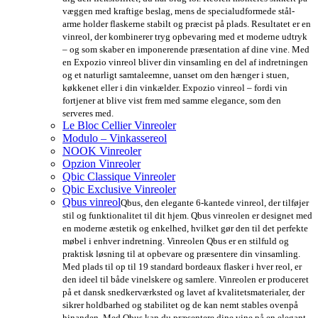
væggen med kraftige beslag, mens de specialudformede stål-
arme holder flaskerne stabilt og præcist på plads. Resultatet er en
vinreol, der kombinerer tryg opbevaring med et moderne udtryk
– og som skaber en imponerende præsentation af dine vine. Med
en Expozio vinreol bliver din vinsamling en del af indretningen
og et naturligt samtaleemne, uanset om den hænger i stuen,
køkkenet eller i din vinkælder. Expozio vinreol – fordi vin
fortjener at blive vist frem med samme elegance, som den
serveres med.
Le Bloc Cellier Vinreoler
Modulo – Vinkassereol
NOOK Vinreoler
Opzion Vinreoler
Qbic Classique Vinreoler
Qbic Exclusive Vinreoler
Qbus vinreol
Qbus, den elegante 6-kantede vinreol, der tilføjer
stil og funktionalitet til dit hjem. Qbus vinreolen er designet med
en moderne æstetik og enkelhed, hvilket gør den til det perfekte
møbel i enhver indretning. Vinreolen Qbus er en stilfuld og
praktisk løsning til at opbevare og præsentere din vinsamling.
Med plads til op til 19 standard bordeaux flasker i hver reol, er
den ideel til både vinelskere og samlere. Vinreolen er produceret
på et dansk snedkerværksted og lavet af kvalitetsmaterialer, der
sikrer holdbarhed og stabilitet og de kan nemt stables ovenpå
hinanden. Med Qbus kan du præsentere dine vine på en elegant