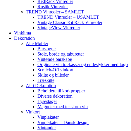
RedRack Vinreoler
Rustik Vinreoler
TREND Vinreoler – SAMLET
TREND Vinreoler – USAMLET
Vintage Classic Kit Rack Vinreoler
VintageView Vinreoler
Vinklima
Dekoration
Alle Møbler
Barvogne
Stole, borde og taburetter
Vintønde barskabe
Originale vin trækasser og endestykker med logo
Scratch-Off vinkort
Skilte og billeder
Træskilte
Alt i Dekoration
Beholdere til korkpropper
Diverse dekoration
Lysestager
Magneter med tekst om vin
Vinkort
Vinplakater
Vinplakater – Dansk design
Vintønder