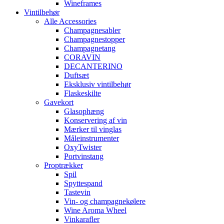
Wineframes
Vintilbehør
Alle Accessories
Champagnesabler
Champagnestopper
Champagnetang
CORAVIN
DECANTERINO
Duftsæt
Eksklusiv vintilbehør
Flaskeskilte
Gavekort
Glasophæng
Konservering af vin
Mærker til vinglas
Måleinstrumenter
OxyTwister
Portvinstang
Proptrækker
Spil
Spyttespand
Tastevin
Vin- og champagnekølere
Wine Aroma Wheel
Vinkarafler