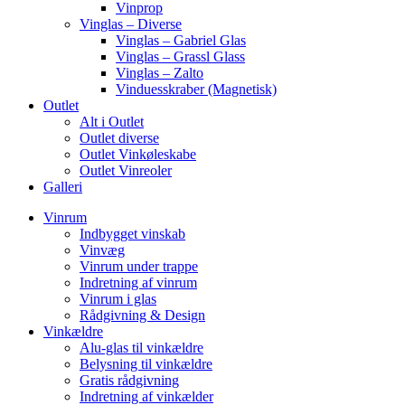
Vinprop
Vinglas – Diverse
Vinglas – Gabriel Glas
Vinglas – Grassl Glass
Vinglas – Zalto
Vinduesskraber (Magnetisk)
Outlet
Alt i Outlet
Outlet diverse
Outlet Vinkøleskabe
Outlet Vinreoler
Galleri
Vinrum
Indbygget vinskab
Vinvæg
Vinrum under trappe
Indretning af vinrum
Vinrum i glas
Rådgivning & Design
Vinkældre
Alu-glas til vinkældre
Belysning til vinkældre
Gratis rådgivning
Indretning af vinkælder