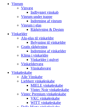
Vinrum
Vinvæg
Indbygget vinskab
Vinrum under trappe
Indretning af vinrum
Vinrum i glas
Rådgivning & Design
Vinkælder
Alu-glas til vinkældre
Belysning til vinkældre
Gratis rådgivning
Indretning af vinkælder
Klima i vinkældre
Vinkælder i gulvet
Vinkældervæg
Vinskabsvæg
Vinkøleskabe
Alle Vinskabe
Liebherr vinkøleskabe
MIELE vinkøleskabe
Vintec Noir vinkøleskabe
Vintec Premium vinkøleskabe
VKC vinkøleskabe
WITT vinkøleskabe
Della Marta vinkøleskabe