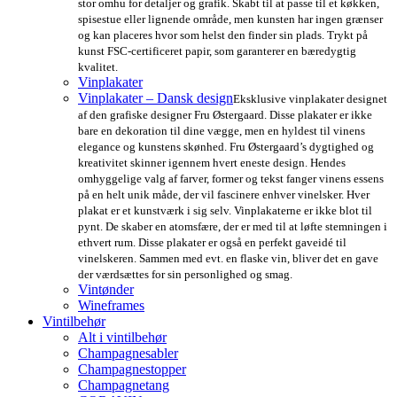
stor omhu for detaljer og grafik. Skabt til at passe til et køkken,
spisestue eller lignende område, men kunsten har ingen grænser
og kan placeres hvor som helst den finder sin plads. Trykt på
kunst FSC-certificeret papir, som garanterer en bæredygtig
kvalitet.
Vinplakater
Vinplakater – Dansk design
Eksklusive vinplakater designet
af den grafiske designer Fru Østergaard. Disse plakater er ikke
bare en dekoration til dine vægge, men en hyldest til vinens
elegance og kunstens skønhed. Fru Østergaard’s dygtighed og
kreativitet skinner igennem hvert eneste design. Hendes
omhyggelige valg af farver, former og tekst fanger vinens essens
på en helt unik måde, der vil fascinere enhver vinelsker. Hver
plakat er et kunstværk i sig selv. Vinplakaterne er ikke blot til
pynt. De skaber en atomsfære, der er med til at løfte stemningen i
ethvert rum. Disse plakater er også en perfekt gaveidé til
vinelskeren. Sammen med evt. en flaske vin, bliver det en gave
der værdsættes for sin personlighed og smag.
Vintønder
Wineframes
Vintilbehør
Alt i vintilbehør
Champagnesabler
Champagnestopper
Champagnetang