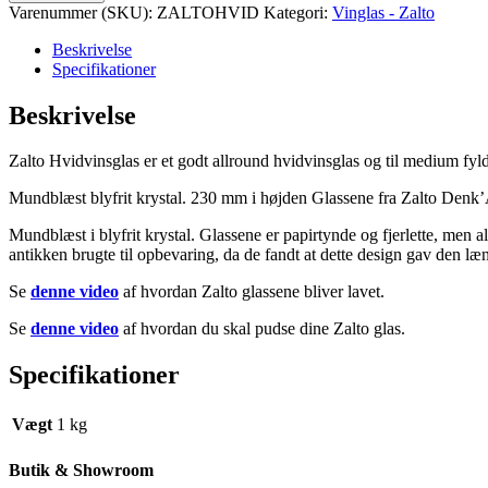
-
Varenummer (SKU):
ZALTOHVID
Kategori:
Vinglas - Zalto
2
stk
Beskrivelse
vinglas
Specifikationer
antal
Beskrivelse
Zalto Hvidvinsglas er et godt allround hvidvinsglas og til medium fyl
Mundblæst blyfrit krystal. 230 mm i højden Glassene fra Zalto Denk’Ar
Mundblæst i blyfrit krystal. Glassene er papirtynde og fjerlette, men
antikken brugte til opbevaring, da de fandt at dette design gav den l
Se
denne video
af hvordan Zalto glassene bliver lavet.
Se
denne video
af hvordan du skal pudse dine Zalto glas.
Specifikationer
Vægt
1 kg
Butik & Showroom