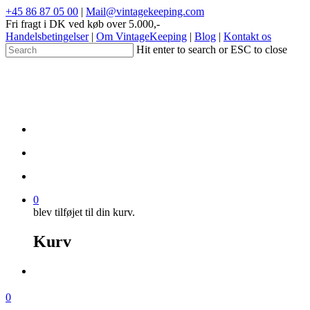
+45 86 87 05 00
|
Mail@vintagekeeping.com
Fri fragt i DK ved køb over 5.000,-
Handelsbetingelser
|
Om VintageKeeping
|
Blog
|
Kontakt os
Hit enter to search or ESC to close
0
blev tilføjet til din kurv.
Kurv
0