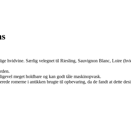
as
dige hvidvine. Særlig velegnet til Riesling, Sauvignon Blanc, Loire (hv
erden.
 alligevel meget holdbare og kan godt tåle maskinopvask.
erede romerne i antikken brugte til opbevaring, da de fandt at dette d