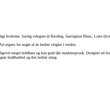
dige hvidvine. Særlig velegnet til Riesling, Sauvignon Blanc, Loire (hv
t regnes for nogle af de bedste vinglas i verden.
 alligevel meget holdbare og kan godt tåle maskinopvask. Designet ud fr
ængste holdbarhed og den bedste smag.