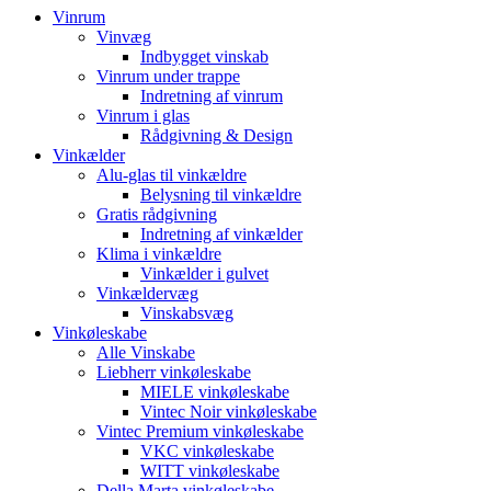
Vinrum
Vinvæg
Indbygget vinskab
Vinrum under trappe
Indretning af vinrum
Vinrum i glas
Rådgivning & Design
Vinkælder
Alu-glas til vinkældre
Belysning til vinkældre
Gratis rådgivning
Indretning af vinkælder
Klima i vinkældre
Vinkælder i gulvet
Vinkældervæg
Vinskabsvæg
Vinkøleskabe
Alle Vinskabe
Liebherr vinkøleskabe
MIELE vinkøleskabe
Vintec Noir vinkøleskabe
Vintec Premium vinkøleskabe
VKC vinkøleskabe
WITT vinkøleskabe
Della Marta vinkøleskabe