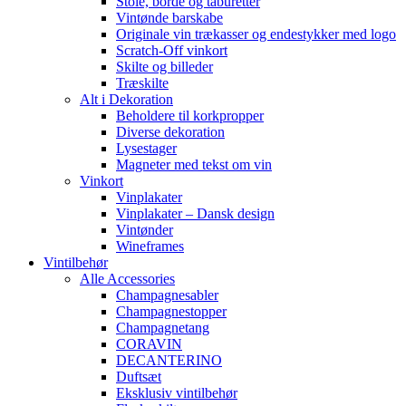
Stole, borde og taburetter
Vintønde barskabe
Originale vin trækasser og endestykker med logo
Scratch-Off vinkort
Skilte og billeder
Træskilte
Alt i Dekoration
Beholdere til korkpropper
Diverse dekoration
Lysestager
Magneter med tekst om vin
Vinkort
Vinplakater
Vinplakater – Dansk design
Vintønder
Wineframes
Vintilbehør
Alle Accessories
Champagnesabler
Champagnestopper
Champagnetang
CORAVIN
DECANTERINO
Duftsæt
Eksklusiv vintilbehør