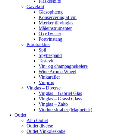
Flaskeskilte
Gavekort
Glasophæng
Konservering af vin
Mærker til vinglas
Måleinstrumenter
OxyTwister
Portvinstang
Proptrækker
Spil
Spyttespand
Tastevin
Vin- og champagnekølere
Wine Aroma Wheel
Vinkarafler
Vinprop
Vinglas – Diverse
Vinglas – Gabriel Glas
Vinglas – Grassl Glass
Vinglas – Zalto
Vinduesskraber (Magnetisk)
Outlet
Alt i Outlet
Outlet diverse
Outlet Vinkøleskabe