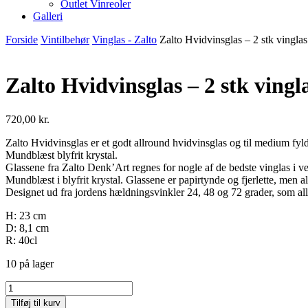
Outlet Vinreoler
Galleri
Forside
Vintilbehør
Vinglas - Zalto
Zalto Hvidvinsglas – 2 stk vinglas
Zalto Hvidvinsglas – 2 stk vingl
720,00
kr.
Zalto Hvidvinsglas er et godt allround hvidvinsglas og til medium fyl
Mundblæst blyfrit krystal.
Glassene fra Zalto Denk’Art regnes for nogle af de bedste vinglas i v
Mundblæst i blyfrit krystal. Glassene er papirtynde og fjerlette, men
Designet ud fra jordens hældningsvinkler 24, 48 og 72 grader, som all
H: 23 cm
D: 8,1 cm
R: 40cl
10 på lager
Zalto
Hvidvinsglas
Tilføj til kurv