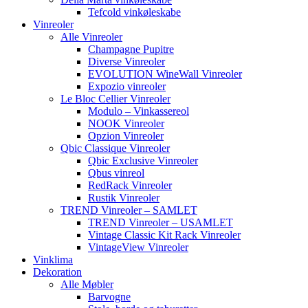
Tefcold vinkøleskabe
Vinreoler
Alle Vinreoler
Champagne Pupitre
Diverse Vinreoler
EVOLUTION WineWall Vinreoler
Expozio vinreoler
Le Bloc Cellier Vinreoler
Modulo – Vinkassereol
NOOK Vinreoler
Opzion Vinreoler
Qbic Classique Vinreoler
Qbic Exclusive Vinreoler
Qbus vinreol
RedRack Vinreoler
Rustik Vinreoler
TREND Vinreoler – SAMLET
TREND Vinreoler – USAMLET
Vintage Classic Kit Rack Vinreoler
VintageView Vinreoler
Vinklima
Dekoration
Alle Møbler
Barvogne