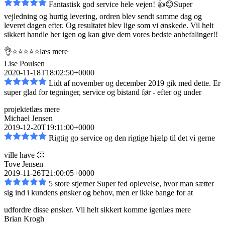
Fantastisk god service hele vejen! 👍😊Super
vejledning og hurtig levering, ordren blev sendt
samme dag og
leveret dagen efter. Og resultatet blev lige som vi ønskede. Vil helt
sikkert handle her igen og kan give dem vores bedste anbefalinger!!
👌⭐️⭐️⭐️⭐️⭐️
læs mere
Lise Poulsen
2020-11-18T18:02:50+0000
Lidt af november og december 2019 gik med dette. Er
super glad for tegninger, service og bistand
før - efter og under
projektet
læs mere
Michael Jensen
2019-12-20T19:11:00+0000
Rigtig go service og den rigtige hjælp til det vi gerne
ville have 👏
Tove Jensen
2019-11-26T21:00:05+0000
5 store stjerner Super fed oplevelse, hvor man sætter
sig ind i kundens ønsker og behov, men er
ikke bange for at
udfordre disse ønsker. Vil helt sikkert komme igen
læs mere
Brian Krogh