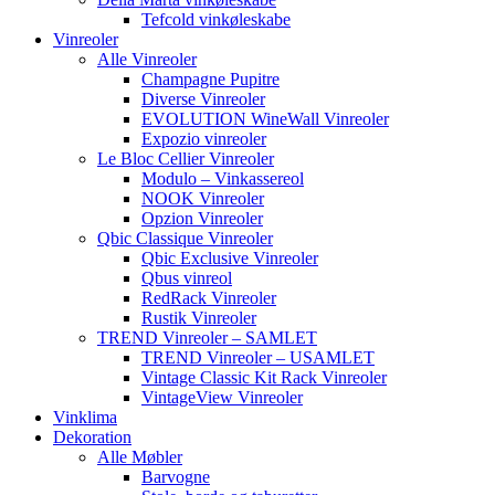
Tefcold vinkøleskabe
Vinreoler
Alle Vinreoler
Champagne Pupitre
Diverse Vinreoler
EVOLUTION WineWall Vinreoler
Expozio vinreoler
Le Bloc Cellier Vinreoler
Modulo – Vinkassereol
NOOK Vinreoler
Opzion Vinreoler
Qbic Classique Vinreoler
Qbic Exclusive Vinreoler
Qbus vinreol
RedRack Vinreoler
Rustik Vinreoler
TREND Vinreoler – SAMLET
TREND Vinreoler – USAMLET
Vintage Classic Kit Rack Vinreoler
VintageView Vinreoler
Vinklima
Dekoration
Alle Møbler
Barvogne