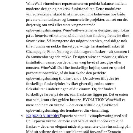
WineWall vinreolerne repræsenterer en perfekt balance mellem
moderne design og praktisk funktionalitet. Dette modulære
vinreolsystem er skabt til at imødekomme behovene hos både
private vinentusiaster og kommercielle projekter, uanset om det
drejer sig om små eller store vægmonterede
opbevaringsløsninger. WineWall-systemet er designet med fokus
på at fremvise etiketterne, så du nemt kan finde og fremvise dine
favorit vine. Stålstængerne der udgør vinreolen, er alsidige nok
til at rumme en række flasketyper – lige fra standardflasker til
Champagne, Pinot Noir og endda magnumflasker – alt sammen i
én sammenhængende række. Designet sikre en robust og sikker
installation uanset om det er i en væg lavet af træ, gips eller
mursten. WineWall fås i fire forskellige højder, samt en speciel
præsentationsrække, så du kan skabe den perfekte
opbevaringsløsning til dine behov. Derudvoer tilbydes tre
forskellige flaskedybder, hvilket giver dig endnu større
fleksibilitet i indretningen af dit vinrum. Og der findes 3
forskellige farver på de rør, som flaskerne ligger på. Det er enten
mat sort, krom eller gylden bronze. EVOLUTION WineWall er
mere end bare en vinreol – det er en stilfuld og funktionel
opbevaringsløsning, der fremhæver din vinsamling.
Expozio vinreoler
Expozio vinreol – vinopbevaring med stil
En Expozio vinreol er mere end bare et sted at opbevare dine
flasker – det er en elegant måde at præsentere din vinsamling på.
Med sit stilrene design i sortlakeret stål forvandler Expozio