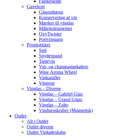
Flaskeskilte
Gavekort
Glasophæng
Konservering af vin
Mærker til vinglas
Måleinstrumenter
OxyTwister
Portvinstang
Proptrækker
Spil
Spyttespand
Tastevin
Vin- og champagnekølere
Wine Aroma Wheel
Vinkarafler
Vinprop
Vinglas – Diverse
Vinglas – Gabriel Glas
Vinglas – Grassl Glass
Vinglas – Zalto
Vinduesskraber (Magnetisk)
Outlet
Alt i Outlet
Outlet diverse
Outlet Vinkøleskabe