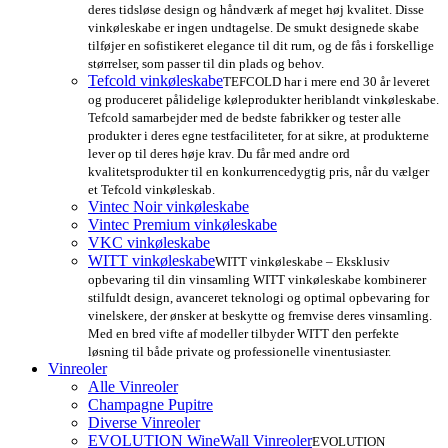
deres tidsløse design og håndværk af meget høj kvalitet. Disse
vinkøleskabe er ingen undtagelse. De smukt designede skabe
tilføjer en sofistikeret elegance til dit rum, og de fås i forskellige
størrelser, som passer til din plads og behov.
Tefcold vinkøleskabe
TEFCOLD har i mere end 30 år leveret
og produceret pålidelige køleprodukter heriblandt vinkøleskabe.
Tefcold samarbejder med de bedste fabrikker og tester alle
produkter i deres egne testfaciliteter, for at sikre, at produkterne
lever op til deres høje krav. Du får med andre ord
kvalitetsprodukter til en konkurrencedygtig pris, når du vælger
et Tefcold vinkøleskab.
Vintec Noir vinkøleskabe
Vintec Premium vinkøleskabe
VKC vinkøleskabe
WITT vinkøleskabe
WITT vinkøleskabe – Eksklusiv
opbevaring til din vinsamling WITT vinkøleskabe kombinerer
stilfuldt design, avanceret teknologi og optimal opbevaring for
vinelskere, der ønsker at beskytte og fremvise deres vinsamling.
Med en bred vifte af modeller tilbyder WITT den perfekte
løsning til både private og professionelle vinentusiaster.
Vinreoler
Alle Vinreoler
Champagne Pupitre
Diverse Vinreoler
EVOLUTION WineWall Vinreoler
EVOLUTION