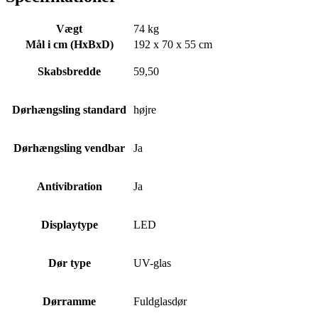
Vægt
74 kg
Mål i cm (HxBxD)
192 x 70 x 55 cm
Skabsbredde
59,50
Dørhængsling standard
højre
Dørhængsling vendbar
Ja
Antivibration
Ja
Displaytype
LED
Dør type
UV-glas
Dørramme
Fuldglasdør