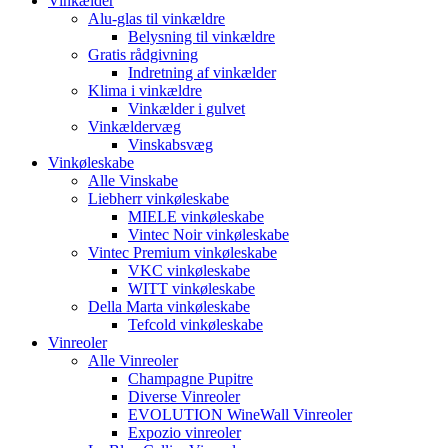
Vinkælder
Alu-glas til vinkældre
Belysning til vinkældre
Gratis rådgivning
Indretning af vinkælder
Klima i vinkældre
Vinkælder i gulvet
Vinkældervæg
Vinskabsvæg
Vinkøleskabe
Alle Vinskabe
Liebherr vinkøleskabe
MIELE vinkøleskabe
Vintec Noir vinkøleskabe
Vintec Premium vinkøleskabe
VKC vinkøleskabe
WITT vinkøleskabe
Della Marta vinkøleskabe
Tefcold vinkøleskabe
Vinreoler
Alle Vinreoler
Champagne Pupitre
Diverse Vinreoler
EVOLUTION WineWall Vinreoler
Expozio vinreoler