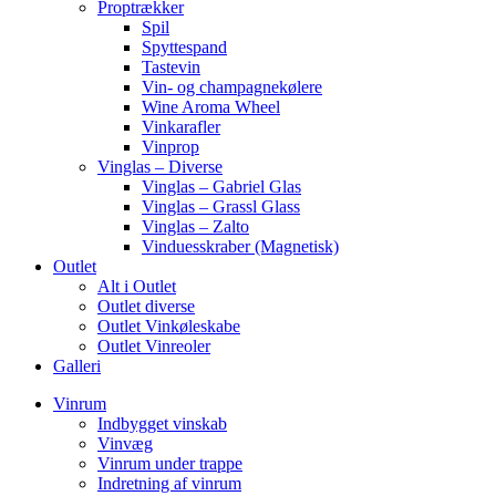
Proptrækker
Spil
Spyttespand
Tastevin
Vin- og champagnekølere
Wine Aroma Wheel
Vinkarafler
Vinprop
Vinglas – Diverse
Vinglas – Gabriel Glas
Vinglas – Grassl Glass
Vinglas – Zalto
Vinduesskraber (Magnetisk)
Outlet
Alt i Outlet
Outlet diverse
Outlet Vinkøleskabe
Outlet Vinreoler
Galleri
Vinrum
Indbygget vinskab
Vinvæg
Vinrum under trappe
Indretning af vinrum