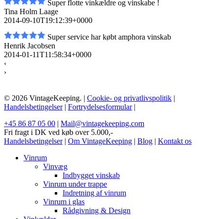
Super flotte vinkældre og vinskabe !
Tina Holm Laage
2014-09-10T19:12:39+0000
Super service har købt amphora vinskab
Henrik Jacobsen
2014-01-11T11:58:34+0000
‹
›
© 2026 VintageKeeping. |
Cookie- og privatlivspolitik
|
Handelsbetingelser
|
Fortrydelsesformular
|
+45 86 87 05 00
|
Mail@vintagekeeping.com
Fri fragt i DK ved køb over 5.000,-
Handelsbetingelser
|
Om VintageKeeping
|
Blog
|
Kontakt os
Vinrum
Vinvæg
Indbygget vinskab
Vinrum under trappe
Indretning af vinrum
Vinrum i glas
Rådgivning & Design