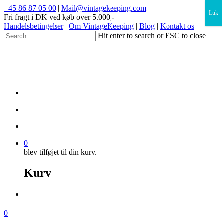
×
+45 86 87 05 00
|
Mail@vintagekeeping.com
Luk
Fri fragt i DK ved køb over 5.000,-
Handelsbetingelser
|
Om VintageKeeping
|
Blog
|
Kontakt os
Hit enter to search or ESC to close
0
blev tilføjet til din kurv.
Kurv
0