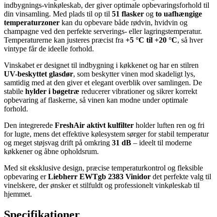
indbygnings-vinkøleskab, der giver optimale opbevaringsforhold til
din vinsamling. Med plads til op til
51 flasker
og
to uafhængige
temperaturzoner
kan du opbevare både rødvin, hvidvin og
champagne ved den perfekte serverings- eller lagringstemperatur.
Temperaturerne kan justeres præcist fra
+5 °C til +20 °C
, så hver
vintype får de ideelle forhold.
Vinskabet er designet til indbygning i køkkenet og har en stilren
UV-beskyttet glasdør
, som beskytter vinen mod skadeligt lys,
samtidig med at den giver et elegant overblik over samlingen. De
stabile
hylder i bøgetræ
reducerer vibrationer og sikrer korrekt
opbevaring af flaskerne, så vinen kan modne under optimale
forhold.
Den integrerede
FreshAir aktivt kulfilter
holder luften ren og fri
for lugte, mens det effektive kølesystem sørger for stabil temperatur
og meget støjsvag drift på omkring
31 dB
– ideelt til moderne
køkkener og åbne opholdsrum.
Med sit eksklusive design, præcise temperaturkontrol og fleksible
opbevaring er
Liebherr EWTgb 2383 Vinidor
det perfekte valg til
vinelskere, der ønsker et stilfuldt og professionelt vinkøleskab til
hjemmet.
Specifikationer