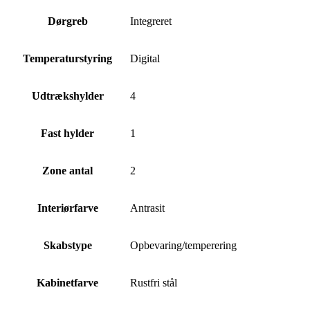
Dørgreb
Integreret
Temperaturstyring
Digital
Udtrækshylder
4
Fast hylder
1
Zone antal
2
Interiørfarve
Antrasit
Skabstype
Opbevaring/temperering
Kabinetfarve
Rustfri stål