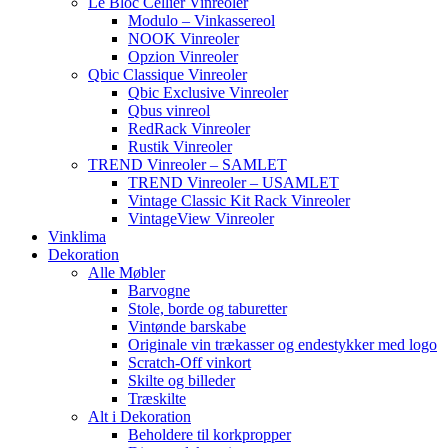
Le Bloc Cellier Vinreoler
Modulo – Vinkassereol
NOOK Vinreoler
Opzion Vinreoler
Qbic Classique Vinreoler
Qbic Exclusive Vinreoler
Qbus vinreol
RedRack Vinreoler
Rustik Vinreoler
TREND Vinreoler – SAMLET
TREND Vinreoler – USAMLET
Vintage Classic Kit Rack Vinreoler
VintageView Vinreoler
Vinklima
Dekoration
Alle Møbler
Barvogne
Stole, borde og taburetter
Vintønde barskabe
Originale vin trækasser og endestykker med logo
Scratch-Off vinkort
Skilte og billeder
Træskilte
Alt i Dekoration
Beholdere til korkpropper