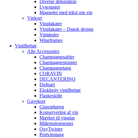
Diverse dekoration
Lysestager
Magneter med tekst om vin
Vinkort
Vinplakater
Vinplakater – Dansk design
Vintønder
Wineframes
Vintilbehør
Alle Accessories
Champagnesabler
Champagnestopper
Champagnetang
CORAVIN
DECANTERINO
Duftsæt
Eksklusiv vintilbehør
Flaskeskilte
Gavekort
Glasophæng
Konservering af vin
Mærker til vinglas
Måleinstrumenter
OxyTwister
Portvinstang