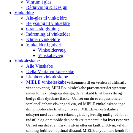
Vinrum i glas
Rådgivning & Design
Vinkældre
Alu-glas til vinkældre
Belysning til vinkældre
Gratis rådgivning
Indretning af vinkælder
Klima i vinkældre
Vinkælder i gulvet
Vinkældervæg
Vinskabsvæg
Vinkøleskabe
Alle Vinskabe
Della Marta vinkøleskabe
Liebherr vinkøleskabe
MIELE vinkøleskabe
Velkommen til en verden af ultimativ
vinopbevaring. MIELE vinkøleskabe præsenterer det ypperste
inden for teknologi og design, der er skabt til at beskytte og
berige dine dyrebare flasker. Uanset om du er en passioneret
samler eller bare elsker god vin, vil MIELE vinkøleskabe tage
din vinoplevelse til et nyt niveau. MIELE vinkøleskabe er
udstyret med avanceret teknologi, der giver dig mulighed for at
indstille og opretholde den perfekte temperatur for hver type vin.
Uanset om det er en frisk hvidvin eller en kraftig rødvin, vil din
samling forblive i optimal tilstand. MIELE er ydermere kendt for