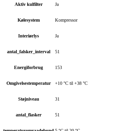
Aktiv kulfilter
Ja
Kølesystem
Kompressor
Interiørlys
Ja
antal_falsker_interval
51
Energiforbrug
153
Omgivelsestemperatur
+10 °C til +38 °C
Støjniveau
31
antal_flasker
51
temperaturomraadebund
5 °C til 20 °C