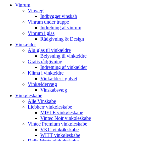
Vinrum
Vinvæg
Indbygget vinskab
Vinrum under trappe
Indretning af vinrum
Vinrum i glas
Rådgivning & Design
Vinkælder
Alu-glas til vinkældre
Belysning til vinkældre
Gratis rådgivning
Indretning af vinkælder
Klima i vinkældre
Vinkælder i gulvet
Vinkældervæg
Vinskabsvæg
Vinkøleskabe
Alle Vinskabe
Liebherr vinkøleskabe
MIELE vinkøleskabe
Vintec Noir vinkøleskabe
Vintec Premium vinkøleskabe
VKC vinkøleskabe
WITT vinkøleskabe
Della Marta vinkøleskabe