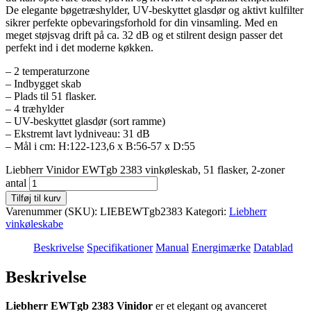
De elegante bøgetræshylder, UV-beskyttet glasdør og aktivt kulfilter
sikrer perfekte opbevaringsforhold for din vinsamling. Med en
meget støjsvag drift på ca. 32 dB og et stilrent design passer det
perfekt ind i det moderne køkken.
– 2 temperaturzone
– Indbygget skab
– Plads til 51 flasker.
– 4 træhylder
– UV-beskyttet glasdør (sort ramme)
– Ekstremt lavt lydniveau: 31 dB
– Mål i cm: H:122-123,6 x B:56-57 x D:55
Liebherr Vinidor EWTgb 2383 vinkøleskab, 51 flasker, 2-zoner
antal
Tilføj til kurv
Varenummer (SKU):
LIEBEWTgb2383
Kategori:
Liebherr
vinkøleskabe
Beskrivelse
Specifikationer
Manual
Energimærke
Datablad
Beskrivelse
Liebherr EWTgb 2383 Vinidor
er et elegant og avanceret