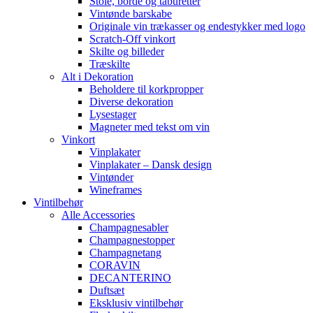
Stole, borde og taburetter
Vintønde barskabe
Originale vin trækasser og endestykker med logo
Scratch-Off vinkort
Skilte og billeder
Træskilte
Alt i Dekoration
Beholdere til korkpropper
Diverse dekoration
Lysestager
Magneter med tekst om vin
Vinkort
Vinplakater
Vinplakater – Dansk design
Vintønder
Wineframes
Vintilbehør
Alle Accessories
Champagnesabler
Champagnestopper
Champagnetang
CORAVIN
DECANTERINO
Duftsæt
Eksklusiv vintilbehør