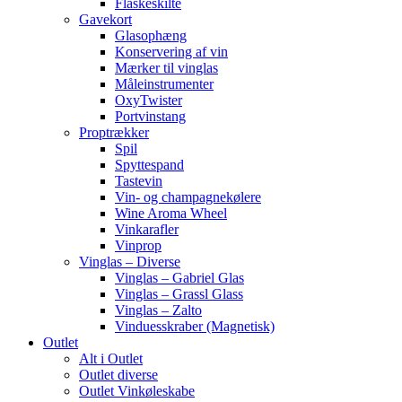
Flaskeskilte
Gavekort
Glasophæng
Konservering af vin
Mærker til vinglas
Måleinstrumenter
OxyTwister
Portvinstang
Proptrækker
Spil
Spyttespand
Tastevin
Vin- og champagnekølere
Wine Aroma Wheel
Vinkarafler
Vinprop
Vinglas – Diverse
Vinglas – Gabriel Glas
Vinglas – Grassl Glass
Vinglas – Zalto
Vinduesskraber (Magnetisk)
Outlet
Alt i Outlet
Outlet diverse
Outlet Vinkøleskabe