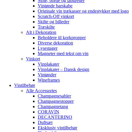
Stole, borde og taburetter
Vintønde barskabe
Originale vin trækasser og endestykker med logo
Scratch-Off vinkort
Skilte og billeder
Træskilte
Alt i Dekoration
Beholdere til korkpropper
Diverse dekoration
Lysestager
Magneter med tekst om vin
Vinkort
Vinplakater
Vinplakater – Dansk design
Vintønder
Wineframes
Vintilbehør
Alle Accessories
Champagnesabler
Champagnestopper
Champagnetang
CORAVIN
DECANTERINO
Duftsæt
Eksklusiv vintilbehør