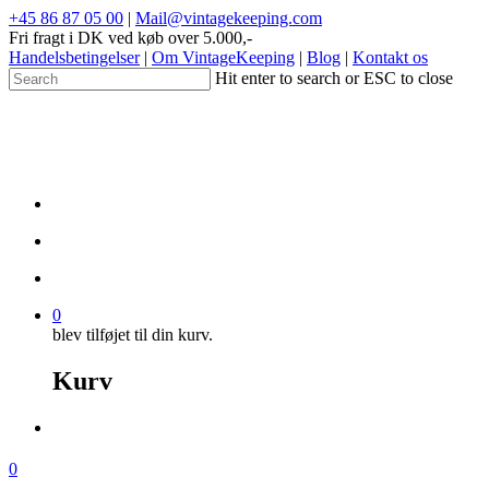
+45 86 87 05 00
|
Mail@vintagekeeping.com
Fri fragt i DK ved køb over 5.000,-
Handelsbetingelser
|
Om VintageKeeping
|
Blog
|
Kontakt os
Hit enter to search or ESC to close
0
blev tilføjet til din kurv.
Kurv
0