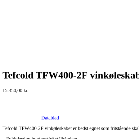
Tefcold TFW400-2F vinkøleskab,
15.350,00
kr.
Datablad
Tefcold TFW400-2F vinkøleskabet er bedst egnet som fritstående ska
– Fuldglasdør, buet rustfrit stålhåndtag