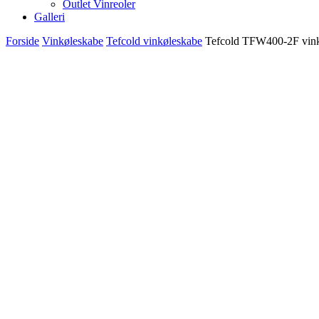
Outlet Vinreoler
Galleri
Forside
Vinkøleskabe
Tefcold vinkøleskabe
Tefcold TFW400-2F vinkø