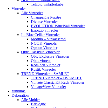
Tefcold vinkøleskabe
Vinreoler
Alle Vinreoler
Champagne Pupitre
Diverse Vinreoler
EVOLUTION WineWall Vinreoler
Expozio vinreoler
Le Bloc Cellier Vinreoler
Modulo – Vinkassereol
NOOK Vinreoler
Opzion Vinreoler
Qbic Classique Vinreoler
Qbic Exclusive Vinreoler
Qbus vinreol
RedRack Vinreoler
Rustik Vinreoler
TREND Vinreoler – SAMLET
TREND Vinreoler – USAMLET
Vintage Classic Kit Rack Vinreoler
VintageView Vinreoler
Vinklima
Dekoration
Alle Møbler
Barvogne