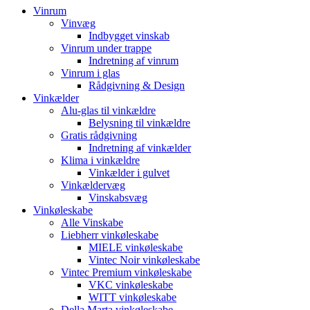
Vinrum
Vinvæg
Indbygget vinskab
Vinrum under trappe
Indretning af vinrum
Vinrum i glas
Rådgivning & Design
Vinkælder
Alu-glas til vinkældre
Belysning til vinkældre
Gratis rådgivning
Indretning af vinkælder
Klima i vinkældre
Vinkælder i gulvet
Vinkældervæg
Vinskabsvæg
Vinkøleskabe
Alle Vinskabe
Liebherr vinkøleskabe
MIELE vinkøleskabe
Vintec Noir vinkøleskabe
Vintec Premium vinkøleskabe
VKC vinkøleskabe
WITT vinkøleskabe
Della Marta vinkøleskabe