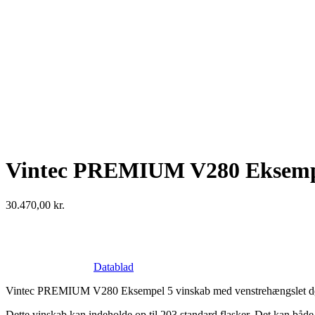
Vintec PREMIUM V280 Eksemp
30.470,00
kr.
Datablad
Vintec PREMIUM V280 Eksempel 5 vinskab med venstrehængslet d
Dette vinskab kan indeholde op til 203 standard flasker. Det kan både i