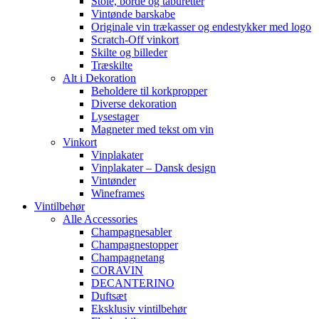
Stole, borde og taburetter
Vintønde barskabe
Originale vin trækasser og endestykker med logo
Scratch-Off vinkort
Skilte og billeder
Træskilte
Alt i Dekoration
Beholdere til korkpropper
Diverse dekoration
Lysestager
Magneter med tekst om vin
Vinkort
Vinplakater
Vinplakater – Dansk design
Vintønder
Wineframes
Vintilbehør
Alle Accessories
Champagnesabler
Champagnestopper
Champagnetang
CORAVIN
DECANTERINO
Duftsæt
Eksklusiv vintilbehør