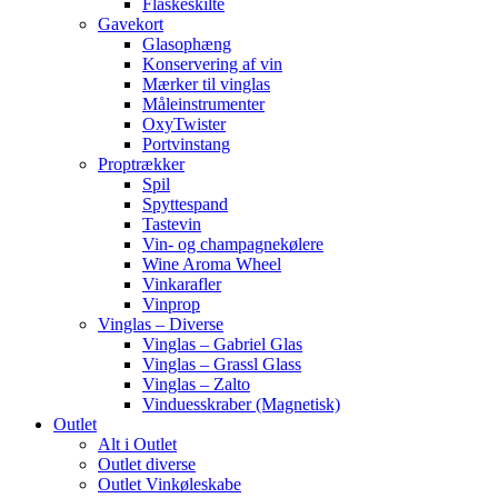
Flaskeskilte
Gavekort
Glasophæng
Konservering af vin
Mærker til vinglas
Måleinstrumenter
OxyTwister
Portvinstang
Proptrækker
Spil
Spyttespand
Tastevin
Vin- og champagnekølere
Wine Aroma Wheel
Vinkarafler
Vinprop
Vinglas – Diverse
Vinglas – Gabriel Glas
Vinglas – Grassl Glass
Vinglas – Zalto
Vinduesskraber (Magnetisk)
Outlet
Alt i Outlet
Outlet diverse
Outlet Vinkøleskabe