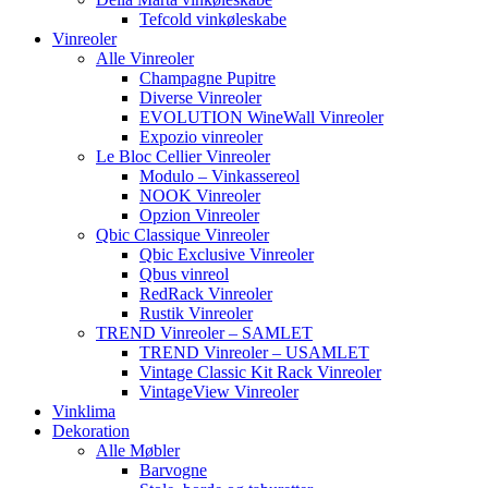
Tefcold vinkøleskabe
Vinreoler
Alle Vinreoler
Champagne Pupitre
Diverse Vinreoler
EVOLUTION WineWall Vinreoler
Expozio vinreoler
Le Bloc Cellier Vinreoler
Modulo – Vinkassereol
NOOK Vinreoler
Opzion Vinreoler
Qbic Classique Vinreoler
Qbic Exclusive Vinreoler
Qbus vinreol
RedRack Vinreoler
Rustik Vinreoler
TREND Vinreoler – SAMLET
TREND Vinreoler – USAMLET
Vintage Classic Kit Rack Vinreoler
VintageView Vinreoler
Vinklima
Dekoration
Alle Møbler
Barvogne