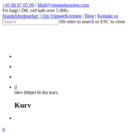
+45 86 87 05 00
|
Mail@vintagekeeping.com
Fri fragt i DK ved køb over 5.000,-
Handelsbetingelser
|
Om VintageKeeping
|
Blog
|
Kontakt os
Hit enter to search or ESC to close
0
blev tilføjet til din kurv.
Kurv
0