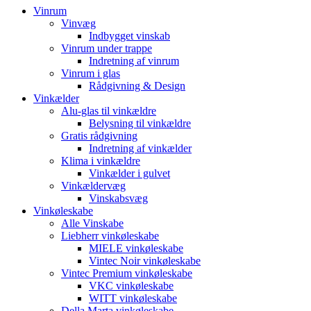
Vinrum
Vinvæg
Indbygget vinskab
Vinrum under trappe
Indretning af vinrum
Vinrum i glas
Rådgivning & Design
Vinkælder
Alu-glas til vinkældre
Belysning til vinkældre
Gratis rådgivning
Indretning af vinkælder
Klima i vinkældre
Vinkælder i gulvet
Vinkældervæg
Vinskabsvæg
Vinkøleskabe
Alle Vinskabe
Liebherr vinkøleskabe
MIELE vinkøleskabe
Vintec Noir vinkøleskabe
Vintec Premium vinkøleskabe
VKC vinkøleskabe
WITT vinkøleskabe
Della Marta vinkøleskabe