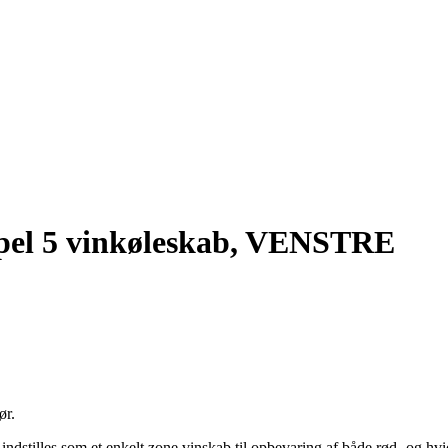
el 5 vinkøleskab, VENSTRE
ør.
ndstilles som et enkelt zone vinskab til opbevaring af både rød- og hvidv