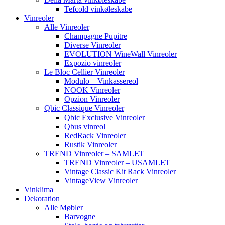
Tefcold vinkøleskabe
Vinreoler
Alle Vinreoler
Champagne Pupitre
Diverse Vinreoler
EVOLUTION WineWall Vinreoler
Expozio vinreoler
Le Bloc Cellier Vinreoler
Modulo – Vinkassereol
NOOK Vinreoler
Opzion Vinreoler
Qbic Classique Vinreoler
Qbic Exclusive Vinreoler
Qbus vinreol
RedRack Vinreoler
Rustik Vinreoler
TREND Vinreoler – SAMLET
TREND Vinreoler – USAMLET
Vintage Classic Kit Rack Vinreoler
VintageView Vinreoler
Vinklima
Dekoration
Alle Møbler
Barvogne