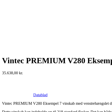
Vintec PREMIUM V280 Eksemp
35.638,00
kr.
Datablad
Vintec PREMIUM V280 Eksempel 7 vinskab med venstrehængslet d
Dette vinskab kan indeholde op til 218 standard flasker. Det kan både i