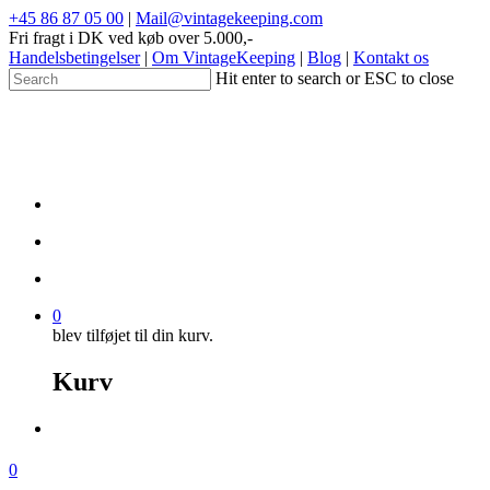
+45 86 87 05 00
|
Mail@vintagekeeping.com
Fri fragt i DK ved køb over 5.000,-
Handelsbetingelser
|
Om VintageKeeping
|
Blog
|
Kontakt os
Hit enter to search or ESC to close
0
blev tilføjet til din kurv.
Kurv
0