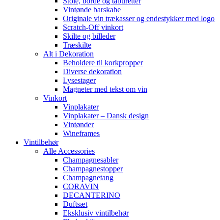
Stole, borde og taburetter
Vintønde barskabe
Originale vin trækasser og endestykker med logo
Scratch-Off vinkort
Skilte og billeder
Træskilte
Alt i Dekoration
Beholdere til korkpropper
Diverse dekoration
Lysestager
Magneter med tekst om vin
Vinkort
Vinplakater
Vinplakater – Dansk design
Vintønder
Wineframes
Vintilbehør
Alle Accessories
Champagnesabler
Champagnestopper
Champagnetang
CORAVIN
DECANTERINO
Duftsæt
Eksklusiv vintilbehør