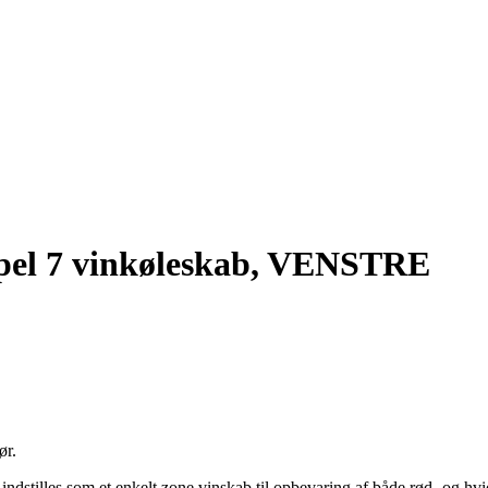
el 7 vinkøleskab, VENSTRE
ør.
ndstilles som et enkelt zone vinskab til opbevaring af både rød- og hvidv