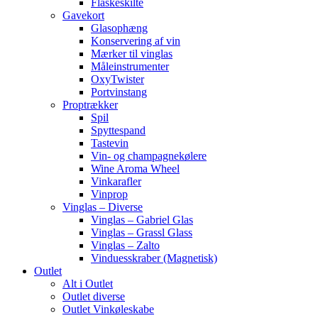
Flaskeskilte
Gavekort
Glasophæng
Konservering af vin
Mærker til vinglas
Måleinstrumenter
OxyTwister
Portvinstang
Proptrækker
Spil
Spyttespand
Tastevin
Vin- og champagnekølere
Wine Aroma Wheel
Vinkarafler
Vinprop
Vinglas – Diverse
Vinglas – Gabriel Glas
Vinglas – Grassl Glass
Vinglas – Zalto
Vinduesskraber (Magnetisk)
Outlet
Alt i Outlet
Outlet diverse
Outlet Vinkøleskabe