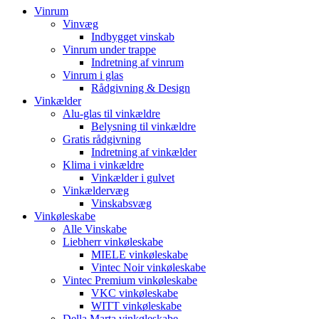
Vinrum
Vinvæg
Indbygget vinskab
Vinrum under trappe
Indretning af vinrum
Vinrum i glas
Rådgivning & Design
Vinkælder
Alu-glas til vinkældre
Belysning til vinkældre
Gratis rådgivning
Indretning af vinkælder
Klima i vinkældre
Vinkælder i gulvet
Vinkældervæg
Vinskabsvæg
Vinkøleskabe
Alle Vinskabe
Liebherr vinkøleskabe
MIELE vinkøleskabe
Vintec Noir vinkøleskabe
Vintec Premium vinkøleskabe
VKC vinkøleskabe
WITT vinkøleskabe
Della Marta vinkøleskabe