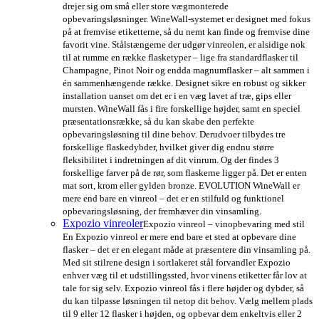
drejer sig om små eller store vægmonterede
opbevaringsløsninger. WineWall-systemet er designet med fokus
på at fremvise etiketterne, så du nemt kan finde og fremvise dine
favorit vine. Stålstængerne der udgør vinreolen, er alsidige nok
til at rumme en række flasketyper – lige fra standardflasker til
Champagne, Pinot Noir og endda magnumflasker – alt sammen i
én sammenhængende række. Designet sikre en robust og sikker
installation uanset om det er i en væg lavet af træ, gips eller
mursten. WineWall fås i fire forskellige højder, samt en speciel
præsentationsrække, så du kan skabe den perfekte
opbevaringsløsning til dine behov. Derudvoer tilbydes tre
forskellige flaskedybder, hvilket giver dig endnu større
fleksibilitet i indretningen af dit vinrum. Og der findes 3
forskellige farver på de rør, som flaskerne ligger på. Det er enten
mat sort, krom eller gylden bronze. EVOLUTION WineWall er
mere end bare en vinreol – det er en stilfuld og funktionel
opbevaringsløsning, der fremhæver din vinsamling.
Expozio vinreoler
Expozio vinreol – vinopbevaring med stil
En Expozio vinreol er mere end bare et sted at opbevare dine
flasker – det er en elegant måde at præsentere din vinsamling på.
Med sit stilrene design i sortlakeret stål forvandler Expozio
enhver væg til et udstillingssted, hvor vinens etiketter får lov at
tale for sig selv. Expozio vinreol fås i flere højder og dybder, så
du kan tilpasse løsningen til netop dit behov. Vælg mellem plads
til 9 eller 12 flasker i højden, og opbevar dem enkeltvis eller 2