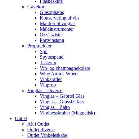
Flaskeskilte
Gavekort
Glasophæng
Konservering af vin
Mærker til vinglas
Måleinstrumenter
OxyTwister
Portvinstang
Proptrækker
Spil
Spyttespand
Tastevin
Vin- og champagnekølere
Wine Aroma Wheel
Vinkarafler
Vinprop
Vinglas – Diverse
Vinglas – Gabriel Glas
Vinglas – Grassl Glass
Vinglas – Zalto
Vinduesskraber (Magnetisk)
Outlet
Alt i Outlet
Outlet diverse
Outlet Vinkøleskabe