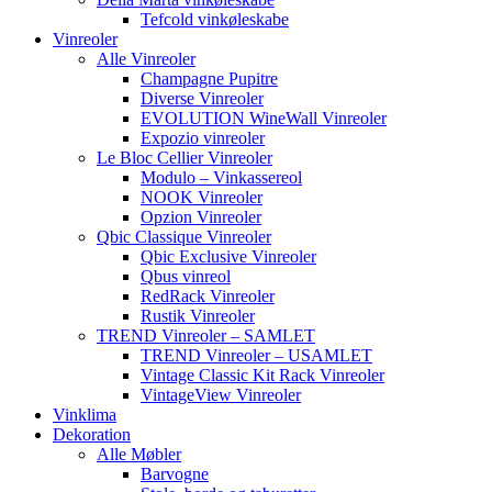
Tefcold vinkøleskabe
Vinreoler
Alle Vinreoler
Champagne Pupitre
Diverse Vinreoler
EVOLUTION WineWall Vinreoler
Expozio vinreoler
Le Bloc Cellier Vinreoler
Modulo – Vinkassereol
NOOK Vinreoler
Opzion Vinreoler
Qbic Classique Vinreoler
Qbic Exclusive Vinreoler
Qbus vinreol
RedRack Vinreoler
Rustik Vinreoler
TREND Vinreoler – SAMLET
TREND Vinreoler – USAMLET
Vintage Classic Kit Rack Vinreoler
VintageView Vinreoler
Vinklima
Dekoration
Alle Møbler
Barvogne