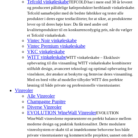
Tefcold vinkøleskabe
TEFCOLD har i mere end 30 år leveret
og produceret pålidelige køleprodukter heriblandt vinkøleskabe.
Tefcold samarbejder med de bedste fabrikker og tester alle
produkter i deres egne testfaciliteter, for at sikre, at produkterne
lever op til deres høje krav. Du får med andre ord
kvalitetsprodukter til en konkurrencedygtig pris, når du vælger
et Tefcold vinkøleskab.
Vintec Noir vinkøleskabe
Vintec Premium vinkøleskabe
VKC vinkøleskabe
WITT vinkøleskabe
WITT vinkøleskabe – Eksklusiv
opbevaring til din vinsamling WITT vinkøleskabe kombinerer
stilfuldt design, avanceret teknologi og optimal opbevaring for
vinelskere, der ønsker at beskytte og fremvise deres vinsamling.
Med en bred vifte af modeller tilbyder WITT den perfekte
løsning til både private og professionelle vinentusiaster.
Vinreoler
Alle Vinreoler
Champagne Pupitre
Diverse Vinreoler
EVOLUTION WineWall Vinreoler
EVOLUTION
WineWall vinreolerne repræsenterer en perfekt balance mellem
moderne design og praktisk funktionalitet. Dette modulære
vinreolsystem er skabt til at imødekomme behovene hos både
private vinentusiaster og kommercielle projekter, uanset om det