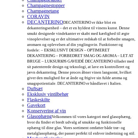
Champagnestopper
Champagnetang
CORAVIN
DECANTERINO
DECANTERINO er ikke blot en
dekanteringsenhed – det er en hyldest til vinens kunst. Denne
smukt designede vindekanter er skabt med kærlighed til ægte
vinoplevelser og er det ultimative redskab til at forbedre smagen,
aromaen og oplevelsen af din ynglingsvin. Funktioner og
fordele: – EKSKLUSIVT DESIGN – OPTIMERET
DEKANTERING – FORBEDRET SMAG OG AROMA – LET AT
BRUGE – LUKSURIØS GAVEIDÉ DECANTERINO tillader med
sit patenterede design og teknologi, at lave en kontrolleret og
jævn dekantering. Denne proces åbner vinen langsomt, hvilket
giver den mulighed for at ånde og frigive sin fulde aroma og
smagspotientiale. DECANTERINO er håndlavet i Italien.
Duftsæt
Eksklusiv vintilbehør
Flaskeskilte
Gavekort
Konservering af vin
Glasophæng
Velkommen til vores kategori med glasophæng,
hvor du finder et bredt udvalg af smukke og funktionelle
ophæng til dine glas. Vores sortiment omfatter både træ- og
metalglasophæng, der passer perfekt til enhver indretning og stil.