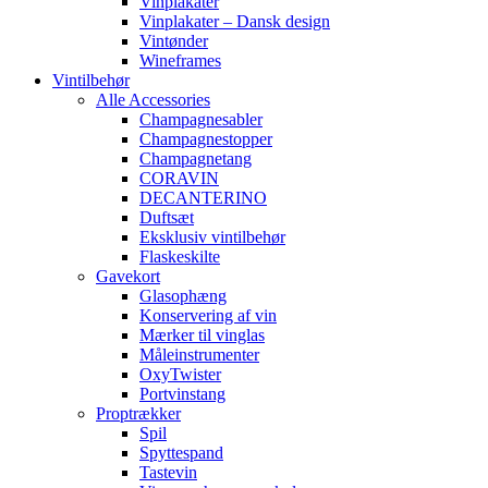
Vinplakater
Vinplakater – Dansk design
Vintønder
Wineframes
Vintilbehør
Alle Accessories
Champagnesabler
Champagnestopper
Champagnetang
CORAVIN
DECANTERINO
Duftsæt
Eksklusiv vintilbehør
Flaskeskilte
Gavekort
Glasophæng
Konservering af vin
Mærker til vinglas
Måleinstrumenter
OxyTwister
Portvinstang
Proptrækker
Spil
Spyttespand
Tastevin