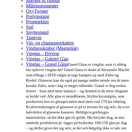
Mærker til vinglas
Måleinstrumenter
OxyTwister
Portvinstang
Proptrækker
Spil
Spyttespand
Tastevin
Vin- og champagnekølere
Vinduesskraber (Magnetisk)
Vinglas – Diverse
Vinglas – Gabriel Glas
Vinglas – Grassl Glass
Grassl Glass er vinglas, som vi aldrig
har oplevet vinglas før! Grassl Glass er skabt af Alexander Mackh
som tilbage i 2018 valgte at tage kampen op med Zalto og
Riedel. Glassene kan da også på mange måder minde om de mere
kendte Zalto, som i dag er meget udbredte. Grassl er dog endnu
lettere – bare med mere balance – og dermed er de mere elegante
at holde ved. Alle glas er mundblæste, blyfrie krystalglas, som
produceres hos en glasspecialist med mere end 170 års erfaring.
Kvalitetssikringen af glassene er på et niveau for sig selv, da over
halvdelen af glassene kasseres. Heldigvis genbruges
materialerne, så det ikke går til spilde. Det betyder dog, at den
samlede produktion pt. ligger på beskedne 100-150 glas pr. dag
– og derfor giver det sig selv, at der selvfølgelig ikke er tale om