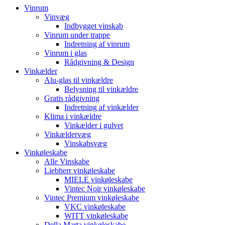
Vinrum
Vinvæg
Indbygget vinskab
Vinrum under trappe
Indretning af vinrum
Vinrum i glas
Rådgivning & Design
Vinkælder
Alu-glas til vinkældre
Belysning til vinkældre
Gratis rådgivning
Indretning af vinkælder
Klima i vinkældre
Vinkælder i gulvet
Vinkældervæg
Vinskabsvæg
Vinkøleskabe
Alle Vinskabe
Liebherr vinkøleskabe
MIELE vinkøleskabe
Vintec Noir vinkøleskabe
Vintec Premium vinkøleskabe
VKC vinkøleskabe
WITT vinkøleskabe
Della Marta vinkøleskabe