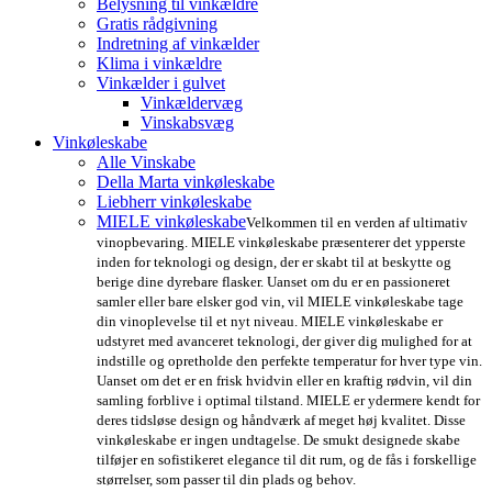
Belysning til vinkældre
Gratis rådgivning
Indretning af vinkælder
Klima i vinkældre
Vinkælder i gulvet
Vinkældervæg
Vinskabsvæg
Vinkøleskabe
Alle Vinskabe
Della Marta vinkøleskabe
Liebherr vinkøleskabe
MIELE vinkøleskabe
Velkommen til en verden af ultimativ
vinopbevaring. MIELE vinkøleskabe præsenterer det ypperste
inden for teknologi og design, der er skabt til at beskytte og
berige dine dyrebare flasker. Uanset om du er en passioneret
samler eller bare elsker god vin, vil MIELE vinkøleskabe tage
din vinoplevelse til et nyt niveau. MIELE vinkøleskabe er
udstyret med avanceret teknologi, der giver dig mulighed for at
indstille og opretholde den perfekte temperatur for hver type vin.
Uanset om det er en frisk hvidvin eller en kraftig rødvin, vil din
samling forblive i optimal tilstand. MIELE er ydermere kendt for
deres tidsløse design og håndværk af meget høj kvalitet. Disse
vinkøleskabe er ingen undtagelse. De smukt designede skabe
tilføjer en sofistikeret elegance til dit rum, og de fås i forskellige
størrelser, som passer til din plads og behov.