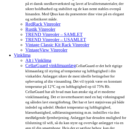
på et dansk snedkerværksted og lavet af kvalitetsmaterialer, der
sikrer holdbarhed og stabilitet og de kan nemt stables ovenpå
hinanden. Med Qbus kan du præsentere dine vine på en elegant
og sofistikeret måde.
RedRack Vinreoler
Rustik Vinreoler
TREND Vinreoler – SAMLET
TREND Vinreoler – USAMLET
Vintage Classic Kit Rack Vinreoler
VintageView Vinreoler
Vinklima
Alt i Vinklima
CellarGuard vinklimaanlæg
CellarGuard er det helt rigtige
klimaanlæg til styring af temperatur og luftfugtighed i din
vinkælder. Anlægget sikrer de mest ideelle betingelser for
opbevaring af din vinsamling. Det vil typisk være en konstant
temperatur på 12°C og en luftfugtighed op til 75% Rh.
CellarGuard har alt hvad man kan ønske sig af et moderne
vinklimaanlæg. Det er inverterbaseret med en høj virkningsgrad
og således lavt energiforbrug. Det har et lavt støjniveau på både
indedel og udedel. Ønsket temperatur og luftfugtighed,
blæserhastighed, udblæsningsretning m.m. indstilles via den
medfølgende fjernbetjening. Anlægget har desuden mulighed for
tilslutning til wifi, så du kan styre og overvåge anlægget via en
app til din smartphone. Hvis der er særlige behov, kan der