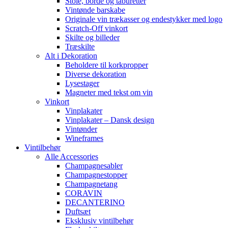
Stole, borde og taburetter
Vintønde barskabe
Originale vin trækasser og endestykker med logo
Scratch-Off vinkort
Skilte og billeder
Træskilte
Alt i Dekoration
Beholdere til korkpropper
Diverse dekoration
Lysestager
Magneter med tekst om vin
Vinkort
Vinplakater
Vinplakater – Dansk design
Vintønder
Wineframes
Vintilbehør
Alle Accessories
Champagnesabler
Champagnestopper
Champagnetang
CORAVIN
DECANTERINO
Duftsæt
Eksklusiv vintilbehør