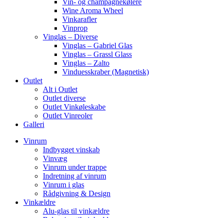
Vin- og champagnekølere
Wine Aroma Wheel
Vinkarafler
Vinprop
Vinglas – Diverse
Vinglas – Gabriel Glas
Vinglas – Grassl Glass
Vinglas – Zalto
Vinduesskraber (Magnetisk)
Outlet
Alt i Outlet
Outlet diverse
Outlet Vinkøleskabe
Outlet Vinreoler
Galleri
Vinrum
Indbygget vinskab
Vinvæg
Vinrum under trappe
Indretning af vinrum
Vinrum i glas
Rådgivning & Design
Vinkældre
Alu-glas til vinkældre