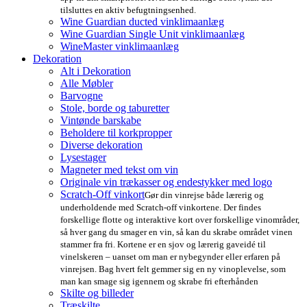
tilsluttes en aktiv befugtningsenhed.
Wine Guardian ducted vinklimaanlæg
Wine Guardian Single Unit vinklimaanlæg
WineMaster vinklimaanlæg
Dekoration
Alt i Dekoration
Alle Møbler
Barvogne
Stole, borde og taburetter
Vintønde barskabe
Beholdere til korkpropper
Diverse dekoration
Lysestager
Magneter med tekst om vin
Originale vin trækasser og endestykker med logo
Scratch-Off vinkort
Gør din vinrejse både lærerig og
underholdende med Scratch-off vinkortene. Der findes
forskellige flotte og interaktive kort over forskellige vinområder,
så hver gang du smager en vin, så kan du skrabe området vinen
stammer fra fri. Kortene er en sjov og lærerig gaveidé til
vinelskeren – uanset om man er nybegynder eller erfaren på
vinrejsen. Bag hvert felt gemmer sig en ny vinoplevelse, som
man kan smage sig igennem og skrabe fri efterhånden
Skilte og billeder
Træskilte