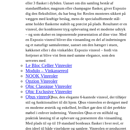
eller 3 flasker i dybden. Uanset om din samling består af
standardflasker, magnum eller champagne flasker, giver Expozio
dig den fleksibilitet, du har brug for. Reolen monteres sikkert på
væggen med kraftige beslag, mens de specialudformede stål-
arme holder flaskerne stabilt og præcist på plads. Resultatet er en
vinreol, der kombinerer tryg opbevaring med et moderne udtryk
– og som skaber en imponerende præsentation af dine vine. Med
en Expozio vinreol bliver din vinsamling en del af indretningen
og et naturligt samtaleemne, uanset om den hænger i stuen,
køkkenet eller i din vinkælder. Expozio vinreol – fordi vin
fortjener at blive vist frem med samme elegance, som den
serveres med.
Le Bloc Cellier Vinreoler
Modulo – Vinkassereol
NOOK Vinreoler
Opzion Vinreoler
Qbic Classique Vinreoler
Qbic Exclusive Vinreoler
Qbus vinreol
Qbus, den elegante 6-kantede vinreol, der tilføjer
stil og funktionalitet til dit hjem. Qbus vinreolen er designet med
en moderne æstetik og enkelhed, hvilket gør den til det perfekte
møbel i enhver indretning. Vinreolen Qbus er en stilfuld og
praktisk løsning til at opbevare og præsentere din vinsamling.
Med plads til op til 19 standard bordeaux flasker i hver reol, er
den ideel til både vinelskere og samlere. Vinreolen er produceret