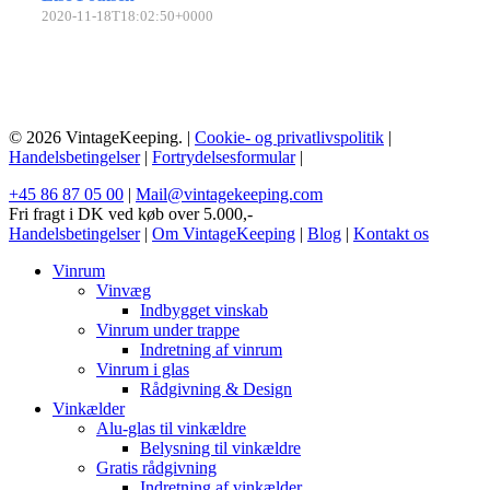
2020-11-18T18:02:50+0000
© 2026 VintageKeeping. |
Cookie- og privatlivspolitik
|
Handelsbetingelser
|
Fortrydelsesformular
|
+45 86 87 05 00
|
Mail@vintagekeeping.com
Fri fragt i DK ved køb over 5.000,-
Handelsbetingelser
|
Om VintageKeeping
|
Blog
|
Kontakt os
Vinrum
Vinvæg
Indbygget vinskab
Vinrum under trappe
Indretning af vinrum
Vinrum i glas
Rådgivning & Design
Vinkælder
Alu-glas til vinkældre
Belysning til vinkældre
Gratis rådgivning
Indretning af vinkælder