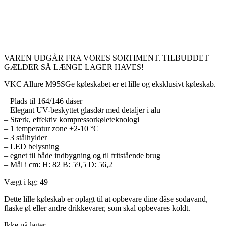
VAREN UDGÅR FRA VORES SORTIMENT. TILBUDDET
GÆLDER SÅ LÆNGE LAGER HAVES!
VKC Allure M95SGe køleskabet er et lille og eksklusivt køleskab.
– Plads til 164/146 dåser
– Elegant UV-beskyttet glasdør med detaljer i alu
– Stærk, effektiv kompressorkøleteknologi
– 1 temperatur zone +2-10 °C
– 3 stålhylder
– LED belysning
– egnet til både indbygning og til fritstående brug
– Mål i cm: H: 82 B: 59,5 D: 56,2
Vægt i kg: 49
Dette lille køleskab er oplagt til at opbevare dine dåse sodavand,
flaske øl eller andre drikkevarer, som skal opbevares koldt.
Ikke på lager