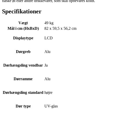
flaske øl eller andre drikkevarer, som skal opbevares koldt.
Specifikationer
Vægt
49 kg
Mål i cm (HxBxD)
82 x 59,5 x 56,2 cm
Displaytype
LCD
Dørgreb
Alu
Dørhængsling vendbar
Ja
Dørramme
Alu
Dørhængsling standard
højre
Dør type
UV-glas