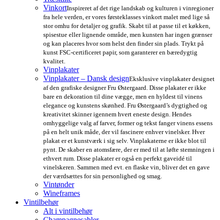
Vinkort
Inspireret af det rige landskab og kulturen i vinregioner
fra hele verden, er vores førsteklasses vinkort malet med lige så
stor omhu for detaljer og grafik. Skabt til at passe til et køkken,
spisestue eller lignende område, men kunsten har ingen grænser
og kan placeres hvor som helst den finder sin plads. Trykt på
kunst FSC-certificeret papir, som garanterer en bæredygtig
kvalitet.
Vinplakater
Vinplakater – Dansk design
Eksklusive vinplakater designet
af den grafiske designer Fru Østergaard. Disse plakater er ikke
bare en dekoration til dine vægge, men en hyldest til vinens
elegance og kunstens skønhed. Fru Østergaard’s dygtighed og
kreativitet skinner igennem hvert eneste design. Hendes
omhyggelige valg af farver, former og tekst fanger vinens essens
på en helt unik måde, der vil fascinere enhver vinelsker. Hver
plakat er et kunstværk i sig selv. Vinplakaterne er ikke blot til
pynt. De skaber en atomsfære, der er med til at løfte stemningen i
ethvert rum. Disse plakater er også en perfekt gaveidé til
vinelskeren. Sammen med evt. en flaske vin, bliver det en gave
der værdsættes for sin personlighed og smag.
Vintønder
Wineframes
Vintilbehør
Alt i vintilbehør
Champagnesabler