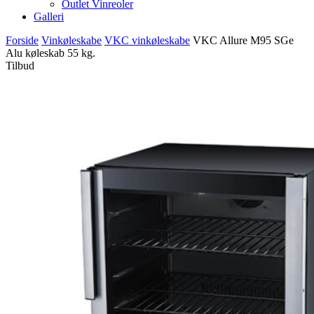
Outlet Vinreoler
Galleri
Forside
Vinkøleskabe
VKC vinkøleskabe
VKC Allure M95 SGe
Alu køleskab 55 kg.
Tilbud