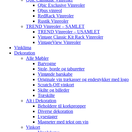
Qbic Exclusive Vinreoler
Qbus vinreol
RedRack Vinreoler
Rustik Vinreoler
TREND Vinreoler – SAMLET
TREND Vinreoler – USAMLET
Vintage Classic Kit Rack Vinreoler
VintageView Vinreoler
Vinklima
Dekoration
Alle Møbler
Barvogne
Stole, borde og taburetter
Vintønde barskabe
Originale vin trækasser og endestykker med logo
Scratch-Off vinkort
Skilte og billeder
Træskilte
Alt i Dekoration
Beholdere til korkpropper
Diverse dekoration
Lysestager
Magneter med tekst om vin
Vinkort