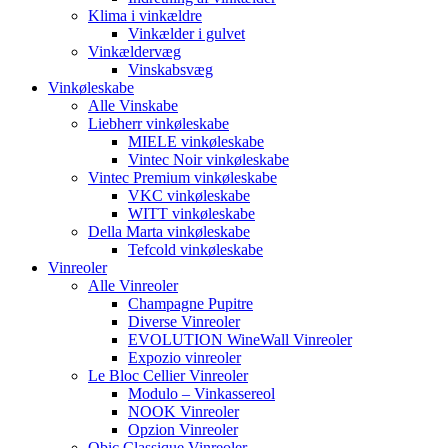
Klima i vinkældre
Vinkælder i gulvet
Vinkældervæg
Vinskabsvæg
Vinkøleskabe
Alle Vinskabe
Liebherr vinkøleskabe
MIELE vinkøleskabe
Vintec Noir vinkøleskabe
Vintec Premium vinkøleskabe
VKC vinkøleskabe
WITT vinkøleskabe
Della Marta vinkøleskabe
Tefcold vinkøleskabe
Vinreoler
Alle Vinreoler
Champagne Pupitre
Diverse Vinreoler
EVOLUTION WineWall Vinreoler
Expozio vinreoler
Le Bloc Cellier Vinreoler
Modulo – Vinkassereol
NOOK Vinreoler
Opzion Vinreoler
Qbic Classique Vinreoler