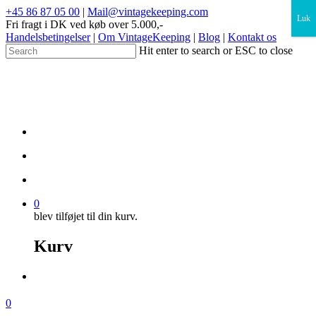
×
+45 86 87 05 00
|
Mail@vintagekeeping.com
Luk
Fri fragt i DK ved køb over 5.000,-
Handelsbetingelser
|
Om VintageKeeping
|
Blog
|
Kontakt os
Hit enter to search or ESC to close
0
blev tilføjet til din kurv.
Kurv
0