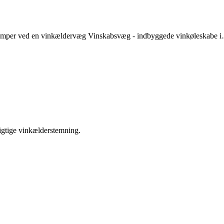
emper ved en vinkældervæg Vinskabsvæg - indbyggede vinkøleskabe 
igtige vinkælderstemning.