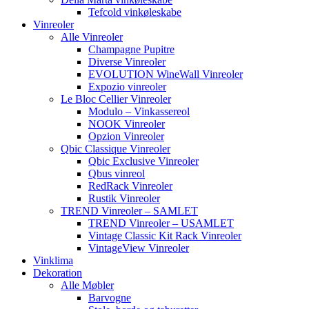
Tefcold vinkøleskabe
Vinreoler
Alle Vinreoler
Champagne Pupitre
Diverse Vinreoler
EVOLUTION WineWall Vinreoler
Expozio vinreoler
Le Bloc Cellier Vinreoler
Modulo – Vinkassereol
NOOK Vinreoler
Opzion Vinreoler
Qbic Classique Vinreoler
Qbic Exclusive Vinreoler
Qbus vinreol
RedRack Vinreoler
Rustik Vinreoler
TREND Vinreoler – SAMLET
TREND Vinreoler – USAMLET
Vintage Classic Kit Rack Vinreoler
VintageView Vinreoler
Vinklima
Dekoration
Alle Møbler
Barvogne