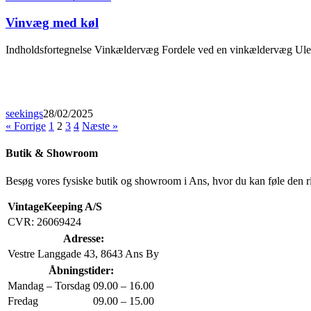
Vinvæg med køl
Indholdsfortegnelse Vinkældervæg Fordele ved en vinkældervæg Ul
seekings
28/02/2025
« Forrige
1
2
3
4
Næste »
Butik & Showroom
Besøg vores fysiske butik og showroom i Ans, hvor du kan føle den r
VintageKeeping A/S
CVR: 26069424
Adresse:
Vestre Langgade 43, 8643 Ans By
Åbningstider:
Mandag – Torsdag
09.00 – 16.00
Fredag
09.00 – 15.00