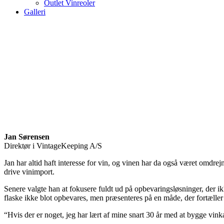
Outlet Vinreoler
Galleri
Jan Sørensen
Direktør i VintageKeeping A/S
Jan har altid haft interesse for vin, og vinen har da også været omdre
drive vinimport.
Senere valgte han at fokusere fuldt ud på opbevaringsløsninger, der i
flaske ikke blot opbevares, men præsenteres på en måde, der fortæller e
“Hvis der er noget, jeg har lært af mine snart 30 år med at bygge vink