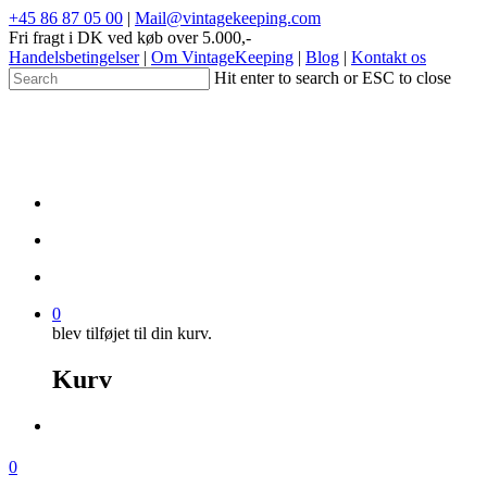
+45 86 87 05 00
|
Mail@vintagekeeping.com
Fri fragt i DK ved køb over 5.000,-
Handelsbetingelser
|
Om VintageKeeping
|
Blog
|
Kontakt os
Hit enter to search or ESC to close
0
blev tilføjet til din kurv.
Kurv
0