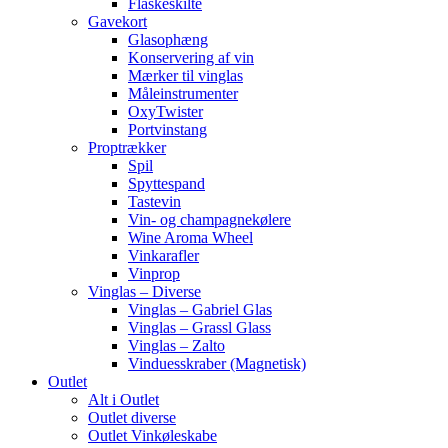
Flaskeskilte
Gavekort
Glasophæng
Konservering af vin
Mærker til vinglas
Måleinstrumenter
OxyTwister
Portvinstang
Proptrækker
Spil
Spyttespand
Tastevin
Vin- og champagnekølere
Wine Aroma Wheel
Vinkarafler
Vinprop
Vinglas – Diverse
Vinglas – Gabriel Glas
Vinglas – Grassl Glass
Vinglas – Zalto
Vinduesskraber (Magnetisk)
Outlet
Alt i Outlet
Outlet diverse
Outlet Vinkøleskabe