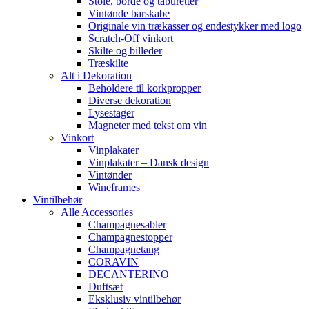
Stole, borde og taburetter
Vintønde barskabe
Originale vin trækasser og endestykker med logo
Scratch-Off vinkort
Skilte og billeder
Træskilte
Alt i Dekoration
Beholdere til korkpropper
Diverse dekoration
Lysestager
Magneter med tekst om vin
Vinkort
Vinplakater
Vinplakater – Dansk design
Vintønder
Wineframes
Vintilbehør
Alle Accessories
Champagnesabler
Champagnestopper
Champagnetang
CORAVIN
DECANTERINO
Duftsæt
Eksklusiv vintilbehør