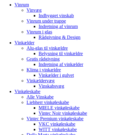
Vinrum
Vinvæg
Indbygget vinskab
Vinrum under trappe
Indretning af vinrum
Vinrum i glas
Rådgivning & Design
Vinkælder
Alu-glas til vinkældre
Belysning til vinkældre
Gratis rådgivning
Indretning af vinkælder
Klima i vinkældre
Vinkælder i gulvet
Vinkældervæg
Vinskabsvæg
Vinkøleskabe
Alle Vinskabe
Liebherr vinkøleskabe
MIELE vinkøleskabe
Vintec Noir vinkøleskabe
Vintec Premium vinkøleskabe
VKC vinkøleskabe
WITT vinkøleskabe
Della Marta vinkøleskabe