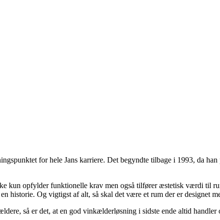
jningspunktet for hele Jans karriere. Det begyndte tilbage i 1993, da han
kke kun opfylder funktionelle krav men også tilfører æstetisk værdi til
n historie. Og vigtigst af alt, så skal det være et rum der er designet m
ældere, så er det, at en god vinkælderløsning i sidste ende altid handle