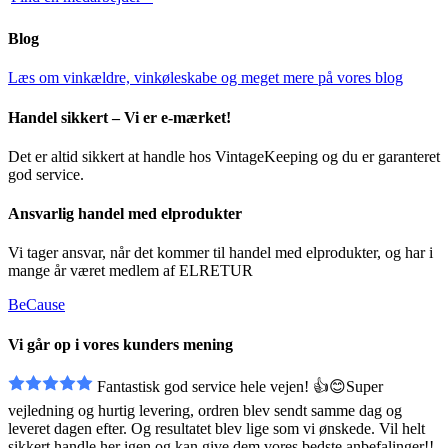
Blog
Læs om vinkældre, vinkøleskabe og meget mere på vores blog
Handel sikkert – Vi er e-mærket!
Det er altid sikkert at handle hos VintageKeeping og du er garanteret
god service.
Ansvarlig handel med elprodukter
Vi tager ansvar, når det kommer til handel med elprodukter, og har i
mange år været medlem af ELRETUR
BeCause
Vi går op i vores kunders mening
Fantastisk god service hele vejen! 👍😊Super
vejledning og hurtig levering, ordren blev sendt
samme dag og
leveret dagen efter. Og resultatet blev lige som vi ønskede. Vil helt
sikkert handle her igen og kan give dem vores bedste anbefalinger!!