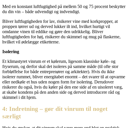
Med en konstant luftfugtighed på mellem 50 og 75 procent beskytter
du din vin – både udvendigt og indvendigt.
Bliver luftfugtigheden for lav, risikerer vine med korkpropper, at
proppen tørrer ud og derved lukker ilt ind, hvilket hurtigt vil
omdanne vinen til eddike og gøre den udrikkelig. Bliver
luftfugtigheden for høj, risikerer du skimmel og mug på flaskerne,
hvilket vil ødelægge etiketterne.
Isolering
Et klimastyret vinrum er et kølerum, ligesom klassiske køle- og
fryserum, og derfor skal det isoleres på samme måde (til ofte stor
forbløffelse for både entreprenører og arkitekter). Hvis du ikke
isolerer rummet, bliver energitabet enormt – det svarer til at opvarme
eller nedkøle et hus uden nogen form for isolering. Derudover
risikerer du også, hvis du køler på den ene side af en uisoleret væg,
at skabe kondens på den anden side og derved introducere råd og
skimmel i dit hjem.
4: Indretning – gør dit vinrum til noget
særligt
Hvis du ønsker, at dit vinrum skal være mere end blot en praktisk