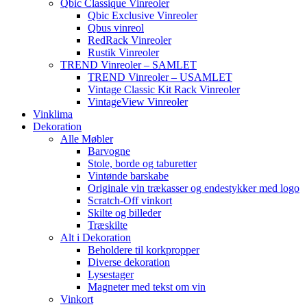
Qbic Classique Vinreoler
Qbic Exclusive Vinreoler
Qbus vinreol
RedRack Vinreoler
Rustik Vinreoler
TREND Vinreoler – SAMLET
TREND Vinreoler – USAMLET
Vintage Classic Kit Rack Vinreoler
VintageView Vinreoler
Vinklima
Dekoration
Alle Møbler
Barvogne
Stole, borde og taburetter
Vintønde barskabe
Originale vin trækasser og endestykker med logo
Scratch-Off vinkort
Skilte og billeder
Træskilte
Alt i Dekoration
Beholdere til korkpropper
Diverse dekoration
Lysestager
Magneter med tekst om vin
Vinkort