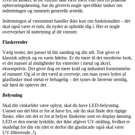
opbevaringsløsning, har du givetvis nogle specifikke tanker om
indretningen og rummets generelle æstetik.
Indretningen af vinrummet handler ikke kun om funktionalitet – det
skal også være et rum, du nyder at opholde dig i. Her er nogle
overvejelser til indretning af dit vinrum:
Flaskereoler
Vælg reoler, der passer til din samling og din stil. Træ giver et
klassisk udtryk og en varm følelse. Er du mere til det morderne look,
er det masser af muligheder for vinreoler i metal og akryl,
eksempelvis. Det giver dog en mere kold og industriel fornemmelse
af rummet. Og så er det værd at overveje, om man synes lyden af
glasflasker mod metal er behagelig – det synes de færreste nemlig,
når først de oplever det.
Belysning
Skal din vinkælder være oplyst, skal du have LED-belysning.
Uanset om det blot er for at have lys, når du skal finde den rigtige
flaske, eller om det er for at belyse flaskerne som en display-løsning.
LED er den eneste lyskilde, der ikke afgiver UV-stråling, hvilket er
skadeligt for din vin (det er derfor din glasfacade også skal være
UV-filtrerende..!).