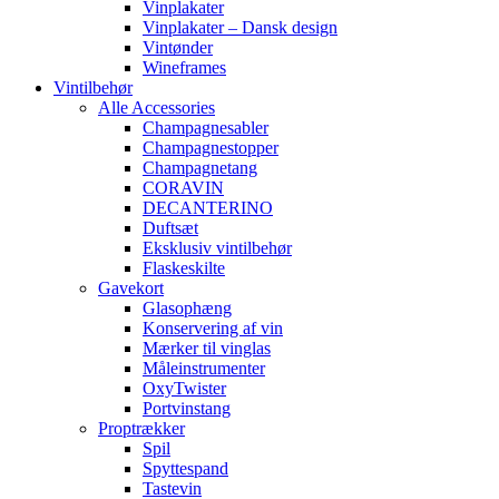
Vinplakater
Vinplakater – Dansk design
Vintønder
Wineframes
Vintilbehør
Alle Accessories
Champagnesabler
Champagnestopper
Champagnetang
CORAVIN
DECANTERINO
Duftsæt
Eksklusiv vintilbehør
Flaskeskilte
Gavekort
Glasophæng
Konservering af vin
Mærker til vinglas
Måleinstrumenter
OxyTwister
Portvinstang
Proptrækker
Spil
Spyttespand
Tastevin