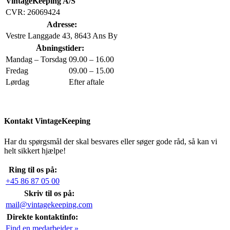
VintageKeeping A/S
CVR: 26069424
Adresse:
Vestre Langgade 43, 8643 Ans By
Åbningstider:
Mandag – Torsdag
09.00 – 16.00
Fredag
09.00 – 15.00
Lørdag
Efter aftale
Kontakt VintageKeeping
Har du spørgsmål der skal besvares eller søger gode råd, så kan vi
helt sikkert hjælpe!
Ring til os på:
+45 86 87 05 00
Skriv til os på:
mail@vintagekeeping.com
Direkte kontaktinfo:
Find en medarbejder »