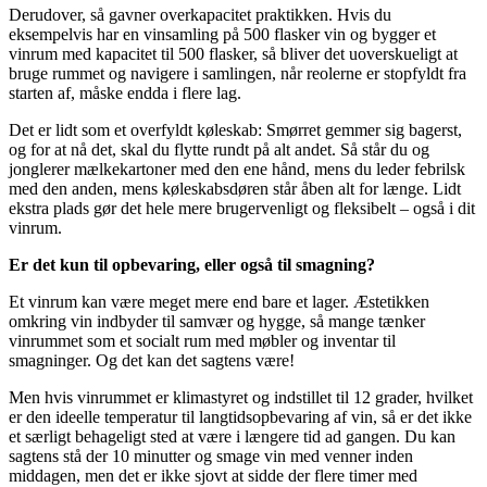
Derudover, så gavner overkapacitet praktikken. Hvis du
eksempelvis har en vinsamling på 500 flasker vin og bygger et
vinrum med kapacitet til 500 flasker, så bliver det uoverskueligt at
bruge rummet og navigere i samlingen, når reolerne er stopfyldt fra
starten af, måske endda i flere lag.
Det er lidt som et overfyldt køleskab: Smørret gemmer sig bagerst,
og for at nå det, skal du flytte rundt på alt andet. Så står du og
jonglerer mælkekartoner med den ene hånd, mens du leder febrilsk
med den anden, mens køleskabsdøren står åben alt for længe. Lidt
ekstra plads gør det hele mere brugervenligt og fleksibelt – også i dit
vinrum.
Er det kun til opbevaring, eller også til smagning?
Et vinrum kan være meget mere end bare et lager. Æstetikken
omkring vin indbyder til samvær og hygge, så mange tænker
vinrummet som et socialt rum med møbler og inventar til
smagninger. Og det kan det sagtens være!
Men hvis vinrummet er klimastyret og indstillet til 12 grader, hvilket
er den ideelle temperatur til langtidsopbevaring af vin, så er det ikke
et særligt behageligt sted at være i længere tid ad gangen. Du kan
sagtens stå der 10 minutter og smage vin med venner inden
middagen, men det er ikke sjovt at sidde der flere timer med