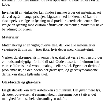
inventaret. Jo flere flasker, du skal opbevare, jo flere reoler skal du
købe.
Inventar til en vinkælder kan findes i mange typer og materialer, og
derved også i mange prislejer. Ligesom med køkkener, så kan du
eksempelvis vælge en løsning med præfabrikerede elementer eller
vælge en løsning med custom håndlavede elementer, hvilket vil have
betydning for prisen.
Materialer
Materialevalg er en vigtig overvejelse, da ikke alle materialer er
velegnede til vinrum – især ikke, hvis det er med klimastyring.
Vælger du eksempelvis inventar i træ, skal det være i en træsort, der
er modstandsdygtig i forhold til råd. Gode træsorter til vinrum kan
være californisk red wood, mahogni eller rødel. Egetræ er derimod
problematisk, da det indeholder garvesyre, og garvesyredampene
derfra kan skade køleanlægget.
Glas-facade og glas-døre
En glasfacade kan løfte æstetikken i dit vinrum. Det giver mere lys,
det øger oplevelsen af rummelighed i vinrummet og så giver det
mulighed for at se hele vinsamlingen udefra.