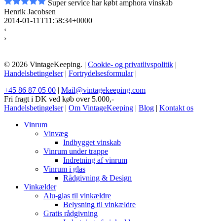
Super service har købt amphora vinskab
Henrik Jacobsen
2014-01-11T11:58:34+0000
‹
›
© 2026 VintageKeeping. |
Cookie- og privatlivspolitik
|
Handelsbetingelser
|
Fortrydelsesformular
|
+45 86 87 05 00
|
Mail@vintagekeeping.com
Fri fragt i DK ved køb over 5.000,-
Handelsbetingelser
|
Om VintageKeeping
|
Blog
|
Kontakt os
Vinrum
Vinvæg
Indbygget vinskab
Vinrum under trappe
Indretning af vinrum
Vinrum i glas
Rådgivning & Design
Vinkælder
Alu-glas til vinkældre
Belysning til vinkældre
Gratis rådgivning