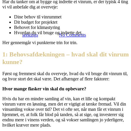
Har du tanker om at bygge og indrette et vinrum, er der typisk 4 ting
vi vil anbefale dig at overveje:
Sådan bygger du dit eget
Dine behov til vinrummet
vinrum
Dit budget for projektet
Behovet for klimastyring
Hvordan du vil bruge og indrette det.
Skrevet af
seekings
17/01/2025
No Comments
Her gennemgår vi punkterne trin for trin.
1: Behovsafdækningen – hvad skal dit vinrum
kunne?
Først og fremmest skal du overveje, hvad du vil bruge dit vinrum til,
og hvor stort det skal være. Det afhænger af flere faktorer:
Hvor mange flasker vin skal du opbevare?
Hvis du har en mindre samling af vin, kan et lille og kompakt
vinrum være en løsning, men det er vigtigt at tænke fremad. Vil din
vinsamling vokse over tid? Det vi ofte ser, når man får et vinrum i
hjemmet, er, at folk får blod på tanden, så at sige, og investerer sig
endnu mere i vinens verden, og så vokser samlingen jo yderligere,
hvilket kræver mere plads.