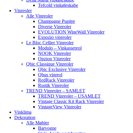
Tefcold vinkøleskabe
Vinreoler
Alle Vinreoler
Champagne Pupitre
Diverse Vinreoler
EVOLUTION WineWall Vinreoler
Expozio vinreoler
Le Bloc Cellier Vinreoler
Modulo – Vinkassereol
NOOK Vinreoler
Opzion Vinreoler
Qbic Classique Vinreoler
Qbic Exclusive Vinreoler
Qbus vinreol
RedRack Vinreoler
Rustik Vinreoler
TREND Vinreoler – SAMLET
TREND Vinreoler – USAMLET
Vintage Classic Kit Rack Vinreoler
VintageView Vinreoler
Vinklima
Dekoration
Alle Møbler
Barvogne