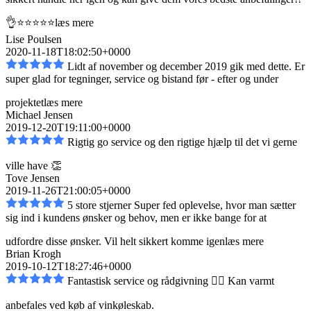
👌⭐️⭐️⭐️⭐️⭐️
læs mere
Lise Poulsen
2020-11-18T18:02:50+0000
Lidt af november og december 2019 gik med dette. Er
super glad for tegninger, service og bistand
før - efter og under
projektet
læs mere
Michael Jensen
2019-12-20T19:11:00+0000
Rigtig go service og den rigtige hjælp til det vi gerne
ville have 👏
Tove Jensen
2019-11-26T21:00:05+0000
5 store stjerner Super fed oplevelse, hvor man sætter
sig ind i kundens ønsker og behov, men er
ikke bange for at
udfordre disse ønsker. Vil helt sikkert komme igen
læs mere
Brian Krogh
2019-10-12T18:27:46+0000
Fantastisk service og rådgivning 👌🏼 Kan varmt
anbefales ved køb af vinkøleskab.