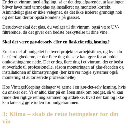
Er det et vinrum med afkøling, så er det dog afgørende, at løsningen
bliver lavet med termoglas og installeret og monteret korrekt.
Almindeligt glas er ikke velegnet, da det ikke isolerer grundigt nok
og der kan derfor opstå kondens på glasset.
Derudover skal det glas, du vælger til dit vinrum, også være UV-
filtrerende, da det giver den bedste beskyttelse til dine vine.
Skal det være gør-det-selv eller en flaskefærdig løsning?
En stor del af budgettet i ethvert projekt er arbejdstimer, og hvis du
har færdighederne, er der flere ting du selv kan gøre for at holde
omkostningerne nede. Der er dog flere ting i et vinrum, det er bedst
at overlade til professionelle, såsom monteringen af glas-facaden og
installationen af klimastyringen (her kræver nogle systemer også
montering af autoriserede professionelle).
Hos VintageKeeping deltager vi gerne i en gør-det-selv løsning, hvis
du ønsker det. Vi er altid klar på en åben snak om budget, så vi kan
finde den rigtige retning sammen og afdække, hvad der kan og ikke
kan lade sig gøre inden for budgetrammen.
3: Klima – skab de rette betingelser for din
vin