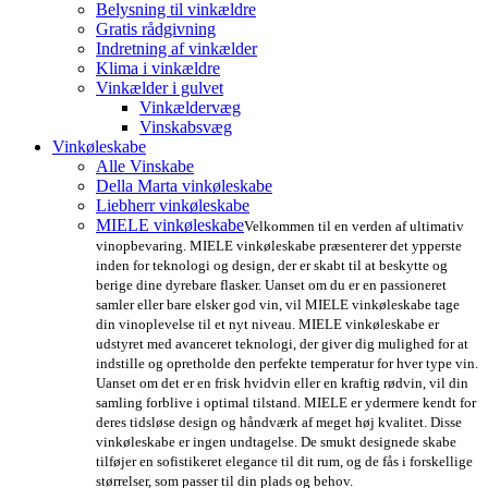
Belysning til vinkældre
Gratis rådgivning
Indretning af vinkælder
Klima i vinkældre
Vinkælder i gulvet
Vinkældervæg
Vinskabsvæg
Vinkøleskabe
Alle Vinskabe
Della Marta vinkøleskabe
Liebherr vinkøleskabe
MIELE vinkøleskabe
Velkommen til en verden af ultimativ
vinopbevaring. MIELE vinkøleskabe præsenterer det ypperste
inden for teknologi og design, der er skabt til at beskytte og
berige dine dyrebare flasker. Uanset om du er en passioneret
samler eller bare elsker god vin, vil MIELE vinkøleskabe tage
din vinoplevelse til et nyt niveau. MIELE vinkøleskabe er
udstyret med avanceret teknologi, der giver dig mulighed for at
indstille og opretholde den perfekte temperatur for hver type vin.
Uanset om det er en frisk hvidvin eller en kraftig rødvin, vil din
samling forblive i optimal tilstand. MIELE er ydermere kendt for
deres tidsløse design og håndværk af meget høj kvalitet. Disse
vinkøleskabe er ingen undtagelse. De smukt designede skabe
tilføjer en sofistikeret elegance til dit rum, og de fås i forskellige
størrelser, som passer til din plads og behov.