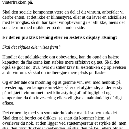
vinterfrakken på.
Skal den sociale komponent være en del af dit vinrum, anbefaler vi
derfor enten, at det ikke er klimastyret, eller at du laver en adskillelse
med termoglas, så du har kølet vinopbevaring i et aflukke, mens det
sociale rum med møbler er på den anden side.
Er det en praktisk løsning eller en æstetisk display-løsning?
Skal det skjules eller vises frem?
Handler det udelukkende om opbevaring, kan du opnå en højere
kapacitet, da flaskerne kan stables mere effektivt og tæt. Skal det
også se godt ud, dvs. hvis du stiller krav til æstetikken og oplevelsen
af dit vinrum, så skal du indberegne mere plads pr. flaske.
Og er der tale om modning og at gemme vin, evt. med henblik på
investering, i en længere årrække, så er det afgørende, at der er styr
på miljøet i vinrummet med klimastyring af luftfugtighed og
temperatur, da din investering ellers vil give et ualmindeligt dårligt
afkast.
Det er nemlig med vin som når du køber mælk i supermarkedet.
Skal den på bordet og drikkes, så snart du kommer hjem, så
overlever du nok, at den ligger ved stuetemperatur et stykke tid, men
skal den først drikkes i weekenden, så skal den på køl, ellers bliver