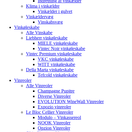
Indretning af vinkælder
Klima i vinkældre
Vinkælder i gulvet
Vinkældervæg
Vinskabsvæg
Vinkøleskabe
Alle Vinskabe
Liebherr vinkøleskabe
MIELE vinkøleskabe
Vintec Noir vinkøleskabe
Vintec Premium vinkøleskabe
VKC vinkøleskabe
WITT vinkøleskabe
Della Marta vinkøleskabe
Tefcold vinkøleskabe
Vinreoler
Alle Vinreoler
Champagne Pupitre
Diverse Vinreoler
EVOLUTION WineWall Vinreoler
Expozio vinreoler
Le Bloc Cellier Vinreoler
Modulo – Vinkassereol
NOOK Vinreoler
Opzion Vinreoler