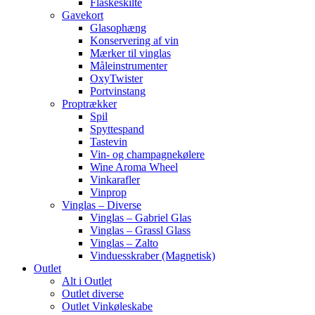
Flaskeskilte
Gavekort
Glasophæng
Konservering af vin
Mærker til vinglas
Måleinstrumenter
OxyTwister
Portvinstang
Proptrækker
Spil
Spyttespand
Tastevin
Vin- og champagnekølere
Wine Aroma Wheel
Vinkarafler
Vinprop
Vinglas – Diverse
Vinglas – Gabriel Glas
Vinglas – Grassl Glass
Vinglas – Zalto
Vinduesskraber (Magnetisk)
Outlet
Alt i Outlet
Outlet diverse
Outlet Vinkøleskabe