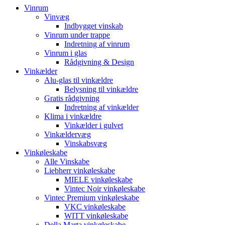
Vinrum
Vinvæg
Indbygget vinskab
Vinrum under trappe
Indretning af vinrum
Vinrum i glas
Rådgivning & Design
Vinkælder
Alu-glas til vinkældre
Belysning til vinkældre
Gratis rådgivning
Indretning af vinkælder
Klima i vinkældre
Vinkælder i gulvet
Vinkældervæg
Vinskabsvæg
Vinkøleskabe
Alle Vinskabe
Liebherr vinkøleskabe
MIELE vinkøleskabe
Vintec Noir vinkøleskabe
Vintec Premium vinkøleskabe
VKC vinkøleskabe
WITT vinkøleskabe
Della Marta vinkøleskabe