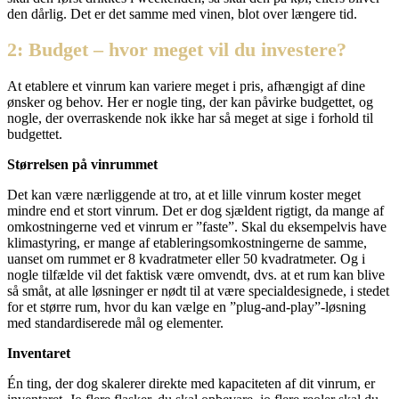
den dårlig. Det er det samme med vinen, blot over længere tid.
2: Budget – hvor meget vil du investere?
At etablere et vinrum kan variere meget i pris, afhængigt af dine
ønsker og behov. Her er nogle ting, der kan påvirke budgettet, og
nogle, der overraskende nok ikke har så meget at sige i forhold til
budgettet.
Størrelsen på vinrummet
Det kan være nærliggende at tro, at et lille vinrum koster meget
mindre end et stort vinrum. Det er dog sjældent rigtigt, da mange af
omkostningerne ved et vinrum er ”faste”. Skal du eksempelvis have
klimastyring, er mange af etableringsomkostningerne de samme,
uanset om rummet er 8 kvadratmeter eller 50 kvadratmeter. Og i
nogle tilfælde vil det faktisk være omvendt, dvs. at et rum kan blive
så småt, at alle løsninger er nødt til at være specialdesignede, i stedet
for et større rum, hvor du kan vælge en ”plug-and-play”-løsning
med standardiserede mål og elementer.
Inventaret
Én ting, der dog skalerer direkte med kapaciteten af dit vinrum, er