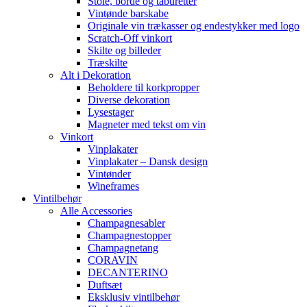
Stole, borde og taburetter
Vintønde barskabe
Originale vin trækasser og endestykker med logo
Scratch-Off vinkort
Skilte og billeder
Træskilte
Alt i Dekoration
Beholdere til korkpropper
Diverse dekoration
Lysestager
Magneter med tekst om vin
Vinkort
Vinplakater
Vinplakater – Dansk design
Vintønder
Wineframes
Vintilbehør
Alle Accessories
Champagnesabler
Champagnestopper
Champagnetang
CORAVIN
DECANTERINO
Duftsæt
Eksklusiv vintilbehør