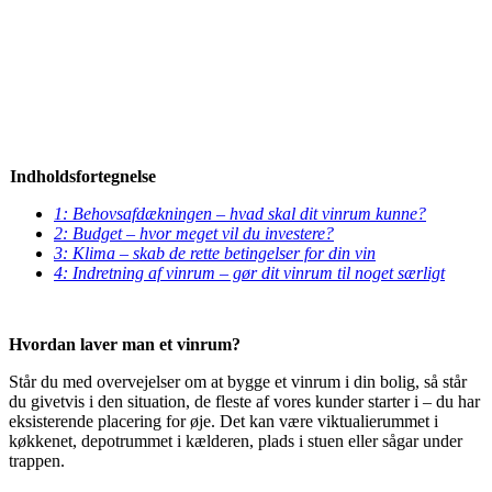
Indholdsfortegnelse
1: Behovsafdækningen – hvad skal dit vinrum kunne?
2: Budget – hvor meget vil du investere?
3: Klima – skab de rette betingelser for din vin
4: Indretning af vinrum – gør dit vinrum til noget særligt
Hvordan laver man et vinrum?
Står du med overvejelser om at bygge et vinrum i din bolig, så står
du givetvis i den situation, de fleste af vores kunder starter i – du har
eksisterende placering for øje. Det kan være viktualierummet i
køkkenet, depotrummet i kælderen, plads i stuen eller sågar under
trappen.
Vinkælder