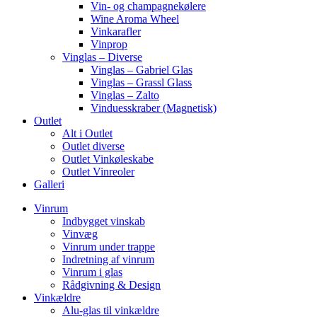
Vin- og champagnekølere
Wine Aroma Wheel
Vinkarafler
Vinprop
Vinglas – Diverse
Vinglas – Gabriel Glas
Vinglas – Grassl Glass
Vinglas – Zalto
Vinduesskraber (Magnetisk)
Outlet
Alt i Outlet
Outlet diverse
Outlet Vinkøleskabe
Outlet Vinreoler
Galleri
Vinrum
Indbygget vinskab
Vinvæg
Vinrum under trappe
Indretning af vinrum
Vinrum i glas
Rådgivning & Design
Vinkældre
Alu-glas til vinkældre