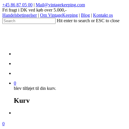
+45 86 87 05 00
|
Mail@vintagekeeping.com
Fri fragt i DK ved køb over 5.000,-
Handelsbetingelser
|
Om VintageKeeping
|
Blog
|
Kontakt os
Hit enter to search or ESC to close
0
blev tilføjet til din kurv.
Kurv
0