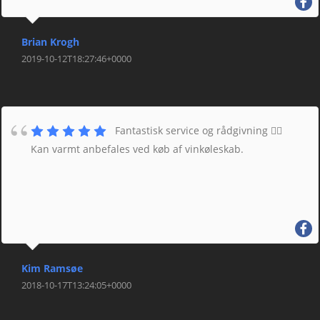
Brian Krogh
2019-10-12T18:27:46+0000
Fantastisk service og rådgivning 👌🏼
Kan varmt anbefales ved køb af vinkøleskab.
Kim Ramsøe
2018-10-17T13:24:05+0000