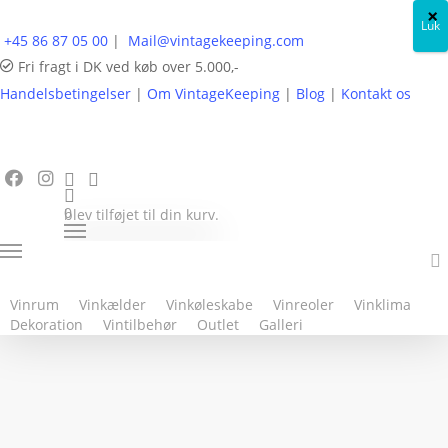
×
Luk
+45 86 87 05 00
|
Mail@vintagekeeping.com
Fri fragt i DK ved køb over 5.000,-
Handelsbetingelser
|
Om VintageKeeping
|
Blog
|
Kontakt os
Forside
Vinkøleskabe
Liebherr vinkøleskabe
LiebHerr WTes
1672 vinkøleskab, 34 flasker, 2-zoner
0
blev tilføjet til din kurv.
Vinrum
Vinkælder
Vinkøleskabe
Vinreoler
Vinklima
Dekoration
Vintilbehør
Outlet
Galleri