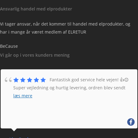
Ansvarlig handel med elprodukter
Vi tager ansvar, når det kommer til handel med elprodukter, og
har i mange år været medlem af ELRETUR
BeCause
Vi går op i vores kunders mening
Fantastisk god service hele vejen! 👍😊
Super vejledning og hurtig levering, ordren blev sendt
læs mere