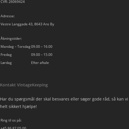
CVR: 26069424
Adresse:
Vestre Langgade 43, 8643 Ans By
Åbningstider:
Mandag – Torsdag
09.00 – 16.00
Fredag
09.00 – 15.00
Lørdag
Efter aftale
Kontakt VintageKeeping
Har du spørgsmål der skal besvares eller søger gode råd, så kan vi
helt sikkert hjælpe!
Ring til os på:
+45 86 87 05 00