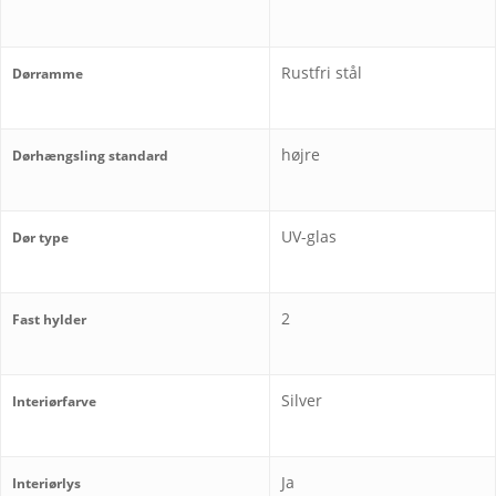
Rustfri stål
Dørramme
højre
Dørhængsling standard
UV-glas
Dør type
2
Fast hylder
Silver
Interiørfarve
Ja
Interiørlys