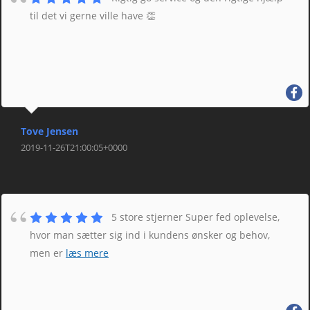
til det vi gerne ville have 👏
Tove Jensen
2019-11-26T21:00:05+0000
5 store stjerner Super fed oplevelse,
hvor man sætter sig ind i kundens ønsker og behov,
men er
læs mere