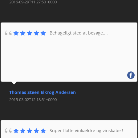
2016-09-29T11:27:50+0000
Behageligt sted at besøge....
Thomas Steen Elkrog Andersen
2015-03-02T12:18:51+0000
Super flotte vinkældre og vinskabe !