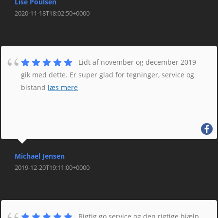
Lise Poulsen
2020-11-18T18:02:50+0000
Lidt af november og december 2019
gik med dette. Er super glad for tegninger, service og
bistand
læs mere
Michael Jensen
2019-12-20T19:11:00+0000
Rigtig go service og den rigtige hjælp