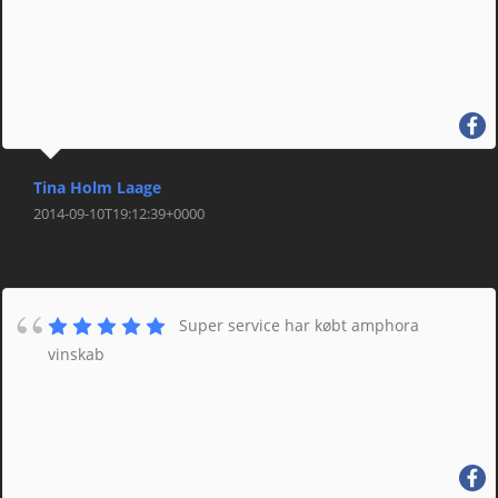
Tina Holm Laage
2014-09-10T19:12:39+0000
Super service har købt amphora
vinskab